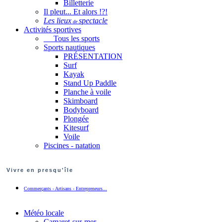
Billetterie
Il pleut... Et alors !?!
Les lieux
spectacle
de
Activités sportives
Tous les sports
Sports nautiques
PRÉSENTATION
Surf
Kayak
Stand Up Paddle
Planche à voile
Skimboard
Bodyboard
Plongée
Kitesurf
Voile
Piscines - natation
Vivre en presqu'île
Commerçants - Artisans - Entrepreneurs...
Météo locale
Camaret-sur-mer