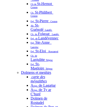
St-Hernot
Ch de
Crozon
St-Philibert
Ch.
Crozon
St-Pierre
Egl.
Crozon
St-
Ab.
Guénolé
Landév.
Folgoat
Ch. du
Landév.
Landévennec
Egl. de
Ste-Anne
Egl.
Lanvéoc
St-Eloi
Egl.
Roscanvel
Ch. de
Lanjulitte
Telgruc
St-
Egl.
Magloire
Telgruc
Dolmens et menhirs
carte des
mégalithes
A
de Lagatjar
lign.
A
de Ty ar
lign.
C'huré
Dolmen de
Rostudel
Dolmen de Pen ar