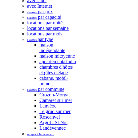
avec label
avec Internet
par prix
classées
par capacité
classées
locations par nuité
locations par semaine
locations par mois
par type
classées
maison
indépendante
maison mitoyenne
appartement/studio
chambres d'hôtes
et gîtes d'étape
cabane, mobil-
home...
par commune
classées
Crozon-Morgat
Camaret-sur-mer
Lanvéoc
Telgruc-sur-mer
Roscanvel
Argol - St-Nic
Landévennec
acceptant les animaux