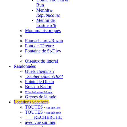
Run
Menhir
la
Républicaine
Menhir de
Lostmarc'h
Monum. historiques
Four
chaux
Rozan
à
de
Pont de Térénez
Fontaine de St-Divy
Oiseaux du littoral
Randonnées
Quels chemins ?
Sentier côtier GR34
Pointe de Dinan
Bois du Kador
Villas balnéaires Morgat
Grèves de la rade
Locations vacances
TOUTES -
sur une liste
TOUTES -
sur une carte
RECHERCHE
avec vue sur mer