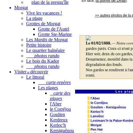
la pointe de Dinan
En face,
.
plan de la presqu'île
Morgat
Vive les vacances !
>> autres photos de la 
La plage
Grottes de Morgat
Grotte de l'Autel
Grotte Ste-Marine
Les
Mardis
de Morgat
Le 01/02/1888.
— Notre corr
Petite histoire
gardes-jurés. Ceux-ci n'ont p
Le quartier balnéaire
Hier soir, deux de ces gardes
photos rando
Douarnenez, mouillé dans la b
Le bois du Kador
dégradation des fonds.
photos rando
Nos gardes se rendirent à l'an
Visiter
découvrir
et
route.
Le littoral
Dès qu'il fit nuit, le bateau 
carte-repères
au chalut. Les agents les acco
Les plages
prendre assez facilement. Mai
Les plag
carte des
rejoint par le bateau qui ven
plages
l'Aber
rendre le filet. Les voiles f
le Corréjou
l'Aber
passer dans le canot en menaç
Goulien - Kersiguénou
le Corréjou
hasard un vieux fusil à pierr
Kerloc'h
Goulien
Lanvéoc
premier de ses hommes qui fe
Kerdreux
Lostmarc'h-la Palue-Kerdr
mort. Sur cette menace, les 
Kerloc'h
Morgat
Les gardes-jurés n'ont que le 
Pen Hat
Kersiguénou