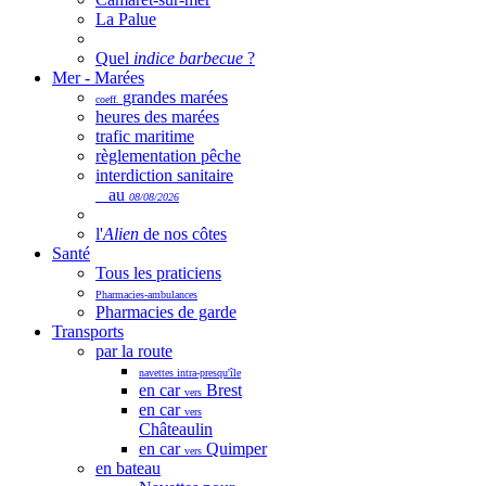
La Palue
Quel
indice barbecue
?
Mer - Marées
grandes marées
coeff.
heures des marées
trafic maritime
règlementation pêche
interdiction sanitaire
au
08/08/2026
l'
Alien
de nos côtes
Santé
Tous les praticiens
Pharmacies-ambulances
Pharmacies de garde
Transports
par la route
navettes intra-presqu'île
en car
Brest
vers
en car
vers
Châteaulin
en car
Quimper
vers
en bateau