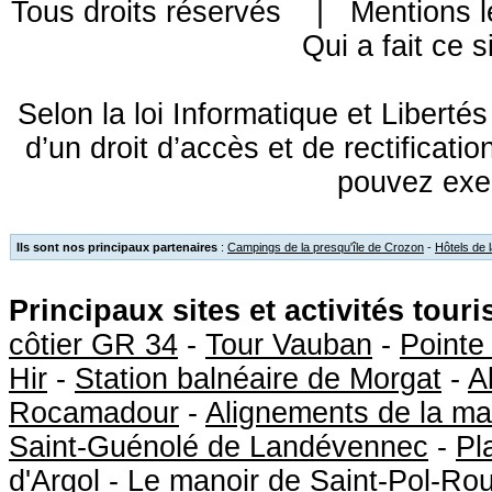
Tous droits réservés |
Mentions l
Qui a fait ce s
Selon la loi Informatique et Libert
d’un droit d’accès et de rectificat
pouvez exe
Ils sont nos principaux partenaires
:
Campings de la presqu'île de Crozon
-
Hôtels de 
Principaux sites et activités tour
côtier GR 34
-
Tour Vauban
-
Pointe
Hir
-
Station balnéaire de Morgat
-
A
Rocamadour
-
Alignements de la ma
Saint-Guénolé de Landévennec
-
Pl
d'Argol
-
Le manoir de Saint-Pol-Ro