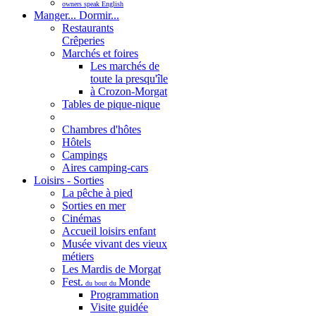
owners speak English
Manger... Dormir...
Restaurants
Crêperies
Marchés et foires
Les marchés de
toute la presqu'île
à Crozon-Morgat
Tables de pique-nique
Chambres d'hôtes
Hôtels
Campings
Aires camping-cars
Loisirs - Sorties
La pêche à pied
Sorties en mer
Cinémas
Accueil loisirs enfant
Musée vivant des vieux
métiers
Les Mardis de Morgat
Fest.
Monde
du bout du
Programmation
Visite guidée