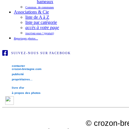
hameaux
Commun. de communes
Associations & Cie
liste de A à Z
liste par catégorie
accès à votre page
inscrivez-vous ! (gratuit)
Reportages photos...
SUIVEZ-NOUS SUR FACEBOOK
contacter
crozon-bretagne.com
publicité
propriétaires...
livre d'or
à propos des photos
©
crozon-br