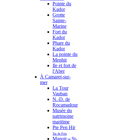
Pointe du
Kador
Grotte
Sainte-
Marine
Fort du
Kador
Phare du
Kador
La pointe du
Menhir
Ile et fort de
l'Aber
À Camaret-sur-
mer
La Tour
Vauban
N.-D. de
Rocamadour
Musée du
patrimoine
maritime
Pte Pen Hir
Tas de Pois
Manoir
St-
de