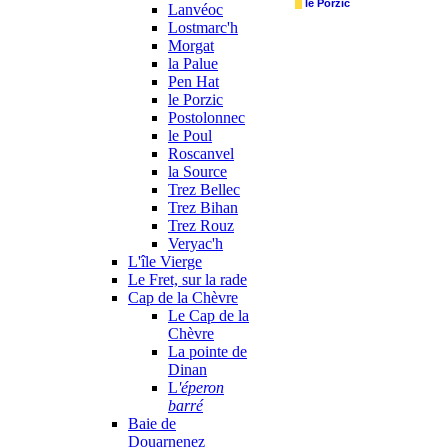
nom du patron. Le commissai
le Porzic
Lanvéoc
Douarnenez pour obtenir les 
Lostmarc'h
Morgat
retrouver l'article dans la
la Palue
Pen Hat
le Porzic
Postolonnec
le Poul
Roscanvel
la Source
Trez Bellec
Trez Bihan
Trez Rouz
Veryac'h
L'île Vierge
Le Fret, sur la rade
Cap de la Chèvre
Le Cap de la
Chèvre
La pointe de
Dinan
L
'éperon
barré
Baie de
Douarnenez