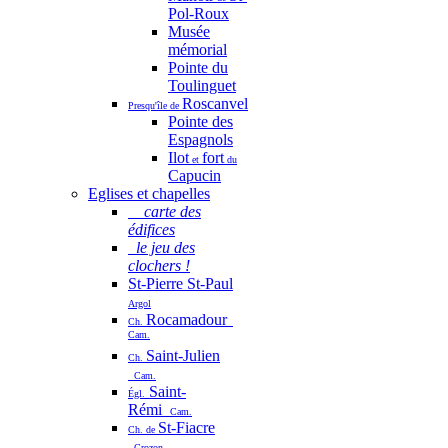
Pol-Roux
Musée
mémorial
Pointe du
Toulinguet
Roscanvel
Presqu'île de
Pointe des
Espagnols
Ilot
fort
et
du
Capucin
Eglises et chapelles
carte des
édifices
le jeu des
clochers !
St-Pierre St-Paul
Argol
Rocamadour
Ch.
Cam.
Saint-Julien
Ch.
Cam.
Saint-
Égl.
Rémi
Cam.
St-Fiacre
Ch. de
Crozon