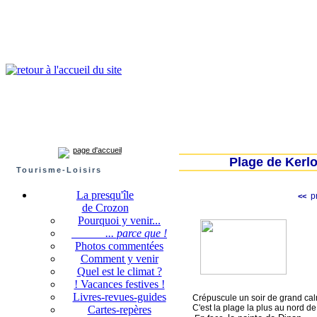
Presqu'île de Crozon : tourisme et infos pratiques
Crozon
Camaret-sur-mer
Roscanvel
Argol
Lanvéoc
Landévennec
page d'accueil
Plage de Kerl
Tourisme-Loisirs
La presqu'île
pr
<<
de Crozon
Pourquoi y venir...
... parce que !
Photos commentées
Comment y venir
Quel est le climat ?
! Vacances festives !
Livres-revues-guides
Crépuscule un soir de grand calm
C'est la plage la plus au nord d
Cartes-repères