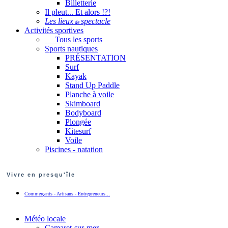
Billetterie
Il pleut... Et alors !?!
Les lieux
spectacle
de
Activités sportives
Tous les sports
Sports nautiques
PRÉSENTATION
Surf
Kayak
Stand Up Paddle
Planche à voile
Skimboard
Bodyboard
Plongée
Kitesurf
Voile
Piscines - natation
Vivre en presqu'île
Commerçants - Artisans - Entrepreneurs...
Météo locale
Camaret-sur-mer