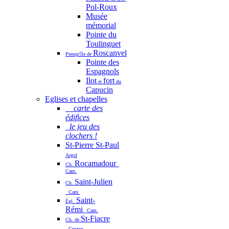
Pol-Roux
Musée
mémorial
Pointe du
Toulinguet
Roscanvel
Presqu'île de
Pointe des
Espagnols
Ilot
fort
et
du
Capucin
Eglises et chapelles
carte des
édifices
le jeu des
clochers !
St-Pierre St-Paul
Argol
Rocamadour
Ch.
Cam.
Saint-Julien
Ch.
Cam.
Saint-
Égl.
Rémi
Cam.
St-Fiacre
Ch. de
Crozon