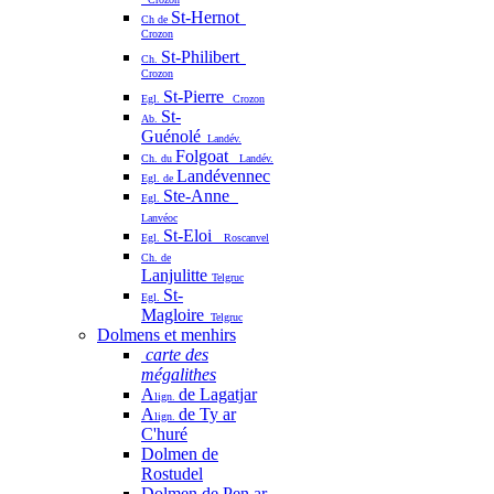
St-Hernot
Ch de
Crozon
St-Philibert
Ch.
Crozon
St-Pierre
Egl.
Crozon
St-
Ab.
Guénolé
Landév.
Folgoat
Ch. du
Landév.
Landévennec
Egl. de
Ste-Anne
Egl.
Lanvéoc
St-Eloi
Egl.
Roscanvel
Ch. de
Lanjulitte
Telgruc
St-
Egl.
Magloire
Telgruc
Dolmens et menhirs
carte des
mégalithes
A
de Lagatjar
lign.
A
de Ty ar
lign.
C'huré
Dolmen de
Rostudel
Dolmen de Pen ar