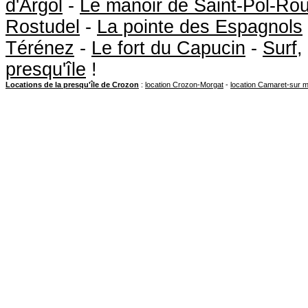
d'Argol
-
Le manoir de Saint-Pol-Ro
Rostudel
-
La pointe des Espagnols
Térénez
-
Le fort du Capucin
-
Surf
,
presqu'île
!
Locations de la presqu'île de Crozon
:
location Crozon-Morgat
-
location Camaret-sur 