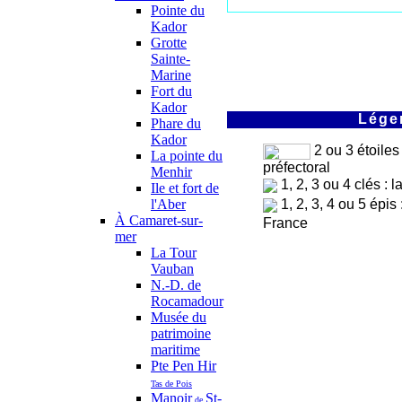
Pointe du
Kador
Grotte
Sainte-
Marine
Fort du
Kador
Légen
Phare du
Kador
2 ou 3 étoiles
La pointe du
préfectoral
Menhir
1, 2, 3 ou 4 clés : 
Ile et fort de
l'Aber
1, 2, 3, 4 ou 5 épis
À Camaret-sur-
France
mer
La Tour
Vauban
N.-D. de
Rocamadour
Musée du
patrimoine
maritime
Pte Pen Hir
Tas de Pois
Manoir
St-
de