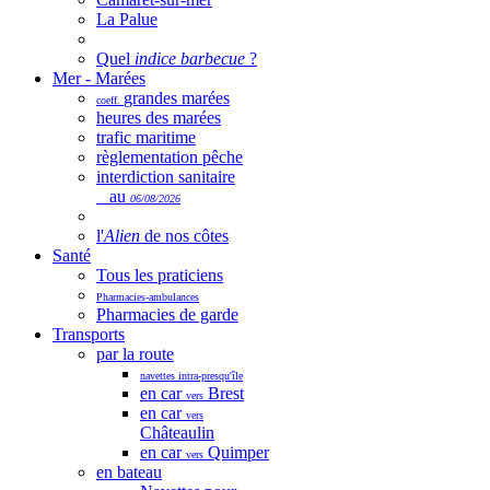
La Palue
Quel
indice barbecue
?
Mer - Marées
grandes marées
coeff.
heures des marées
trafic maritime
règlementation pêche
interdiction sanitaire
au
06/08/2026
l'
Alien
de nos côtes
Santé
Tous les praticiens
Pharmacies-ambulances
Pharmacies de garde
Transports
par la route
navettes intra-presqu'île
en car
Brest
vers
en car
vers
Châteaulin
en car
Quimper
vers
en bateau