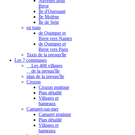
Navettes pour
Brest
Île d'Ouessant
Île Molène
Île de Sein
en train
de Quimper et
Brest vers Nantes
de Quimper et
Brest vers Paris
Taxis de la presqu'île
Les 7 communes
Les 408 villages
de la presqu'île
plan de la presqu'île
Crozon
Crozon pratique
Plan détaillé
Villages et
hameaux
Camaret-sur-mer
Camaret pratique
Plan détaillé
Villages et
hameaux