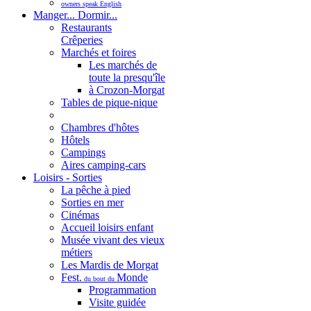
owners speak English
Manger... Dormir...
Restaurants
Crêperies
Marchés et foires
Les marchés de
toute la presqu'île
à Crozon-Morgat
Tables de pique-nique
Chambres d'hôtes
Hôtels
Campings
Aires camping-cars
Loisirs - Sorties
La pêche à pied
Sorties en mer
Cinémas
Accueil loisirs enfant
Musée vivant des vieux
métiers
Les Mardis de Morgat
Fest.
Monde
du bout du
Programmation
Visite guidée