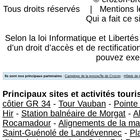
Tous droits réservés |
Mentions l
Qui a fait ce s
Selon la loi Informatique et Libert
d’un droit d’accès et de rectificat
pouvez exe
Ils sont nos principaux partenaires
:
Campings de la presqu'île de Crozon
-
Hôtels de 
Principaux sites et activités tour
côtier GR 34
-
Tour Vauban
-
Pointe
Hir
-
Station balnéaire de Morgat
-
A
Rocamadour
-
Alignements de la ma
Saint-Guénolé de Landévennec
-
Pl