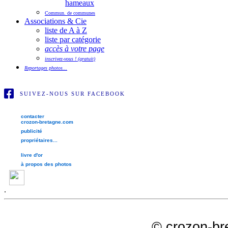
hameaux
Commun. de communes
Associations & Cie
liste de A à Z
liste par catégorie
accès à votre page
inscrivez-vous ! (gratuit)
Reportages photos...
SUIVEZ-NOUS SUR FACEBOOK
contacter
crozon-bretagne.com
publicité
propriétaires...
livre d'or
à propos des photos
.
©
crozon-br