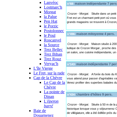
Lanvéoc
maison indépendante 7 pers
n°68
Lostmarc'h
Morgat
Crozon - Morgat
. Située dans un petit 
la Palue
Fret est un charmant petit port où vous 
Pen Hat
grands magasins se trouvent à Crozon
le Porzic
Postolonnec
maison mitoyenne 4 pers.
n°496
le Poul
Roscanvel
Crozon - Morgat
. Maison située à 200 
la Source
ludique de Crozon Morgat , proche des
Trez Bellec
un salon, une cuisine indépendante, un ce
Trez Bihan
Trez Rouz
Veryac'h
maison indépendante 7 per
n°143
L'île Vierge
Le Fret, sur la rade
Crozon - Morgat
. A l'orée du bois du 
Cap de la Chèvre
vous attend pour passer d'agréables vac
Le Cap de la
Venez profiter des superbes balades du
Chèvre
La pointe de
chambre d'hôtes 9 pers.
n°434
Dinan
L
'éperon
Crozon - Morgat
. Située à 50 m de la 
barré
historique lorsque vous y séjournerez C
Baie de
de villégiature, elle a été édifiée près 
Douarnenez