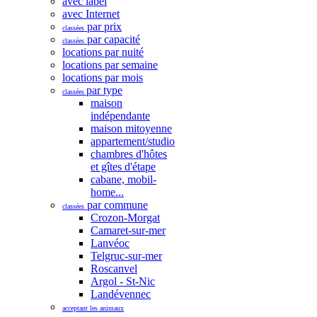
avec label
avec Internet
par prix
classées
par capacité
classées
locations par nuité
locations par semaine
locations par mois
par type
classées
maison
indépendante
maison mitoyenne
appartement/studio
chambres d'hôtes
et gîtes d'étape
cabane, mobil-
home...
par commune
classées
Crozon-Morgat
Camaret-sur-mer
Lanvéoc
Telgruc-sur-mer
Roscanvel
Argol - St-Nic
Landévennec
acceptant les animaux