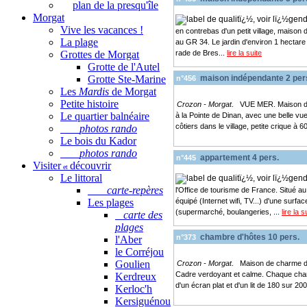
plan de la presqu'île
Morgat
Vive les vacances !
en contrebas d'un petit village, maison
La plage
au GR 34. Le jardin d'environ 1 hectare e
rade de Bres...
lire la suite
Grottes de Morgat
Grotte de l'Autel
Grotte Ste-Marine
maison indépendante 2 per
n°456
Les
Mardis
de Morgat
Petite histoire
Crozon - Morgat
. VUE MER. Maison de 
Le quartier balnéaire
à la Pointe de Dinan, avec une belle vue
côtiers dans le village, petite crique à
photos rando
Le bois du Kador
photos rando
appartement 4 pers.
n°445
Visiter
découvrir
et
Le littoral
carte-repères
l'Office de tourisme de France. Situé a
équipé (Internet wifi, TV...) d'une surf
Les plages
(supermarché, boulangeries, ...
lire la s
carte des
plages
chambre d'hôtes 10 pers.
n°373
l'Aber
le Corréjou
Goulien
Crozon - Morgat
. Maison de charme de 
Cadre verdoyant et calme. Chaque chamb
Kerdreux
d'un écran plat et d'un lit de 180 sur 20
Kerloc'h
Kersiguénou