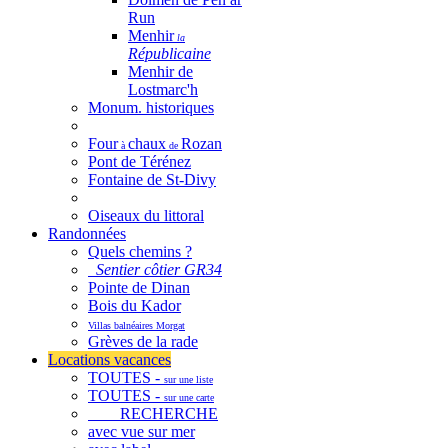
Run
Menhir
la
Républicaine
Menhir de
Lostmarc'h
Monum. historiques
Four
chaux
Rozan
à
de
Pont de Térénez
Fontaine de St-Divy
Oiseaux du littoral
Randonnées
Quels chemins ?
Sentier côtier GR34
Pointe de Dinan
Bois du Kador
Villas balnéaires Morgat
Grèves de la rade
Locations vacances
TOUTES -
sur une liste
TOUTES -
sur une carte
RECHERCHE
avec vue sur mer