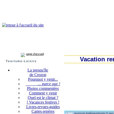
Presqu'île de Crozon : tourisme et infos pratiques
Crozon
Camaret-sur-mer
Roscanvel
Argol
Lanvéoc
Landévennec
page d'accueil
Vacation re
Tourisme-Loisirs
La presqu'île
de Crozon
Pourquoi y venir...
... parce que !
Photos commentées
Comment y venir
Quel est le climat ?
! Vacances festives !
Livres-revues-guides
Cartes-repères
maison indépendante 5 per
n°486