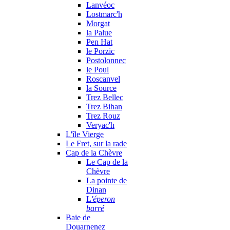
Lanvéoc
Lostmarc'h
Morgat
la Palue
Pen Hat
le Porzic
Postolonnec
le Poul
Roscanvel
la Source
Trez Bellec
Trez Bihan
Trez Rouz
Veryac'h
L'île Vierge
Le Fret, sur la rade
Cap de la Chèvre
Le Cap de la
Chèvre
La pointe de
Dinan
L
'éperon
barré
Baie de
Douarnenez