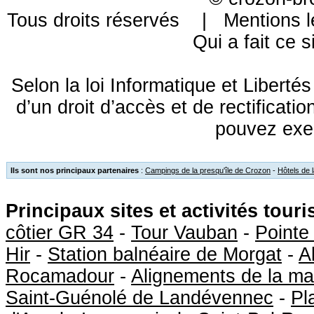
Tous droits réservés |
Mentions l
Qui a fait ce s
Selon la loi Informatique et Libert
d’un droit d’accès et de rectificat
pouvez exe
Ils sont nos principaux partenaires
:
Campings de la presqu'île de Crozon
-
Hôtels de 
Principaux sites et activités tour
côtier GR 34
-
Tour Vauban
-
Pointe
Hir
-
Station balnéaire de Morgat
-
A
Rocamadour
-
Alignements de la ma
Saint-Guénolé de Landévennec
-
Pl