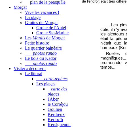
de l'endroit était très diffé
plan de la presqu'île
Morgat
Vive les vacances !
La plage
Grottes de Morgat
... Les pin
Grotte de l'Autel
côte, il n'y a
Grotte Ste-Marine
les alentours 
Les
Mardis
de Morgat
était la pêch
Petite histoire
n'était que l
hameaux (Kerig
Le quartier balnéaire
photos rando
Ruelles 
Le bois du Kador
magnifiques...
promenade vo
photos rando
temps...
Visiter
découvrir
et
Le littoral
carte-repères
Les plages
carte des
plages
l'Aber
le Corréjou
Goulien
Kerdreux
Kerloc'h
Kersiguénou