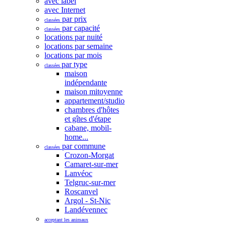
avec label
avec Internet
par prix
classées
par capacité
classées
locations par nuité
locations par semaine
locations par mois
par type
classées
maison
indépendante
maison mitoyenne
appartement/studio
chambres d'hôtes
et gîtes d'étape
cabane, mobil-
home...
par commune
classées
Crozon-Morgat
Camaret-sur-mer
Lanvéoc
Telgruc-sur-mer
Roscanvel
Argol - St-Nic
Landévennec
acceptant les animaux