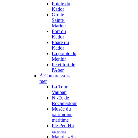
Pointe du
Kador
Grotte
Sainte-
Marine
Fort du
Kador
Phare du
Kador
La pointe du
Menhir
Ile et fort de
l'Aber
À Camaret-sur-
mer
La Tour
Vauban
N.-D. de
Rocamadour
Musée du
patrimoine
maritime
Pte Pen Hir
Tas de Pois
Manoir
St-
de