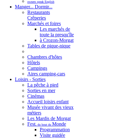
owners speak English
Manger... Dormir...
Restaurants
Crêperies
Marchés et foires
Les marchés de
toute la presqu'île
à Crozon-Morgat
Tables de pique-nique
Chambres d'hôtes
Hôtels
Campings
Aires camping-cars
Loisirs - Sorties
La pêche à pied
Sorties en mer
Cinémas
Accueil loisirs enfant
Musée vivant des vieux
métiers
Les Mardis de Morgat
Fest.
Monde
du bout du
Programmation
Visite guidée