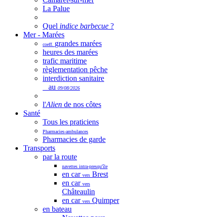
La Palue
Quel
indice barbecue
?
Mer - Marées
grandes marées
coeff.
heures des marées
trafic maritime
règlementation pêche
interdiction sanitaire
au
09/08/2026
l'
Alien
de nos côtes
Santé
Tous les praticiens
Pharmacies-ambulances
Pharmacies de garde
Transports
par la route
navettes intra-presqu'île
en car
Brest
vers
en car
vers
Châteaulin
en car
Quimper
vers
en bateau