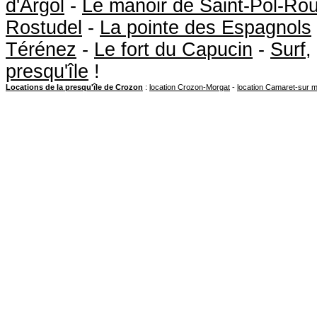
d'Argol
-
Le manoir de Saint-Pol-Ro
Rostudel
-
La pointe des Espagnols
Térénez
-
Le fort du Capucin
-
Surf
,
presqu'île
!
Locations de la presqu'île de Crozon
:
location Crozon-Morgat
-
location Camaret-sur 