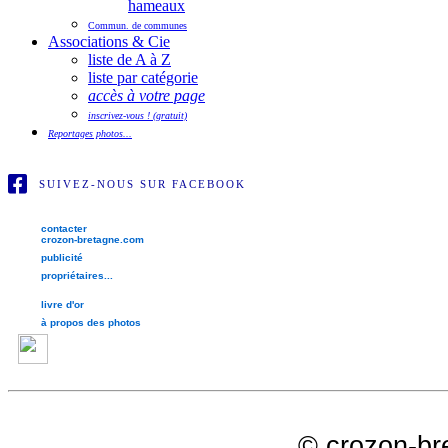
hameaux
Commun. de communes
Associations & Cie
liste de A à Z
liste par catégorie
accès à votre page
inscrivez-vous ! (gratuit)
Reportages photos...
SUIVEZ-NOUS SUR FACEBOOK
contacter
crozon-bretagne.com
publicité
propriétaires...
livre d'or
à propos des photos
©
crozon-br