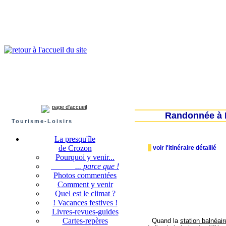
Presqu'île de Crozon : tourisme et infos pratiques
Crozon
Camaret-sur-mer
Roscanvel
Argol
Lanvéoc
Landévennec
page d'accueil
Randonnée à Mo
Tourisme-Loisirs
La presqu'île
de Crozon
voir l'itinéraire détaillé
Pourquoi y venir...
... parce que !
Photos commentées
Comment y venir
Quel est le climat ?
! Vacances festives !
Livres-revues-guides
Cartes-repères
Quand la
station balnéai