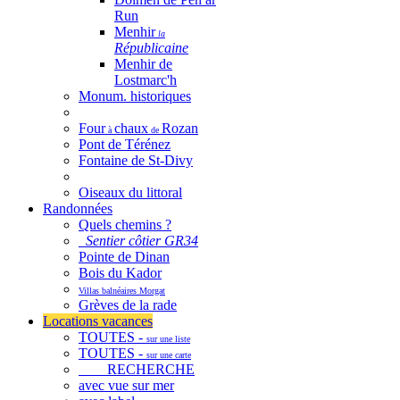
Run
Menhir
la
Républicaine
Menhir de
Lostmarc'h
Monum. historiques
Four
chaux
Rozan
à
de
Pont de Térénez
Fontaine de St-Divy
Oiseaux du littoral
Randonnées
Quels chemins ?
Sentier côtier GR34
Pointe de Dinan
Bois du Kador
Villas balnéaires Morgat
Grèves de la rade
Locations vacances
TOUTES -
sur une liste
TOUTES -
sur une carte
RECHERCHE
avec vue sur mer