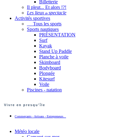
Billetterie
Il pleut... Et alors !?!
Les lieux
spectacle
de
Activités sportives
Tous les sports
Sports nautiques
PRÉSENTATION
Surf
Kayak
Stand Up Paddle
Planche à voile
Skimboard
Bodyboard
Plongée
Kitesurf
Voile
Piscines - natation
Vivre en presqu'île
Commerçants - Artisans - Entrepreneurs...
Météo locale
Camaret-sur-mer