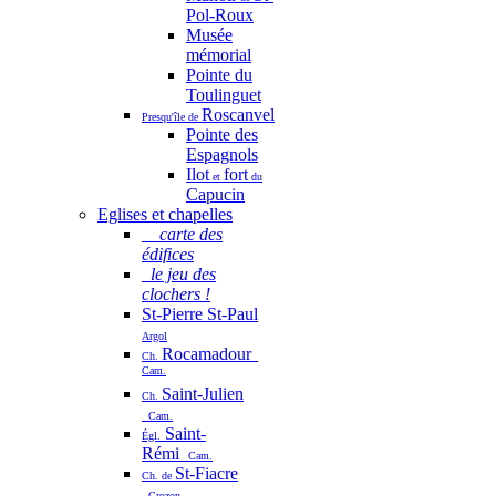
Pol-Roux
Musée
mémorial
Pointe du
Toulinguet
Roscanvel
Presqu'île de
Pointe des
Espagnols
Ilot
fort
et
du
Capucin
Eglises et chapelles
carte des
édifices
le jeu des
clochers !
St-Pierre St-Paul
Argol
Rocamadour
Ch.
Cam.
Saint-Julien
Ch.
Cam.
Saint-
Égl.
Rémi
Cam.
St-Fiacre
Ch. de
Crozon