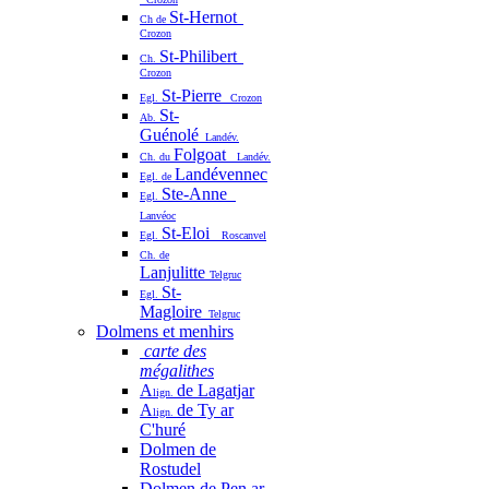
St-Hernot
Ch de
Crozon
St-Philibert
Ch.
Crozon
St-Pierre
Egl.
Crozon
St-
Ab.
Guénolé
Landév.
Folgoat
Ch. du
Landév.
Landévennec
Egl. de
Ste-Anne
Egl.
Lanvéoc
St-Eloi
Egl.
Roscanvel
Ch. de
Lanjulitte
Telgruc
St-
Egl.
Magloire
Telgruc
Dolmens et menhirs
carte des
mégalithes
A
de Lagatjar
lign.
A
de Ty ar
lign.
C'huré
Dolmen de
Rostudel
Dolmen de Pen ar