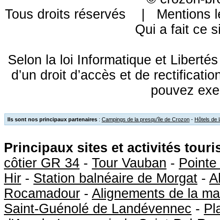
Tous droits réservés |
Mentions l
Qui a fait ce s
Selon la loi Informatique et Libert
d’un droit d’accès et de rectificat
pouvez exe
Ils sont nos principaux partenaires
:
Campings de la presqu'île de Crozon
-
Hôtels de 
Principaux sites et activités tour
côtier GR 34
-
Tour Vauban
-
Pointe
Hir
-
Station balnéaire de Morgat
-
A
Rocamadour
-
Alignements de la ma
Saint-Guénolé de Landévennec
-
Pl