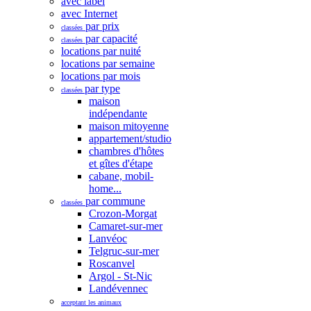
avec label
avec Internet
par prix
classées
par capacité
classées
locations par nuité
locations par semaine
locations par mois
par type
classées
maison
indépendante
maison mitoyenne
appartement/studio
chambres d'hôtes
et gîtes d'étape
cabane, mobil-
home...
par commune
classées
Crozon-Morgat
Camaret-sur-mer
Lanvéoc
Telgruc-sur-mer
Roscanvel
Argol - St-Nic
Landévennec
acceptant les animaux