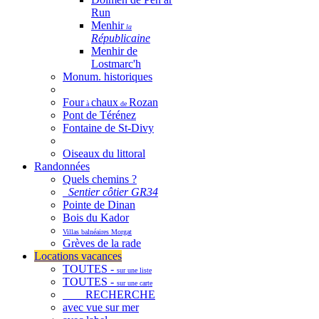
Run
Menhir
la
Républicaine
Menhir de
Lostmarc'h
Monum. historiques
Four
chaux
Rozan
à
de
Pont de Térénez
Fontaine de St-Divy
Oiseaux du littoral
Randonnées
Quels chemins ?
Sentier côtier GR34
Pointe de Dinan
Bois du Kador
Villas balnéaires Morgat
Grèves de la rade
Locations vacances
TOUTES -
sur une liste
TOUTES -
sur une carte
RECHERCHE
avec vue sur mer