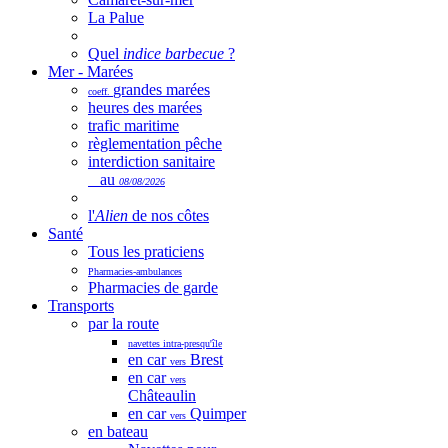
La Palue
Quel
indice barbecue
?
Mer - Marées
grandes marées
coeff.
heures des marées
trafic maritime
règlementation pêche
interdiction sanitaire
au
08/08/2026
l'
Alien
de nos côtes
Santé
Tous les praticiens
Pharmacies-ambulances
Pharmacies de garde
Transports
par la route
navettes intra-presqu'île
en car
Brest
vers
en car
vers
Châteaulin
en car
Quimper
vers
en bateau