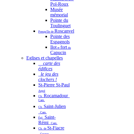
Pol-Roux
Musée
mémorial
Pointe du
Toulinguet
Roscanvel
Presqu'île de
Pointe des
Espagnols
Ilot
fort
et
du
Capucin
Eglises et chapelles
carte des
édifices
le jeu des
clochers !
St-Pierre St-Paul
Argol
Rocamadour
Ch.
Cam.
Saint-Julien
Ch.
Cam.
Saint-
Égl.
Rémi
Cam.
St-Fiacre
Ch. de
Crozon