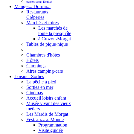
owners speak English
Manger... Dormir...
Restaurants
Crêperies
Marchés et foires
Les marchés de
toute la presqu'île
à Crozon-Morgat
Tables de pique-nique
Chambres d'hôtes
Hôtels
Campings
Aires camping-cars
Loisirs - Sorties
La pêche à pied
Sorties en mer
Cinémas
Accueil loisirs enfant
Musée vivant des vieux
métiers
Les Mardis de Morgat
Fest.
Monde
du bout du
Programmation
Visite guidée