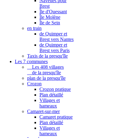
Navettes pour
Brest
Île d'Ouessant
Île Molène
Île de Sein
en train
de Quimper et
Brest vers Nantes
de Quimper et
Brest vers Paris
Taxis de la presqu'île
Les 7 communes
Les 408 villages
de la presqu'île
plan de la presqu'île
Crozon
Crozon pratique
Plan détaillé
Villages et
hameaux
Camaret-sur-mer
Camaret pratique
Plan détaillé
Villages et
hameaux