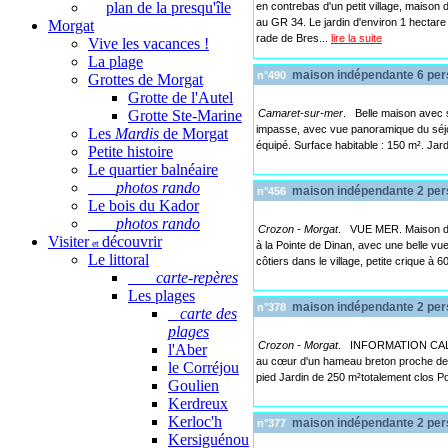
plan de la presqu'île
en contrebas d'un petit village, maison
au GR 34. Le jardin d'environ 1 hectare e
Morgat
rade de Bres...
lire la suite
Vive les vacances !
La plage
maison indépendante 6 per
n°490
Grottes de Morgat
Grotte de l'Autel
Grotte Ste-Marine
Camaret-sur-mer
. Belle maison avec s
impasse, avec vue panoramique du séjour
Les
Mardis
de Morgat
équipé. Surface habitable : 150 m². Jard
Petite histoire
Le quartier balnéaire
photos rando
maison indépendante 2 per
n°456
Le bois du Kador
photos rando
Crozon - Morgat
. VUE MER. Maison de 
Visiter
découvrir
et
à la Pointe de Dinan, avec une belle vue
Le littoral
côtiers dans le village, petite crique à
carte-repères
Les plages
maison indépendante 2 per
n°378
carte des
plages
Crozon - Morgat
. INFORMATION CALE
l'Aber
au cœur d'un hameau breton proche de la
le Corréjou
pied Jardin de 250 m²totalement clos Po
Goulien
Kerdreux
Kerloc'h
maison indépendante 2 per
n°377
Kersiguénou