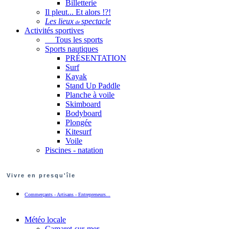
Billetterie
Il pleut... Et alors !?!
Les lieux
spectacle
de
Activités sportives
Tous les sports
Sports nautiques
PRÉSENTATION
Surf
Kayak
Stand Up Paddle
Planche à voile
Skimboard
Bodyboard
Plongée
Kitesurf
Voile
Piscines - natation
Vivre en presqu'île
Commerçants - Artisans - Entrepreneurs...
Météo locale
Camaret-sur-mer