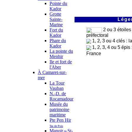
Pointe du
Kador
Grotte
Sainte-
Légen
Marine
2 ou 3 étoiles
Fort du
préfectoral
Kador
Phare du
1, 2, 3 ou 4 clés : 
Kador
1, 2, 3, 4 ou 5 épis
La pointe du
France
Menhir
Ile et fort de
l'Aber
À Camaret-sur-
mer
La Tour
Vauban
N.-D. de
Rocamadour
Musée du
patrimoine
maritime
Pte Pen Hir
Tas de Pois
Manoir
St-
de