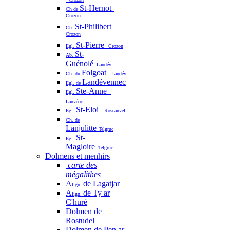
St-Hernot
Ch de
Crozon
St-Philibert
Ch.
Crozon
St-Pierre
Egl.
Crozon
St-
Ab.
Guénolé
Landév.
Folgoat
Ch. du
Landév.
Landévennec
Egl. de
Ste-Anne
Egl.
Lanvéoc
St-Eloi
Egl.
Roscanvel
Ch. de
Lanjulitte
Telgruc
St-
Egl.
Magloire
Telgruc
Dolmens et menhirs
carte des
mégalithes
A
de Lagatjar
lign.
A
de Ty ar
lign.
C'huré
Dolmen de
Rostudel
Dolmen de Pen ar