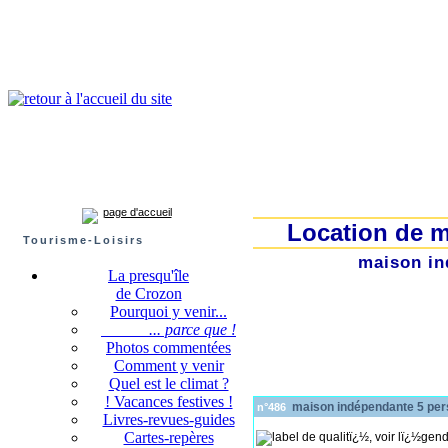
Presqu'île de Crozon : tourisme et infos pratiques
Crozon
Camaret-sur-mer
Roscanvel
Argol
Lanvéoc
Landévennec
page d'accueil
Location de m
Tourisme-Loisirs
maison in
La presqu'île
de Crozon
Pourquoi y venir...
... parce que !
Photos commentées
Comment y venir
Quel est le climat ?
! Vacances festives !
maison indépendante 5 per
n°486
Livres-revues-guides
Cartes-repères