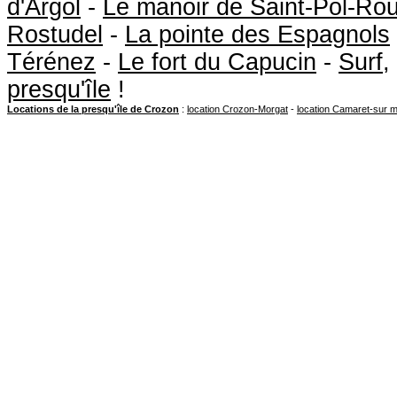
d'Argol
-
Le manoir de Saint-Pol-Ro
Rostudel
-
La pointe des Espagnols
Térénez
-
Le fort du Capucin
-
Surf
,
presqu'île
!
Locations de la presqu'île de Crozon
:
location Crozon-Morgat
-
location Camaret-sur 