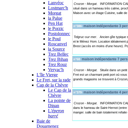
Lanvéoc
Crozon - Morgat
. INFORMATION CALE
Lostmarc'h
situé dans un hameau très calme, proch
Morgat
Maison avec un étage Cuisine, salle de
la Palue
Pen Hat
maison indépendante 3 per
n°386
le Porzic
Postolonnec
Telgruc-sur-mer
. Ancien gîte typique 
le Poul
et le Ménez Hom. Location idéalement pl
Roscanvel
Brest (accès en moins d'une heure). Pou
la Source
Trez Bellec
Trez Bihan
maison indépendante 7 pers
n°68
Trez Rouz
Veryac'h
Crozon - Morgat
. Située dans un petit 
L'île Vierge
Fret est un charmant petit port où vous 
Le Fret, sur la rade
grands magasins se trouvent à Crozon
Cap de la Chèvre
Le Cap de la
maison indépendante 4 per
n°379
Chèvre
La pointe de
Crozon - Morgat
. INFORMATION CALE
Dinan
dans le hameau de Saint-Hernot (entre Mo
L
'éperon
manger. salle de bain totalement refait
barré
Baie de
Douarnenez