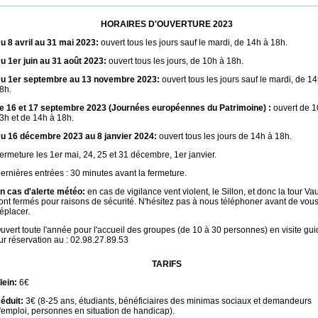
HORAIRES D'OUVERTURE 2023
u 8 avril au 31 mai 2023:
ouvert tous les jours sauf le mardi, de 14h à 18h.
u 1er juin au 31 août 2023:
ouvert tous les jours, de 10h à 18h.
u 1er septembre au 13 novembre 2023:
ouvert tous les jours sauf le mardi, de 14
8h.
e 16 et 17 septembre 2023 (Journées européennes du Patrimoine) :
ouvert de 1
3h et de 14h à 18h.
u 16 décembre 2023 au 8 janvier 2024:
ouvert tous les jours de 14h à 18h.
ermeture les 1er mai, 24, 25 et 31 décembre, 1er janvier.
ernières entrées : 30 minutes avant la fermeture.
n cas d'alerte météo:
en cas de vigilance vent violent, le Sillon, et donc la tour Va
ont fermés pour raisons de sécurité. N'hésitez pas à nous téléphoner avant de vou
éplacer.
uvert toute l'année pour l'accueil des groupes (de 10 à 30 personnes) en visite gu
ur réservation au : 02.98.27.89.53
TARIFS
lein:
6€
éduit:
3€ (8-25 ans, étudiants, bénéficiaires des minimas sociaux et demandeurs
'emploi, personnes en situation de handicap).