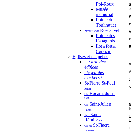
Pol-Roux
G
Musée
c
mémorial
P
Pointe du
V
Toulinguet
Roscanvel
Presqu'île de
A
Pointe des
G
Espagnols
Ilot
fort
E
et
du
Capucin
Eglises et chapelles
carte des
N
édifices
le jeu des
V
clochers !
J
St-Pierre St-Paul
A
Argol
Rocamadour
Ch.
Cam.
Saint-Julien
D
Ch.
l
Cam.
Saint-
Égl.
E
Rémi
E
Cam.
St-Fiacre
Ch. de
E
Crozon