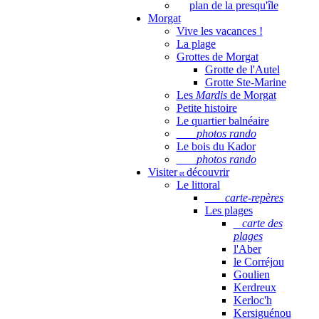
plan de la presqu'île
Morgat
Vive les vacances !
La plage
Grottes de Morgat
Grotte de l'Autel
Grotte Ste-Marine
Les
Mardis
de Morgat
Petite histoire
Le quartier balnéaire
photos rando
Le bois du Kador
photos rando
Visiter
découvrir
et
Le littoral
carte-repères
Les plages
carte des
plages
l'Aber
le Corréjou
Goulien
Kerdreux
Kerloc'h
Kersiguénou