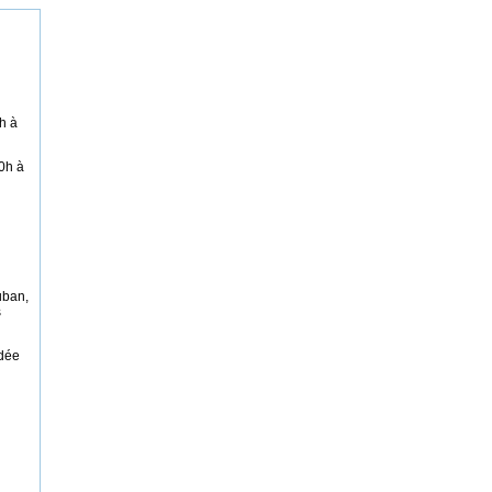
h à
0h à
uban,
s
idée