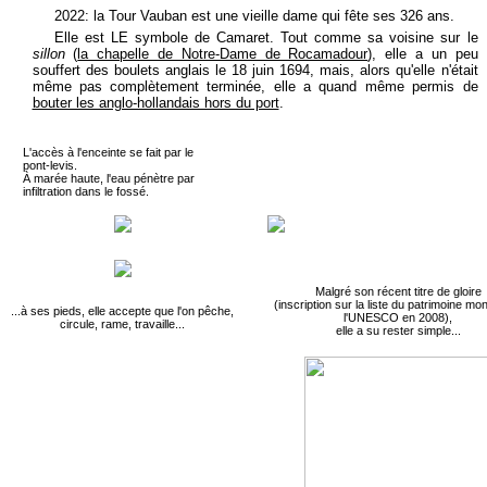
2022: la Tour Vauban est une vieille dame qui fête ses 326 ans.
Elle est LE symbole de Camaret. Tout comme sa voisine sur le
sillon
(
la chapelle de Notre-Dame de Rocamadour
), elle a un peu
souffert des boulets anglais le 18 juin 1694, mais, alors qu'elle n'était
même pas complètement terminée, elle a quand même permis de
bouter les anglo-hollandais hors du port
.
L'accès à l'enceinte se fait par le
pont-levis.
À marée haute, l'eau pénètre par
infiltration dans le fossé.
Malgré son récent titre de gloire
(inscription sur la liste du patrimoine mo
...à ses pieds, elle accepte que l'on pêche,
l'UNESCO en 2008),
circule, rame, travaille...
elle a su rester simple...