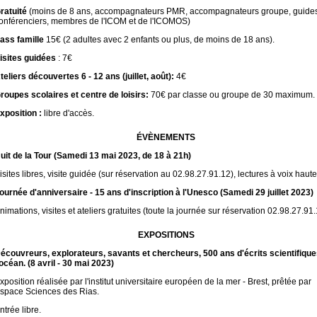
ratuité
(moins de 8 ans, accompagnateurs PMR, accompagnateurs groupe, guide
onférenciers, membres de l'ICOM et de l'ICOMOS)
ass famille
15€ (2 adultes avec 2 enfants ou plus, de moins de 18 ans).
isites guidées
: 7€
teliers découvertes 6 - 12 ans (juillet, août):
4€
roupes scolaires et centre de loisirs:
70€ par classe ou groupe de 30 maximum.
xposition :
libre d'accès.
ÉVÈNEMENTS
uit de la Tour (Samedi 13 mai 2023, de 18 à 21h)
isites libres, visite guidée (sur réservation au 02.98.27.91.12), lectures à voix haute
ournée d'anniversaire - 15 ans d'inscription à l'Unesco (Samedi 29 juillet 2023)
nimations, visites et ateliers gratuites (toute la journée sur réservation 02.98.27.91.
EXPOSITIONS
écouvreurs, explorateurs, savants et chercheurs, 500 ans d'écrits scientifique
'océan. (8 avril - 30 mai 2023)
xposition réalisée par l'institut universitaire européen de la mer - Brest, prêtée par
space Sciences des Rias.
ntrée libre.