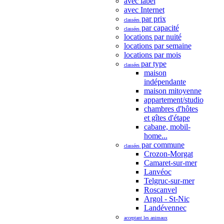
avec label
avec Internet
par prix
classées
par capacité
classées
locations par nuité
locations par semaine
locations par mois
par type
classées
maison
indépendante
maison mitoyenne
appartement/studio
chambres d'hôtes
et gîtes d'étape
cabane, mobil-
home...
par commune
classées
Crozon-Morgat
Camaret-sur-mer
Lanvéoc
Telgruc-sur-mer
Roscanvel
Argol - St-Nic
Landévennec
acceptant les animaux