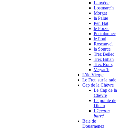
Lanvéoc
Lostmarc'h
Morgat
la Palue
Pen Hat
le Porzic
Postolonnec
le Poul
Roscanvel
la Source
Trez Bellec
Trez Bihan
Trez Rouz
Veryac'h
L'île Vierge
Le Fret, sur la rade
Cap de la Chèvre
Le Cap de la
Chèvre
La pointe de
Dinan
L
'éperon
barré
Baie de
Douarnenez