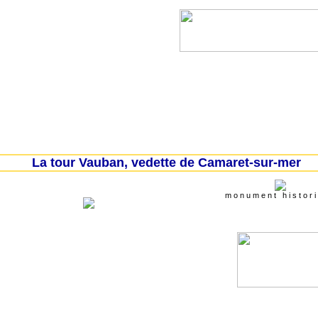
Lanvéoc
Landévennec
Telgruc-sur-mer
La tour Vauban, vedette de Camaret-sur-mer
m o n u m e n t h i s t o r i