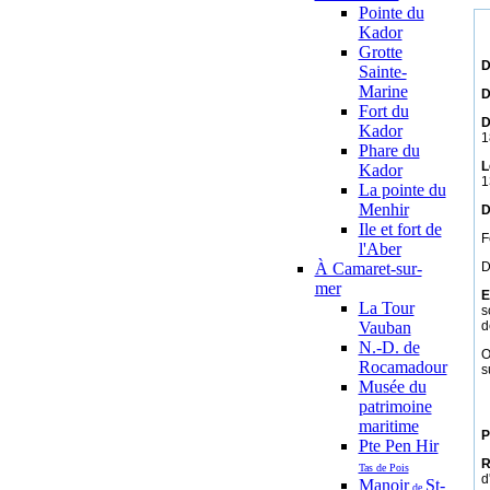
Pointe du
Kador
Grotte
D
Sainte-
Marine
D
Fort du
D
Kador
1
Phare du
L
Kador
1
La pointe du
Menhir
D
Ile et fort de
F
l'Aber
À Camaret-sur-
D
mer
E
La Tour
s
Vauban
d
N.-D. de
O
Rocamadour
s
Musée du
patrimoine
maritime
P
Pte Pen Hir
R
Tas de Pois
d
Manoir
St-
de