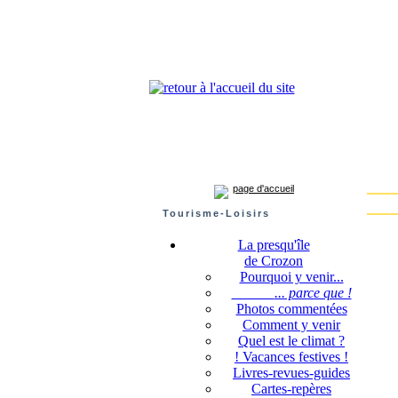
Presqu'île de Crozon : tourisme et infos pratiques
Crozon
Camaret-sur-mer
Roscanvel
Argol
page d'accueil
Tourisme-Loisirs
La presqu'île
de Crozon
Pourquoi y venir...
... parce que !
Photos commentées
Comment y venir
Quel est le climat ?
! Vacances festives !
Livres-revues-guides
Cartes-repères