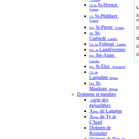
St-Hernot
Ch de
L
Crozon
St-Philibert
E
Ch.
p
Crozon
St-Pierre
E
Egl.
Crozon
St-
Ab.
Guénolé
C
Landév.
Folgoat
Ch. du
Landév.
E
Landévennec
Egl. de
Ste-Anne
E
Egl.
Lanvéoc
St-Eloi
Egl.
Roscanvel
Ch. de
Lanjulitte
Telgruc
St-
Egl.
Magloire
Telgruc
Dolmens et menhirs
carte des
mégalithes
A
de Lagatjar
lign.
A
de Ty ar
lign.
C'huré
Dolmen de
Rostudel
Dolmen de Pen ar