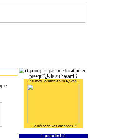
Et si notre location
n°
118
ï¿½tait...
 q u e
...le décor de vos vacances ?
à proximité