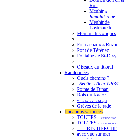
Run
Menhir
la
Républicaine
Menhir de
Lostmarc'h
Monum. historiques
Four
chaux
Rozan
à
de
Pont de Térénez
Fontaine de St-Divy
Oiseaux du littoral
Randonnées
Quels chemins ?
Sentier côtier GR34
Pointe de Dinan
Bois du Kador
Villas balnéaires Morgat
Grèves de la rade
Locations vacances
TOUTES -
sur une liste
TOUTES -
sur une carte
RECHERCHE
avec vue sur mer