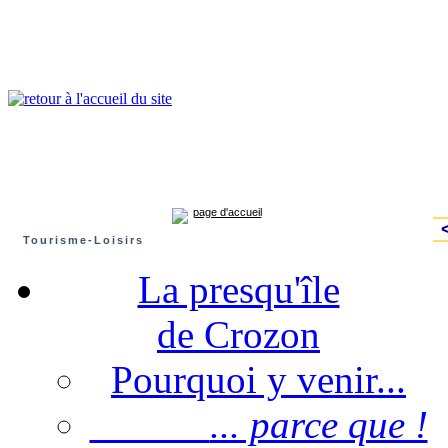
Presqu'île de Crozon : tourisme et infos pratiques
Crozon
Camaret-sur-mer
Roscanvel
Argol
Lanvéoc
Landévennec
page d'accueil
Tourisme-Loisirs
La presqu'île
de Crozon
Pourquoi y venir...
... parce que !