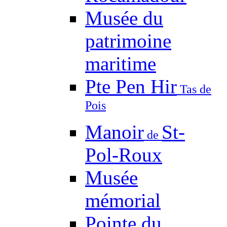
Musée du
patrimoine
maritime
Pte Pen Hir
Tas de
Pois
Manoir
St-
de
Pol-Roux
Musée
mémorial
Pointe du