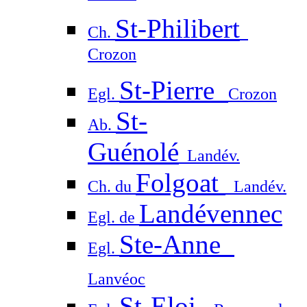
St-Philibert
Ch.
Crozon
St-Pierre
Egl.
Crozon
St-
Ab.
Guénolé
Landév.
Folgoat
Ch. du
Landév.
Landévennec
Egl. de
Ste-Anne
Egl.
Lanvéoc
St-Eloi