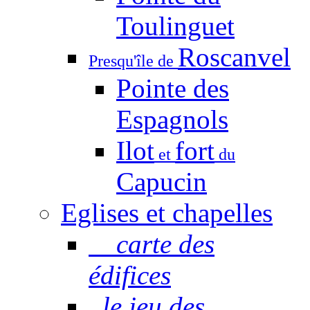
Toulinguet
Roscanvel
Presqu'île de
Pointe des
Espagnols
Ilot
fort
et
du
Capucin
Eglises et chapelles
carte des
édifices
le jeu des