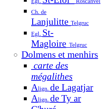
Egl.
Roscanvel
Ch. de
Lanjulitte
Telgruc
St-
Egl.
Magloire
Telgruc
Dolmens et menhirs
carte des
mégalithes
A
de Lagatjar
lign.
A
de Ty ar
lign.