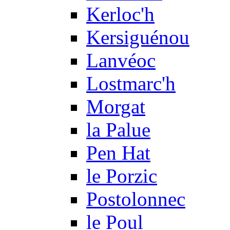
Kerloc'h
Kersiguénou
Lanvéoc
Lostmarc'h
Morgat
la Palue
Pen Hat
le Porzic
Postolonnec
le Poul