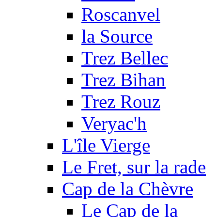
Roscanvel
la Source
Trez Bellec
Trez Bihan
Trez Rouz
Veryac'h
L'île Vierge
Le Fret, sur la rade
Cap de la Chèvre
Le Cap de la