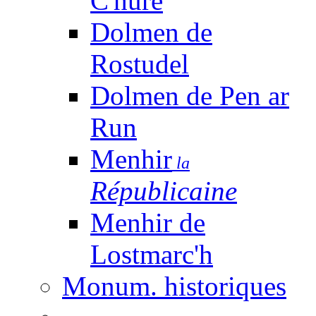
C'huré
Dolmen de
Rostudel
Dolmen de Pen ar
Run
Menhir
la
Républicaine
Menhir de
Lostmarc'h
Monum. historiques