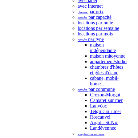
avec label
avec Internet
par prix
classées
par capacité
classées
locations par nuité
locations par semaine
locations par mois
par type
classées
maison
indépendante
maison mitoyenne
appartement/studio
chambres d'hôtes
et gîtes d'étape
cabane, mobil-
home...
par commune
classées
Crozon-Morgat
Camaret-sur-mer
Lanvéoc
Telgruc-sur-mer
Roscanvel
Argol - St-Nic
Landévennec
acceptant les animaux