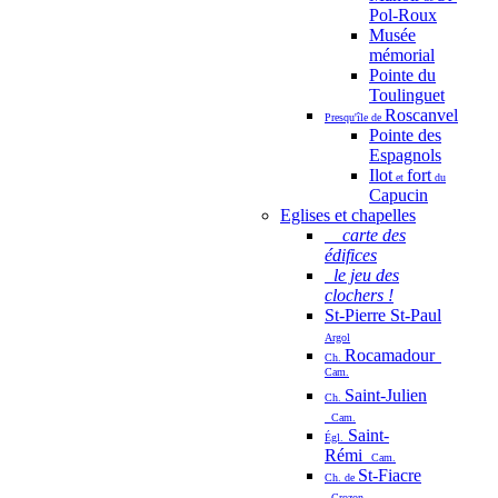
Pol-Roux
Musée
mémorial
Pointe du
Toulinguet
Roscanvel
Presqu'île de
Pointe des
Espagnols
Ilot
fort
et
du
Capucin
Eglises et chapelles
carte des
édifices
le jeu des
clochers !
St-Pierre St-Paul
Argol
Rocamadour
Ch.
Cam.
Saint-Julien
Ch.
Cam.
Saint-
Égl.
Rémi
Cam.
St-Fiacre
Ch. de
Crozon