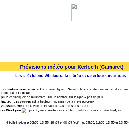
l
Lanvéoc
Landévennec
Telgruc-sur-mer
Prévisions météo pour Kerloc'h (Camaret)
Les prévisions Windguru, la météo des surfeurs pour tous !
 couverture nuageuse
est sur trois lignes. Suivant la sorte de nuages et donc leur 
urcentage est indiqué.
 pluie
est indiquée en millimètres. Aucun nombre sur la ligne = pas de pluie.
 hauteur des vagues
est la hauteur moyenne (de la crête au creux).
 vitesse du vent
est la vitesse moyenne, pas celles des rafales.
tes Windguru
: plus il y en a, meilleures sont les conditions pour surf, windsurf, etc.
4 bulletins/jour à 06h55, 12h55, 18h55 et 00h55 (été) ; et 05h55, 11h55, 17h55 et 23h55 