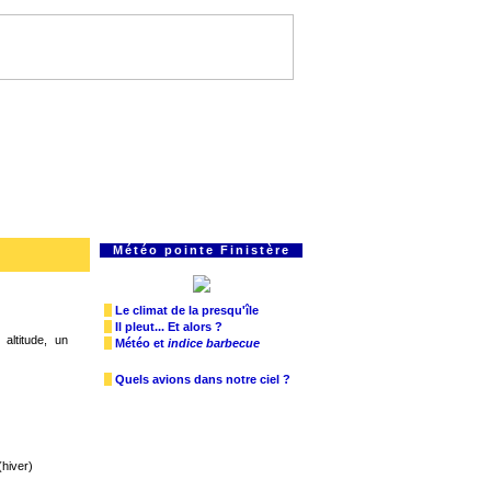
Météo pointe Finistère
Le climat de la presqu'île
Il pleut... Et alors ?
altitude, un
Météo et
indice barbecue
Quels avions dans notre ciel ?
(hiver)