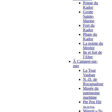
Pointe du
Kador
Grotte
Sainte-
Marine
Fort du
Kador
Phare du
Kador
La pointe du
Menhir
Ile et fort de
l'Aber
À Camaret-sur-
mer
La Tour
Vauban
N.-D. de
Rocamadour
Musée du
patrimoine
maritime
Pte Pen Hir
Tas de Pois
Manoir
St-
de