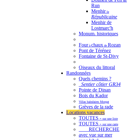
Run
Menhir
la
Républicaine
Menhir de
Lostmarc'h
Monum. historiques
Four
chaux
Rozan
à
de
Pont de Térénez
Fontaine de St-Divy
Oiseaux du littoral
Randonnées
Quels chemins ?
Sentier côtier GR34
Pointe de Dinan
Bois du Kador
Villas balnéaires Morgat
Grèves de la rade
Locations vacances
TOUTES -
sur une liste
TOUTES -
sur une carte
RECHERCHE
avec vue sur mer