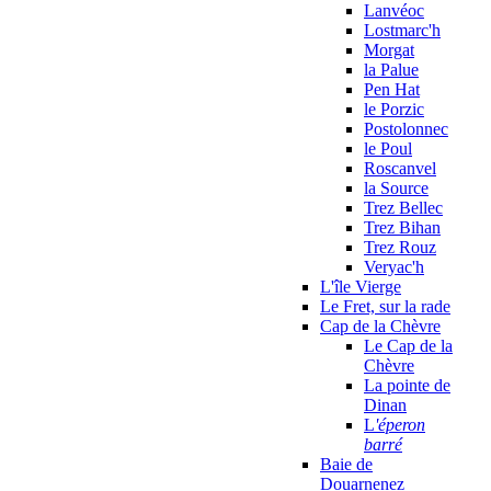
Lanvéoc
Lostmarc'h
Morgat
la Palue
Pen Hat
le Porzic
Postolonnec
le Poul
Roscanvel
la Source
Trez Bellec
Trez Bihan
Trez Rouz
Veryac'h
L'île Vierge
Le Fret, sur la rade
Cap de la Chèvre
Le Cap de la
Chèvre
La pointe de
Dinan
L
'éperon
barré
Baie de
Douarnenez