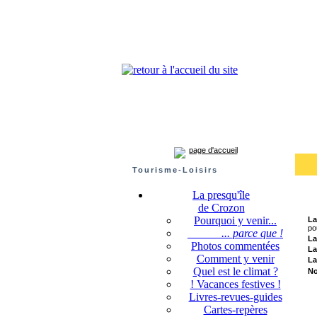
Presqu'île de Crozon : tourisme et infos pratiques
Crozon
Camaret-sur-mer
Roscanvel
Argo
page d'accueil
Tourisme-Loisirs
La presqu'île
de Crozon
Pourquoi y venir...
La
po
... parce que !
La
Photos commentées
La
Comment y venir
La
Quel est le climat ?
No
! Vacances festives !
Livres-revues-guides
Cartes-repères