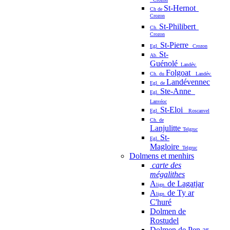
St-Hernot
Ch de
Crozon
St-Philibert
Ch.
Crozon
St-Pierre
Egl.
Crozon
St-
Ab.
Guénolé
Landév.
Folgoat
Ch. du
Landév.
Landévennec
Egl. de
Ste-Anne
Egl.
Lanvéoc
St-Eloi
Egl.
Roscanvel
Ch. de
Lanjulitte
Telgruc
St-
Egl.
Magloire
Telgruc
Dolmens et menhirs
carte des
mégalithes
A
de Lagatjar
lign.
A
de Ty ar
lign.
C'huré
Dolmen de
Rostudel
Dolmen de Pen ar