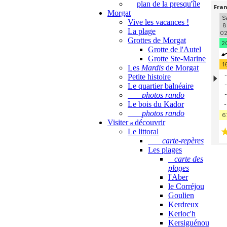
plan de la presqu'île
Morgat
Vive les vacances !
La plage
Grottes de Morgat
Grotte de l'Autel
Grotte Ste-Marine
Les
Mardis
de Morgat
Petite histoire
Le quartier balnéaire
photos rando
Le bois du Kador
photos rando
Visiter
découvrir
et
Le littoral
carte-repères
Les plages
carte des
plages
l'Aber
le Corréjou
Goulien
Kerdreux
Kerloc'h
Kersiguénou