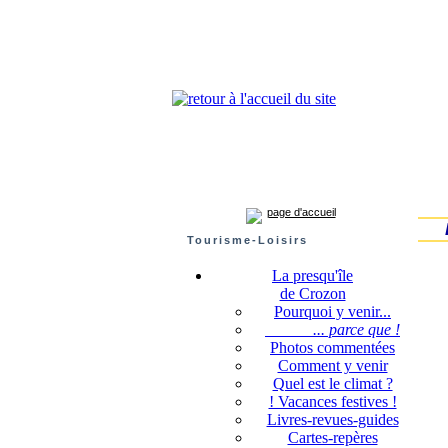
Presqu'île de Crozon : tourisme et infos pratiques
Crozon
Camaret-sur-mer
Roscanvel
Argo
page d'accueil
Tourisme-Loisirs
La presqu'île
de Crozon
Pourquoi y venir...
... parce que !
Photos commentées
Comment y venir
Quel est le climat ?
! Vacances festives !
Livres-revues-guides
Cartes-repères