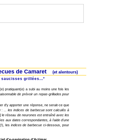
rbecues de Camaret
(et alentours)
 saucisses grillées...*
e) pratiquant(e) a subi au moins une fois les
 raisonnable de prévoir un repas-grillades pour
ter d'y apporter une réponse, ne serait-ce que
e
:
... les indices de barbecue sont calculés à
.] le réseau de neurones est entraîné avec les
ées aux dates correspondantes, à l'aide d'une
!), les
indices de barbecue
ci-dessous, pour
iciel d'e-navigation d'Actimar