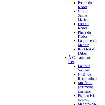
Pointe du
Kador
Grotte
Sainte-
Marine
Fort du
Kador
Phare du
Kador
La pointe du
Menhir
Ile et fort de
l'Aber
À Camaret-sur-
mer
La Tour
Vauban
N.-D. de
Rocamadour
Musée du
patrimoine
maritime
Pte Pen Hir
Tas de Pois
Manoir
St-
de