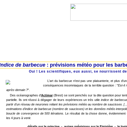
l
Lanvéoc
Landévennec
Telgruc-sur-mer
Indice de barbecue
: prévisions météo pour les ba
Oui ! Les scientifiques, eux aussi, se nourrissent de
L'art du barbecue n'est pas une plaisanterie, et plus d'un(
conséquences insomniaques de la terrible question : "
Est-il
après-demain ?
".
Des océanographes d'
Actimar
(Brest) se sont penchés sur la dite question pour ten
partielle. Ils ont réussi à dégager de leurs expériences un très utile
indice de barbecu
partir d'un réseau de neurones reliant les prévisions météo au nombre de saucisses. [..
estimations d'indice de barbecue (nombre de saucisses) et les données météo interpol
boucle de convergence de 500 itérations.
Le résultat de la chose donne, évidemment (
les 4 jours à venir.
détails sur le principe
-
autres prévisions sur le Finistère
-
le log