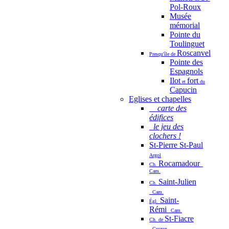
Pol-Roux
Musée
mémorial
Pointe du
Toulinguet
Roscanvel
Presqu'île de
Pointe des
Espagnols
Ilot
fort
et
du
Capucin
Eglises et chapelles
carte des
édifices
le jeu des
clochers !
St-Pierre St-Paul
Argol
Rocamadour
Ch.
Cam.
Saint-Julien
Ch.
Cam.
Saint-
Égl.
Rémi
Cam.
St-Fiacre
Ch. de
Crozon