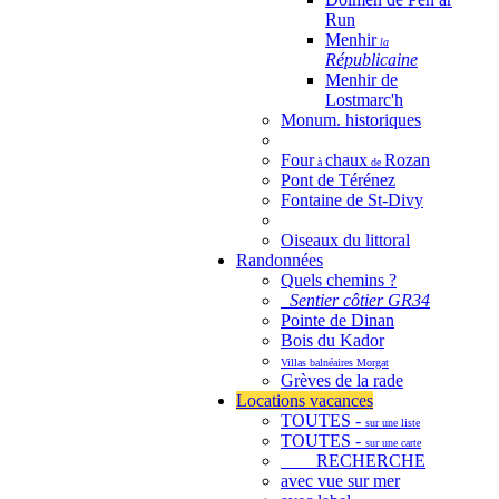
Run
Menhir
la
Républicaine
Menhir de
Lostmarc'h
Monum. historiques
Four
chaux
Rozan
à
de
Pont de Térénez
Fontaine de St-Divy
Oiseaux du littoral
Randonnées
Quels chemins ?
Sentier côtier GR34
Pointe de Dinan
Bois du Kador
Villas balnéaires Morgat
Grèves de la rade
Locations vacances
TOUTES -
sur une liste
TOUTES -
sur une carte
RECHERCHE
avec vue sur mer