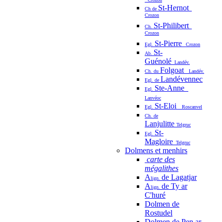
St-Hernot
Ch de
Crozon
St-Philibert
Ch.
Crozon
St-Pierre
Egl.
Crozon
St-
Ab.
Guénolé
Landév.
Folgoat
Ch. du
Landév.
Landévennec
Egl. de
Ste-Anne
Egl.
Lanvéoc
St-Eloi
Egl.
Roscanvel
Ch. de
Lanjulitte
Telgruc
St-
Egl.
Magloire
Telgruc
Dolmens et menhirs
carte des
mégalithes
A
de Lagatjar
lign.
A
de Ty ar
lign.
C'huré
Dolmen de
Rostudel
Dolmen de Pen ar