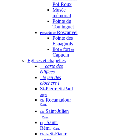
Pol-Roux
Musée
mémorial
Pointe du
Toulinguet
Roscanvel
Presqu'île de
Pointe des
Espagnols
Ilot
fort
et
du
Capucin
Eglises et chapelles
carte des
édifices
le jeu des
clochers !
St-Pierre St-Paul
Argol
Rocamadour
Ch.
Cam.
Saint-Julien
Ch.
Cam.
Saint-
Égl.
Rémi
Cam.
St-Fiacre
Ch. de
Crozon