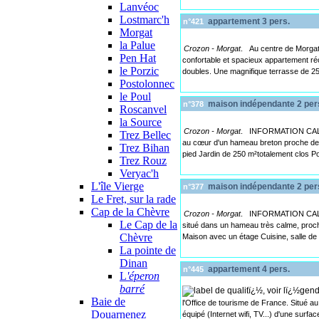
Lanvéoc
Lostmarc'h
appartement 3 pers.
n°421
Morgat
la Palue
Crozon - Morgat
. Au centre de Morgat
Pen Hat
confortable et spacieux appartement r
le Porzic
doubles. Une magnifique terrasse de 25
Postolonnec
le Poul
maison indépendante 2 per
n°378
Roscanvel
la Source
Crozon - Morgat
. INFORMATION CALE
Trez Bellec
au cœur d'un hameau breton proche de la
Trez Bihan
pied Jardin de 250 m²totalement clos Po
Trez Rouz
Veryac'h
L'île Vierge
maison indépendante 2 per
n°377
Le Fret, sur la rade
Cap de la Chèvre
Crozon - Morgat
. INFORMATION CALE
Le Cap de la
situé dans un hameau très calme, proch
Chèvre
Maison avec un étage Cuisine, salle de
La pointe de
Dinan
appartement 4 pers.
n°445
L
'éperon
barré
Baie de
l'Office de tourisme de France. Situé a
Douarnenez
équipé (Internet wifi, TV...) d'une surf