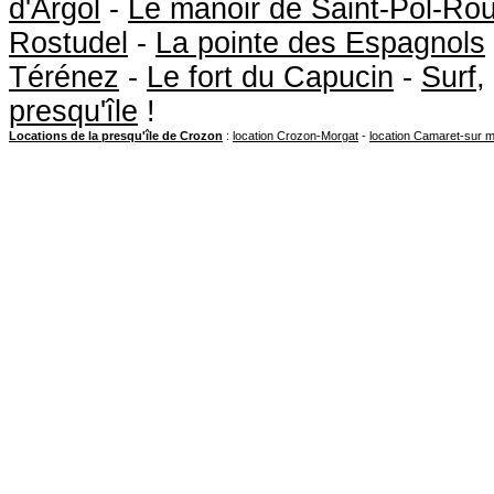
d'Argol
-
Le manoir de Saint-Pol-Ro
Rostudel
-
La pointe des Espagnols
Térénez
-
Le fort du Capucin
-
Surf
,
presqu'île
!
Locations de la presqu'île de Crozon
:
location Crozon-Morgat
-
location Camaret-sur 