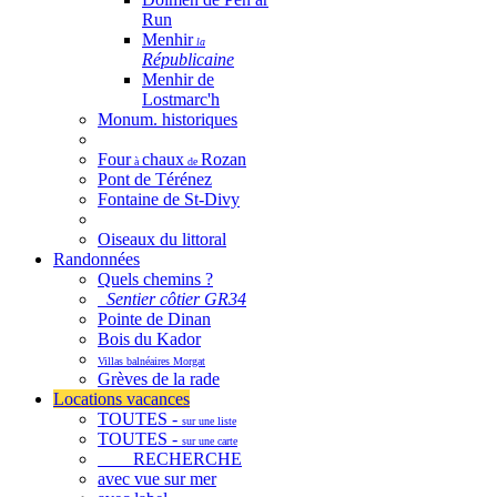
Run
Menhir
la
Républicaine
Menhir de
Lostmarc'h
Monum. historiques
Four
chaux
Rozan
à
de
Pont de Térénez
Fontaine de St-Divy
Oiseaux du littoral
Randonnées
Quels chemins ?
Sentier côtier GR34
Pointe de Dinan
Bois du Kador
Villas balnéaires Morgat
Grèves de la rade
Locations vacances
TOUTES -
sur une liste
TOUTES -
sur une carte
RECHERCHE
avec vue sur mer