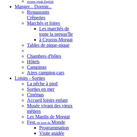
owners speak English
Manger... Dormir...
Restaurants
Crêperies
Marchés et foires
Les marchés de
toute la presqu'île
à Crozon-Morgat
Tables de pique-nique
Chambres d'hôtes
Hôtels
Campings
Aires camping-cars
Loisirs - Sorties
La pêche à pied
Sorties en mer
Cinémas
Accueil loisirs enfant
Musée vivant des vieux
métiers
Les Mardis de Morgat
Fest.
Monde
du bout du
Programmation
Visite guidée