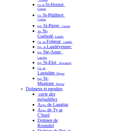
St-Hernot
Ch de
Crozon
St-Philibert
Ch.
Crozon
St-Pierre
Egl.
Crozon
St-
Ab.
Guénolé
Landév.
Folgoat
Ch. du
Landév.
Landévennec
Egl. de
Ste-Anne
Egl.
Lanvéoc
St-Eloi
Egl.
Roscanvel
Ch. de
Lanjulitte
Telgruc
St-
Egl.
Magloire
Telgruc
Dolmens et menhirs
carte des
mégalithes
A
de Lagatjar
lign.
A
de Ty ar
lign.
C'huré
Dolmen de
Rostudel
Dolmen de Pen ar