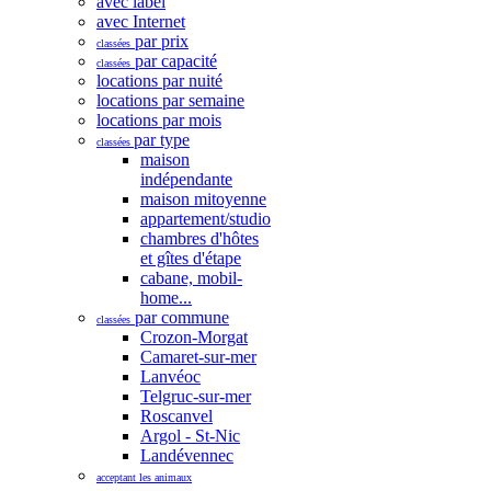
avec label
avec Internet
par prix
classées
par capacité
classées
locations par nuité
locations par semaine
locations par mois
par type
classées
maison
indépendante
maison mitoyenne
appartement/studio
chambres d'hôtes
et gîtes d'étape
cabane, mobil-
home...
par commune
classées
Crozon-Morgat
Camaret-sur-mer
Lanvéoc
Telgruc-sur-mer
Roscanvel
Argol - St-Nic
Landévennec
acceptant les animaux