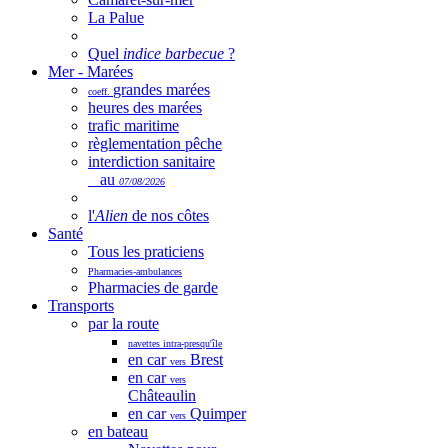
La Palue
Quel
indice barbecue
?
Mer - Marées
grandes marées
coeff.
heures des marées
trafic maritime
règlementation pêche
interdiction sanitaire
au
07/08/2026
l'
Alien
de nos côtes
Santé
Tous les praticiens
Pharmacies-ambulances
Pharmacies de garde
Transports
par la route
navettes intra-presqu'île
en car
Brest
vers
en car
vers
Châteaulin
en car
Quimper
vers
en bateau