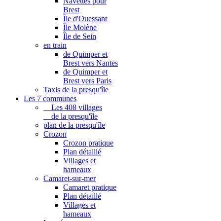
Navettes pour
Brest
Île d'Ouessant
Île Molène
Île de Sein
en train
de Quimper et
Brest vers Nantes
de Quimper et
Brest vers Paris
Taxis de la presqu'île
Les 7 communes
Les 408 villages
de la presqu'île
plan de la presqu'île
Crozon
Crozon pratique
Plan détaillé
Villages et
hameaux
Camaret-sur-mer
Camaret pratique
Plan détaillé
Villages et
hameaux