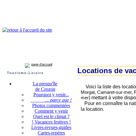
Presqu'île de Crozon : tourisme et infos pratiques
Crozon
Camaret-sur-mer
Roscanvel
Argol
Lanvéoc
Landévennec
page d'accueil
L
ocations de vac
Tourisme-Loisirs
La presqu'île
Voici la liste des locati
de Crozon
Morgat, Camaret-sur-mer, R
Pourquoi y venir...
) mettant à votre disp
mer
... parce que !
Pour en connaître la natu
Photos commentées
la location.
Comment y venir
Quel est le climat ?
! Vacances festives !
Livres-revues-guides
Cartes-repères