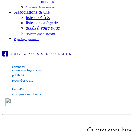
hameaux
Commun. de communes
Associations & Cie
liste de A à Z
liste par catégorie
accès à votre page
inscrivez-vous ! (gratuit)
Reportages photos...
SUIVEZ-NOUS SUR FACEBOOK
contacter
crozon-bretagne.com
publicité
propriétaires...
livre d'or
à propos des photos
.
©
crozon-br