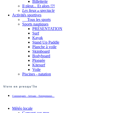
Billetterie
Il pleut... Et alors !?!
Les lieux
spectacle
de
Activités sportives
Tous les sports
Sports nautiques
PRÉSENTATION
Surf
Kayak
Stand Up Paddle
Planche à voile
Skimboard
Bodyboard
Plongée
Kitesurf
Voile
Piscines - natation
Vivre en presqu'île
Commerçants - Artisans - Entrepreneurs...
Météo locale
Camaret-sur-mer