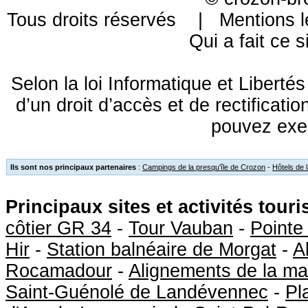
Tous droits réservés |
Mentions l
Qui a fait ce s
Selon la loi Informatique et Libert
d’un droit d’accès et de rectificat
pouvez exe
Ils sont nos principaux partenaires
:
Campings de la presqu'île de Crozon
-
Hôtels de 
Principaux sites et activités tour
côtier GR 34
-
Tour Vauban
-
Pointe
Hir
-
Station balnéaire de Morgat
-
A
Rocamadour
-
Alignements de la ma
Saint-Guénolé de Landévennec
-
Pl