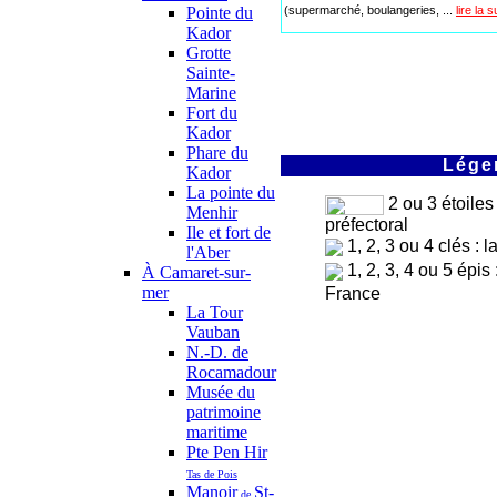
(supermarché, boulangeries, ...
lire la s
Pointe du
Kador
Grotte
Sainte-
Marine
Fort du
Kador
Phare du
Légen
Kador
La pointe du
2 ou 3 étoiles
Menhir
préfectoral
Ile et fort de
1, 2, 3 ou 4 clés : 
l'Aber
1, 2, 3, 4 ou 5 épis
À Camaret-sur-
mer
France
La Tour
Vauban
N.-D. de
Rocamadour
Musée du
patrimoine
maritime
Pte Pen Hir
Tas de Pois
Manoir
St-
de