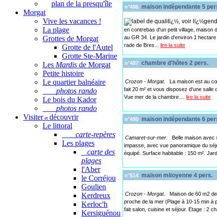
plan de la presqu'île
maison indépendante 5 per
n°486
Morgat
Vive les vacances !
La plage
en contrebas d'un petit village, maison
au GR 34. Le jardin d'environ 1 hectare e
Grottes de Morgat
rade de Bres...
lire la suite
Grotte de l'Autel
Grotte Ste-Marine
chambre d'hôtes 2 pers.
n°487
Les
Mardis
de Morgat
Petite histoire
Le quartier balnéaire
Crozon - Morgat
. La maison est au cœ
fait 20 m² et vous disposez d'une salle d
photos rando
Vue mer de la chambre....
lire la suite
Le bois du Kador
photos rando
Visiter
découvrir
et
maison indépendante 6 per
n°490
Le littoral
carte-repères
Camaret-sur-mer
. Belle maison avec s
Les plages
impasse, avec vue panoramique du séjour
carte des
équipé. Surface habitable : 150 m². Jard
plages
l'Aber
maison mitoyenne 4 pers.
n°514
le Corréjou
Goulien
Crozon - Morgat
. Maison de 60 m2 de c
Kerdreux
proche de la mer (Plage à 10-15 min à
Kerloc'h
fait salon, cuisine et séjour. Etage : 2
Kersiguénou