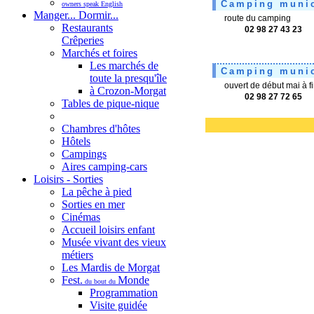
Camping munic
owners speak English
Manger... Dormir...
route du camping
Restaurants
02 98 27 43 23
Crêperies
Marchés et foires
Les marchés de
Camping munic
toute la presqu'île
ouvert de début mai à 
à Crozon-Morgat
02 98 27 72 65
Tables de pique-nique
Chambres d'hôtes
Hôtels
Campings
Aires camping-cars
Loisirs - Sorties
La pêche à pied
Sorties en mer
Cinémas
Accueil loisirs enfant
Musée vivant des vieux
métiers
Les Mardis de Morgat
Fest.
Monde
du bout du
Programmation
Visite guidée