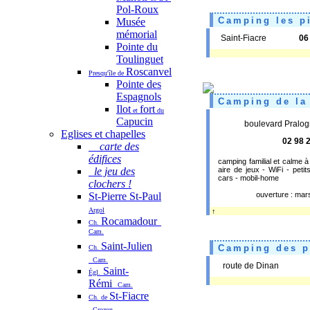
Pol-Roux
Camping les pi
Musée
mémorial
Saint-Fiacre
06
Pointe du
Toulinguet
Roscanvel
Presqu'île de
Pointe des
Espagnols
Camping de la 
Ilot
fort
et
du
Capucin
boulevard Pralog
Eglises et chapelles
02 98 
carte des
édifices
camping familial et calme
le jeu des
aire de jeux - WiFi - petit
cars - mobil-home
clochers !
St-Pierre St-Paul
ouverture : ma
Argol
↑
Rocamadour
Ch.
Cam.
Saint-Julien
Camping des p
Ch.
Cam.
route de Dinan
Saint-
Égl.
Rémi
Cam.
St-Fiacre
Ch. de
Crozon