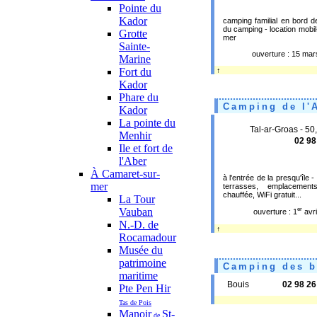
Pointe du
Kador
camping familial en bord 
du camping - location mobi
Grotte
mer
Sainte-
ouverture : 15 ma
Marine
Fort du
↑
Kador
Phare du
Camping de l'A
Kador
La pointe du
Tal-ar-Groas - 50,
Menhir
02 98
Ile et fort de
l'Aber
À Camaret-sur-
à l'entrée de la presqu'île 
mer
terrasses, emplacemen
chauffée, WiFi gratuit...
La Tour
Vauban
er
ouverture : 1
avri
N.-D. de
↑
Rocamadour
Musée du
patrimoine
Camping des b
maritime
Bouis
02 98 26
Pte Pen Hir
Tas de Pois
Manoir
St-
de