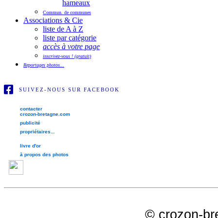
hameaux
Commun. de communes
Associations & Cie
liste de A à Z
liste par catégorie
accès à votre page
inscrivez-vous ! (gratuit)
Reportages photos...
SUIVEZ-NOUS SUR FACEBOOK
contacter
crozon-bretagne.com
publicité
propriétaires...
livre d'or
à propos des photos
©
crozon-br