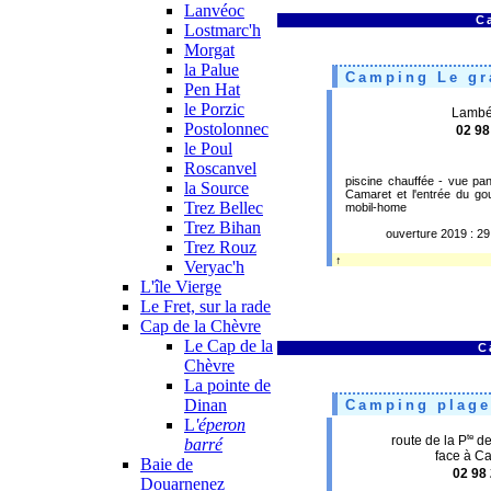
Lanvéoc
C
Lostmarc'h
Morgat
la Palue
Camping Le gra
Pen Hat
le Porzic
Lamb
Postolonnec
02 98
le Poul
Roscanvel
piscine chauffée - vue pa
la Source
Camaret et l'entrée du gou
Trez Bellec
mobil-home
Trez Bihan
ouverture 2019 : 29
Trez Rouz
↑
Veryac'h
L'île Vierge
Le Fret, sur la rade
Cap de la Chèvre
Le Cap de la
C
Chèvre
La pointe de
Dinan
Camping plage
L
'éperon
te
route de la P
de
barré
face à C
Baie de
02 98
Douarnenez