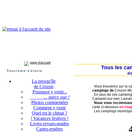
Presqu'île de Crozon : tourisme et infos pratiques
Crozon
Camaret-sur-mer
Roscanvel
Argol
Lanvéoc
Landévennec
page d'accueil
Tous les ca
Tourisme-Loisirs
do
La presqu'île
de Crozon
Vous trouverez sur la ca
campings de
Crozon-Mor
Pourquoi y venir...
En plus de ces campings 
... parce que !
Camaret-sur-mer, Lanvé
Photos commentées
Nous vous recommand
carte ci-dessous
en roug
Comment y venir
Les campings municipau
Quel est le climat ?
! Vacances festives !
Livres-revues-guides
Cartes-repères