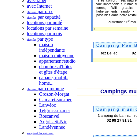
avec label
“Très confort, Très natur
vue imprenable sur baie d
avec Internet
tennis, Wifi gratuits
par prix
hébergements rando - p
classées
possibles dans notre rest
par capacité
classées
er
locations par nuité
ouverture : 1
mai 
locations par semaine
↑
locations par mois
par type
classées
maison
Camping Pen B
indépendante
Trez Bellec
02
maison mitoyenne
appartement/studio
chambres d'hôtes
et gîtes d'étape
cabane, mobil-
home...
par commune
classées
Campings muni
Crozon-Morgat
Camaret-sur-mer
Lanvéoc
Camping munic
Telgruc-sur-mer
Roscanvel
Camping du Lannic 
02 98 27 91 31
Argol - St-Nic
Landévennec
acceptant les animaux