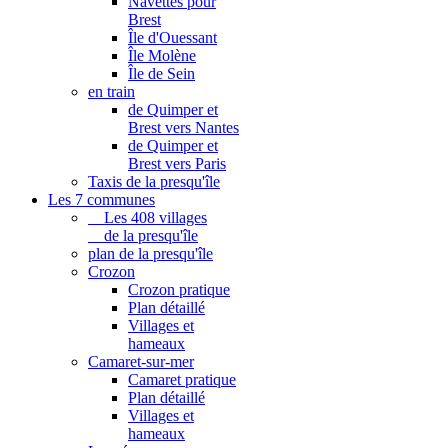
Navettes pour
Brest
Île d'Ouessant
Île Molène
Île de Sein
en train
de Quimper et
Brest vers Nantes
de Quimper et
Brest vers Paris
Taxis de la presqu'île
Les 7 communes
Les 408 villages
de la presqu'île
plan de la presqu'île
Crozon
Crozon pratique
Plan détaillé
Villages et
hameaux
Camaret-sur-mer
Camaret pratique
Plan détaillé
Villages et
hameaux