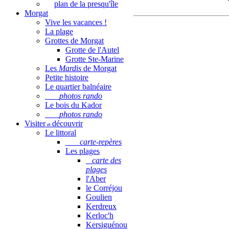
plan de la presqu'île
Morgat
Vive les vacances !
La plage
Grottes de Morgat
Grotte de l'Autel
Grotte Ste-Marine
Les
Mardis
de Morgat
Petite histoire
Le quartier balnéaire
photos rando
Le bois du Kador
photos rando
Visiter
découvrir
et
Le littoral
carte-repères
Les plages
carte des
plages
l'Aber
le Corréjou
Goulien
Kerdreux
Kerloc'h
Kersiguénou