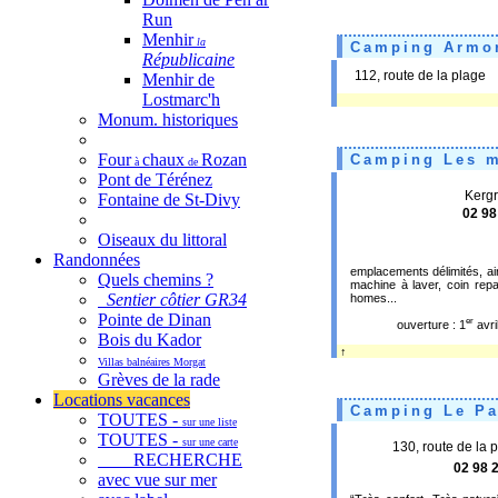
Run
Menhir
la
Camping Armor
Républicaine
112, route de la plag
Menhir de
Lostmarc'h
Monum. historiques
Four
chaux
Rozan
Camping Les m
à
de
Pont de Térénez
Kergr
Fontaine de St-Divy
02 98
Oiseaux du littoral
Randonnées
emplacements délimités, ai
Quels chemins ?
machine à laver, coin rep
Sentier côtier GR34
homes...
Pointe de Dinan
er
ouverture : 1
avri
Bois du Kador
↑
Villas balnéaires Morgat
Grèves de la rade
Locations vacances
Camping Le Pa
TOUTES -
sur une liste
TOUTES -
sur une carte
130, route de la 
RECHERCHE
02 98 
avec vue sur mer