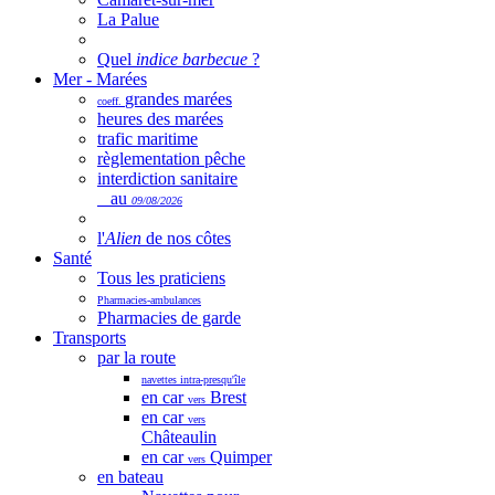
La Palue
Quel
indice barbecue
?
Mer - Marées
grandes marées
coeff.
heures des marées
trafic maritime
règlementation pêche
interdiction sanitaire
au
09/08/2026
l'
Alien
de nos côtes
Santé
Tous les praticiens
Pharmacies-ambulances
Pharmacies de garde
Transports
par la route
navettes intra-presqu'île
en car
Brest
vers
en car
vers
Châteaulin
en car
Quimper
vers
en bateau