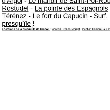
d'Argol
-
Le manoir de Saint-Pol-Ro
Rostudel
-
La pointe des Espagnols
Térénez
-
Le fort du Capucin
-
Surf
,
presqu'île
!
Locations de la presqu'île de Crozon
:
location Crozon-Morgat
-
location Camaret-sur 