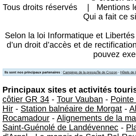
Tous droits réservés |
Mentions l
Qui a fait ce s
Selon la loi Informatique et Libert
d’un droit d’accès et de rectificat
pouvez exe
Ils sont nos principaux partenaires
:
Campings de la presqu'île de Crozon
-
Hôtels de 
Principaux sites et activités tour
côtier GR 34
-
Tour Vauban
-
Pointe
Hir
-
Station balnéaire de Morgat
-
A
Rocamadour
-
Alignements de la ma
Saint-Guénolé de Landévennec
-
Pl