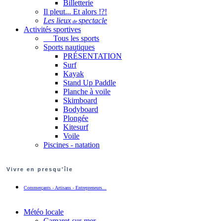
Billetterie
Il pleut... Et alors !?!
Les lieux
spectacle
de
Activités sportives
Tous les sports
Sports nautiques
PRÉSENTATION
Surf
Kayak
Stand Up Paddle
Planche à voile
Skimboard
Bodyboard
Plongée
Kitesurf
Voile
Piscines - natation
Vivre en presqu'île
Commerçants - Artisans - Entrepreneurs...
Météo locale
Camaret-sur-mer