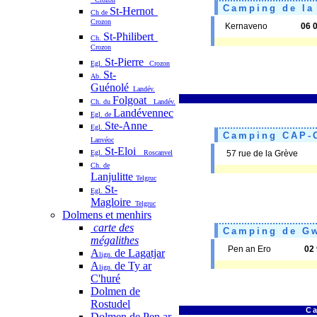
Camping de la 
St-Hernot
Ch de
Crozon
Kernaveno
06 
St-Philibert
Ch.
Crozon
St-Pierre
Egl.
Crozon
St-
Ab.
Guénolé
Landév.
Folgoat
Ch. du
Landév.
Landévennec
Egl. de
Ste-Anne
Egl.
Camping CAP-
Lanvéoc
St-Eloi
Egl.
Roscanvel
57 rue de la Grève
Ch. de
Lanjulitte
Telgruc
St-
Egl.
Magloire
Telgruc
Dolmens et menhirs
carte des
Camping de Gw
mégalithes
Pen an Ero
02 
A
de Lagatjar
lign.
A
de Ty ar
lign.
C'huré
Dolmen de
Rostudel
C
Dolmen de Pen ar