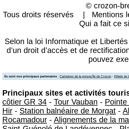
©
crozon-br
Tous droits réservés |
Mentions l
Qui a fait ce s
Selon la loi Informatique et Libert
d’un droit d’accès et de rectificat
pouvez exe
Ils sont nos principaux partenaires
:
Campings de la presqu'île de Crozon
-
Hôtels de 
Principaux sites et activités tour
côtier GR 34
-
Tour Vauban
-
Pointe
Hir
-
Station balnéaire de Morgat
-
A
Rocamadour
-
Alignements de la ma
Saint-Guénolé de Landévennec
-
Pl