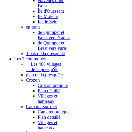
Navettes pour
Brest
Île d'Ouessant
Île Molène
Île de Sein
en train
de Quimper et
Brest vers Nantes
de Quimper et
Brest vers Paris
Taxis de la presqu'île
Les 7 communes
Les 408 villages
de la presqu'île
plan de la presqu'île
Crozon
Crozon pratique
Plan détaillé
Villages et
hameaux
Camaret-sur-mer
Camaret pratique
Plan détaillé
Villages et
hameaux