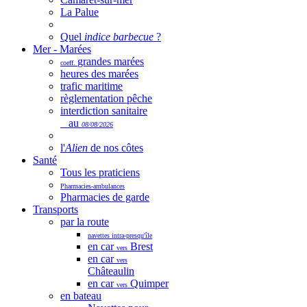
La Palue
Quel
indice barbecue
?
Mer - Marées
grandes marées
coeff.
heures des marées
trafic maritime
règlementation pêche
interdiction sanitaire
au
08/08/2026
l'
Alien
de nos côtes
Santé
Tous les praticiens
Pharmacies-ambulances
Pharmacies de garde
Transports
par la route
navettes intra-presqu'île
en car
Brest
vers
en car
vers
Châteaulin
en car
Quimper
vers
en bateau