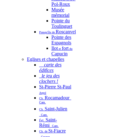
Pol-Roux
Musée
mémorial
Pointe du
Toulinguet
Roscanvel
Presqu'île de
Pointe des
Espagnols
Ilot
fort
et
du
Capucin
Eglises et chapelles
carte des
édifices
le jeu des
clochers !
St-Pierre St-Paul
Argol
Rocamadour
Ch.
Cam.
Saint-Julien
Ch.
Cam.
Saint-
Égl.
Rémi
Cam.
St-Fiacre
Ch. de
Crozon