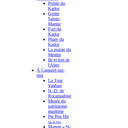
Pointe du
Kador
Grotte
Sainte-
Marine
Fort du
Kador
Phare du
Kador
La pointe du
Menhir
Ile et fort de
l'Aber
À Camaret-sur-
mer
La Tour
Vauban
N.-D. de
Rocamadour
Musée du
patrimoine
maritime
Pte Pen Hir
Tas de Pois
Manoir
St-
de