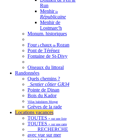
Run
Menhir
la
Républicaine
Menhir de
Lostmarc'h
Monum. historiques
Four
chaux
Rozan
à
de
Pont de Térénez
Fontaine de St-Divy
Oiseaux du littoral
Randonnées
Quels chemins ?
Sentier côtier GR34
Pointe de Dinan
Bois du Kador
Villas balnéaires Morgat
Grèves de la rade
Locations vacances
TOUTES -
sur une liste
TOUTES -
sur une carte
RECHERCHE
avec vue sur mer