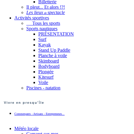
Billetterie
Il pleut... Et alors !?!
Les lieux
spectacle
de
Activités sportives
Tous les sports
Sports nautiques
PRÉSENTATION
Surf
Kayak
Stand Up Paddle
Planche à voile
Skimboard
Bodyboard
Plongée
Kitesurf
Voile
Piscines - natation
Vivre en presqu'île
Commerçants - Artisans - Entrepreneurs...
Météo locale
Camaret-sur-mer