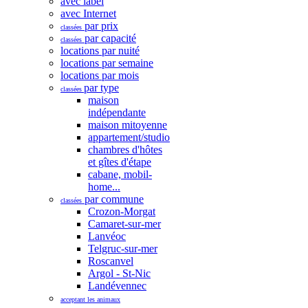
avec label
avec Internet
par prix
classées
par capacité
classées
locations par nuité
locations par semaine
locations par mois
par type
classées
maison
indépendante
maison mitoyenne
appartement/studio
chambres d'hôtes
et gîtes d'étape
cabane, mobil-
home...
par commune
classées
Crozon-Morgat
Camaret-sur-mer
Lanvéoc
Telgruc-sur-mer
Roscanvel
Argol - St-Nic
Landévennec
acceptant les animaux