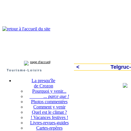
Presqu'île de Crozon : tourisme et infos pratiques
Crozon
Camaret-sur-mer
Roscanvel
Argol
Lanvéoc
Landévennec
page d'accueil
<
Telgruc-
Tourisme-Loisirs
La presqu'île
de Crozon
Pourquoi y venir...
... parce que !
Photos commentées
Comment y venir
Quel est le climat ?
! Vacances festives !
Livres-revues-guides
Cartes-repères