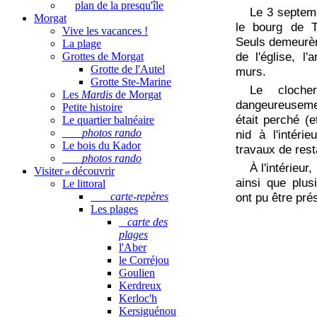
plan de la presqu'île
Le 3 septem
Morgat
le bourg de Te
Vive les vacances !
Seuls demeurère
La plage
de l'église, l
Grottes de Morgat
Grotte de l'Autel
murs.
Grotte Ste-Marine
Le clocher
Les
Mardis
de Morgat
dangeureusemen
Petite histoire
était perché (e
Le quartier balnéaire
photos rando
nid à l'intérie
Le bois du Kador
travaux de res
photos rando
À l'intérieur
Visiter
découvrir
et
ainsi que plus
Le littoral
carte-repères
ont pu être pré
Les plages
carte des
plages
l'Aber
le Corréjou
Goulien
Kerdreux
Kerloc'h
Kersiguénou