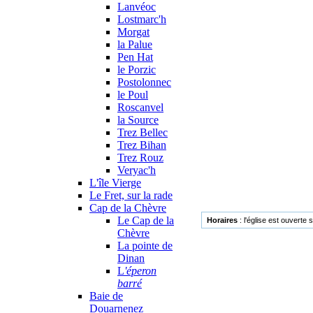
Lanvéoc
Lostmarc'h
Morgat
la Palue
Pen Hat
le Porzic
Postolonnec
le Poul
Roscanvel
la Source
Trez Bellec
Trez Bihan
Trez Rouz
Veryac'h
L'île Vierge
Le Fret, sur la rade
Cap de la Chèvre
Le Cap de la
Horaires
: l'église est ouverte 
Chèvre
La pointe de
Dinan
L
'éperon
barré
Baie de
Douarnenez