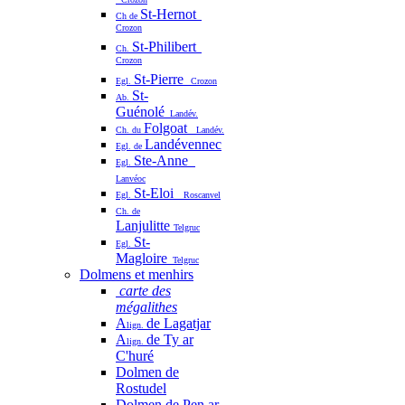
St-Hernot
Ch de
Crozon
St-Philibert
Ch.
Crozon
St-Pierre
Egl.
Crozon
St-
Ab.
Guénolé
Landév.
Folgoat
Ch. du
Landév.
Landévennec
Egl. de
Ste-Anne
Egl.
Lanvéoc
St-Eloi
Egl.
Roscanvel
Ch. de
Lanjulitte
Telgruc
St-
Egl.
Magloire
Telgruc
Dolmens et menhirs
carte des
mégalithes
A
de Lagatjar
lign.
A
de Ty ar
lign.
C'huré
Dolmen de
Rostudel
Dolmen de Pen ar