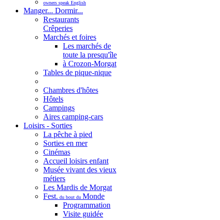
owners speak English
Manger... Dormir...
Restaurants
Crêperies
Marchés et foires
Les marchés de
toute la presqu'île
à Crozon-Morgat
Tables de pique-nique
Chambres d'hôtes
Hôtels
Campings
Aires camping-cars
Loisirs - Sorties
La pêche à pied
Sorties en mer
Cinémas
Accueil loisirs enfant
Musée vivant des vieux
métiers
Les Mardis de Morgat
Fest.
Monde
du bout du
Programmation
Visite guidée