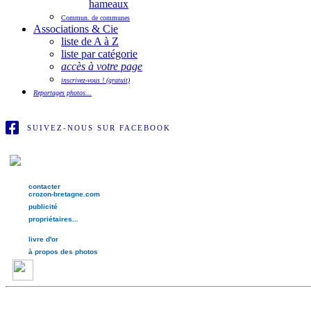
hameaux
Commun. de communes
Associations & Cie
liste de A à Z
liste par catégorie
accès à votre page
inscrivez-vous ! (gratuit)
Reportages photos...
SUIVEZ-NOUS SUR FACEBOOK
contacter
crozon-bretagne.com
publicité
propriétaires...
livre d'or
à propos des photos