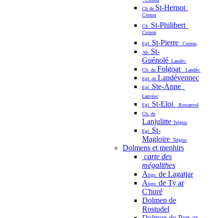
St-Hernot
Ch de
Crozon
St-Philibert
Ch.
Crozon
St-Pierre
Egl.
Crozon
St-
Ab.
Guénolé
Landév.
Folgoat
Ch. du
Landév.
Landévennec
Egl. de
Ste-Anne
Egl.
Lanvéoc
St-Eloi
Egl.
Roscanvel
Ch. de
Lanjulitte
Telgruc
St-
Egl.
Magloire
Telgruc
Dolmens et menhirs
carte des
mégalithes
A
de Lagatjar
lign.
A
de Ty ar
lign.
C'huré
Dolmen de
Rostudel
Dolmen de Pen ar