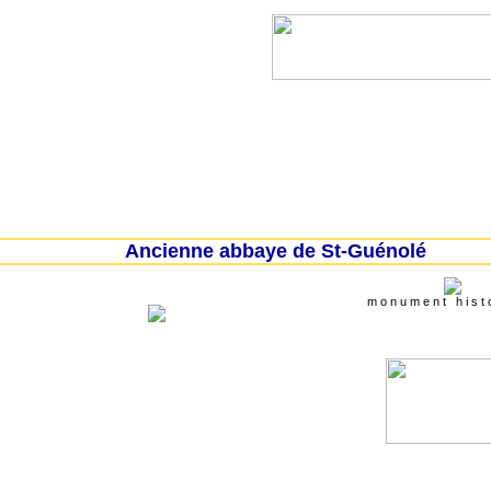
l
Lanvéoc
Landévennec
Telgruc-sur-mer
Ancienne abbaye de St-Guénolé
m o n u m e n t h i s t o