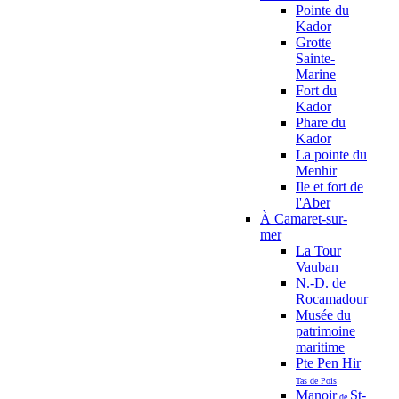
Pointe du
Kador
Grotte
Sainte-
Marine
Fort du
Kador
Phare du
Kador
La pointe du
Menhir
Ile et fort de
l'Aber
À Camaret-sur-
mer
La Tour
Vauban
N.-D. de
Rocamadour
Musée du
patrimoine
maritime
Pte Pen Hir
Tas de Pois
Manoir
St-
de