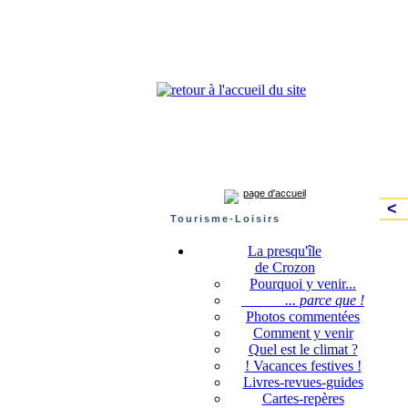
Presqu'île de Crozon : tourisme et infos pratiques
Crozon
Camaret-sur-mer
Roscanvel
Argo
page d'accueil
<
Tourisme-Loisirs
La presqu'île
de Crozon
Pourquoi y venir...
... parce que !
Photos commentées
Comment y venir
Quel est le climat ?
! Vacances festives !
Livres-revues-guides
Cartes-repères