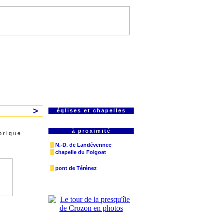
>
églises et chapelles
à proximité
 r i q u e
N.-D. de Landévennec
chapelle du Folgoat
pont de Térénez