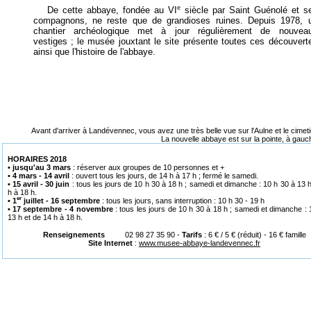
e
De cette abbaye, fondée au VI
siècle par Saint Guénolé et s
compagnons, ne reste que de grandioses ruines. Depuis 1978, 
chantier archéologique met à jour régulièrement de nouvea
vestiges ; le musée jouxtant le site présente toutes ces découvert
ainsi que l'histoire de l'abbaye.
Avant d'arriver à Landévennec, vous avez une très belle vue sur l'Aulne et le cimet
La nouvelle abbaye est sur la pointe, à gau
HORAIRES 2018
• jusqu'au 3 mars
: réserver aux groupes de 10 personnes et +
• 4 mars - 14 avril
: ouvert tous les jours, de 14 h à 17 h ; fermé le samedi.
• 15 avril - 30 juin
: tous les jours de 10 h 30 à 18 h ; samedi et dimanche : 10 h 30 à 13 
h à 18 h.
er
• 1
juillet - 16 septembre
: tous les jours, sans interruption : 10 h 30 - 19 h
• 17 septembre - 4 novembre
: tous les jours de 10 h 30 à 18 h ; samedi et dimanche : 
13 h et de 14 h à 18 h.
Renseignements
02 98 27 35 90 -
Tarifs
: 6 € / 5 € (réduit) - 16 € famille
Site Internet
:
www.musee-abbaye-landevennec.fr