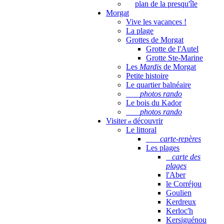
plan de la presqu'île
Morgat
Vive les vacances !
La plage
Grottes de Morgat
Grotte de l'Autel
Grotte Ste-Marine
Les
Mardis
de Morgat
Petite histoire
Le quartier balnéaire
photos rando
Le bois du Kador
photos rando
Visiter
découvrir
et
Le littoral
carte-repères
Les plages
carte des
plages
l'Aber
le Corréjou
Goulien
Kerdreux
Kerloc'h
Kersiguénou