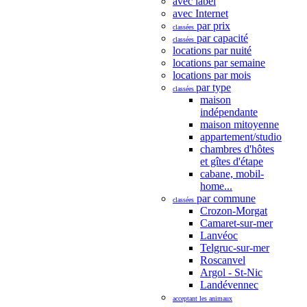
avec label
avec Internet
par prix
classées
par capacité
classées
locations par nuité
locations par semaine
locations par mois
par type
classées
maison
indépendante
maison mitoyenne
appartement/studio
chambres d'hôtes
et gîtes d'étape
cabane, mobil-
home...
par commune
classées
Crozon-Morgat
Camaret-sur-mer
Lanvéoc
Telgruc-sur-mer
Roscanvel
Argol - St-Nic
Landévennec
acceptant les animaux