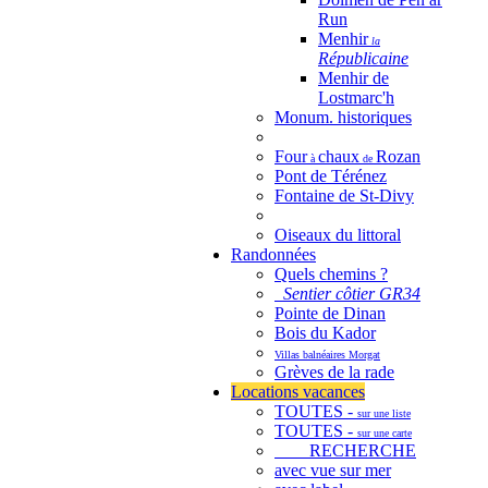
Run
Menhir
la
Républicaine
Menhir de
Lostmarc'h
Monum. historiques
Four
chaux
Rozan
à
de
Pont de Térénez
Fontaine de St-Divy
Oiseaux du littoral
Randonnées
Quels chemins ?
Sentier côtier GR34
Pointe de Dinan
Bois du Kador
Villas balnéaires Morgat
Grèves de la rade
Locations vacances
TOUTES -
sur une liste
TOUTES -
sur une carte
RECHERCHE
avec vue sur mer