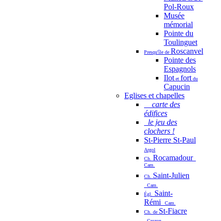
Pol-Roux
Musée
mémorial
Pointe du
Toulinguet
Roscanvel
Presqu'île de
Pointe des
Espagnols
Ilot
fort
et
du
Capucin
Eglises et chapelles
carte des
édifices
le jeu des
clochers !
St-Pierre St-Paul
Argol
Rocamadour
Ch.
Cam.
Saint-Julien
Ch.
Cam.
Saint-
Égl.
Rémi
Cam.
St-Fiacre
Ch. de
Crozon