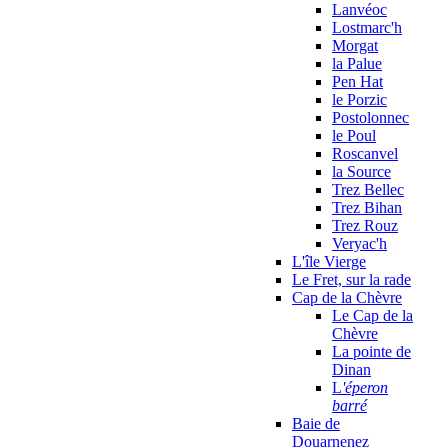
Lanvéoc
Lostmarc'h
Morgat
la Palue
Pen Hat
le Porzic
Postolonnec
le Poul
Roscanvel
la Source
Trez Bellec
Trez Bihan
Trez Rouz
Veryac'h
L'île Vierge
Le Fret, sur la rade
Cap de la Chèvre
Le Cap de la
Chèvre
La pointe de
Dinan
L
'éperon
barré
Baie de
Douarnenez