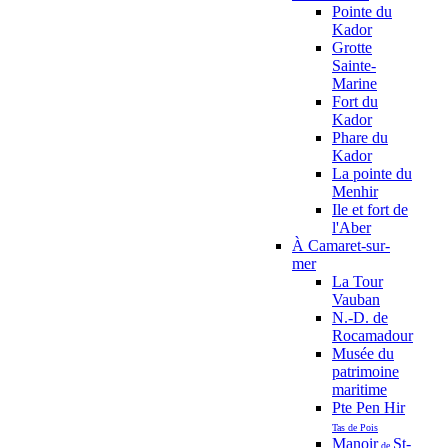
Pointe du
Kador
Grotte
Sainte-
Marine
Fort du
Kador
Phare du
Kador
La pointe du
Menhir
Ile et fort de
l'Aber
À Camaret-sur-
mer
La Tour
Vauban
N.-D. de
Rocamadour
Musée du
patrimoine
maritime
Pte Pen Hir
Tas de Pois
Manoir
St-
de