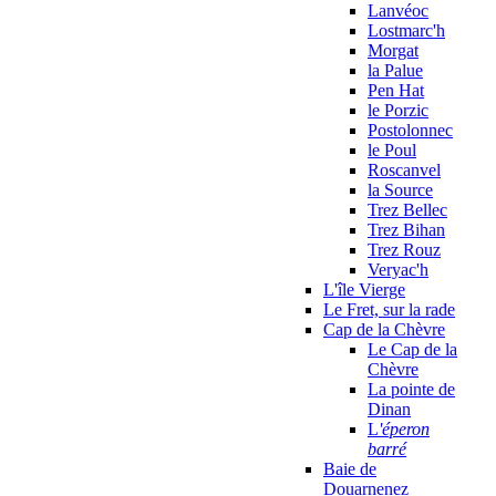
Lanvéoc
Lostmarc'h
Morgat
la Palue
Pen Hat
le Porzic
Postolonnec
le Poul
Roscanvel
la Source
Trez Bellec
Trez Bihan
Trez Rouz
Veryac'h
L'île Vierge
Le Fret, sur la rade
Cap de la Chèvre
Le Cap de la
Chèvre
La pointe de
Dinan
L
'éperon
barré
Baie de
Douarnenez