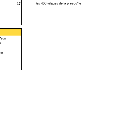
les 408 villages de la presqu'île
n
17
Yeun
n
en