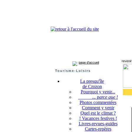
Presqu'île de Crozon : tourisme et infos pratiques
Crozon
Camaret-sur-mer
Roscanvel
Argo
revenir
page d'accueil
Tourisme-Loisirs
La presqu'île
de Crozon
Pourquoi y venir...
... parce que !
Photos commentées
Comment y venir
Quel est le climat ?
! Vacances festives !
Livres-revues-guides
Cartes-repères