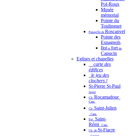
Pol-Roux
Musée
mémorial
Pointe du
Toulinguet
Roscanvel
Presqu'île de
Pointe des
Espagnols
Ilot
fort
et
du
Capucin
Eglises et chapelles
carte des
édifices
le jeu des
clochers !
St-Pierre St-Paul
Argol
Rocamadour
Ch.
Cam.
Saint-Julien
Ch.
Cam.
Saint-
Égl.
Rémi
Cam.
St-Fiacre
Ch. de
Crozon