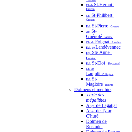
St-Hernot
Ch de
Crozon
St-Philibert
Ch.
Crozon
St-Pierre
Egl.
Crozon
St-
Ab.
Guénolé
Landév.
Folgoat
Ch. du
Landév.
Landévennec
Egl. de
Ste-Anne
Egl.
Lanvéoc
St-Eloi
Egl.
Roscanvel
Ch. de
Lanjulitte
Telgruc
St-
Egl.
Magloire
Telgruc
Dolmens et menhirs
carte des
mégalithes
A
de Lagatjar
lign.
A
de Ty ar
lign.
C'huré
Dolmen de
Rostudel
Dolmen de Pen ar