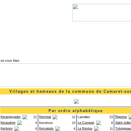
l
Lanvéoc
Landévennec
Telgruc-sur-mer
 où vous étiez
Villages et hameaux de la commune de Camaret-su
Par ordre alphabétique
Keranguyader
Kermoal
Rigonou
21
12
Lannilien
23
Keraudren
Le Cosquer
Saint-Julie
4
Kernévez
15
8
Kerbonn
Kersaludu
Le Restou
Trésignea
9
6
11