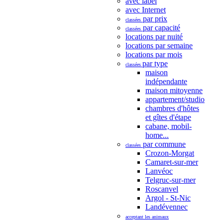
avec label
avec Internet
par prix
classées
par capacité
classées
locations par nuité
locations par semaine
locations par mois
par type
classées
maison
indépendante
maison mitoyenne
appartement/studio
chambres d'hôtes
et gîtes d'étape
cabane, mobil-
home...
par commune
classées
Crozon-Morgat
Camaret-sur-mer
Lanvéoc
Telgruc-sur-mer
Roscanvel
Argol - St-Nic
Landévennec
acceptant les animaux