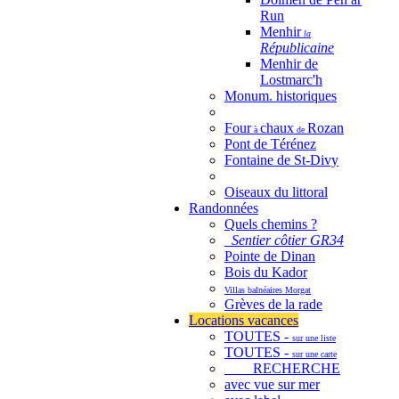
Run
Menhir
la
Républicaine
Menhir de
Lostmarc'h
Monum. historiques
Four
chaux
Rozan
à
de
Pont de Térénez
Fontaine de St-Divy
Oiseaux du littoral
Randonnées
Quels chemins ?
Sentier côtier GR34
Pointe de Dinan
Bois du Kador
Villas balnéaires Morgat
Grèves de la rade
Locations vacances
TOUTES -
sur une liste
TOUTES -
sur une carte
RECHERCHE
avec vue sur mer