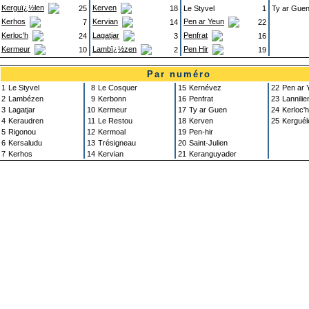
Kerguï¿½len
Kerven
25
18
Le Styvel
1
Ty ar Gue
Kerhos
Kervian
Pen ar Yeun
7
14
22
Kerloc'h
Lagatjar
Penfrat
24
3
16
Kermeur
Lambï¿½zen
Pen Hir
10
2
19
Par numéro
1
Le Styvel
8
Le Cosquer
15
Kernévez
22
Pen ar 
2
Lambézen
9
Kerbonn
16
Penfrat
23
Lannilie
3
Lagatjar
10
Kermeur
17
Ty ar Guen
24
Kerloc'h
4
Keraudren
11
Le Restou
18
Kerven
25
Kerguél
5
Rigonou
12
Kermoal
19
Pen-hir
6
Kersaludu
13
Trésigneau
20
Saint-Julien
7
Kerhos
14
Kervian
21
Keranguyader