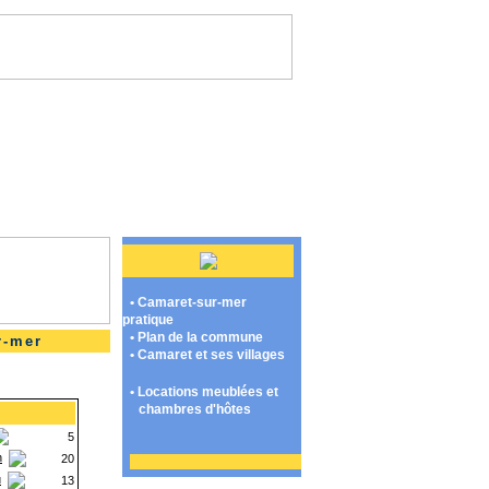
• Camaret-sur-mer
pratique
• Plan de la commune
r-mer
• Camaret et ses villages
• Locations meublées et
chambres d'hôtes
5
n
20
u
13