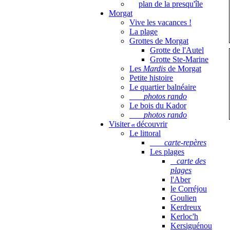
plan de la presqu'île
Morgat
Vive les vacances !
La plage
Grottes de Morgat
Grotte de l'Autel
Grotte Ste-Marine
Les
Mardis
de Morgat
Petite histoire
Le quartier balnéaire
photos rando
Le bois du Kador
photos rando
Visiter
découvrir
et
Le littoral
carte-repères
Les plages
carte des
plages
l'Aber
le Corréjou
Goulien
Kerdreux
Kerloc'h
Kersiguénou