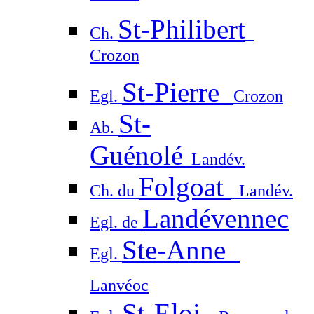
St-Philibert
Ch.
Crozon
St-Pierre
Egl.
Crozon
St-
Ab.
Guénolé
Landév.
Folgoat
Ch. du
Landév.
Landévennec
Egl. de
Ste-Anne
Egl.
Lanvéoc
St-Eloi