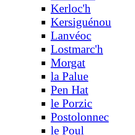
Kerloc'h
Kersiguénou
Lanvéoc
Lostmarc'h
Morgat
la Palue
Pen Hat
le Porzic
Postolonnec
le Poul