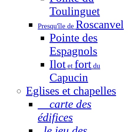
Toulinguet
Roscanvel
Presqu'île de
Pointe des
Espagnols
Ilot
fort
et
du
Capucin
Eglises et chapelles
carte des
édifices
le jeu des