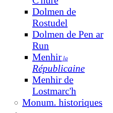
C'huré
Dolmen de
Rostudel
Dolmen de Pen ar
Run
Menhir
la
Républicaine
Menhir de
Lostmarc'h
Monum. historiques