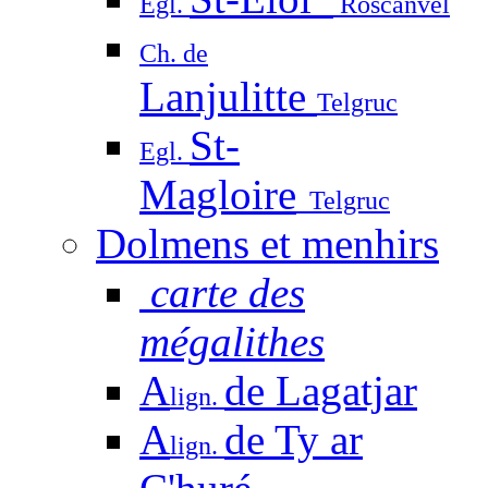
Egl.
Roscanvel
Ch. de
Lanjulitte
Telgruc
St-
Egl.
Magloire
Telgruc
Dolmens et menhirs
carte des
mégalithes
A
de Lagatjar
lign.
A
de Ty ar
lign.