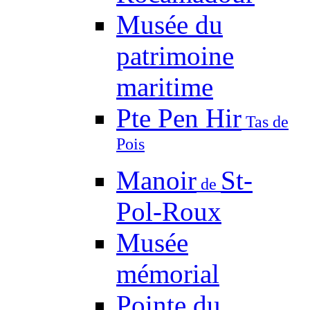
Musée du
patrimoine
maritime
Pte Pen Hir
Tas de
Pois
Manoir
St-
de
Pol-Roux
Musée
mémorial
Pointe du