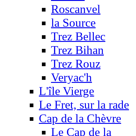
Roscanvel
la Source
Trez Bellec
Trez Bihan
Trez Rouz
Veryac'h
L'île Vierge
Le Fret, sur la rade
Cap de la Chèvre
Le Cap de la