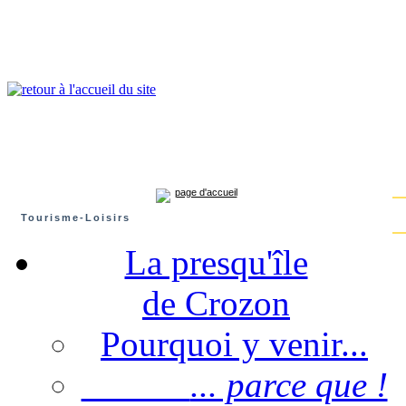
Presqu'île de Crozon : tourisme et infos pratiques
Crozon
Camaret-sur-mer
Roscanvel
Argol
Lanvéoc
Landévennec
page d'accueil
Tourisme-Loisirs
La presqu'île
de Crozon
Pourquoi y venir...
... parce que !