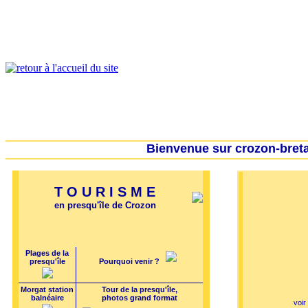
Presqu'île de Crozon : tourisme et infos pratiques
Crozon
Camaret-sur-mer
Roscanvel
Argol
Lanvéoc
Landévennec
Bienvenue sur crozon-bret
TOURISME
en presqu'île de Crozon
Plages de la
presqu'île
Pourquoi venir ?
Morgat station
Tour de la presqu'île,
balnéaire
photos grand format
voir