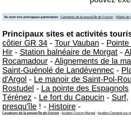
Ils sont nos principaux partenaires
:
Campings de la presqu'île de Crozon
-
Hôtels de 
Principaux sites et activités tour
côtier GR 34
-
Tour Vauban
-
Pointe
Hir
-
Station balnéaire de Morgat
-
A
Rocamadour
-
Alignements de la ma
Saint-Guénolé de Landévennec
-
Pl
d'Argol
-
Le manoir de Saint-Pol-Ro
Rostudel
-
La pointe des Espagnols
Térénez
-
Le fort du Capucin
-
Surf
,
presqu'île
! -
Histoire
-
Locations de la presqu'île de Crozon
:
location Crozon-Morgat
-
location Camaret-sur 