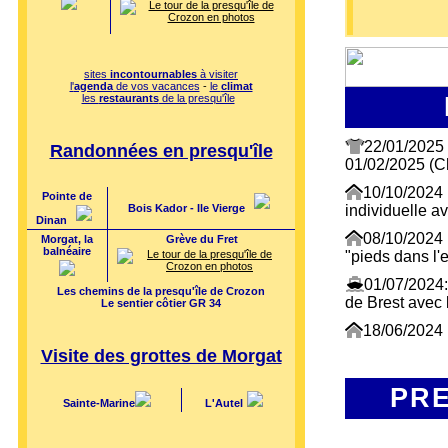
sites
incontournables
à visiter
l'
agenda
de vos vacances
-
le
climat
les
restaurants
de la presqu'île
22/01/2025 :
Randonnées en presqu'île
01/02/2025 (
10/10/2024 :
Pointe de
Bois Kador - Ile Vierge
individuelle a
Dinan
08/10/2024 :
Morgat, la
Grève du Fret
balnéaire
"pieds dans l'
01/07/2024:
Les chemins de la presqu'île de Crozon
de Brest avec 
Le sentier côtier GR 34
18/06/2024 
désistement
-
Visite des grottes de Morgat
à 800 m plage 
au 13/07 et du
PRE
Sainte-Marine
L'Autel
06/09/2023:
est disponible