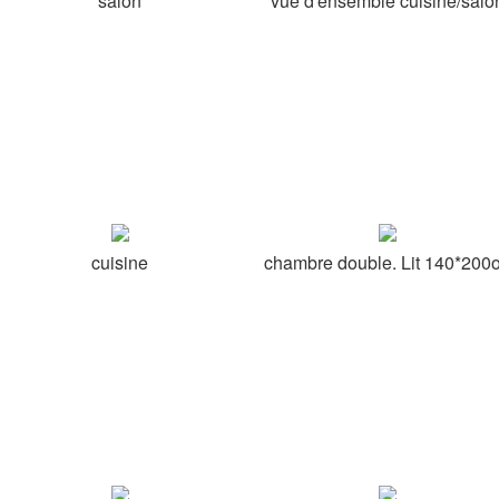
salon
vue d'ensemble cuisine/salo
cuisine
chambre double. Lit 140*200o