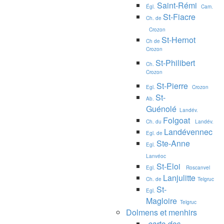
Saint-Rémi
Égl.
Cam.
St-Fiacre
Ch. de
Crozon
St-Hernot
Ch de
Crozon
St-Philibert
Ch.
Crozon
St-Pierre
Egl.
Crozon
St-
Ab.
Guénolé
Landév.
Folgoat
Ch. du
Landév.
Landévennec
Egl. de
Ste-Anne
Egl.
Lanvéoc
St-Eloi
Egl.
Roscanvel
Lanjulitte
Ch. de
Telgruc
St-
Egl.
Magloire
Telgruc
Dolmens et menhirs
carte des