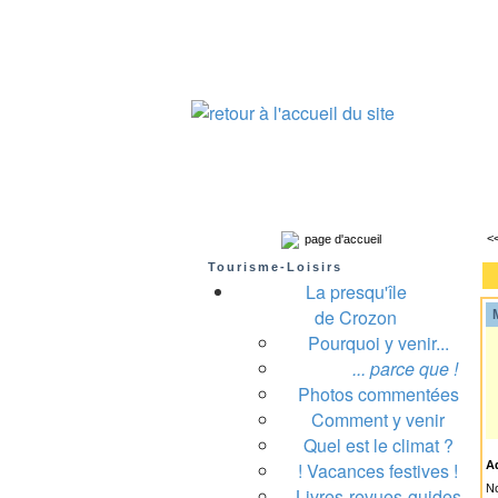
Presqu'île de Crozon : tourisme et infos pratiques
Crozon
Camaret-sur-mer
Roscanvel
Argo
<
page d'accueil
Tourisme-Loisirs
La presqu'île
de Crozon
M
Pourquoi y venir...
A
... parce que !
Photos commentées
Comment y venir
Quel est le climat ?
! Vacances festives !
A
No
Livres-revues-guides