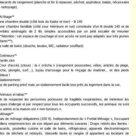
placards de rangement (planche et fer à repasser, séchoir, aspirateur, balais, nécessaire
 nettoyage).
 A l’étage**
une chambre double (côté bois du Kador et mer) – lit 140
une chambre familiale (côté cour intérieure et rue) constituée d’un lit double 140 et de
ombles aménagés de 2 lits simples accessibles par un petit escalier de meunier
**Attention : cet espace de couchage et son accès ne sont pas adaptés aux très jeunes
fants***).
la salle de bains (douche, lavabo, WC, radiateur soufflant)
Extérieurs**
Jardin clos
Cour d’accès (close) : la « crèche » (rangement poussettes, vélos, articles de plage,
che, plongée, surf…), tuyau d’arrosage pour le rinçage du matériel… et des pieds
bleux !
Stationnement :
s de parking privé mais un stationnement facile tout près du logement dans la rue.
Animaux et tabac**
in de respecter les personnes porteuses de fragilités respiratoires, de minimiser les
sques d’allergie et par respect pour tous les occupants successifs, les animaux ne sont
s admis et la maison est « non-fumeurs ».
Ménage**
ais de ménage obligatoires (100 €). Indépendamment du « Forfait Ménage », l’occupant
illera notamment lors de son départ aux éléments suivants : Draps retirés des literies -
acards, poubelles cuisine et salle de bains, réfrigérateur, appareils électroménagers
des de déchets et nettoyés. Vaisselle lavée et rangée (il appartient au locataire de