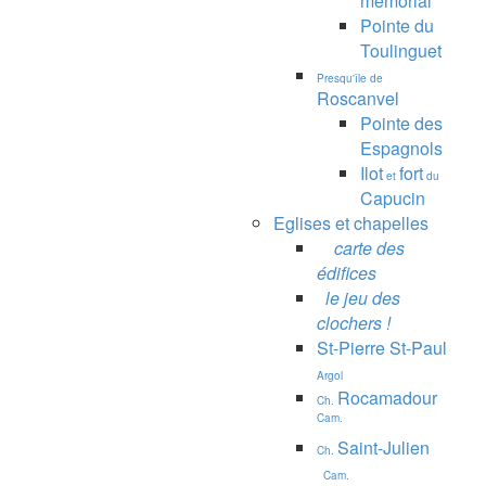
mémorial
Pointe du
Toulinguet
Presqu'île de
Roscanvel
Pointe des
Espagnols
Ilot
fort
et
du
Capucin
Eglises et chapelles
carte des
édifices
le jeu des
clochers !
St-Pierre St-Paul
Argol
Rocamadour
Ch.
Cam.
Saint-Julien
Ch.
Cam.