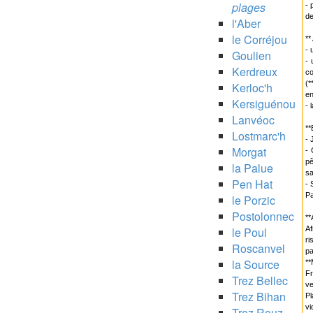
plages
- 
de
l'Aber
le Corréjou
**
- 
Goulien
- 
Kerdreux
c
(*
Kerloc'h
en
Kersiguénou
- 
Lanvéoc
**
Lostmarc'h
- 
Morgat
- 
pê
la Palue
sa
Pen Hat
- 
Pa
le Porzic
Postolonnec
**
le Poul
Af
ri
Roscanvel
pa
la Source
**
Fr
Trez Bellec
ve
Trez Bihan
Pl
vi
Trez Rouz