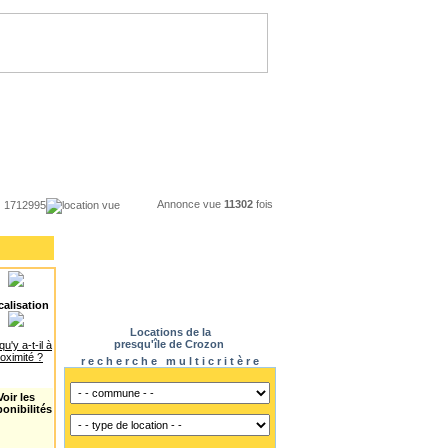
Annonce vue
11302
fois
1712995
location vue
alisation
Locations de la
presqu'île de Crozon
qu'y a-t-il à
oximité ?
r e c h e r c h e m u l t i c r i t è r e
Voir les
ponibilités