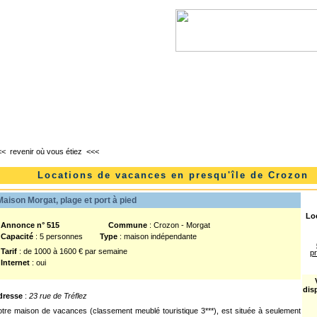
l
Lanvéoc
Landévennec
Telgruc-sur-mer
<<
revenir où vous étiez
<<<
Locations de vacances en presqu'île de Crozon
aison Morgat, plage et port à pied
Loc
nnonce n° 515
Commune
: Crozon - Morgat
Capacité
: 5 personnes
Type
: maison indépendante
Tarif
: de 1000 à 1600 € par semaine
pr
Internet
: oui
dis
dresse
:
23 rue de Tréflez
tre maison de vacances (classement meublé touristique 3***), est située à seulement