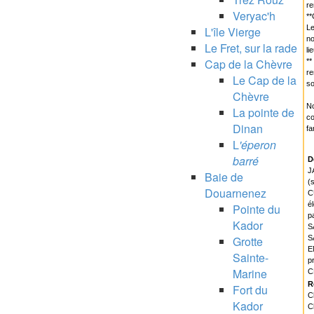
re
Veryac'h
**
Le
L'île Vierge
no
Le Fret, sur la rade
li
Cap de la Chèvre
**
r
Le Cap de la
so
Chèvre
No
La pointe de
co
Dinan
fa
L
'éperon
barré
D
J
Baie de
(
Douarnenez
C
é
Pointe du
p
Kador
S
Grotte
S
E
Sainte-
p
Marine
C
R
Fort du
C
Kador
C