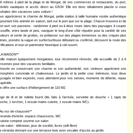
0 mètres à pied de la plage et de Morgat, de ses commerces et restaurants, du port,
tivités nautiques et accès direct au GR34. Elle est donc idéalement placée si vous
uhaitez des vacances sans voiture !
us apprécierez le charme de Morgat, petite station à taille humaine restée authentique
 pourtant très animée en saison, tant sur le port que sur la plage. Chacun trouvera ici de
oi ravir ses passions : randonner à pied ou à deux roues dans des paysages à couper
 souffle, entre lande et pins, naviguer le long d'une côte réputée pour la variété de ses
uleurs et sertie de grottes, se prélasser sur des plages immenses ou des criques plus
times, prendre la vague en surfer/surfeuse débutant ou confirmé, découvrir la route des
rtifications et tout un patrimoine historique à ciel ouvert.
*LA MAISON**
eille maison typiquement morgatoise, tout récemment rénovée, elle accueille de 2 à 6
rsonnes pour des vacances familiales.
novée en conservant son charme et son authenticité, nos visiteurs apprécient son
mosphère conviviale et chaleureuse. Le jardin et la petite cour intérieure, tous deux
ysagés et bien exposés, vous attendent pour vos siestes, moments de détente, repas
 apéritifs.
le offre une surface d’hébergement de 110 M2.
nge de lit et de toilette fourni (lits faits à l’arrivée, serviette de douche + 1 tapis de
uche, 1 torchon, 1 essuie-mains cuisine, 1 essuie-mains WC).
 Au rez-de-chaussée**
veranda d'entrée: espace chaussures, WC
cuisine comptoir ouverte sur salon
coin salon : télévision, jeux de société, livres (wifi fibre)
la véranda donnant sur une terrasse bois avec escalier d’accès au jardin.