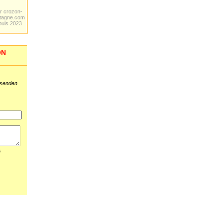
r crozon-
tagne.com
puis 2023
ON
 senden
s