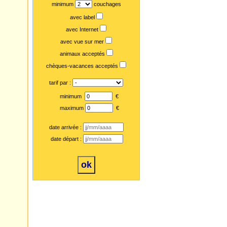
minimum
couchages
avec label
avec Internet
avec vue sur mer
animaux acceptés
chèques-vacances acceptés
tarif par :
minimum
€
maximum
€
date arrivée :
date départ :