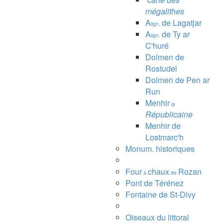
mégalithes
A
de Lagatjar
lign.
A
de Ty ar
lign.
C'huré
Dolmen de
Rostudel
Dolmen de Pen ar
Run
Menhir
la
Républicaine
Menhir de
Lostmarc'h
Monum. historiques
Four
chaux
Rozan
à
de
Pont de Térénez
Fontaine de St-Divy
Oiseaux du littoral