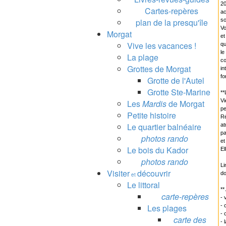
20
Cartes-repères
ac
plan de la presqu'île
so
Vo
Morgat
et
Vive les vacances !
qu
le
La plage
co
Grottes de Morgat
in
fo
Grotte de l'Autel
Grotte Ste-Marine
*
Vi
Les
Mardis
de Morgat
pe
Petite histoire
Ré
Le quartier balnéaire
at
pa
photos rando
et
Le bois du Kador
El
photos rando
Li
Visiter
découvrir
do
et
Le littoral
**
carte-repères
- 
Les plages
- 
- 
carte des
- 