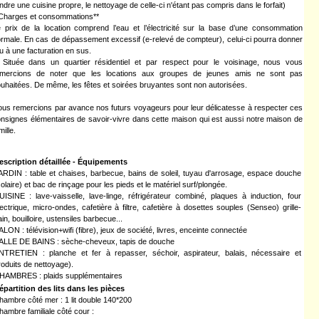
ndre une cuisine propre, le nettoyage de celle-ci n'étant pas compris dans le forfait)
Charges et consommations**
 prix de la location comprend l’eau et l’électricité sur la base d’une consommation
rmale. En cas de dépassement excessif (e-relevé de compteur), celui-ci pourra donner
eu à une facturation en sus.
 Située dans un quartier résidentiel et par respect pour le voisinage, nous vous
emercions de noter que les locations aux groupes de jeunes amis ne sont pas
uhaitées. De même, les fêtes et soirées bruyantes sont non autorisées.
us remercions par avance nos futurs voyageurs pour leur délicatesse à respecter ces
nsignes élémentaires de savoir-vivre dans cette maison qui est aussi notre maison de
mille.
escription détaillée - Équipements
ARDIN : table et chaises, barbecue, bains de soleil, tuyau d'arrosage, espace douche
solaire) et bac de rinçage pour les pieds et le matériel surf/plongée.
UISINE : lave-vaisselle, lave-linge, réfrigérateur combiné, plaques à induction, four
lectrique, micro-ondes, cafetière à filtre, cafetière à dosettes souples (Senseo) grille-
ain, bouilloire, ustensiles barbecue...
ALON : télévision+wifi (fibre), jeux de société, livres, enceinte connectée
ALLE DE BAINS : sèche-cheveux, tapis de douche
NTRETIEN : planche et fer à repasser, séchoir, aspirateur, balais, nécessaire et
roduits de nettoyage).
HAMBRES : plaids supplémentaires
épartition des lits dans les pièces
hambre côté mer : 1 lit double 140*200
hambre familiale côté cour :