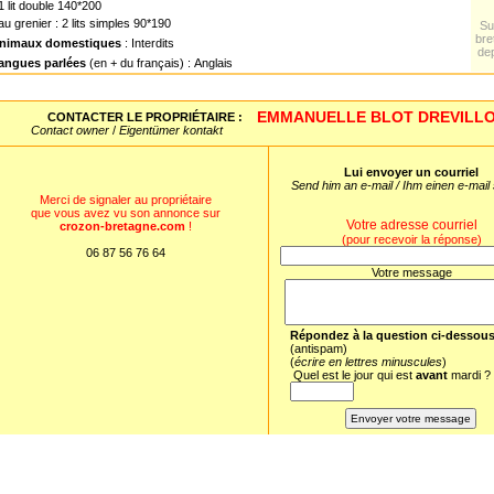
 1 lit double 140*200
 au grenier : 2 lits simples 90*190
Su
bre
nimaux domestiques
: Interdits
de
angues parlées
(en + du français) : Anglais
EMMANUELLE BLOT DREVILL
CONTACTER LE PROPRIÉTAIRE :
Contact owner
/
Eigentümer kontakt
Lui envoyer un courriel
Send him an e-mail / Ihm einen e-mail
Merci de signaler au propriétaire
que vous avez vu son annonce sur
Votre adresse courriel
crozon-bretagne.com
!
(pour recevoir la réponse)
06 87 56 76 64
Votre message
Répondez à la question ci-dessou
(antispam)
(
écrire en lettres minuscules
)
Quel est le jour qui est
avant
mardi ?