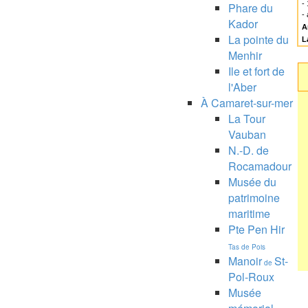
-
Phare du
-
Kador
A
La pointe du
L
Menhir
Ile et fort de
l'Aber
À Camaret-sur-mer
La Tour
Vauban
N.-D. de
Rocamadour
Musée du
patrimoine
maritime
Pte Pen Hir
Tas de Pois
Manoir
St-
de
Pol-Roux
Musée