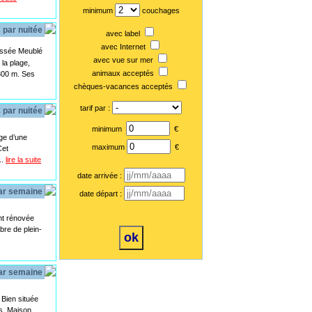
minimum
couchages
 par nuitée
avec label
avec Internet
assée Meublé
avec vue sur mer
la plage,
animaux acceptés
 300 m. Ses
chèques-vacances acceptés
tarif par :
 par nuitée
minimum
€
ge d’une
maximum
€
Cet
..
lire la suite
date arrivée :
par semaine
date départ :
t rénovée
bre de plein-
par semaine
 Bien située
rs. Maison