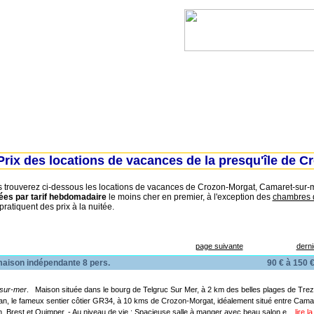
Lanvéoc
Landévennec
Telgruc-sur-mer
Prix des locations de vacances de la presqu'île de C
trouverez ci-dessous les locations de vacances de Crozon-Morgat, Camaret-sur-me
ées par tarif hebdomadaire
le moins cher en premier, à l'exception des
chambres 
 pratiquent des prix à la nuitée.
page suivante
dern
ison indépendante 8 pers.
90 € à 150 €
-sur-mer
. Maison située dans le bourg de Telgruc Sur Mer, à 2 km des belles plages de Trez 
an, le fameux sentier côtier GR34, à 10 kms de Crozon-Morgat, idéalement situé entre Camar
, Brest et Quimper. - Au niveau de vie : Spacieuse salle à manger avec beau salon e...
lire l