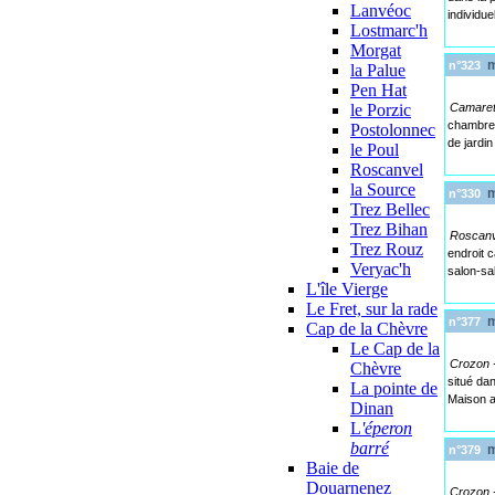
Lanvéoc
individue
Lostmarc'h
Morgat
ma
n°323
la Palue
Pen Hat
le Porzic
Camaret
chambre 
Postolonnec
de jardin
le Poul
Roscanvel
la Source
ma
n°330
Trez Bellec
Trez Bihan
Roscanv
Trez Rouz
endroit 
Veryac'h
salon-sa
L'île Vierge
Le Fret, sur la rade
ma
n°377
Cap de la Chèvre
Le Cap de la
Crozon 
Chèvre
situé da
La pointe de
Maison a
Dinan
L
'éperon
barré
ma
n°379
Baie de
Douarnenez
Crozon 