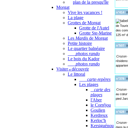
plan de la presqu'île
Morgat
Vive les vacances !
ma
n°414
La plage
Grottes de Morgat
de Touri
Grotte de l'Autel
des comm
Grotte Ste-Marine
125 m² de
Les
Mardis
de Morgat
Petite histoire
ap
n°507
Le quartier balnéaire
photos rando
Crozon 
Le bois du Kador
résidenc
photos rando
appartem
Visiter
découvrir
et
Le littoral
ma
carte-repères
n°378
Les plages
carte des
Crozon 
plages
au cœur 
pied Jar
l'Aber
le Corréjou
Goulien
ma
n°428
Kerdreux
Kerloc'h
Crozon 
Kersiguénou
dans la 