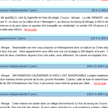
ison indépendante 7 pers.
95 € à 190 €
Crozon - Morgat
. ­La villa "ARMOR", cl
sme 2*, se situe sur la colline de la « Montagne », au­-dessus du bourg de Morgat, à 400 m de 
erces et du port, dans un quartier très tranquille car résidentiel. Le sentier GR 34 passe à
 plain­-pied offrent...
lire la suite
partement 3 pers.
110 € à 160 €
- Morgat
. l’imprenable vue mer vous propose un hébergement avec un balcon au 3 ème éta
e face à la mer . Votre appartement vous offre une vue sur la plage à 180 degrés et le port . 
ent de deux chambres dispose d’un coin salon, avec télévision .Sa cuisine est équipée d’un.
ison indépendante 2 pers.
200 € à 350 € 
- Morgat
. INFORMATION CALENDRIER SI GRIS C EST INDISPONIBLE Longère totalemen
d'un hameau breton proche de la mer, proche Rostellec. Cuisine, salle de bain et salon/cham
din de 250 m²totalement clos Pour 2 personnes maxi Internet gratuit par câble ....
lire la suite
ison indépendante 5 pers.
230 € à 480 € 
- Morgat
. Cette maison est située dans un village (Kervéneuré) à 3 km du bourg de Crozon.
presqu'île. Pas trop loin des plages. Si vous aimez marcher il y a de nombreux sentiers côtie