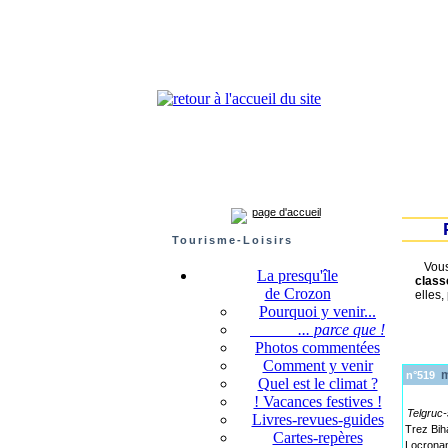
Presqu'île de Crozon : tourisme et infos pratiques
Crozon
Camaret-sur-mer
Roscanvel
Argol
page d'accueil
Tourisme-Loisirs
Vous 
La presqu'île
class
de Crozon
elles,
Pourquoi y venir...
... parce que !
Photos commentées
Comment y venir
ma
n°519
Quel est le climat ?
! Vacances festives !
Telgruc
Livres-revues-guides
Trez Bih
Cartes-repères
Locronan