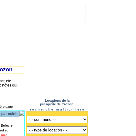
rozon
r, etc.
d'hôtes
qui,
Locations de la
presqu'île de Crozon
ière page
r e c h e r c h e m u l t i c r i t è r e
 par nuitée
Bellec et
et et
a suite