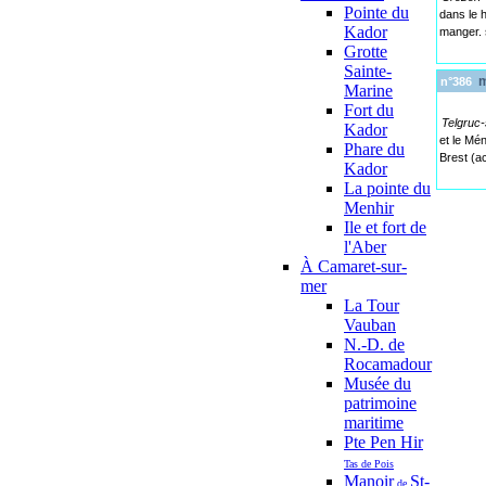
Pointe du
dans le h
Kador
manger. 
Grotte
Sainte-
ma
n°386
Marine
Fort du
Telgruc
Kador
et le Mé
Phare du
Brest (a
Kador
La pointe du
Menhir
Ile et fort de
l'Aber
À Camaret-sur-
mer
La Tour
Vauban
N.-D. de
Rocamadour
Musée du
patrimoine
maritime
Pte Pen Hir
Tas de Pois
Manoir
St-
de