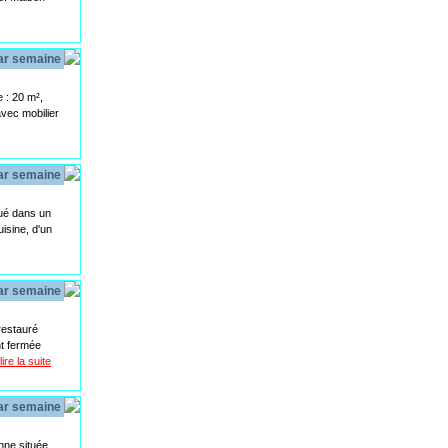
par semaine
 : 20 m²,
avec mobilier
par semaine
tué dans un
isine, d'un
par semaine
estauré
nt fermée
lire la suite
par semaine
ne située