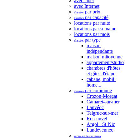
avec label
avec Internet
par prix
classées
par capacité
classées
locations par nuité
locations par semaine
locations par mois
par type
classées
maison
indépendante
maison mitoyenne
appartement/studio
chambres d'hôtes
et gîtes d'étape
cabane, mobil-
home...
par commune
classées
Crozon-Morgat
Camaret-sur-mer
Lanvéoc
Telgruc-sur-mer
Roscanvel
Argol - St-Nic
Landévennec
acceptant les animaux