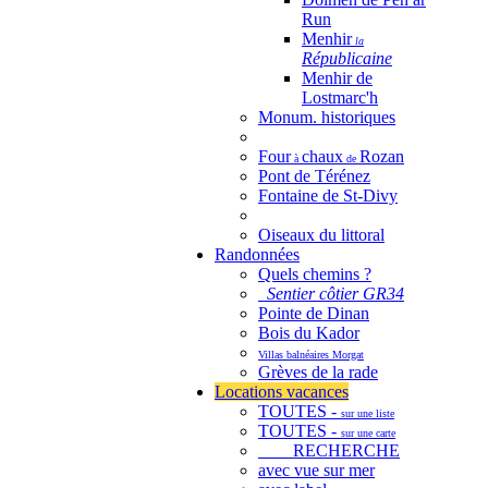
Run
Menhir
la
Républicaine
Menhir de
Lostmarc'h
Monum. historiques
Four
chaux
Rozan
à
de
Pont de Térénez
Fontaine de St-Divy
Oiseaux du littoral
Randonnées
Quels chemins ?
Sentier côtier GR34
Pointe de Dinan
Bois du Kador
Villas balnéaires Morgat
Grèves de la rade
Locations vacances
TOUTES -
sur une liste
TOUTES -
sur une carte
RECHERCHE
avec vue sur mer