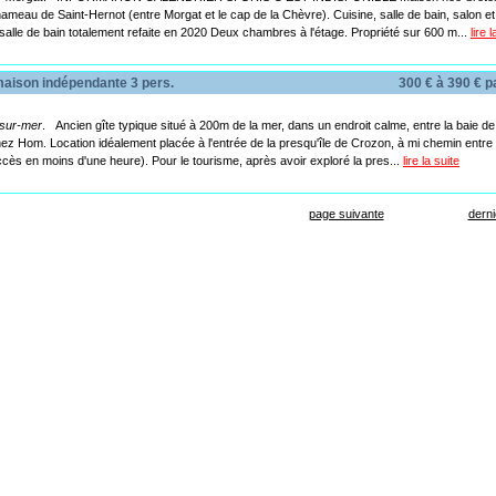
ameau de Saint-Hernot (entre Morgat et le cap de la Chèvre). Cuisine, salle de bain, salon et 
salle de bain totalement refaite en 2020 Deux chambres à l'étage. Propriété sur 600 m...
lire 
ison indépendante 3 pers.
300 € à 390 € 
-sur-mer
. Ancien gîte typique situé à 200m de la mer, dans un endroit calme, entre la baie 
nez Hom. Location idéalement placée à l'entrée de la presqu'île de Crozon, à mi chemin entre
ccès en moins d'une heure). Pour le tourisme, après avoir exploré la pres...
lire la suite
page suivante
dern