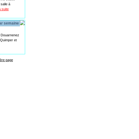
salle à
la suite
par semaine
de Douarnenez
 Quimper et
ière page