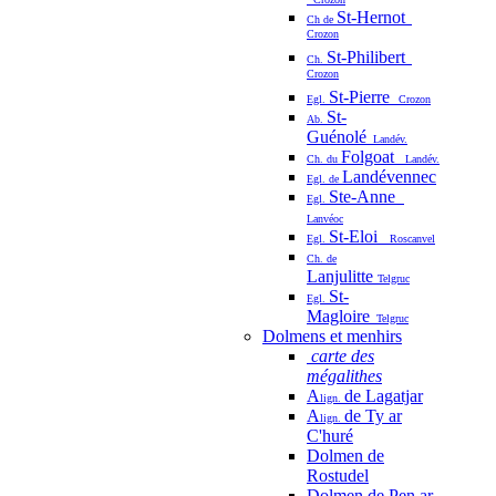
St-Hernot
Ch de
Crozon
St-Philibert
Ch.
Crozon
St-Pierre
Egl.
Crozon
St-
Ab.
Guénolé
Landév.
Folgoat
Ch. du
Landév.
Landévennec
Egl. de
Ste-Anne
Egl.
Lanvéoc
St-Eloi
Egl.
Roscanvel
Ch. de
Lanjulitte
Telgruc
St-
Egl.
Magloire
Telgruc
Dolmens et menhirs
carte des
mégalithes
A
de Lagatjar
lign.
A
de Ty ar
lign.
C'huré
Dolmen de
Rostudel
Dolmen de Pen ar