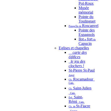
Pol-Roux
Musée
mémorial
Pointe du
Toulinguet
Roscanvel
Presqu'île de
Pointe des
Espagnols
Ilot
fort
et
du
Capucin
Eglises et chapelles
carte des
édifices
le jeu des
clochers !
St-Pierre St-Paul
Argol
Rocamadour
Ch.
Cam.
Saint-Julien
Ch.
Cam.
Saint-
Égl.
Rémi
Cam.
St-Fiacre
Ch. de
Crozon