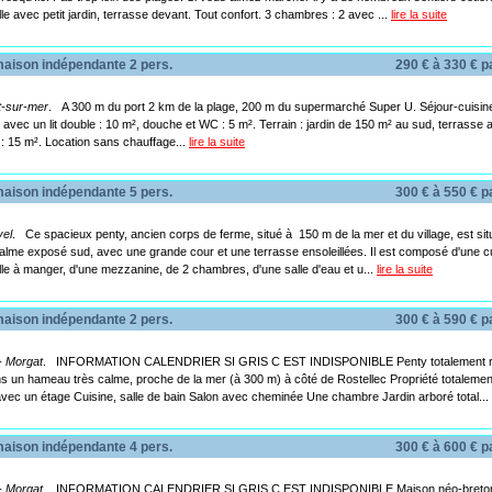
lle avec petit jardin, terrasse devant. Tout confort. 3 chambres : 2 avec ...
lire la suite
ison indépendante 2 pers.
290 € à 330 € 
-sur-mer
. A 300 m du port 2 km de la plage, 200 m du supermarché Super U. Séjour-cuisine
avec un lit double : 10 m², douche et WC : 5 m². Terrain : jardin de 150 m² au sud, terrasse 
 : 15 m². Location sans chauffage...
lire la suite
ison indépendante 5 pers.
300 € à 550 € 
el
. Ce spacieux penty, ancien corps de ferme, situé à 150 m de la mer et du village, est si
calme exposé sud, avec une grande cour et une terrasse ensoleillées. Il est composé d'une cu
lle à manger, d'une mezzanine, de 2 chambres, d'une salle d'eau et u...
lire la suite
ison indépendante 2 pers.
300 € à 590 € 
- Morgat
. INFORMATION CALENDRIER SI GRIS C EST INDISPONIBLE Penty totalement r
ns un hameau très calme, proche de la mer (à 300 m) à côté de Rostellec Propriété totaleme
vec un étage Cuisine, salle de bain Salon avec cheminée Une chambre Jardin arboré total...
ison indépendante 4 pers.
300 € à 600 € 
- Morgat
. INFORMATION CALENDRIER SI GRIS C EST INDISPONIBLE Maison néo-breton