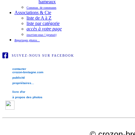
hameaux
Commun. de communes
Associations & Cie
liste de A à Z
liste par catégorie
accès à votre page
inscrivez-vous ! (gratuit)
Reportages photos...
SUIVEZ-NOUS SUR FACEBOOK
contacter
crozon-bretagne.com
publicité
propriétaires...
livre d'or
à propos des photos
©
crozon-br