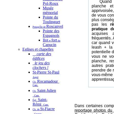
Quand vou
Pol-Roux
planche e
Musée
apprivoisée
mémorial
de vous con
Pointe du
plus conséq
Toulinguet
pas les
r
Roscanvel
Presqu'île de
pratique d
Pointe des
acquises a
Espagnols
fréquentés.
Ilot
fort
et
du
car quand v
Capucin
leash + la
Eglises et chapelles
potentielle 
carte des
vous ne vo
édifices
planche, re
le jeu des
autres prat
clochers !
prendre de 
St-Pierre St-Paul
vous-même
Argol
apprentissag
Rocamadour
Ch.
Cam.
Saint-Julien
Ch.
Cam.
Saint-
Égl.
Rémi
Cam.
Dans certaines compé
St-Fiacre
Ch. de
reportage photos du 
Crozon