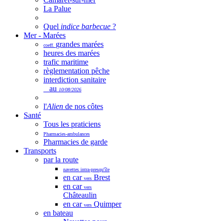
La Palue
Quel
indice barbecue
?
Mer - Marées
grandes marées
coeff.
heures des marées
trafic maritime
règlementation pêche
interdiction sanitaire
au
10/08/2026
l'
Alien
de nos côtes
Santé
Tous les praticiens
Pharmacies-ambulances
Pharmacies de garde
Transports
par la route
navettes intra-presqu'île
en car
Brest
vers
en car
vers
Châteaulin
en car
Quimper
vers
en bateau