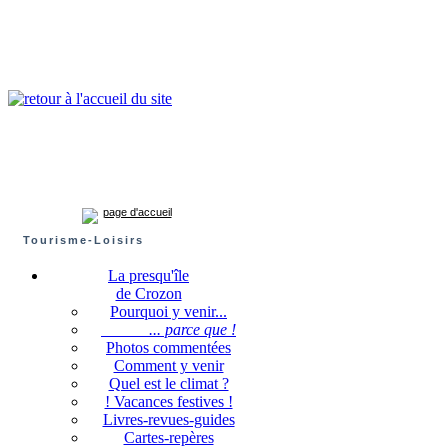
Presqu'île de Crozon : tourisme et infos pratiques
Crozon
Camaret-sur-mer
Roscanvel
Argol
Lanvéoc
Landévennec
page d'accueil
Tourisme-Loisirs
La presqu'île
de Crozon
Pourquoi y venir...
... parce que !
Photos commentées
Comment y venir
Quel est le climat ?
! Vacances festives !
Livres-revues-guides
Cartes-repères