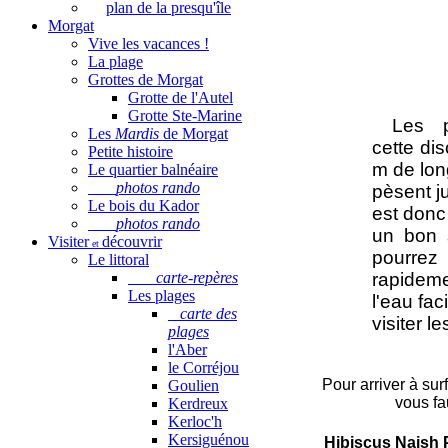
plan de la presqu'île
Morgat
Vive les vacances !
La pratique du Stand
on dit aussi
SUP
) es
La plage
Dans les eaux calmes 
Grottes de Morgat
le monde, mais dans 
Grotte de l'Autel
Grotte Ste-Marine
Les p
Les
Mardis
de Morgat
cette di
Petite histoire
m de long
Le quartier balnéaire
photos rando
pèsent ju
Le bois du Kador
est donc
photos rando
un bon s
Visiter
découvrir
et
pourre
Le littoral
carte-repères
rapideme
Les plages
l'eau fa
carte des
visiter l
plages
l'Aber
le Corréjou
Pour arriver à sur
Goulien
vous fa
Kerdreux
Kerloc'h
Kersiguénou
Hibiscus Naish 