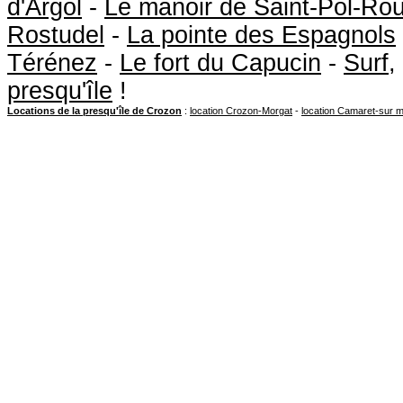
d'Argol
-
Le manoir de Saint-Pol-Ro
Rostudel
-
La pointe des Espagnols
Térénez
-
Le fort du Capucin
-
Surf
,
presqu'île
!
Locations de la presqu'île de Crozon
:
location Crozon-Morgat
-
location Camaret-sur 