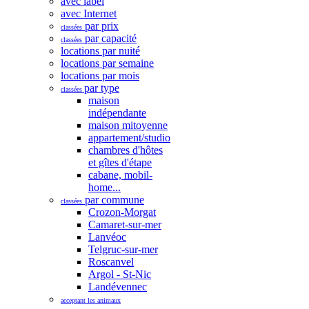
avec label
avec Internet
par prix
classées
par capacité
classées
locations par nuité
locations par semaine
locations par mois
par type
classées
maison
indépendante
maison mitoyenne
appartement/studio
chambres d'hôtes
et gîtes d'étape
cabane, mobil-
home...
par commune
classées
Crozon-Morgat
Camaret-sur-mer
Lanvéoc
Telgruc-sur-mer
Roscanvel
Argol - St-Nic
Landévennec
acceptant les animaux