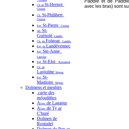
Paddle
et de
Paddl
St-Hernot
Ch de
avec les bras) sont su
Crozon
St-Philibert
Ch.
Crozon
St-Pierre
Egl.
Crozon
St-
Ab.
Guénolé
Landév.
Folgoat
Ch. du
Landév.
Landévennec
Egl. de
Ste-Anne
Egl.
Lanvéoc
St-Eloi
Egl.
Roscanvel
Ch. de
Lanjulitte
Telgruc
St-
Egl.
Magloire
Telgruc
Dolmens et menhirs
carte des
mégalithes
A
de Lagatjar
lign.
A
de Ty ar
lign.
C'huré
Dolmen de
Rostudel
Dolmen de Pen ar