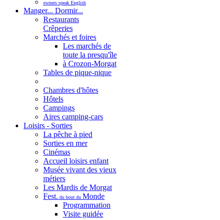
owners speak English
Manger... Dormir...
Restaurants
Crêperies
Marchés et foires
Les marchés de
toute la presqu'île
à Crozon-Morgat
Tables de pique-nique
Chambres d'hôtes
Hôtels
Campings
Aires camping-cars
Loisirs - Sorties
La pêche à pied
Sorties en mer
Cinémas
Accueil loisirs enfant
Musée vivant des vieux
métiers
Les Mardis de Morgat
Fest.
Monde
du bout du
Programmation
Visite guidée