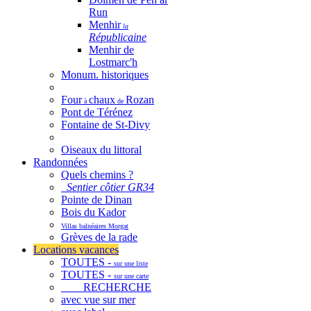
Run
Menhir
la
Républicaine
Menhir de
Lostmarc'h
Monum. historiques
Four
chaux
Rozan
à
de
Pont de Térénez
Fontaine de St-Divy
Oiseaux du littoral
Randonnées
Quels chemins ?
Sentier côtier GR34
Pointe de Dinan
Bois du Kador
Villas balnéaires Morgat
Grèves de la rade
Locations vacances
TOUTES -
sur une liste
TOUTES -
sur une carte
RECHERCHE
avec vue sur mer