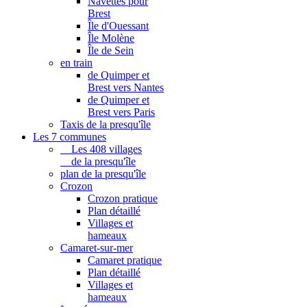
Navettes pour
Brest
Île d'Ouessant
Île Molène
Île de Sein
en train
de Quimper et
Brest vers Nantes
de Quimper et
Brest vers Paris
Taxis de la presqu'île
Les 7 communes
Les 408 villages
de la presqu'île
plan de la presqu'île
Crozon
Crozon pratique
Plan détaillé
Villages et
hameaux
Camaret-sur-mer
Camaret pratique
Plan détaillé
Villages et
hameaux