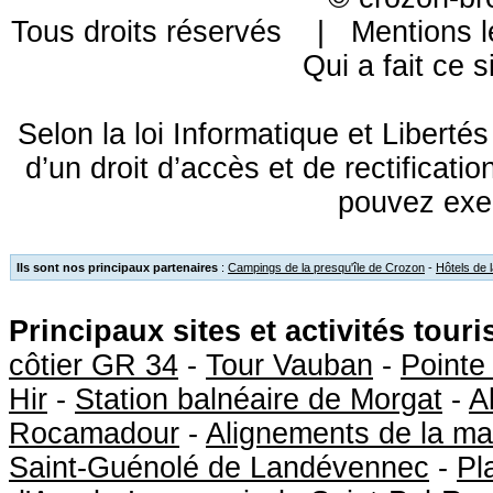
Tous droits réservés |
Mentions l
Qui a fait ce s
Selon la loi Informatique et Libert
d’un droit d’accès et de rectificat
pouvez exe
Ils sont nos principaux partenaires
:
Campings de la presqu'île de Crozon
-
Hôtels de 
Principaux sites et activités tour
côtier GR 34
-
Tour Vauban
-
Pointe
Hir
-
Station balnéaire de Morgat
-
A
Rocamadour
-
Alignements de la ma
Saint-Guénolé de Landévennec
-
Pl