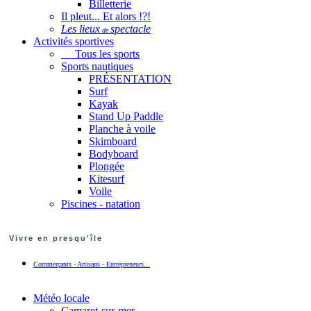
Billetterie
Il pleut... Et alors !?!
Les lieux
spectacle
de
Activités sportives
Tous les sports
Sports nautiques
PRÉSENTATION
Surf
Kayak
Stand Up Paddle
Planche à voile
Skimboard
Bodyboard
Plongée
Kitesurf
Voile
Piscines - natation
Vivre en presqu'île
Commerçants - Artisans - Entrepreneurs...
Météo locale
Camaret-sur-mer