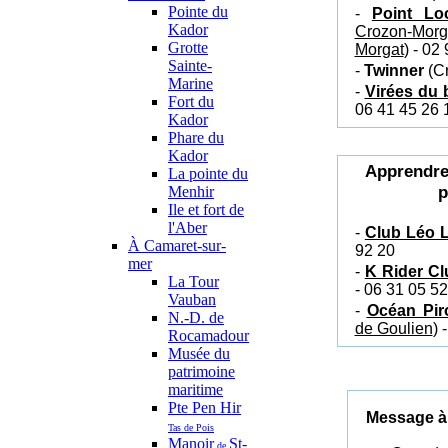
Pointe du
-
Point Lo
Kador
Crozon-Morg
Grotte
Morgat
) - 02
Sainte-
-
Twinner
(Cr
Marine
-
Virées du
Fort du
06 41 45 26 
Kador
Phare du
Kador
Apprendre
La pointe du
p
Menhir
Ile et fort de
l'Aber
-
Club Léo 
À Camaret-sur-
92 20
mer
-
K Rider Cl
La Tour
- 06 31 05 52
Vauban
-
Océan Pir
N.-D. de
de Goulien
) 
Rocamadour
Musée du
patrimoine
maritime
Pte Pen Hir
Message à 
Tas de Pois
Manoir
St-
de