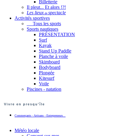
Billetterie
Il pleut... Et alors !?!
Les lieux
spectacle
de
Activités sportives
Tous les sports
Sports nautiques
PRÉSENTATION
Surf
Kayak
Stand Up Paddle
Planche à voile
Skimboard
Bodyboard
Plongée
Kitesurf
Voile
Piscines - natation
Vivre en presqu'île
Commerçants - Artisans - Entrepreneurs...
Météo locale
Camaret-sur-mer