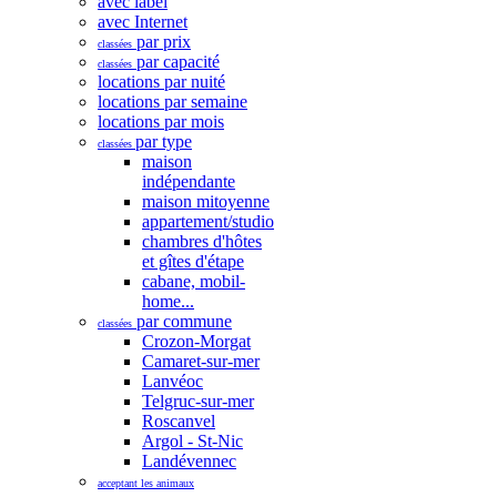
avec label
avec Internet
par prix
classées
par capacité
classées
locations par nuité
locations par semaine
locations par mois
par type
classées
maison
indépendante
maison mitoyenne
appartement/studio
chambres d'hôtes
et gîtes d'étape
cabane, mobil-
home...
par commune
classées
Crozon-Morgat
Camaret-sur-mer
Lanvéoc
Telgruc-sur-mer
Roscanvel
Argol - St-Nic
Landévennec
acceptant les animaux