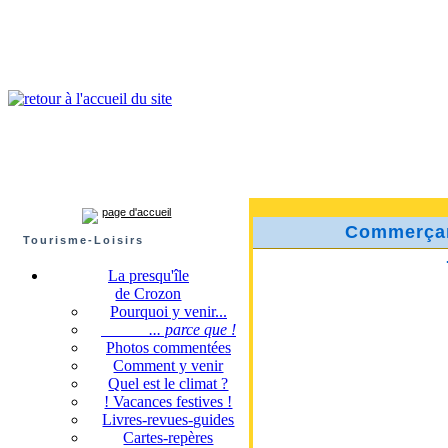
Presqu'île de Crozon : tourisme et infos pratiques
Crozon
Camaret-sur-mer
Roscanvel
Argol
Lanvéoc
Landévennec
page d'accueil
Commerçant
Tourisme-Loisirs
La presqu'île
de Crozon
Pourquoi y venir...
... parce que !
Photos commentées
Comment y venir
Quel est le climat ?
! Vacances festives !
Livres-revues-guides
Cartes-repères