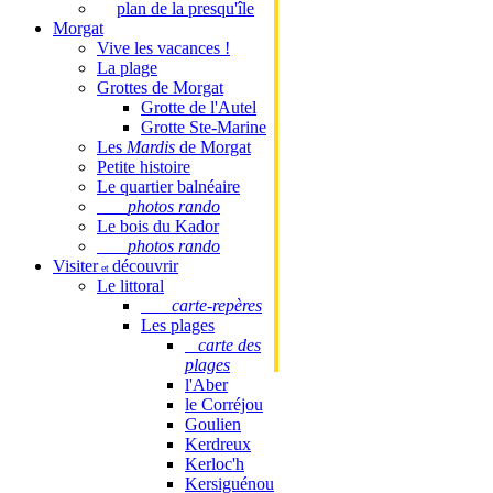
plan de la presqu'île
Morgat
Vive les vacances !
La plage
Grottes de Morgat
Grotte de l'Autel
Grotte Ste-Marine
Les
Mardis
de Morgat
Petite histoire
Le quartier balnéaire
photos rando
Le bois du Kador
photos rando
Visiter
découvrir
et
Le littoral
carte-repères
Les plages
carte des
plages
l'Aber
le Corréjou
Goulien
Kerdreux
Kerloc'h
Kersiguénou