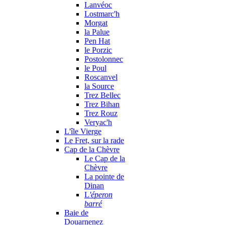
Lanvéoc
Lostmarc'h
Morgat
la Palue
Pen Hat
le Porzic
Postolonnec
le Poul
Roscanvel
la Source
Trez Bellec
Trez Bihan
Trez Rouz
Veryac'h
L'île Vierge
Le Fret, sur la rade
Cap de la Chèvre
Le Cap de la
Chèvre
La pointe de
Dinan
L
'éperon
barré
Baie de
Douarnenez