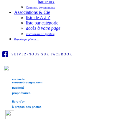
hameaux
Commun. de communes
Associations & Cie
liste de A à Z
liste par catégorie
accès à votre page
inscrivez-vous ! (gratuit)
Reportages photos...
SUIVEZ-NOUS SUR FACEBOOK
contacter
crozon-bretagne.com
publicité
propriétaires...
livre d'or
à propos des photos