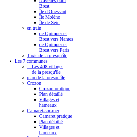
Navettes pour
Brest
Île d'Ouessant
Île Molène
Île de Sein
en train
de Quimper et
Brest vers Nantes
de Quimper et
Brest vers Paris
Taxis de la presqu'île
Les 7 communes
Les 408 villages
de la presqu'île
plan de la presqu'île
Crozon
Crozon pratique
Plan détaillé
Villages et
hameaux
Camaret-sur-mer
Camaret pratique
Plan détaillé
Villages et
hameaux