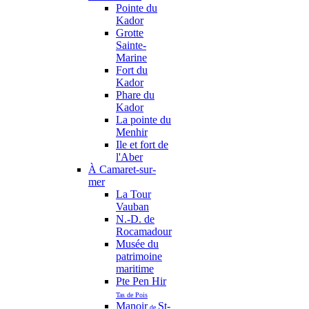
Pointe du
Kador
Grotte
Sainte-
Marine
Fort du
Kador
Phare du
Kador
La pointe du
Menhir
Ile et fort de
l'Aber
À Camaret-sur-
mer
La Tour
Vauban
N.-D. de
Rocamadour
Musée du
patrimoine
maritime
Pte Pen Hir
Tas de Pois
Manoir
St-
de