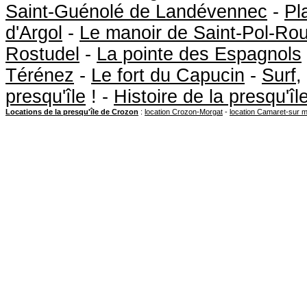
Saint-Guénolé de Landévennec
-
Pl
d'Argol
-
Le manoir de Saint-Pol-Ro
Rostudel
-
La pointe des Espagnols
Térénez
-
Le fort du Capucin
-
Surf
,
presqu'île
! -
Histoire de la presqu'î
Locations de la presqu'île de Crozon
:
location Crozon-Morgat
-
location Camaret-sur 