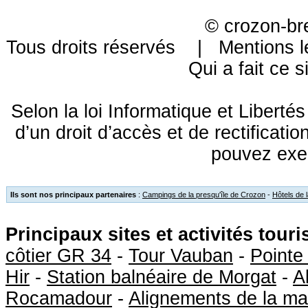
©
crozon-br
Tous droits réservés |
Mentions l
Qui a fait ce s
Selon la loi Informatique et Libert
d’un droit d’accès et de rectificat
pouvez exe
Ils sont nos principaux partenaires
:
Campings de la presqu'île de Crozon
-
Hôtels de 
Principaux sites et activités tour
côtier GR 34
-
Tour Vauban
-
Pointe
Hir
-
Station balnéaire de Morgat
-
A
Rocamadour
-
Alignements de la ma