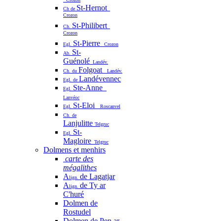
St-Hernot
Ch de
Crozon
St-Philibert
Ch.
Crozon
St-Pierre
Egl.
Crozon
St-
Ab.
Guénolé
Landév.
Folgoat
Ch. du
Landév.
Landévennec
Egl. de
Ste-Anne
Egl.
Lanvéoc
St-Eloi
Egl.
Roscanvel
Ch. de
Lanjulitte
Telgruc
St-
Egl.
Magloire
Telgruc
Dolmens et menhirs
carte des
mégalithes
A
de Lagatjar
lign.
A
de Ty ar
lign.
C'huré
Dolmen de
Rostudel
Dolmen de Pen ar