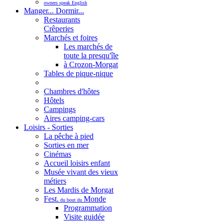
owners speak English
Manger... Dormir...
Restaurants
Crêperies
Marchés et foires
Les marchés de
toute la presqu'île
à Crozon-Morgat
Tables de pique-nique
Chambres d'hôtes
Hôtels
Campings
Aires camping-cars
Loisirs - Sorties
La pêche à pied
Sorties en mer
Cinémas
Accueil loisirs enfant
Musée vivant des vieux
métiers
Les Mardis de Morgat
Fest.
Monde
du bout du
Programmation
Visite guidée