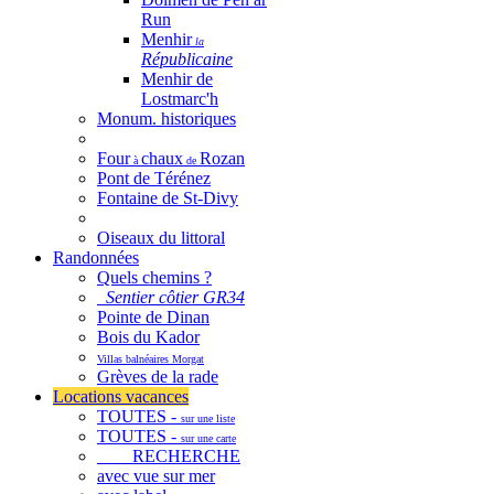
Run
Menhir
la
Républicaine
Menhir de
Lostmarc'h
Monum. historiques
Four
chaux
Rozan
à
de
Pont de Térénez
Fontaine de St-Divy
Oiseaux du littoral
Randonnées
Quels chemins ?
Sentier côtier GR34
Pointe de Dinan
Bois du Kador
Villas balnéaires Morgat
Grèves de la rade
Locations vacances
TOUTES -
sur une liste
TOUTES -
sur une carte
RECHERCHE
avec vue sur mer