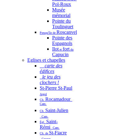
Pol-Roux
Musée
mémorial
Pointe du
Toulinguet
Roscanvel
Presqu'île de
Pointe des
Espagnols
Ilot
fort
et
du
Capucin
Eglises et chapelles
carte des
édifices
le jeu des
clochers !
St-Pierre St-Paul
Argol
Rocamadour
Ch.
Cam.
Saint-Julien
Ch.
Cam.
Saint-
Égl.
Rémi
Cam.
St-Fiacre
Ch. de
Crozon