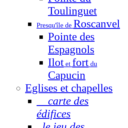
Toulinguet
Roscanvel
Presqu'île de
Pointe des
Espagnols
Ilot
fort
et
du
Capucin
Eglises et chapelles
carte des
édifices
le jeu des