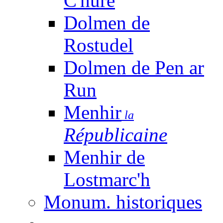
C'huré
Dolmen de
Rostudel
Dolmen de Pen ar
Run
Menhir
la
Républicaine
Menhir de
Lostmarc'h
Monum. historiques