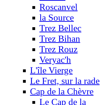
Roscanvel
la Source
Trez Bellec
Trez Bihan
Trez Rouz
Veryac'h
L'île Vierge
Le Fret, sur la rade
Cap de la Chèvre
Le Cap de la