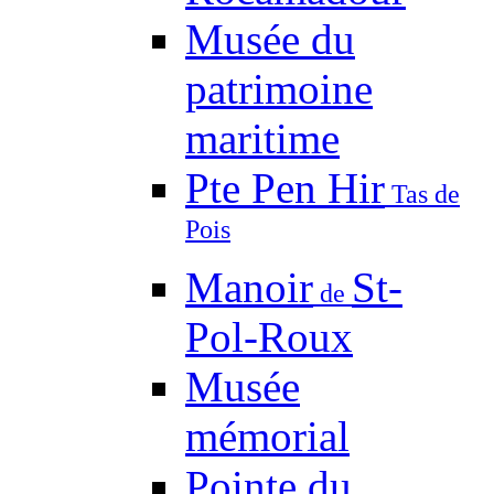
Musée du
patrimoine
maritime
Pte Pen Hir
Tas de
Pois
Manoir
St-
de
Pol-Roux
Musée
mémorial
Pointe du