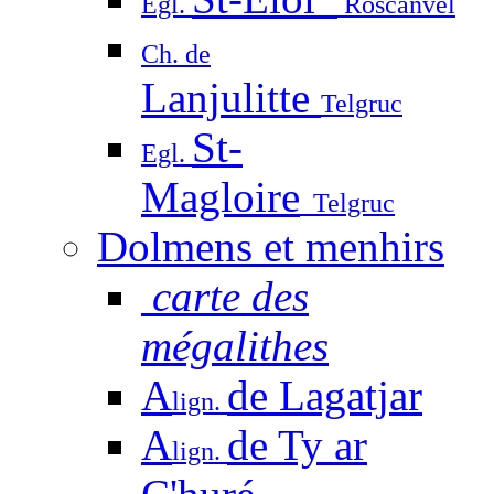
Egl.
Roscanvel
Ch. de
Lanjulitte
Telgruc
St-
Egl.
Magloire
Telgruc
Dolmens et menhirs
carte des
mégalithes
A
de Lagatjar
lign.
A
de Ty ar
lign.