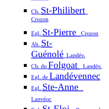
St-Philibert
Ch.
Crozon
St-Pierre
Egl.
Crozon
St-
Ab.
Guénolé
Landév.
Folgoat
Ch. du
Landév.
Landévennec
Egl. de
Ste-Anne
Egl.
Lanvéoc
St-Eloi