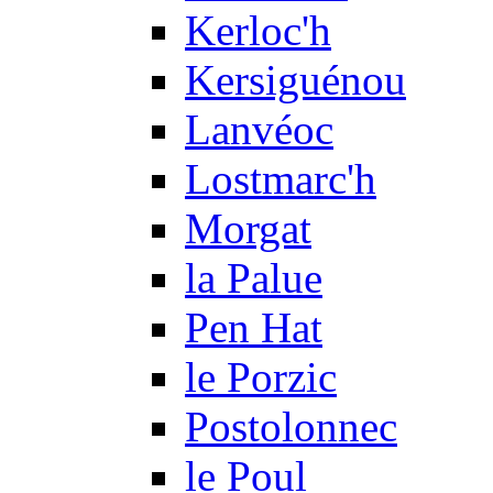
Kerloc'h
Kersiguénou
Lanvéoc
Lostmarc'h
Morgat
la Palue
Pen Hat
le Porzic
Postolonnec
le Poul