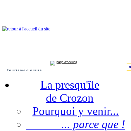
Presqu'île de Crozon : tourisme et infos pratiques
Crozon
Camaret-sur-mer
Roscanvel
Argol
Lanvéoc
Landévennec
page d'accueil
Tourisme-Loisirs
La presqu'île
de Crozon
Pourquoi y venir...
... parce que !