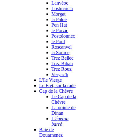
Lanvéoc
Lostmarc'h
Morgat
la Palue
Pen Hat
le Porzic
Postolonnec
le Poul
Roscanvel
la Source
Trez Bellec
Trez Bihan
Trez Rouz
Veryac'h
L'île Vierge
Le Fret, sur la rade
Cap de la Chèvre
Le Cap de la
Chèvre
La pointe de
Dinan
L
'éperon
barré
Baie de
Douarnenez