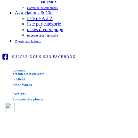
hameaux
Commun. de communes
Associations & Cie
liste de A à Z
liste par catégorie
accès à votre page
inscrivez-vous ! (gratuit)
Reportages photos...
SUIVEZ-NOUS SUR FACEBOOK
contacter
crozon-bretagne.com
publicité
propriétaires...
livre d'or
à propos des photos