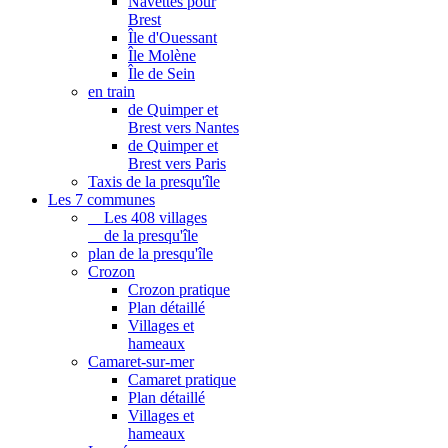
Navettes pour
Brest
Île d'Ouessant
Île Molène
Île de Sein
en train
de Quimper et
Brest vers Nantes
de Quimper et
Brest vers Paris
Taxis de la presqu'île
Les 7 communes
Les 408 villages
de la presqu'île
plan de la presqu'île
Crozon
Crozon pratique
Plan détaillé
Villages et
hameaux
Camaret-sur-mer
Camaret pratique
Plan détaillé
Villages et
hameaux