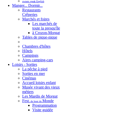
owners speak English
Manger... Dormir...
Restaurants
Crêperies
Marchés et foires
Les marchés de
toute la presqu'île
à Crozon-Morgat
Tables de pique-nique
Chambres d'hôtes
Hôtels
Campings
Aires camping-cars
Loisirs - Sorties
La pêche à pied
Sorties en mer
Cinémas
Accueil loisirs enfant
Musée vivant des vieux
métiers
Les Mardis de Morgat
Fest.
Monde
du bout du
Programmation
Visite guidée