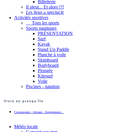
Billetterie
Il pleut... Et alors !?!
Les lieux
spectacle
de
Activités sportives
Tous les sports
Sports nautiques
PRÉSENTATION
Surf
Kayak
Stand Up Paddle
Planche à voile
Skimboard
Bodyboard
Plongée
Kitesurf
Voile
Piscines - natation
Vivre en presqu'île
Commerçants - Artisans - Entrepreneurs...
Météo locale
Camaret-sur-mer