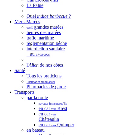
La Palue
Quel
indice barbecue
?
Mer - Marées
grandes marées
coeff.
heures des marées
trafic maritime
règlementation pêche
interdiction sanitaire
au
07/08/2026
l'
Alien
de nos côtes
Santé
Tous les praticiens
Pharmacies-ambulances
Pharmacies de garde
Transports
par la route
navettes intra-presqu'île
en car
Brest
vers
en car
vers
Châteaulin
en car
Quimper
vers
en bateau