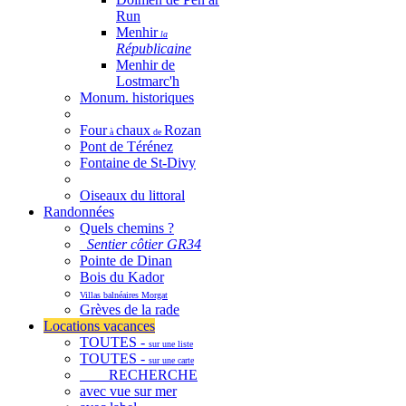
Run
Menhir
la
Républicaine
Menhir de
Lostmarc'h
Monum. historiques
Four
chaux
Rozan
à
de
Pont de Térénez
Fontaine de St-Divy
Oiseaux du littoral
Randonnées
Quels chemins ?
Sentier côtier GR34
Pointe de Dinan
Bois du Kador
Villas balnéaires Morgat
Grèves de la rade
Locations vacances
TOUTES -
sur une liste
TOUTES -
sur une carte
RECHERCHE
avec vue sur mer