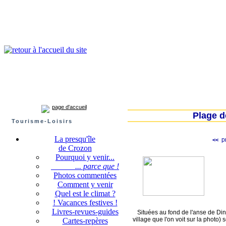
Presqu'île de Crozon : tourisme et infos pratiques
Crozon
Camaret-sur-mer
Roscanvel
Argol
Lanvéoc
Landévennec
page d'accueil
Plage 
Tourisme-Loisirs
La presqu'île
pr
<<
de Crozon
Pourquoi y venir...
... parce que !
Photos commentées
Comment y venir
Quel est le climat ?
! Vacances festives !
Livres-revues-guides
Situées au fond de l'anse de Din
village que l'on voit sur la photo) 
Cartes-repères