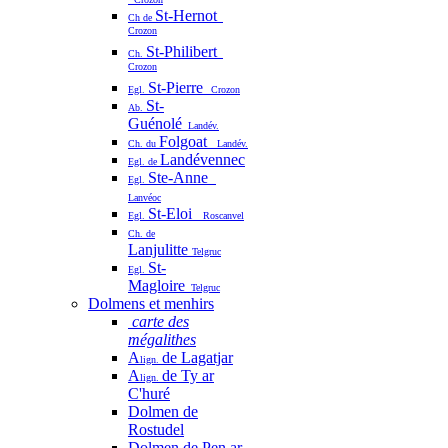
St-Hernot
Ch de
Crozon
St-Philibert
Ch.
Crozon
St-Pierre
Egl.
Crozon
St-
Ab.
Guénolé
Landév.
Folgoat
Ch. du
Landév.
Landévennec
Egl. de
Ste-Anne
Egl.
Lanvéoc
St-Eloi
Egl.
Roscanvel
Ch. de
Lanjulitte
Telgruc
St-
Egl.
Magloire
Telgruc
Dolmens et menhirs
carte des
mégalithes
A
de Lagatjar
lign.
A
de Ty ar
lign.
C'huré
Dolmen de
Rostudel
Dolmen de Pen ar