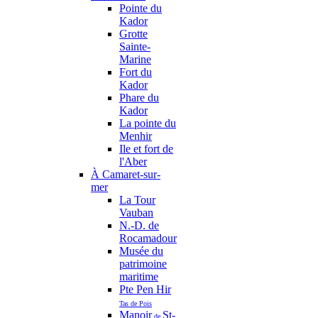
Pointe du
Kador
Grotte
Sainte-
Marine
Fort du
Kador
Phare du
Kador
La pointe du
Menhir
Ile et fort de
l'Aber
À Camaret-sur-
mer
La Tour
Vauban
N.-D. de
Rocamadour
Musée du
patrimoine
maritime
Pte Pen Hir
Tas de Pois
Manoir
St-
de