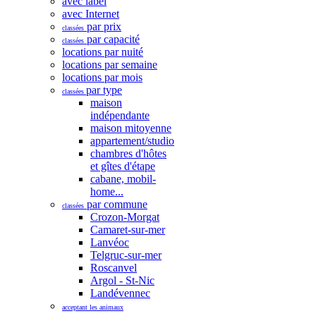
avec label
avec Internet
par prix
classées
par capacité
classées
locations par nuité
locations par semaine
locations par mois
par type
classées
maison
indépendante
maison mitoyenne
appartement/studio
chambres d'hôtes
et gîtes d'étape
cabane, mobil-
home...
par commune
classées
Crozon-Morgat
Camaret-sur-mer
Lanvéoc
Telgruc-sur-mer
Roscanvel
Argol - St-Nic
Landévennec
acceptant les animaux