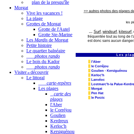
plan de la presqu'île
Morgat
>> autres photos des plages d
Vive les vacances !
La plage
les p
Grottes de Morgat
Grotte de l'Autel
...
Surf
windsurf
kitesurf
,
,
,
Grotte Ste-Marine
fréquentée tout au long de l
Les
Mardis
de Morgat
est donc sans aucun dange
Petite histoire
Le quartier balnéaire
Les plag
photos rando
Le bois du Kador
l'Aber
photos rando
le Corréjou
Goulien - Kersiguénou
Visiter
découvrir
et
Kerloc'h
Le littoral
Lanvéoc
carte-repères
Lostmarc'h-la Palue-Kerdr
Les plages
Morgat
carte des
Pen Hat
le Porzic
plages
l'Aber
le Corréjou
Goulien
Kerdreux
Kerloc'h
Kersiguénou