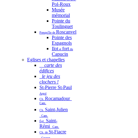
Pol-Roux
Musée
mémorial
Pointe du
Toulinguet
Roscanvel
Presqu'île de
Pointe des
Espagnols
Ilot
fort
et
du
Capucin
Eglises et chapelles
carte des
édifices
le jeu des
clochers !
St-Pierre St-Paul
Argol
Rocamadour
Ch.
Cam.
Saint-Julien
Ch.
Cam.
Saint-
Égl.
Rémi
Cam.
St-Fiacre
Ch. de
Crozon