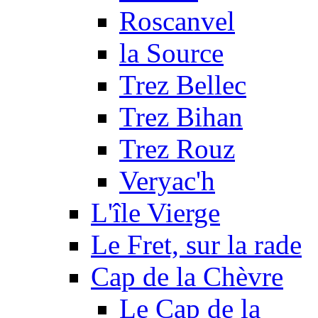
Roscanvel
la Source
Trez Bellec
Trez Bihan
Trez Rouz
Veryac'h
L'île Vierge
Le Fret, sur la rade
Cap de la Chèvre
Le Cap de la