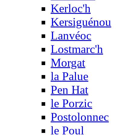
Kerloc'h
Kersiguénou
Lanvéoc
Lostmarc'h
Morgat
la Palue
Pen Hat
le Porzic
Postolonnec
le Poul