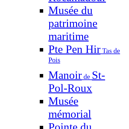
Musée du
patrimoine
maritime
Pte Pen Hir
Tas de
Pois
Manoir
St-
de
Pol-Roux
Musée
mémorial
Pointe du