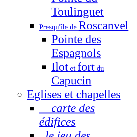
Toulinguet
Roscanvel
Presqu'île de
Pointe des
Espagnols
Ilot
fort
et
du
Capucin
Eglises et chapelles
carte des
édifices
le jeu des