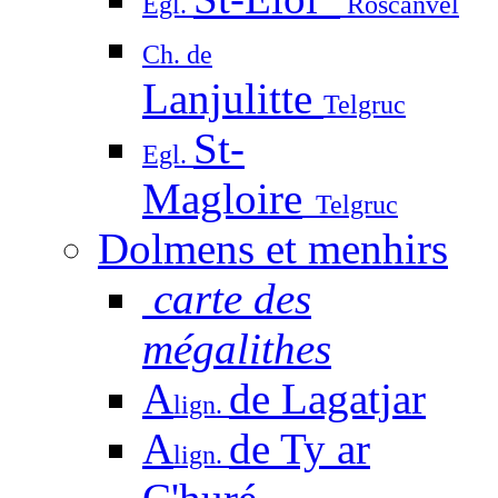
Egl.
Roscanvel
Ch. de
Lanjulitte
Telgruc
St-
Egl.
Magloire
Telgruc
Dolmens et menhirs
carte des
mégalithes
A
de Lagatjar
lign.
A
de Ty ar
lign.