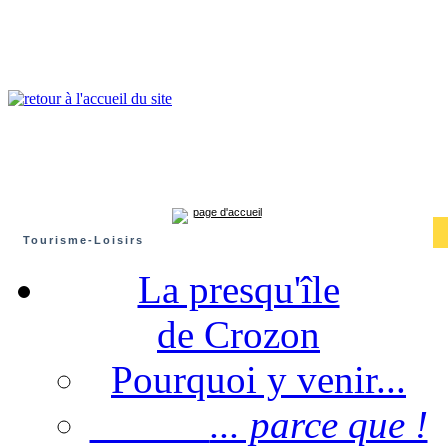
Presqu'île de Crozon : tourisme et infos pratiques
Crozon
Camaret-sur-mer
Roscanvel
Argol
Lanvéoc
Landévennec
page d'accueil
Tourisme-Loisirs
La presqu'île
de Crozon
Pourquoi y venir...
... parce que !