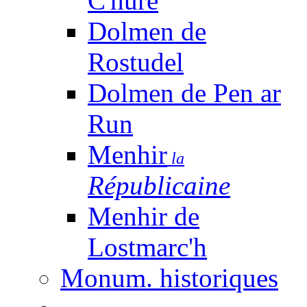
C'huré
Dolmen de
Rostudel
Dolmen de Pen ar
Run
Menhir
la
Républicaine
Menhir de
Lostmarc'h
Monum. historiques