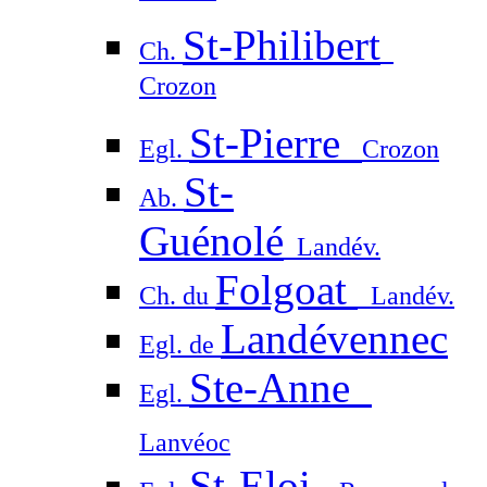
St-Philibert
Ch.
Crozon
St-Pierre
Egl.
Crozon
St-
Ab.
Guénolé
Landév.
Folgoat
Ch. du
Landév.
Landévennec
Egl. de
Ste-Anne
Egl.
Lanvéoc
St-Eloi