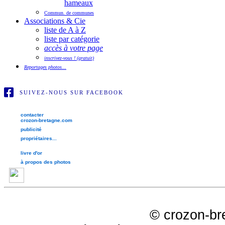
hameaux
Commun. de communes
Associations & Cie
liste de A à Z
liste par catégorie
accès à votre page
inscrivez-vous ! (gratuit)
Reportages photos...
SUIVEZ-NOUS SUR FACEBOOK
contacter
crozon-bretagne.com
publicité
propriétaires...
livre d'or
à propos des photos
©
crozon-br