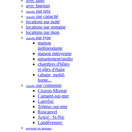
avec label
avec Internet
par prix
classées
par capacité
classées
locations par nuité
locations par semaine
locations par mois
par type
classées
maison
indépendante
maison mitoyenne
appartement/studio
chambres d'hôtes
et gîtes d'étape
cabane, mobil-
home...
par commune
classées
Crozon-Morgat
Camaret-sur-mer
Lanvéoc
Telgruc-sur-mer
Roscanvel
Argol - St-Nic
Landévennec
acceptant les animaux