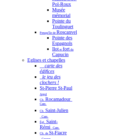
Pol-Roux
Musée
mémorial
Pointe du
Toulinguet
Roscanvel
Presqu'île de
Pointe des
Espagnols
Ilot
fort
et
du
Capucin
Eglises et chapelles
carte des
édifices
le jeu des
clochers !
St-Pierre St-Paul
Argol
Rocamadour
Ch.
Cam.
Saint-Julien
Ch.
Cam.
Saint-
Égl.
Rémi
Cam.
St-Fiacre
Ch. de
Crozon