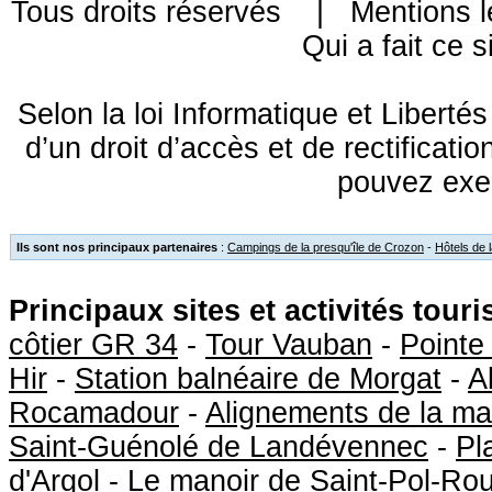
Tous droits réservés |
Mentions l
Qui a fait ce s
Selon la loi Informatique et Libert
d’un droit d’accès et de rectificat
pouvez exe
Ils sont nos principaux partenaires
:
Campings de la presqu'île de Crozon
-
Hôtels de 
Principaux sites et activités tour
côtier GR 34
-
Tour Vauban
-
Pointe
Hir
-
Station balnéaire de Morgat
-
A
Rocamadour
-
Alignements de la ma
Saint-Guénolé de Landévennec
-
Pl
d'Argol
-
Le manoir de Saint-Pol-Ro