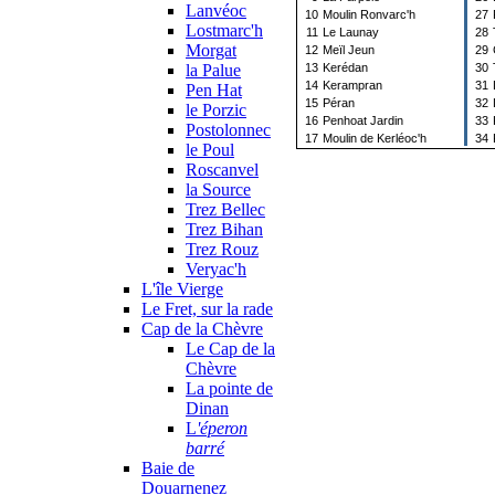
Lanvéoc
10
Moulin Ronvarc'h
27
Lostmarc'h
11
Le Launay
28
Morgat
12
Meïl Jeun
29
la Palue
13
Kerédan
30
14
Kerampran
31
Pen Hat
15
Péran
32
le Porzic
16
Penhoat Jardin
33
Postolonnec
17
Moulin de Kerléoc'h
34
le Poul
Roscanvel
la Source
Trez Bellec
Trez Bihan
Trez Rouz
Veryac'h
L'île Vierge
Le Fret, sur la rade
Cap de la Chèvre
Le Cap de la
Chèvre
La pointe de
Dinan
L
'éperon
barré
Baie de
Douarnenez