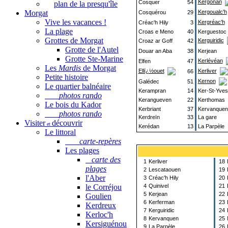
Kergonan
Cosquer
54
plan de la presqu'île
Kergoualc'h
Morgat
Cosquérou
29
Vive les vacances !
Kergréac'h
Créac'h Hily
3
La plage
Croas e Meno
40
Kerguestoc
Grottes de Morgat
Kerguiridic
Croaz ar Goff
42
Grotte de l'Autel
Douar an Aba
38
Kerjean
Grotte Ste-Marine
Kerlévéan
Elfen
47
Les
Mardis
de Morgat
Ellï¿½ouet
Kerliver
66
Petite histoire
Kernon
Galédec
51
Le quartier balnéaire
Kerampran
14
Ker-St-Yves
photos rando
Kerangueven
22
Kerthomas
Le bois du Kador
Kerbriant
37
Kervanquen
photos rando
Kerdreïn
33
La gare
Visiter
découvrir
et
Kerédan
13
La Parpèle
Le littoral
carte-repères
Les plages
carte des
1
Kerliver
18
plages
2
Lescataouen
19
l'Aber
3
Créac'h Hily
20
le Corréjou
4
Quinivel
21
5
Kerjean
22
Goulien
6
Kerferman
23
Kerdreux
7
Kerguiridic
24
Kerloc'h
8
Kervanquen
25
Kersiguénou
9
La Parpèle
26