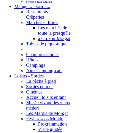
owners speak English
Manger... Dormir...
Restaurants
Crêperies
Marchés et foires
Les marchés de
toute la presqu'île
à Crozon-Morgat
Tables de pique-nique
Chambres d'hôtes
Hôtels
Campings
Aires camping-cars
Loisirs - Sorties
La pêche à pied
Sorties en mer
Cinémas
Accueil loisirs enfant
Musée vivant des vieux
métiers
Les Mardis de Morgat
Fest.
Monde
du bout du
Programmation
Visite guidée