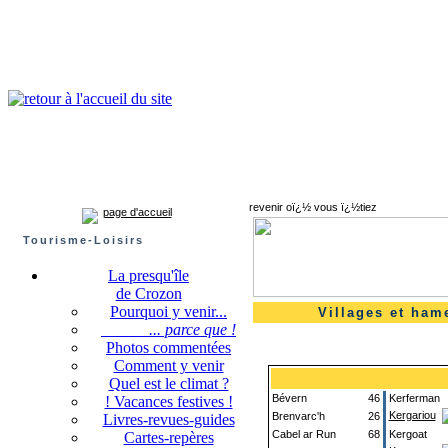
Presqu'île de Crozon : tourisme et infos pratiques
Crozon
Camaret-sur-mer
Roscanvel
Argol
Lanvéoc
Landévennec
revenir oï¿½ vous ï¿½tiez
page d'accueil
Tourisme-Loisirs
La presqu'île
de Crozon
Pourquoi y venir...
Villages et ham
... parce que !
Photos commentées
Comment y venir
Quel est le climat ?
Bévern
46
Kerferman
! Vacances festives !
Kergariou
Brenvarc'h
26
Livres-revues-guides
Cabel ar Run
68
Kergoat
Cartes-repères