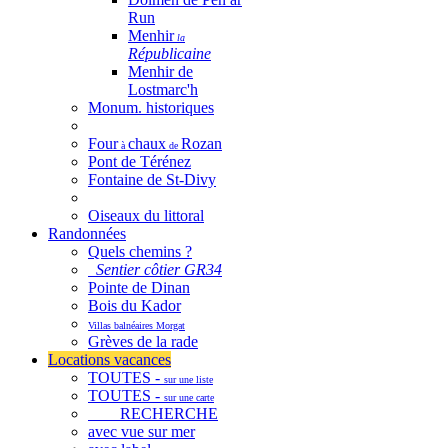
Run
Menhir
la
Républicaine
Menhir de
Lostmarc'h
Monum. historiques
Four
chaux
Rozan
à
de
Pont de Térénez
Fontaine de St-Divy
Oiseaux du littoral
Randonnées
Quels chemins ?
Sentier côtier GR34
Pointe de Dinan
Bois du Kador
Villas balnéaires Morgat
Grèves de la rade
Locations vacances
TOUTES -
sur une liste
TOUTES -
sur une carte
RECHERCHE
avec vue sur mer