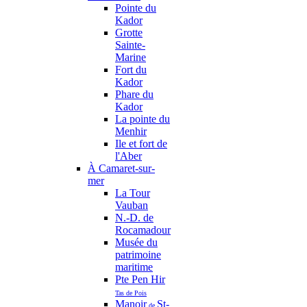
Pointe du
Kador
Grotte
Sainte-
Marine
Fort du
Kador
Phare du
Kador
La pointe du
Menhir
Ile et fort de
l'Aber
À Camaret-sur-
mer
La Tour
Vauban
N.-D. de
Rocamadour
Musée du
patrimoine
maritime
Pte Pen Hir
Tas de Pois
Manoir
St-
de