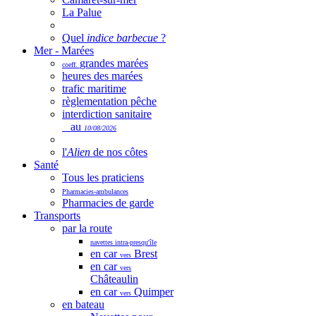
La Palue
Quel
indice barbecue
?
Mer - Marées
grandes marées
coeff.
heures des marées
trafic maritime
règlementation pêche
interdiction sanitaire
au
10/08/2026
l'
Alien
de nos côtes
Santé
Tous les praticiens
Pharmacies-ambulances
Pharmacies de garde
Transports
par la route
navettes intra-presqu'île
en car
Brest
vers
en car
vers
Châteaulin
en car
Quimper
vers
en bateau