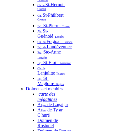
St-Hernot
Ch de
Crozon
St-Philibert
Ch.
Crozon
St-Pierre
Egl.
Crozon
St-
Ab.
Guénolé
Landév.
Folgoat
Ch. du
Landév.
Landévennec
Egl. de
Ste-Anne
Egl.
Lanvéoc
St-Eloi
Egl.
Roscanvel
Ch. de
Lanjulitte
Telgruc
St-
Egl.
Magloire
Telgruc
Dolmens et menhirs
carte des
mégalithes
A
de Lagatjar
lign.
A
de Ty ar
lign.
C'huré
Dolmen de
Rostudel
Dolmen de Pen ar