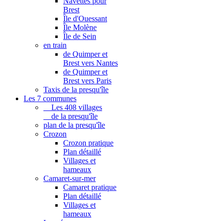
Navettes pour
Brest
Île d'Ouessant
Île Molène
Île de Sein
en train
de Quimper et
Brest vers Nantes
de Quimper et
Brest vers Paris
Taxis de la presqu'île
Les 7 communes
Les 408 villages
de la presqu'île
plan de la presqu'île
Crozon
Crozon pratique
Plan détaillé
Villages et
hameaux
Camaret-sur-mer
Camaret pratique
Plan détaillé
Villages et
hameaux