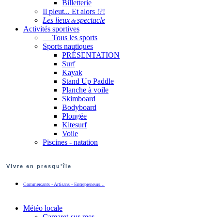
Billetterie
Il pleut... Et alors !?!
Les lieux
spectacle
de
Activités sportives
Tous les sports
Sports nautiques
PRÉSENTATION
Surf
Kayak
Stand Up Paddle
Planche à voile
Skimboard
Bodyboard
Plongée
Kitesurf
Voile
Piscines - natation
Vivre en presqu'île
Commerçants - Artisans - Entrepreneurs...
Météo locale
Camaret-sur-mer