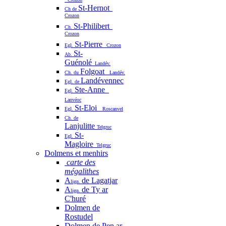
St-Hernot
Ch de
Crozon
St-Philibert
Ch.
Crozon
St-Pierre
Egl.
Crozon
St-
Ab.
Guénolé
Landév.
Folgoat
Ch. du
Landév.
Landévennec
Egl. de
Ste-Anne
Egl.
Lanvéoc
St-Eloi
Egl.
Roscanvel
Ch. de
Lanjulitte
Telgruc
St-
Egl.
Magloire
Telgruc
Dolmens et menhirs
carte des
mégalithes
A
de Lagatjar
lign.
A
de Ty ar
lign.
C'huré
Dolmen de
Rostudel
Dolmen de Pen ar