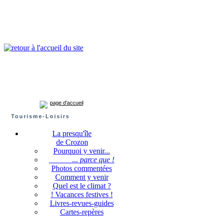
Presqu'île de Crozon : tourisme et infos pratiques
Crozon
Camaret-sur-mer
Roscanvel
Argol
Lanvéoc
Landévennec
page d'accueil
Planche à voile e
Tourisme-Loisirs
La presqu'île
de Crozon
Pourquoi y venir...
... parce que !
Photos commentées
Comment y venir
Quel est le climat ?
! Vacances festives !
Livres-revues-guides
Cartes-repères
Le
funboard
e