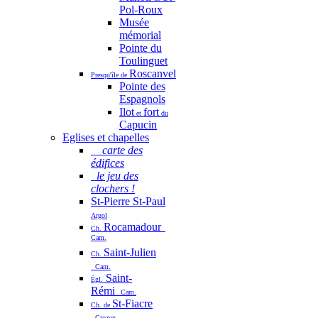
Pol-Roux
Musée
mémorial
Pointe du
Toulinguet
Roscanvel
Presqu'île de
Pointe des
Espagnols
Ilot
fort
et
du
Capucin
Eglises et chapelles
carte des
édifices
le jeu des
clochers !
St-Pierre St-Paul
Argol
Rocamadour
Ch.
Cam.
Saint-Julien
Ch.
Cam.
Saint-
Égl.
Rémi
Cam.
St-Fiacre
Ch. de
Crozon