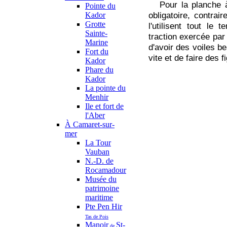
Pour la planche à vo
Pointe du
obligatoire, contra
Kador
Grotte
l'utilisent tout le 
Sainte-
traction exercée par 
Marine
d'avoir des voiles b
Fort du
vite et de faire des 
Kador
Phare du
Kador
La pointe du
Menhir
Ile et fort de
l'Aber
À Camaret-sur-
mer
La Tour
Vauban
N.-D. de
Rocamadour
Musée du
patrimoine
maritime
Pte Pen Hir
Tas de Pois
Manoir
St-
de