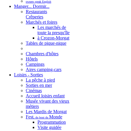
owners speak English
Manger... Dormir...
Restaurants
Crêperies
Marchés et foires
Les marchés de
toute la presqu'île
à Crozon-Morgat
Tables de pique-nique
Chambres d'hôtes
Hôtels
Campings
Aires camping-cars
Loisirs - Sorties
La pêche à pied
Sorties en mer
Cinémas
Accueil loisirs enfant
Musée vivant des vieux
métiers
Les Mardis de Morgat
Fest.
Monde
du bout du
Programmation
Visite guidée