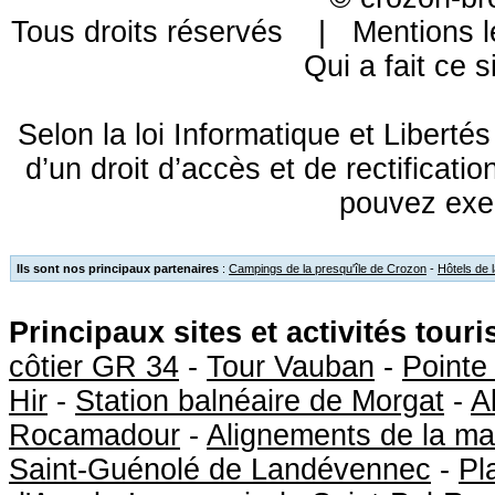
Tous droits réservés |
Mentions l
Qui a fait ce s
Selon la loi Informatique et Libert
d’un droit d’accès et de rectificat
pouvez exe
Ils sont nos principaux partenaires
:
Campings de la presqu'île de Crozon
-
Hôtels de 
Principaux sites et activités tour
côtier GR 34
-
Tour Vauban
-
Pointe
Hir
-
Station balnéaire de Morgat
-
A
Rocamadour
-
Alignements de la ma
Saint-Guénolé de Landévennec
-
Pl