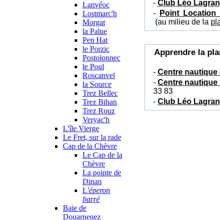
-
Club Léo Lagra
Lanvéoc
-
Point Location
Lostmarc'h
(au milieu de la
pl
Morgat
la Palue
Pen Hat
le Porzic
Apprendre la pla
Postolonnec
le Poul
-
Centre nautique
Roscanvel
-
Centre nautique
la Source
33 83
Trez Bellec
-
Club Léo Lagra
Trez Bihan
Trez Rouz
Veryac'h
L'île Vierge
Le Fret, sur la rade
Cap de la Chèvre
Le Cap de la
Chèvre
La pointe de
Dinan
L
'éperon
barré
Baie de
Douarnenez