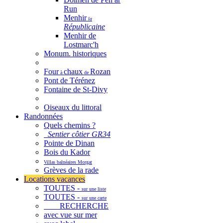
Run
Menhir
la
Républicaine
Menhir de
Lostmarc'h
Monum. historiques
Four
chaux
Rozan
à
de
Pont de Térénez
Fontaine de St-Divy
Oiseaux du littoral
Randonnées
Quels chemins ?
Sentier côtier GR34
Pointe de Dinan
Bois du Kador
Villas balnéaires Morgat
Grèves de la rade
Locations vacances
TOUTES -
sur une liste
TOUTES -
sur une carte
RECHERCHE
avec vue sur mer