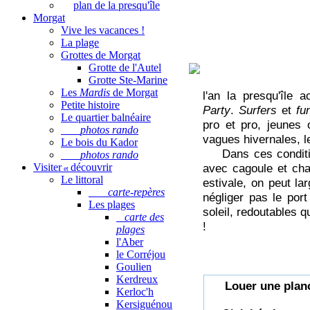
et est réser
plan de la presqu'île
est un terme
Morgat
Vive les vacances !
La plage
Grottes de Morgat
Grotte de l'Autel
Grotte Ste-Marine
Les
Mardis
de Morgat
l'an la presqu'île 
Petite histoire
Party
.
Surfers
et
fu
Le quartier balnéaire
pro et pro, jeunes 
photos rando
vagues hivernales, le
Le bois du Kador
Dans ces condition
photos rando
Visiter
découvrir
avec cagoule et chau
et
Le littoral
estivale, on peut la
carte-repères
négliger pas le port
Les plages
soleil, redoutables 
carte des
!
plages
l'Aber
le Corréjou
Goulien
Kerdreux
Louer une planc
Kerloc'h
Kersiguénou