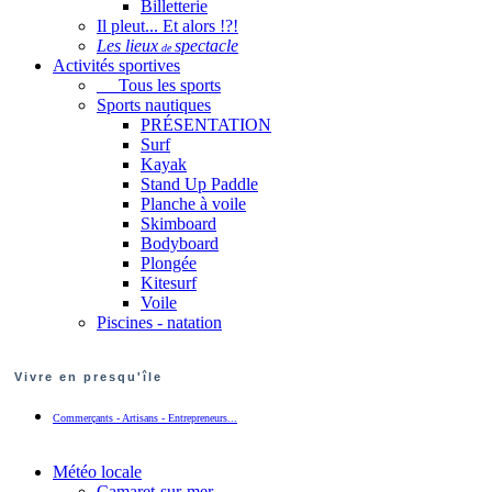
Billetterie
Il pleut... Et alors !?!
Les lieux
spectacle
de
Activités sportives
Tous les sports
Sports nautiques
PRÉSENTATION
Surf
Kayak
Stand Up Paddle
Planche à voile
Skimboard
Bodyboard
Plongée
Kitesurf
Voile
Piscines - natation
Vivre en presqu'île
Commerçants - Artisans - Entrepreneurs...
Météo locale
Camaret-sur-mer