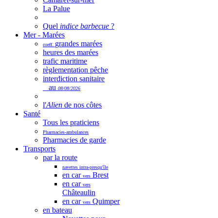
La Palue
Quel
indice barbecue
?
Mer - Marées
grandes marées
coeff.
heures des marées
trafic maritime
règlementation pêche
interdiction sanitaire
au
08/08/2026
l'
Alien
de nos côtes
Santé
Tous les praticiens
Pharmacies-ambulances
Pharmacies de garde
Transports
par la route
navettes intra-presqu'île
en car
Brest
vers
en car
vers
Châteaulin
en car
Quimper
vers
en bateau