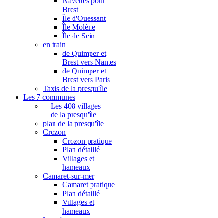
Navettes pour
Brest
Île d'Ouessant
Île Molène
Île de Sein
en train
de Quimper et
Brest vers Nantes
de Quimper et
Brest vers Paris
Taxis de la presqu'île
Les 7 communes
Les 408 villages
de la presqu'île
plan de la presqu'île
Crozon
Crozon pratique
Plan détaillé
Villages et
hameaux
Camaret-sur-mer
Camaret pratique
Plan détaillé
Villages et
hameaux