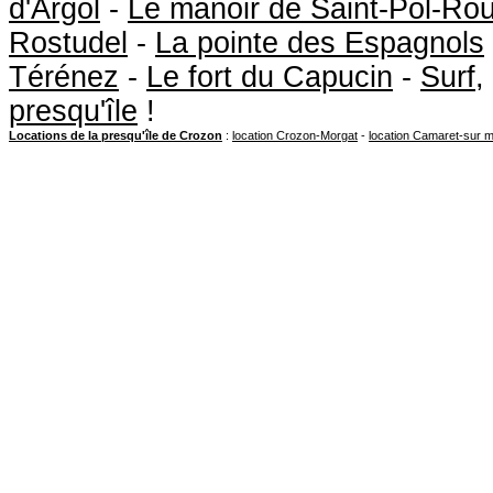
d'Argol
-
Le manoir de Saint-Pol-Ro
Rostudel
-
La pointe des Espagnols
Térénez
-
Le fort du Capucin
-
Surf
,
presqu'île
!
Locations de la presqu'île de Crozon
:
location Crozon-Morgat
-
location Camaret-sur 