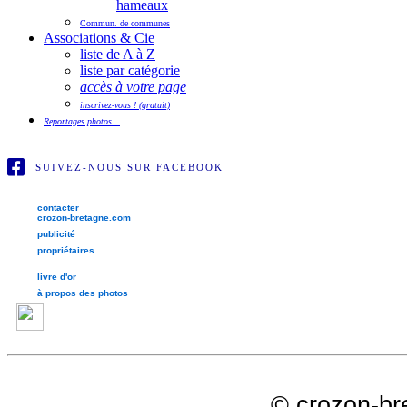
hameaux
Commun. de communes
Associations & Cie
liste de A à Z
liste par catégorie
accès à votre page
inscrivez-vous ! (gratuit)
Reportages photos...
SUIVEZ-NOUS SUR FACEBOOK
contacter
crozon-bretagne.com
publicité
propriétaires...
livre d'or
à propos des photos
©
crozon-br