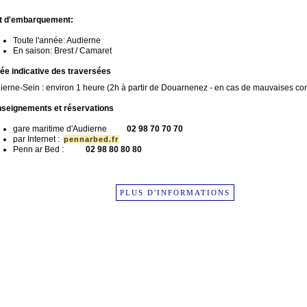
t d'embarquement:
Toute l'année: Audierne
En saison: Brest / Camaret
ée indicative des traversées
ierne-Sein : environ 1 heure (2h à partir de Douarnenez - en cas de mauvaises co
seignements et réservations
gare maritime d'Audierne
02 98 70 70 70
par Internet :
pennarbed.fr
Penn ar Bed :
02 98 80 80 80
PLUS D'INFORMATIONS