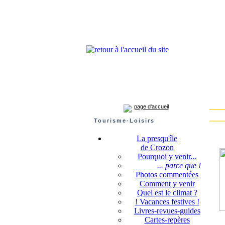
Presqu'île de Crozon : tourisme et infos pratiques
Crozon
Camaret-sur-mer
Roscanvel
Argo
page d'accueil
Tourisme-Loisirs
La presqu'île
de Crozon
Pourquoi y venir...
... parce que !
Photos commentées
Comment y venir
Quel est le climat ?
! Vacances festives !
Livres-revues-guides
Cartes-repères