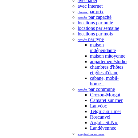
avec label
avec Internet
par prix
classées
par capacité
classées
locations par nuité
locations par semaine
locations par mois
par type
classées
maison
indépendante
maison mitoyenne
appartement/studio
chambres d'hôtes
et gîtes d'étape
cabane, mobil-
home...
par commune
classées
Crozon-Morgat
Camaret-sur-mer
Lanvéoc
Telgruc-sur-mer
Roscanvel
Argol - St-Nic
Landévennec
acceptant les animaux