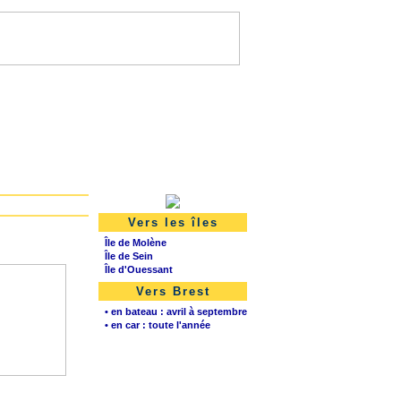
Vers les îles
Île de Molène
Île de Sein
Île d'Ouessant
Vers Brest
• en bateau : avril à septembre
• en car : toute l'année