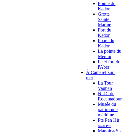
Pointe du
Kador
Grotte
Sainte-
Marine
Fort du
Kador
Phare du
Kador
La pointe du
Menhir
Ile et fort de
l'Aber
À Camaret-sur-
mer
La Tour
Vauban
N.-D. de
Rocamadour
Musée du
patrimoine
maritime
Pte Pen Hir
Tas de Pois
Manoir
St-
de