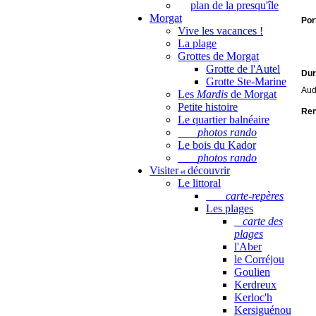
plan de la presqu'île
Morgat
Por
Vive les vacances !
La plage
Grottes de Morgat
Grotte de l'Autel
Dur
Grotte Ste-Marine
Aud
Les
Mardis
de Morgat
Petite histoire
Ren
Le quartier balnéaire
photos rando
Le bois du Kador
photos rando
Visiter
découvrir
et
Le littoral
carte-repères
Les plages
carte des
plages
l'Aber
le Corréjou
Goulien
Kerdreux
Kerloc'h
Kersiguénou