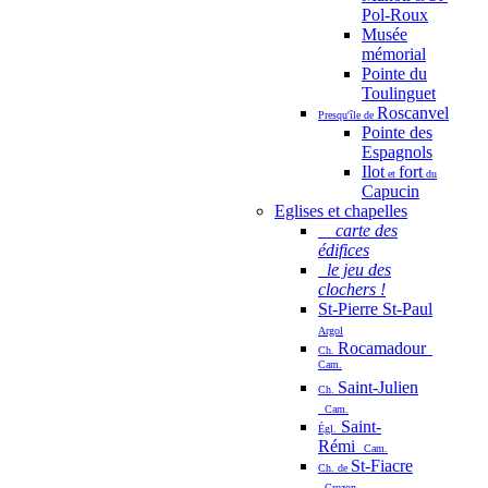
Pol-Roux
Musée
mémorial
Pointe du
Toulinguet
Roscanvel
Presqu'île de
Pointe des
Espagnols
Ilot
fort
et
du
Capucin
Eglises et chapelles
carte des
édifices
le jeu des
clochers !
St-Pierre St-Paul
Argol
Rocamadour
Ch.
Cam.
Saint-Julien
Ch.
Cam.
Saint-
Égl.
Rémi
Cam.
St-Fiacre
Ch. de
Crozon