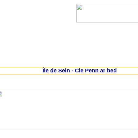
l
Lanvéoc
Landévennec
Telgruc-sur-mer
Île de Sein - Cie Penn ar bed