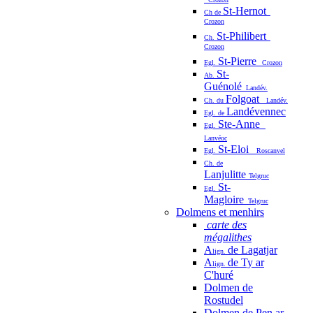
St-Hernot
Ch de
Crozon
St-Philibert
Ch.
Crozon
St-Pierre
Egl.
Crozon
St-
Ab.
Guénolé
Landév.
Folgoat
Ch. du
Landév.
Landévennec
Egl. de
Ste-Anne
Egl.
Lanvéoc
St-Eloi
Egl.
Roscanvel
Ch. de
Lanjulitte
Telgruc
St-
Egl.
Magloire
Telgruc
Dolmens et menhirs
carte des
mégalithes
A
de Lagatjar
lign.
A
de Ty ar
lign.
C'huré
Dolmen de
Rostudel
Dolmen de Pen ar