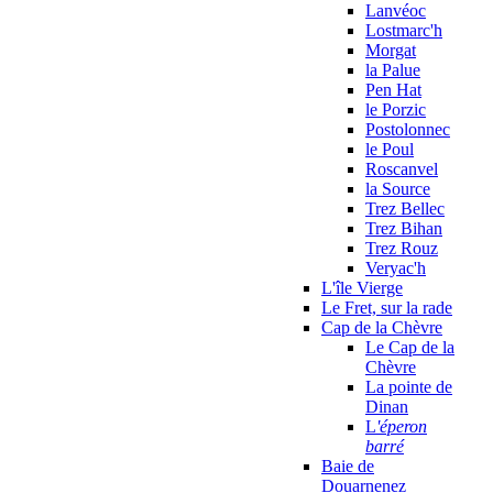
Lanvéoc
Lostmarc'h
Morgat
la Palue
Pen Hat
le Porzic
Postolonnec
le Poul
Roscanvel
la Source
Trez Bellec
Trez Bihan
Trez Rouz
Veryac'h
L'île Vierge
Le Fret, sur la rade
Cap de la Chèvre
Le Cap de la
Chèvre
La pointe de
Dinan
L
'éperon
barré
Baie de
Douarnenez