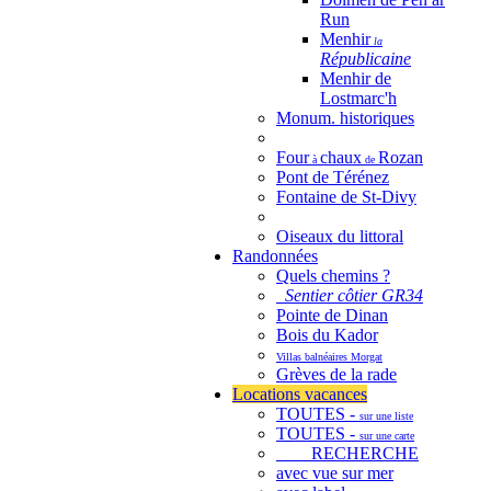
Run
Menhir
la
Républicaine
Menhir de
Lostmarc'h
Monum. historiques
Four
chaux
Rozan
à
de
Pont de Térénez
Fontaine de St-Divy
Oiseaux du littoral
Randonnées
Quels chemins ?
Sentier côtier GR34
Pointe de Dinan
Bois du Kador
Villas balnéaires Morgat
Grèves de la rade
Locations vacances
TOUTES -
sur une liste
TOUTES -
sur une carte
RECHERCHE
avec vue sur mer