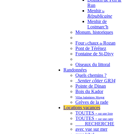
Run
Menhir
la
Républicaine
Menhir de
Lostmarc'h
Monum. historiques
Four
chaux
Rozan
à
de
Pont de Térénez
Fontaine de St-Divy
Oiseaux du littoral
Randonnées
Quels chemins ?
Sentier côtier GR34
Pointe de Dinan
Bois du Kador
Villas balnéaires Morgat
Grèves de la rade
Locations vacances
TOUTES -
sur une liste
TOUTES -
sur une carte
RECHERCHE
avec vue sur mer