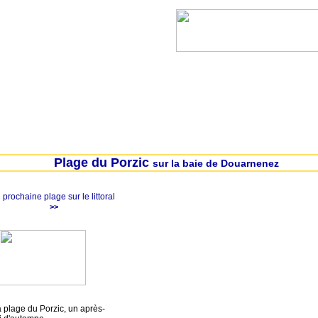
l
Lanvéoc
Landévennec
Telgruc-sur-mer
Plage du Porzic
sur la baie de Douarnenez
prochaine plage
sur le littoral
>>
plage du Porzic, un après-