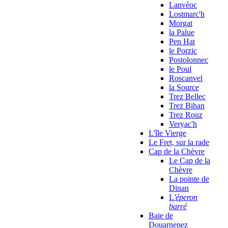
Lanvéoc
Lostmarc'h
Morgat
la Palue
Pen Hat
le Porzic
Postolonnec
le Poul
Roscanvel
la Source
Trez Bellec
Trez Bihan
Trez Rouz
Veryac'h
L'île Vierge
Le Fret, sur la rade
Cap de la Chèvre
Le Cap de la
Chèvre
La pointe de
Dinan
L
'éperon
barré
Baie de
Douarnenez