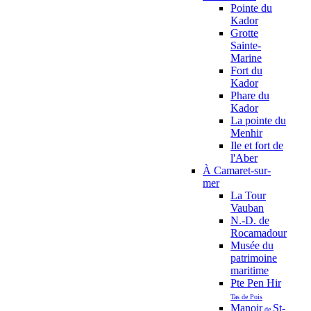
Pointe du
Kador
Grotte
Sainte-
Marine
Fort du
Kador
Phare du
Kador
La pointe du
Menhir
Ile et fort de
l'Aber
À Camaret-sur-
mer
La Tour
Vauban
N.-D. de
Rocamadour
Musée du
patrimoine
maritime
Pte Pen Hir
Tas de Pois
Manoir
St-
de