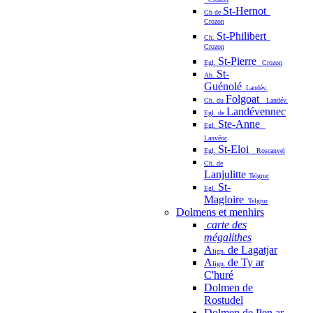
St-Hernot
Ch de
Crozon
St-Philibert
Ch.
Crozon
St-Pierre
Egl.
Crozon
St-
Ab.
Guénolé
Landév.
Folgoat
Ch. du
Landév.
Landévennec
Egl. de
Ste-Anne
Egl.
Lanvéoc
St-Eloi
Egl.
Roscanvel
Ch. de
Lanjulitte
Telgruc
St-
Egl.
Magloire
Telgruc
Dolmens et menhirs
carte des
mégalithes
A
de Lagatjar
lign.
A
de Ty ar
lign.
C'huré
Dolmen de
Rostudel
Dolmen de Pen ar