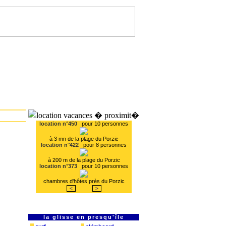
location n°450
pour 10 personnes
à 3 mn de la plage du Porzic
location n°422
pour 8 personnes
à 200 m de la plage du Porzic
location n°373
pour 10 personnes
chambres d'hôtes près du Porzic
<
>
la glisse en presqu'île