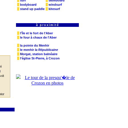
surf
skimboard
bodyboard
windsurf
stand up paddle
kitesurf
à proximité
l'île et le fort de l'Aber
le four à chaux de l'Aber
la pointe du Menhir
le menhir
la Républicaine
Morgat, station balnéaire
l'église St-Pierre, à Crozon
ui
t
soit
uter
ozon