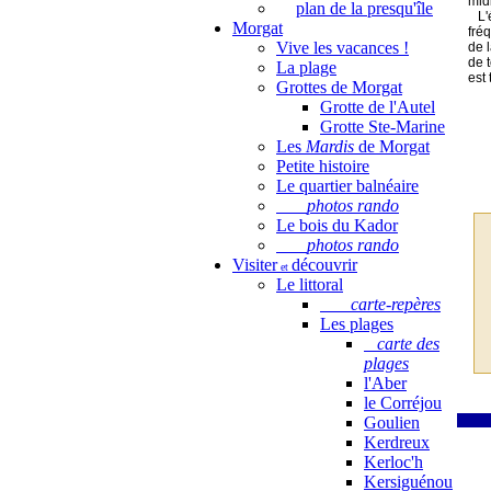
mid
plan de la presqu'île
L'é
Morgat
fréq
Vive les vacances !
de 
de t
La plage
est 
Grottes de Morgat
Grotte de l'Autel
Grotte Ste-Marine
Les
Mardis
de Morgat
Petite histoire
Le quartier balnéaire
photos rando
Le bois du Kador
photos rando
Visiter
découvrir
et
Le littoral
carte-repères
Les plages
carte des
plages
l'Aber
le Corréjou
Goulien
Kerdreux
Kerloc'h
Kersiguénou