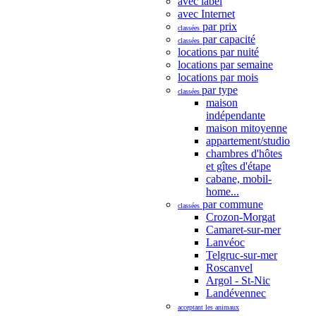
avec label
avec Internet
par prix
classées
par capacité
classées
locations par nuité
locations par semaine
locations par mois
par type
classées
maison
indépendante
maison mitoyenne
appartement/studio
chambres d'hôtes
et gîtes d'étape
cabane, mobil-
home...
par commune
classées
Crozon-Morgat
Camaret-sur-mer
Lanvéoc
Telgruc-sur-mer
Roscanvel
Argol - St-Nic
Landévennec
acceptant les animaux