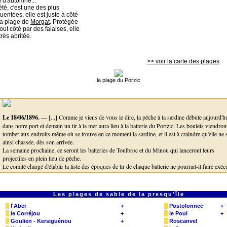
i d'automne...
té, c'est une des plus
uentées, elle est juste à côté
la plage de
Morgat
. Protégée
out côté par des falaises, elle
très abritée.
>> voir la carte des plages
la plage du Porzic
Le 18/06/1896.
— [...] Comme je viens de vous le dire, la pêche à la sardine débute aujourd'h
dans notre port et demain un tir à la mer aura lieu à la batterie du Portzic. Les boulets viendron
tomber aux endroits même où se trouve en ce moment la sardine, et il est à craindre qu'elle ne 
ainsi chassée, dès son arrivée.
La semaine prochaine, ce seront les batteries de Toulbroc et du Minou qui lanceront leurs
projectiles en plein lieu de pêche.
Le comité chargé d'établir la liste des époques de tir de chaque batterie ne pourrait-il faire exéc
les tirs des batteries de Toulbroc, Minou et Portzic en mai, ou tout au moins avant le 10 juin,
comme cela se fait pour Camaret, Capucin et Cap-Trémet?
On sait, quel intérêt prend l'Etat à l'industrie des pêches maritimes. Il rendrait certainement un
Les plages de sable de la presqu'île
grand service à nos pêcheurs en déplaçant l'époque des tirs qui ont lieu dans nos parages.
l'Aber
+
Postolonnec
+
retrouver les articles dans la revue de presse ancienne sur la presqu'île de Cr
le Corréjou
+
le Poul
+
Goulien - Kersiguénou
+
Roscanvel