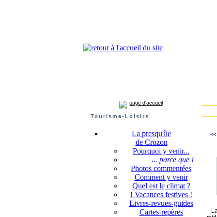
Presqu'île de Crozon : tourisme et infos pratiques
Crozon
Camaret-sur-mer
Roscanvel
Argo
page d'accueil
Tourisme-Loisirs
La presqu'île
<<
de Crozon
Pourquoi y venir...
... parce que !
Photos commentées
Comment y venir
Quel est le climat ?
! Vacances festives !
Livres-revues-guides
La 
Cartes-repères