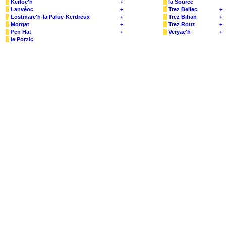
Kerloc'h
+
la Source
Lanvéoc
+
Trez Bellec
+
Lostmarc'h-la Palue-Kerdreux
+
Trez Bihan
+
Morgat
+
Trez Rouz
+
Pen Hat
+
Veryac'h
+
le Porzic