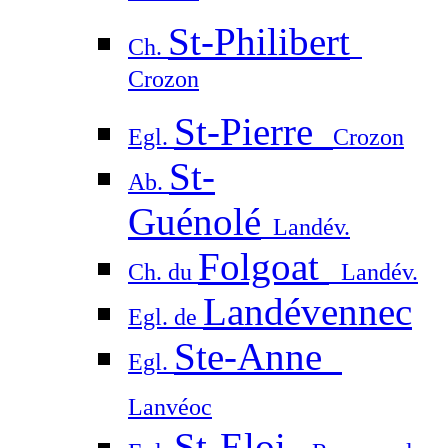
St-Philibert
Ch.
Crozon
St-Pierre
Egl.
Crozon
St-
Ab.
Guénolé
Landév.
Folgoat
Ch. du
Landév.
Landévennec
Egl. de
Ste-Anne
Egl.
Lanvéoc
St-Eloi