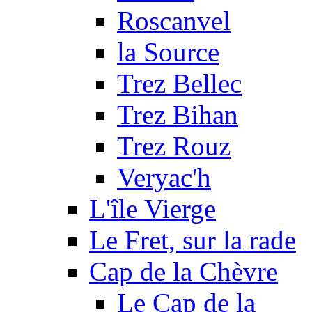
Roscanvel
la Source
Trez Bellec
Trez Bihan
Trez Rouz
Veryac'h
L'île Vierge
Le Fret, sur la rade
Cap de la Chèvre
Le Cap de la