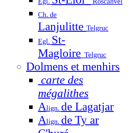
Egl.
Roscanvel
Ch. de
Lanjulitte
Telgruc
St-
Egl.
Magloire
Telgruc
Dolmens et menhirs
carte des
mégalithes
A
de Lagatjar
lign.
A
de Ty ar
lign.