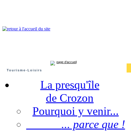
Presqu'île de Crozon : tourisme et infos pratiques
Crozon
Camaret-sur-mer
Roscanvel
Argol
Lanvéoc
Landévennec
page d'accueil
Tourisme-Loisirs
La presqu'île
de Crozon
Pourquoi y venir...
... parce que !