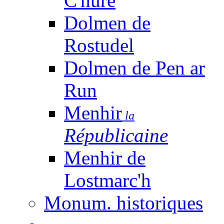
C'huré
Dolmen de
Rostudel
Dolmen de Pen ar
Run
Menhir
la
Républicaine
Menhir de
Lostmarc'h
Monum. historiques