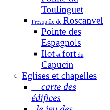
Toulinguet
Roscanvel
Presqu'île de
Pointe des
Espagnols
Ilot
fort
et
du
Capucin
Eglises et chapelles
carte des
édifices
le jeu des