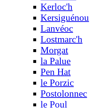
Kerloc'h
Kersiguénou
Lanvéoc
Lostmarc'h
Morgat
la Palue
Pen Hat
le Porzic
Postolonnec
le Poul