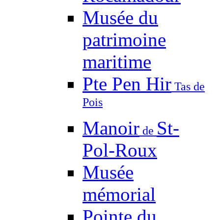
Musée du
patrimoine
maritime
Pte Pen Hir
Tas de
Pois
Manoir
St-
de
Pol-Roux
Musée
mémorial
Pointe du