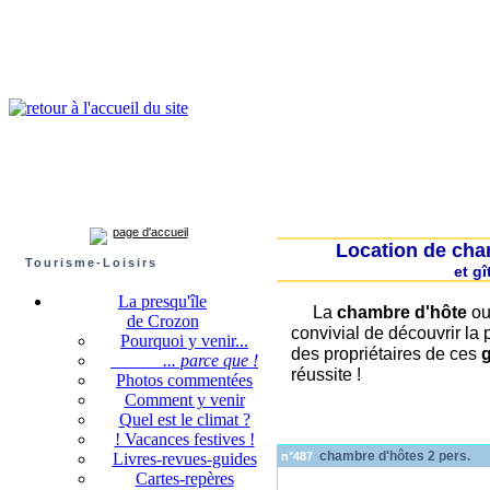
Presqu'île de Crozon : tourisme et infos pratiques
Crozon
Camaret-sur-mer
Roscanvel
Argol
Lanvéoc
Landévennec
page d'accueil
Location de cha
Tourisme-Loisirs
et g
La presqu'île
La
chambre d'hôte
o
de Crozon
convivial de découvrir la
Pourquoi y venir...
des propriétaires de ces
g
... parce que !
réussite !
Photos commentées
Comment y venir
Quel est le climat ?
! Vacances festives !
chambre d'hôtes 2 pers.
Livres-revues-guides
n°487
Cartes-repères