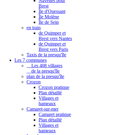
Navettes pour
Brest
Île d'Ouessant
Île Molène
Île de Sein
en train
de Quimper et
Brest vers Nantes
de Quimper et
Brest vers Paris
Taxis de la presqu'île
Les 7 communes
Les 408 villages
de la presqu'île
plan de la presqu'île
Crozon
Crozon pratique
Plan détaillé
Villages et
hameaux
Camaret-sur-mer
Camaret pratique
Plan détaillé
Villages et
hameaux