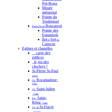
Pol-Roux
Musée
mémorial
Pointe du
Toulinguet
Roscanvel
Presqu'île de
Pointe des
Espagnols
Ilot
fort
et
du
Capucin
Eglises et chapelles
carte des
édifices
le jeu des
clochers !
St-Pierre St-Paul
Argol
Rocamadour
Ch.
Cam.
Saint-Julien
Ch.
Cam.
Saint-
Égl.
Rémi
Cam.
St-Fiacre
Ch. de
Crozon