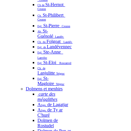
St-Hernot
Ch de
Crozon
St-Philibert
Ch.
Crozon
St-Pierre
Egl.
Crozon
St-
Ab.
Guénolé
Landév.
Folgoat
Ch. du
Landév.
Landévennec
Egl. de
Ste-Anne
Egl.
Lanvéoc
St-Eloi
Egl.
Roscanvel
Ch. de
Lanjulitte
Telgruc
St-
Egl.
Magloire
Telgruc
Dolmens et menhirs
carte des
mégalithes
A
de Lagatjar
lign.
A
de Ty ar
lign.
C'huré
Dolmen de
Rostudel
Dolmen de Pen ar