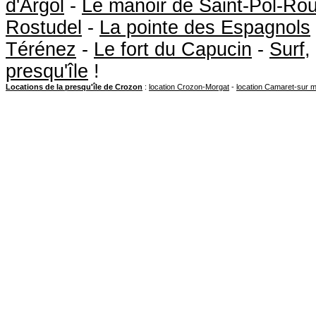
d'Argol
-
Le manoir de Saint-Pol-Ro
Rostudel
-
La pointe des Espagnols
Térénez
-
Le fort du Capucin
-
Surf
,
presqu'île
!
Locations de la presqu'île de Crozon
:
location Crozon-Morgat
-
location Camaret-sur 