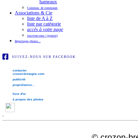
hameaux
Commun. de communes
Associations & Cie
liste de A à Z
liste par catégorie
accès à votre page
inscrivez-vous ! (gratuit)
Reportages photos...
SUIVEZ-NOUS SUR FACEBOOK
contacter
crozon-bretagne.com
publicité
propriétaires...
livre d'or
à propos des photos
.
©
crozon-br