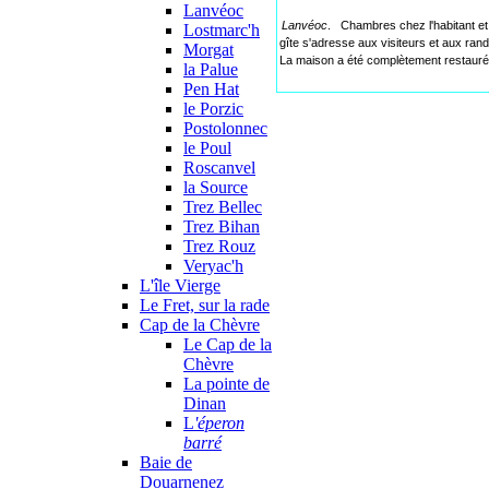
Lanvéoc
Lanvéoc
. Chambres chez l'habitant et
Lostmarc'h
gîte s'adresse aux visiteurs et aux rand
Morgat
La maison a été complètement restaurée, 
la Palue
Pen Hat
le Porzic
Postolonnec
le Poul
Roscanvel
la Source
Trez Bellec
Trez Bihan
Trez Rouz
Veryac'h
L'île Vierge
Le Fret, sur la rade
Cap de la Chèvre
Le Cap de la
Chèvre
La pointe de
Dinan
L
'éperon
barré
Baie de
Douarnenez