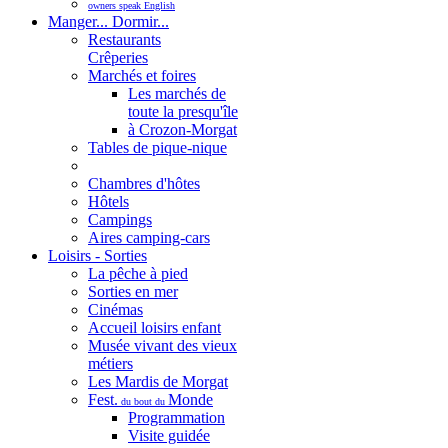
owners speak English
Manger... Dormir...
Restaurants
Crêperies
Marchés et foires
Les marchés de
toute la presqu'île
à Crozon-Morgat
Tables de pique-nique
Chambres d'hôtes
Hôtels
Campings
Aires camping-cars
Loisirs - Sorties
La pêche à pied
Sorties en mer
Cinémas
Accueil loisirs enfant
Musée vivant des vieux
métiers
Les Mardis de Morgat
Fest.
Monde
du bout du
Programmation
Visite guidée