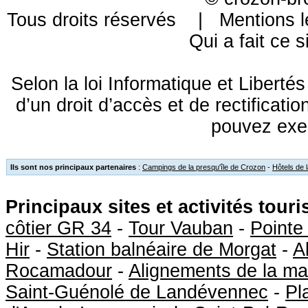
Tous droits réservés |
Mentions l
Qui a fait ce s
Selon la loi Informatique et Libert
d’un droit d’accès et de rectificat
pouvez exe
Ils sont nos principaux partenaires
:
Campings de la presqu'île de Crozon
-
Hôtels de 
Principaux sites et activités tour
côtier GR 34
-
Tour Vauban
-
Pointe
Hir
-
Station balnéaire de Morgat
-
A
Rocamadour
-
Alignements de la ma
Saint-Guénolé de Landévennec
-
Pl