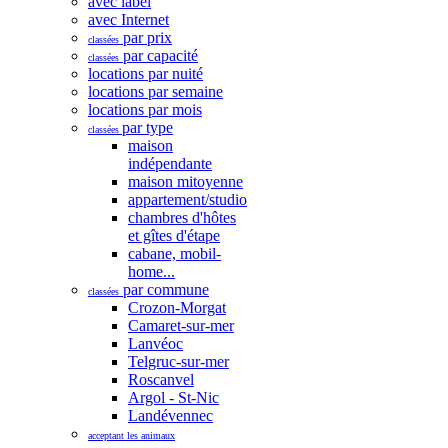
avec label
avec Internet
par prix
classées
par capacité
classées
locations par nuité
locations par semaine
locations par mois
par type
classées
maison
indépendante
maison mitoyenne
appartement/studio
chambres d'hôtes
et gîtes d'étape
cabane, mobil-
home...
par commune
classées
Crozon-Morgat
Camaret-sur-mer
Lanvéoc
Telgruc-sur-mer
Roscanvel
Argol - St-Nic
Landévennec
acceptant les animaux