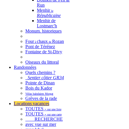
Run
Menhir
la
Républicaine
Menhir de
Lostmarc'h
Monum. historiques
Four
chaux
Rozan
à
de
Pont de Térénez
Fontaine de St-Divy
Oiseaux du littoral
Randonnées
Quels chemins ?
Sentier côtier GR34
Pointe de Dinan
Bois du Kador
Villas balnéaires Morgat
Grèves de la rade
Locations vacances
TOUTES -
sur une liste
TOUTES -
sur une carte
RECHERCHE
avec vue sur mer