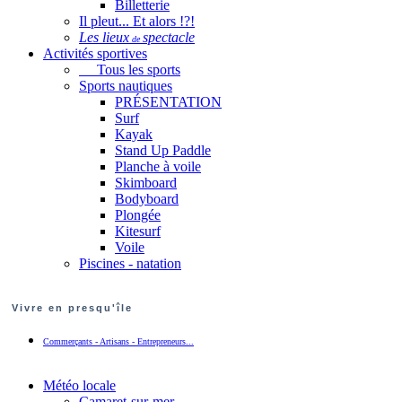
Billetterie
Il pleut... Et alors !?!
Les lieux
spectacle
de
Activités sportives
Tous les sports
Sports nautiques
PRÉSENTATION
Surf
Kayak
Stand Up Paddle
Planche à voile
Skimboard
Bodyboard
Plongée
Kitesurf
Voile
Piscines - natation
Vivre en presqu'île
Commerçants - Artisans - Entrepreneurs...
Météo locale
Camaret-sur-mer