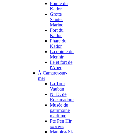
Pointe du
Kador
Grotte
Sainte-
Marine
Fort du
Kador
Phare du
Kador
La pointe du
Menhir
Ile et fort de
l'Aber
À Camaret-sur-
mer
La Tour
Vauban
N.-D. de
Rocamadour
Musée du
patrimoine
maritime
Pte Pen Hir
Tas de Pois
Manoir
St-
de