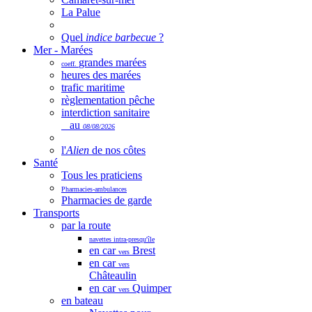
La Palue
Quel
indice barbecue
?
Mer - Marées
grandes marées
coeff.
heures des marées
trafic maritime
règlementation pêche
interdiction sanitaire
au
08/08/2026
l'
Alien
de nos côtes
Santé
Tous les praticiens
Pharmacies-ambulances
Pharmacies de garde
Transports
par la route
navettes intra-presqu'île
en car
Brest
vers
en car
vers
Châteaulin
en car
Quimper
vers
en bateau