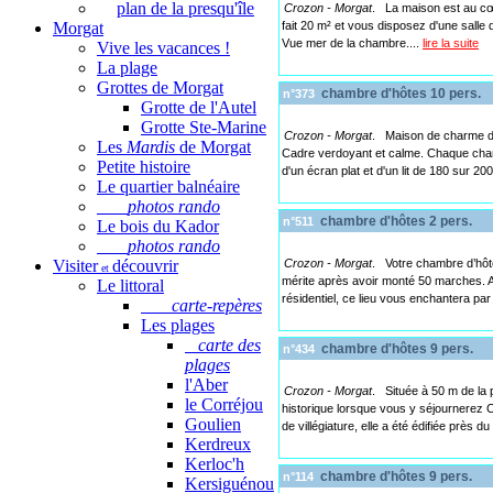
plan de la presqu'île
Crozon - Morgat
. La maison est au cœ
Morgat
fait 20 m² et vous disposez d'une salle d
Vue mer de la chambre....
lire la suite
Vive les vacances !
La plage
Grottes de Morgat
chambre d'hôtes 10 pers.
n°373
Grotte de l'Autel
Grotte Ste-Marine
Crozon - Morgat
. Maison de charme de 
Les
Mardis
de Morgat
Cadre verdoyant et calme. Chaque chamb
Petite histoire
d'un écran plat et d'un lit de 180 sur 20
Le quartier balnéaire
photos rando
chambre d'hôtes 2 pers.
n°511
Le bois du Kador
photos rando
Visiter
découvrir
Crozon - Morgat
. Votre chambre d’hôte
et
mérite après avoir monté 50 marches. At
Le littoral
résidentiel, ce lieu vous enchantera pa
carte-repères
Les plages
carte des
chambre d'hôtes 9 pers.
n°434
plages
l'Aber
Crozon - Morgat
. Située à 50 m de la 
le Corréjou
historique lorsque vous y séjournerez C
Goulien
de villégiature, elle a été édifiée près 
Kerdreux
Kerloc'h
chambre d'hôtes 9 pers.
n°114
Kersiguénou