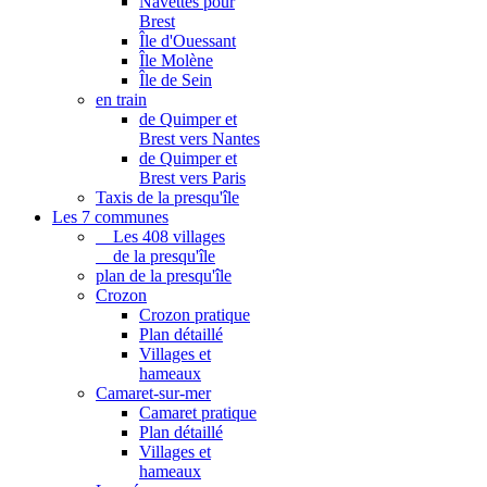
Navettes pour
Brest
Île d'Ouessant
Île Molène
Île de Sein
en train
de Quimper et
Brest vers Nantes
de Quimper et
Brest vers Paris
Taxis de la presqu'île
Les 7 communes
Les 408 villages
de la presqu'île
plan de la presqu'île
Crozon
Crozon pratique
Plan détaillé
Villages et
hameaux
Camaret-sur-mer
Camaret pratique
Plan détaillé
Villages et
hameaux