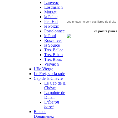
Lanvéoc
Lostmarc'h
Morgat
la Palue
Pen Hat
Les photos ne sont pas libres de droits
le Porzic
Postolonnec
Les
points jaunes
le Poul
Roscanvel
la Source
Trez Bellec
Trez Bihan
Trez Rouz
Veryac'h
L'île Vierge
Le Fret, sur la rade
Cap de la Chèvre
Le Cap de la
Chèvre
La pointe de
Dinan
L
'éperon
barré
Baie de
Douarnenez