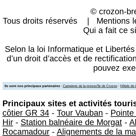
©
crozon-br
Tous droits réservés |
Mentions l
Qui a fait ce s
Selon la loi Informatique et Libert
d’un droit d’accès et de rectificat
pouvez exe
Ils sont nos principaux partenaires
:
Campings de la presqu'île de Crozon
-
Hôtels de 
Principaux sites et activités tour
côtier GR 34
-
Tour Vauban
-
Pointe
Hir
-
Station balnéaire de Morgat
-
A
Rocamadour
-
Alignements de la ma