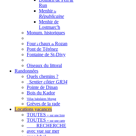
Run
Menhir
la
Républicaine
Menhir de
Lostmarc'h
Monum. historiques
Four
chaux
Rozan
à
de
Pont de Térénez
Fontaine de St-Divy
Oiseaux du littoral
Randonnées
Quels chemins ?
Sentier côtier GR34
Pointe de Dinan
Bois du Kador
Villas balnéaires Morgat
Grèves de la rade
Locations vacances
TOUTES -
sur une liste
TOUTES -
sur une carte
RECHERCHE
avec vue sur mer