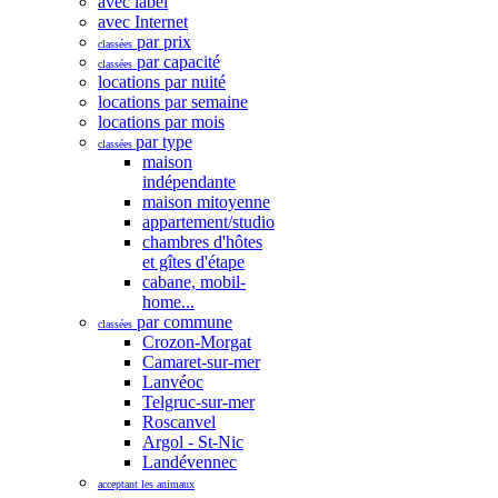
avec label
avec Internet
par prix
classées
par capacité
classées
locations par nuité
locations par semaine
locations par mois
par type
classées
maison
indépendante
maison mitoyenne
appartement/studio
chambres d'hôtes
et gîtes d'étape
cabane, mobil-
home...
par commune
classées
Crozon-Morgat
Camaret-sur-mer
Lanvéoc
Telgruc-sur-mer
Roscanvel
Argol - St-Nic
Landévennec
acceptant les animaux