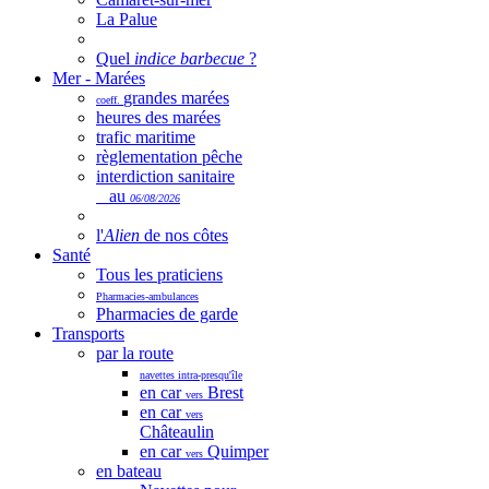
La Palue
Quel
indice barbecue
?
Mer - Marées
grandes marées
coeff.
heures des marées
trafic maritime
règlementation pêche
interdiction sanitaire
au
06/08/2026
l'
Alien
de nos côtes
Santé
Tous les praticiens
Pharmacies-ambulances
Pharmacies de garde
Transports
par la route
navettes intra-presqu'île
en car
Brest
vers
en car
vers
Châteaulin
en car
Quimper
vers
en bateau