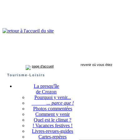
Presqu'île de Crozon : tourisme et infos pratiques
Crozon
Camaret-sur-mer
Roscanvel
Argol
Lanvéoc
Landévennec
revenir où vous étiez
page d'accueil
Tourisme-Loisirs
La presqu'île
de Crozon
Pourquoi y venir...
... parce que !
Photos commentées
Comment y venir
Quel est le climat ?
! Vacances festives !
Livres-revues-guides
Cartes-repères