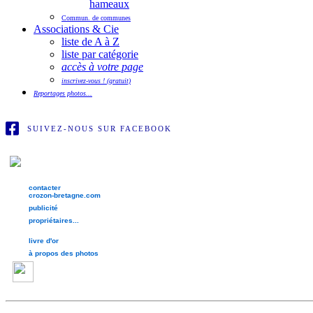
hameaux
Commun. de communes
Associations & Cie
liste de A à Z
liste par catégorie
accès à votre page
inscrivez-vous ! (gratuit)
Reportages photos...
SUIVEZ-NOUS SUR FACEBOOK
contacter
crozon-bretagne.com
publicité
propriétaires...
livre d'or
à propos des photos