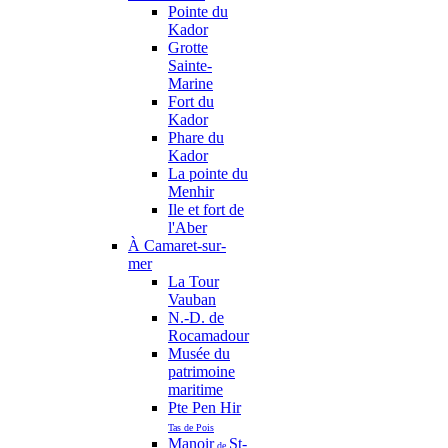
Pointe du
Kador
Grotte
Sainte-
Marine
Fort du
Kador
Phare du
Kador
La pointe du
Menhir
Ile et fort de
l'Aber
À Camaret-sur-
mer
La Tour
Vauban
N.-D. de
Rocamadour
Musée du
patrimoine
maritime
Pte Pen Hir
Tas de Pois
Manoir
St-
de