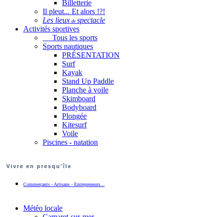
Billetterie
Il pleut... Et alors !?!
Les lieux
spectacle
de
Activités sportives
Tous les sports
Sports nautiques
PRÉSENTATION
Surf
Kayak
Stand Up Paddle
Planche à voile
Skimboard
Bodyboard
Plongée
Kitesurf
Voile
Piscines - natation
Vivre en presqu'île
Commerçants - Artisans - Entrepreneurs...
Météo locale
Camaret-sur-mer