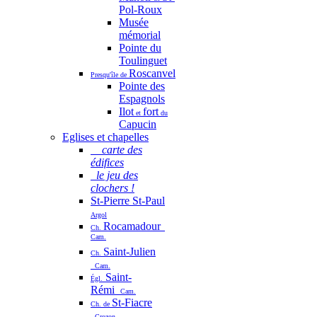
Pol-Roux
Musée
mémorial
Pointe du
Toulinguet
Roscanvel
Presqu'île de
Pointe des
Espagnols
Ilot
fort
et
du
Capucin
Eglises et chapelles
carte des
édifices
le jeu des
clochers !
St-Pierre St-Paul
Argol
Rocamadour
Ch.
Cam.
Saint-Julien
Ch.
Cam.
Saint-
Égl.
Rémi
Cam.
St-Fiacre
Ch. de
Crozon