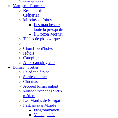
owners speak English
Manger... Dormir...
Restaurants
Crêperies
Marchés et foires
Les marchés de
toute la presqu'île
à Crozon-Morgat
Tables de pique-nique
Chambres d'hôtes
Hôtels
Campings
Aires camping-cars
Loisirs - Sorties
La pêche à pied
Sorties en mer
Cinémas
Accueil loisirs enfant
Musée vivant des vieux
métiers
Les Mardis de Morgat
Fest.
Monde
du bout du
Programmation
Visite guidée