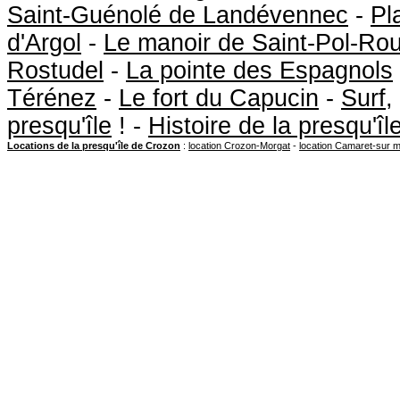
Saint-Guénolé de Landévennec
-
Pl
d'Argol
-
Le manoir de Saint-Pol-Ro
Rostudel
-
La pointe des Espagnols
Térénez
-
Le fort du Capucin
-
Surf
,
presqu'île
! -
Histoire de la presqu'î
Locations de la presqu'île de Crozon
:
location Crozon-Morgat
-
location Camaret-sur 