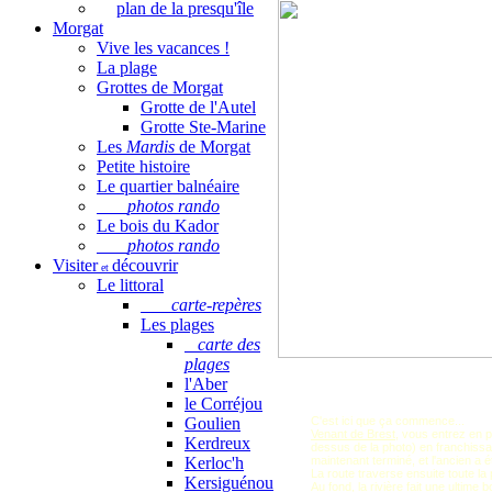
plan de la presqu'île
Morgat
Vive les vacances !
La plage
Grottes de Morgat
Grotte de l'Autel
Grotte Ste-Marine
Les
Mardis
de Morgat
Petite histoire
Le quartier balnéaire
photos rando
Le bois du Kador
photos rando
Visiter
découvrir
et
Le littoral
carte-repères
Les plages
carte des
plages
l'Aber
le Corréjou
Goulien
C'est ici que ça commence...
Venant de Brest
, vous entrez en p
Kerdreux
dessus de la photo) en franchissan
Kerloc'h
maintenant terminé, et l'ancien a é
La route traverse ensuite toute la 
Kersiguénou
Au fond, la rivière fait une ultime 