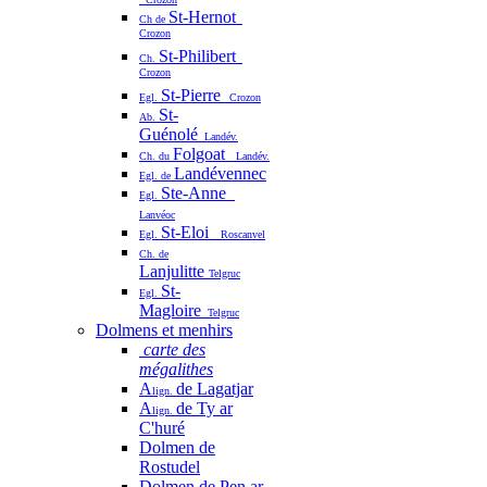
St-Hernot
Ch de
Crozon
St-Philibert
Ch.
Crozon
St-Pierre
Egl.
Crozon
St-
Ab.
Guénolé
Landév.
Folgoat
Ch. du
Landév.
Landévennec
Egl. de
Ste-Anne
Egl.
Lanvéoc
St-Eloi
Egl.
Roscanvel
Ch. de
Lanjulitte
Telgruc
St-
Egl.
Magloire
Telgruc
Dolmens et menhirs
carte des
mégalithes
A
de Lagatjar
lign.
A
de Ty ar
lign.
C'huré
Dolmen de
Rostudel
Dolmen de Pen ar