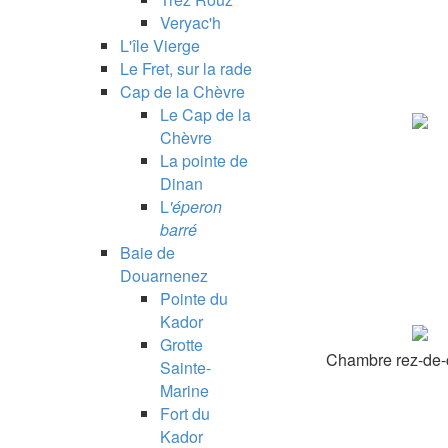
Veryac'h
L'île Vierge
Le Fret, sur la rade
Cap de la Chèvre
Le Cap de la
Chèvre
La pointe de
Dinan
L
'éperon
barré
Baie de
Douarnenez
Pointe du
Kador
Grotte
Chambre rez-de
Sainte-
Marine
Fort du
Kador