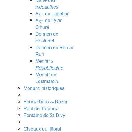
mégalithes
A
de Lagatjar
lign.
A
de Ty ar
lign.
C'huré
Dolmen de
Rostudel
Dolmen de Pen ar
Run
Menhir
la
Républicaine
Menhir de
Lostmarc'h
Monum. historiques
Four
chaux
Rozan
à
de
Pont de Térénez
Fontaine de St-Divy
Oiseaux du littoral