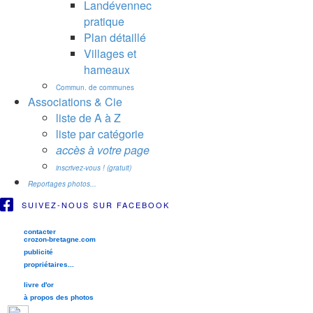
Landévennec
pratique
Plan détaillé
Villages et
hameaux
Commun. de communes
Associations & Cie
liste de A à Z
liste par catégorie
accès à votre page
inscrivez-vous ! (gratuit)
Reportages photos...
SUIVEZ-NOUS SUR FACEBOOK
contacter
crozon-bretagne.com
publicité
propriétaires...
livre d'or
à propos des photos