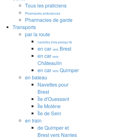
Tous les praticiens
Pharmacies-ambulances
Pharmacies de garde
Transports
par la route
navettes intra-presqu'île
en car
Brest
vers
en car
vers
Châteaulin
en car
Quimper
vers
en bateau
Navettes pour
Brest
Île d'Ouessant
Île Molène
Île de Sein
en train
de Quimper et
Brest vers Nantes