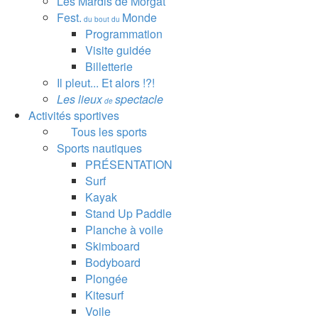
Les Mardis de Morgat
Fest.
Monde
du bout du
Programmation
Visite guidée
Billetterie
Il pleut... Et alors !?!
Les lieux
spectacle
de
Activités sportives
Tous les sports
Sports nautiques
PRÉSENTATION
Surf
Kayak
Stand Up Paddle
Planche à voile
Skimboard
Bodyboard
Plongée
Kitesurf
Voile