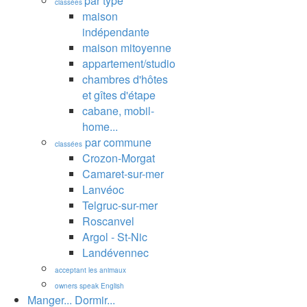
par type
classées
maison
indépendante
maison mitoyenne
appartement/studio
chambres d'hôtes
et gîtes d'étape
cabane, mobil-
home...
par commune
classées
Crozon-Morgat
Camaret-sur-mer
Lanvéoc
Telgruc-sur-mer
Roscanvel
Argol - St-Nic
Landévennec
acceptant les animaux
owners speak English
Manger... Dormir...