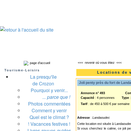
Presqu'île de Crozon : tourisme et infos pratiques
Crozon
Camaret-sur-mer
Roscanvel
Argol
Lanvéoc
Landévennec
<<<
revenir où vous étiez
<<<
page d'accueil
Tourisme-Loisirs
Locations de 
La presqu'île
de Crozon
Joli penty près du fort de Land
Pourquoi y venir...
Annonce n° 493
Co
... parce que !
Capacité
: 4 personnes
Type
:
Photos commentées
Tarif
: de 450 à 500 € par semaine
Comment y venir
Quel est le climat ?
Adresse
:
Landaoudec
! Vacances festives !
Cette location est située à Landaoud
Si vous cherchez le calme, ce joli pe
Livres-revues-guides