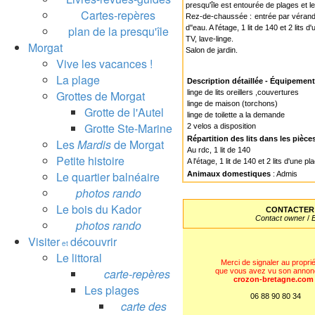
presqu'île est entourée de plages et 
Cartes-repères
Rez-de-chaussée : entrée par véranda,
plan de la presqu'île
d''eau. A l'étage, 1 lit de 140 et 2 lits d
TV, lave-linge.
Morgat
Salon de jardin.
Vive les vacances !
La plage
Description détaillée - Équipemen
Grottes de Morgat
linge de lits oreillers ,couvertures
linge de maison (torchons)
Grotte de l'Autel
linge de toilette a la demande
Grotte Ste-Marine
2 velos a disposition
Répartition des lits dans les pièce
Les
Mardis
de Morgat
Au rdc, 1 lit de 140
Petite histoire
A l'étage, 1 lit de 140 et 2 lits d'une pl
Le quartier balnéaire
Animaux domestiques
: Admis
photos rando
Le bois du Kador
CONTACTER 
Contact owner
/
photos rando
Visiter
découvrir
et
Le littoral
Merci de signaler au proprié
carte-repères
que vous avez vu son annon
crozon-bretagne.com
Les plages
06 88 90 80 34
carte des