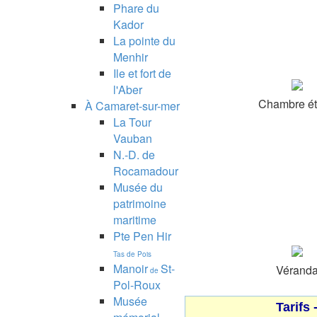
Phare du
Kador
La pointe du
Menhir
Ile et fort de
l'Aber
Chambre é
À Camaret-sur-mer
La Tour
Vauban
N.-D. de
Rocamadour
Musée du
patrimoine
maritime
Pte Pen Hir
Tas de Pois
Manoir
St-
Vérand
de
Pol-Roux
Musée
Tarifs