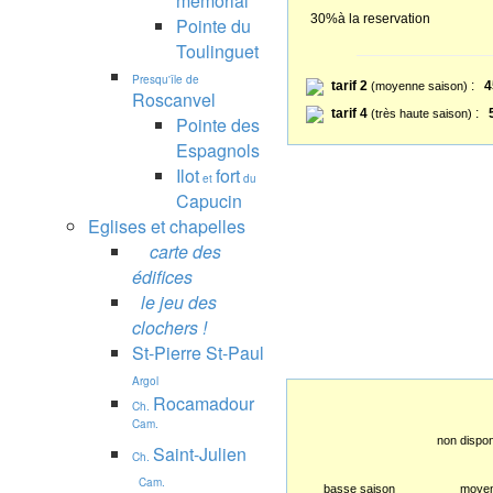
mémorial
30%à la reservation
Pointe du
Toulinguet
Presqu'île de
tarif 2
:
4
(moyenne saison)
Roscanvel
tarif 4
:
(très haute saison)
Pointe des
Espagnols
Ilot
fort
et
du
Capucin
Eglises et chapelles
carte des
édifices
le jeu des
clochers !
St-Pierre St-Paul
Argol
Rocamadour
Ch.
Cam.
non dispon
Saint-Julien
Ch.
Cam.
basse saison
moyen