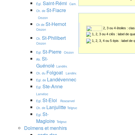
Saint-Rémi
Égl.
Cam.
St-Fiacre
Ch. de
Crozon
St-Hernot
Ch de
2, 3 ou 4 étoiles : cl
Crozon
1, 2, 3 ou 4 clés : label de qu
St-Philibert
Ch.
1, 2, 3, 4 ou 5 épis : label de
Crozon
St-Pierre
Egl.
Crozon
St-
Ab.
Guénolé
Landév.
Folgoat
Ch. du
Landév.
Landévennec
Egl. de
Ste-Anne
Egl.
Lanvéoc
St-Eloi
Egl.
Roscanvel
Lanjulitte
Ch. de
Telgruc
St-
Egl.
Magloire
Telgruc
Dolmens et menhirs
carte des