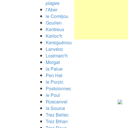
plages
l'Aber
le Corréjou
Goulien
Kerdreux
Kerloc'h
Kersiguénou
Lanvéoc
Lostmarc'h
Morgat
la Palue
Pen Hat
le Porzic
Postolonnec
le Poul
Roscanvel
la Source
Trez Bellec
Trez Bihan
Trez Rouz