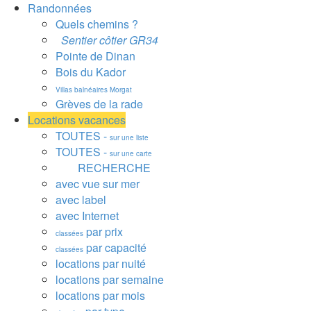
Randonnées
Quels chemins ?
Sentier côtier GR34
Pointe de Dinan
Bois du Kador
Villas balnéaires Morgat
Grèves de la rade
Locations vacances
TOUTES -
sur une liste
TOUTES -
sur une carte
RECHERCHE
avec vue sur mer
avec label
avec Internet
par prix
classées
par capacité
classées
locations par nuité
locations par semaine
locations par mois