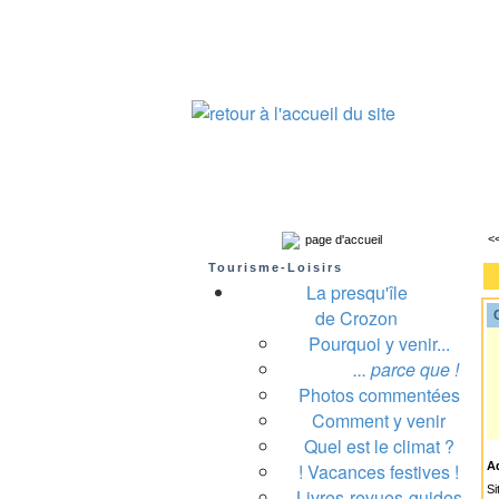
Presqu'île de Crozon : tourisme et infos pratiques
Crozon
Camaret-sur-mer
Roscanvel
Argo
<
page d'accueil
Tourisme-Loisirs
La presqu'île
de Crozon
C
Pourquoi y venir...
A
... parce que !
Photos commentées
Comment y venir
Quel est le climat ?
! Vacances festives !
A
Si
Livres-revues-guides