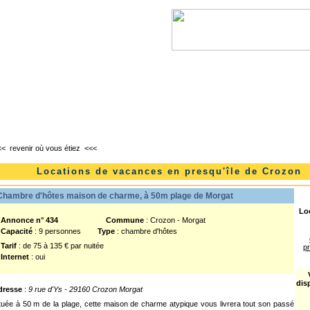
l
Lanvéoc
Landévennec
Telgruc-sur-mer
<<
revenir où vous étiez
<<<
Locations de vacances en presqu'île de Crozon
hambre d'hôtes maison de charme, à 50m plage de Morgat
Loc
nnonce n° 434
Commune
: Crozon - Morgat
Capacité
: 9 personnes
Type
: chambre d'hôtes
Tarif
: de 75 à 135 € par nuitée
pr
Internet
: oui
dis
dresse
:
9 rue d'Ys - 29160 Crozon Morgat
tuée à 50 m de la plage, cette maison de charme atypique vous livrera tout son passé