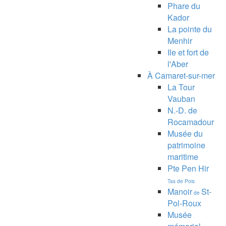
Phare du
Kador
La pointe du
Menhir
Ile et fort de
l'Aber
À Camaret-sur-mer
La Tour
Vauban
N.-D. de
Rocamadour
Musée du
patrimoine
maritime
Pte Pen Hir
Tas de Pois
Manoir
St-
de
Pol-Roux
Musée