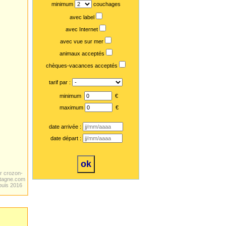
minimum
couchages
avec label
avec Internet
avec vue sur mer
animaux acceptés
chèques-vacances acceptés
tarif par :
minimum
€
maximum
€
date arrivée :
date départ :
r crozon-
tagne.com
puis 2016