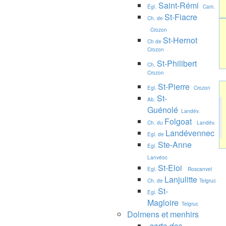
Saint-Rémi
Égl.
Cam.
St-Fiacre
Ch. de
Crozon
St-Hernot
Ch de
Crozon
St-Philibert
Ch.
Crozon
St-Pierre
Egl.
Crozon
St-
Ab.
Guénolé
Landév.
Folgoat
Ch. du
Landév.
Landévennec
Egl. de
Ste-Anne
Egl.
Lanvéoc
St-Eloi
Egl.
Roscanvel
Lanjulitte
Ch. de
Telgruc
St-
Egl.
Magloire
Telgruc
Dolmens et menhirs
carte des