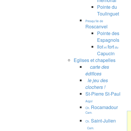
mémorial
Pointe du
Toulinguet
Presqu'île de
Roscanvel
Pointe des
Espagnols
Ilot
fort
et
du
Capucin
Eglises et chapelles
carte des
édifices
le jeu des
clochers !
St-Pierre St-Paul
Argol
Rocamadour
Ch.
Cam.
Saint-Julien
Ch.
Cam.