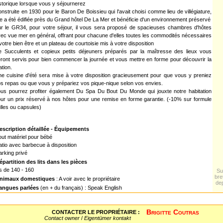
storique lorsque vous y séjournerez
nstruite en 1930 pour le Baron De Boissieu qui l'avait choisi comme lieu de villégiature,
le a été édifiée près du Grand hôtel De La Mer et bénéficie d'un environnement préservé
r le GR34, pour votre séjour, il vous sera proposé de spacieuses chambres d'hôtes
ec vue mer en général, offrant pour chacune d'elles toutes les commodités nécessaires
votre bien être et un plateau de courtoisie mis à votre disposition
 Succulents et copieux petits déjeuners préparés par la maîtresse des lieux vous
ront servis pour bien commencer la journée et vous mettre en forme pour découvrir la
ation.
e cuisine d'été sera mise à votre disposition gracieusement pour que vous y preniez
s repas ou que vous y prépariez vos pique-nique selon vos envies.
us pourrez profiter également Du Spa Du Bout Du Monde qui jouxte notre habitation
ur un prix réservé à nos hôtes pour une remise en forme garantie. (-10% sur formule
lles ou capsules)
escription détaillée - Équipements
out matériel pour bébé
atio avec barbecue à disposition
arking privé
épartition des lits dans les pièces
its de 140 - 160
Su
bre
nimaux domestiques
: A voir avec le propriétaire
de
angues parlées
(en + du français) : Speak English
Brigitte Coutras
CONTACTER LE PROPRIÉTAIRE :
Contact owner
/
Eigentümer kontakt