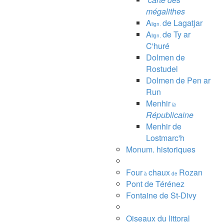
mégalithes
A
de Lagatjar
lign.
A
de Ty ar
lign.
C'huré
Dolmen de
Rostudel
Dolmen de Pen ar
Run
Menhir
la
Républicaine
Menhir de
Lostmarc'h
Monum. historiques
Four
chaux
Rozan
à
de
Pont de Térénez
Fontaine de St-Divy
Oiseaux du littoral