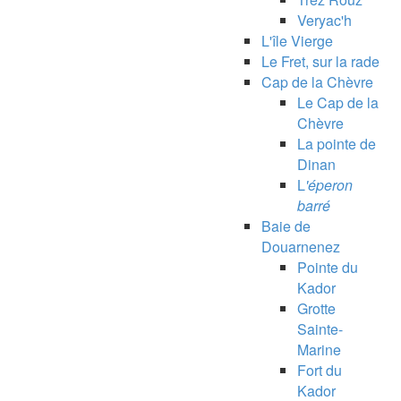
Veryac'h
L'île Vierge
Le Fret, sur la rade
Cap de la Chèvre
Le Cap de la
Chèvre
La pointe de
Dinan
L
'éperon
barré
Baie de
Douarnenez
Pointe du
Kador
Grotte
Sainte-
Marine
Fort du
Kador