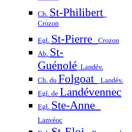
St-Philibert
Ch.
Crozon
St-Pierre
Egl.
Crozon
St-
Ab.
Guénolé
Landév.
Folgoat
Ch. du
Landév.
Landévennec
Egl. de
Ste-Anne
Egl.
Lanvéoc
St-Eloi