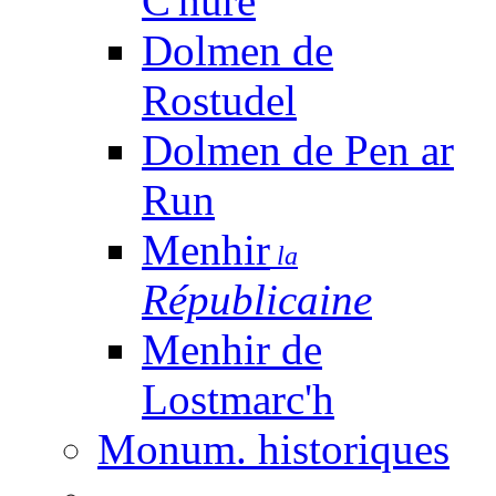
C'huré
Dolmen de
Rostudel
Dolmen de Pen ar
Run
Menhir
la
Républicaine
Menhir de
Lostmarc'h
Monum. historiques