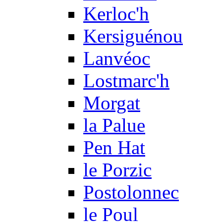
Kerloc'h
Kersiguénou
Lanvéoc
Lostmarc'h
Morgat
la Palue
Pen Hat
le Porzic
Postolonnec
le Poul