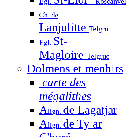
Egl.
Roscanvel
Ch. de
Lanjulitte
Telgruc
St-
Egl.
Magloire
Telgruc
Dolmens et menhirs
carte des
mégalithes
A
de Lagatjar
lign.
A
de Ty ar
lign.