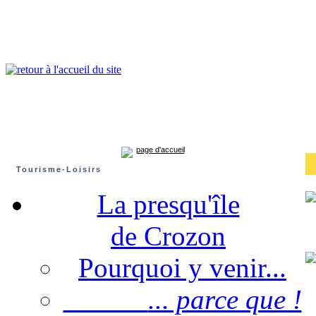
Presqu'île de Crozon : tourisme et infos pratiques
Crozon
Camaret-sur-mer
Roscanvel
Argol
Lanvéoc
Landévennec
page d'accueil
Tourisme-Loisirs
La presqu'île
de Crozon
Pourquoi y venir...
... parce que !