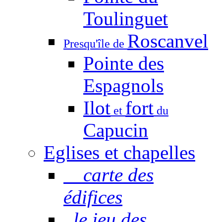
Toulinguet
Roscanvel
Presqu'île de
Pointe des
Espagnols
Ilot
fort
et
du
Capucin
Eglises et chapelles
carte des
édifices
le jeu des