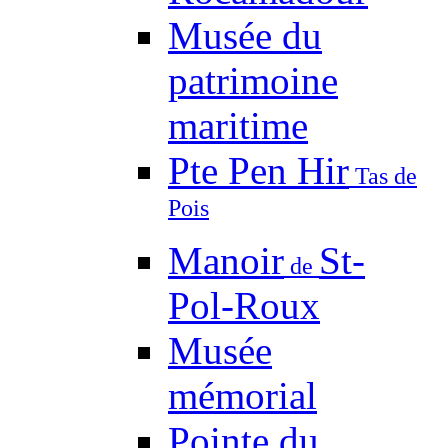
Musée du
patrimoine
maritime
Pte Pen Hir
Tas de
Pois
Manoir
St-
de
Pol-Roux
Musée
mémorial
Pointe du