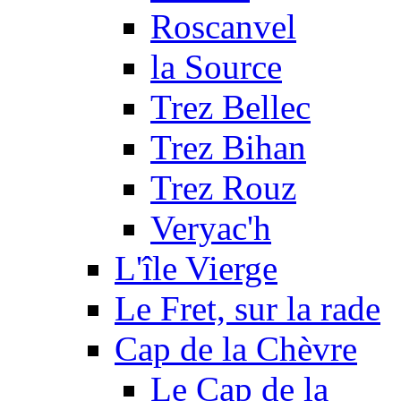
Roscanvel
la Source
Trez Bellec
Trez Bihan
Trez Rouz
Veryac'h
L'île Vierge
Le Fret, sur la rade
Cap de la Chèvre
Le Cap de la