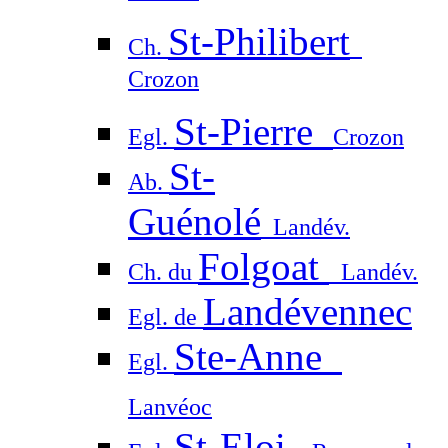
St-Philibert
Ch.
Crozon
St-Pierre
Egl.
Crozon
St-
Ab.
Guénolé
Landév.
Folgoat
Ch. du
Landév.
Landévennec
Egl. de
Ste-Anne
Egl.
Lanvéoc
St-Eloi