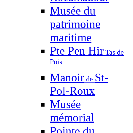
Musée du
patrimoine
maritime
Pte Pen Hir
Tas de
Pois
Manoir
St-
de
Pol-Roux
Musée
mémorial
Pointe du