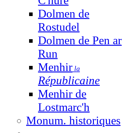
C'huré
Dolmen de
Rostudel
Dolmen de Pen ar
Run
Menhir
la
Républicaine
Menhir de
Lostmarc'h
Monum. historiques