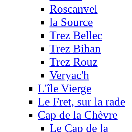
Roscanvel
la Source
Trez Bellec
Trez Bihan
Trez Rouz
Veryac'h
L'île Vierge
Le Fret, sur la rade
Cap de la Chèvre
Le Cap de la