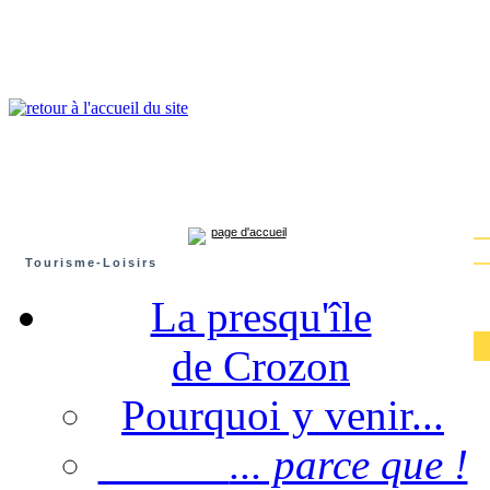
Presqu'île de Crozon : tourisme et infos pratiques
Crozon
Camaret-sur-mer
Roscanvel
Argol
Lanvéoc
Landévennec
page d'accueil
Tourisme-Loisirs
La presqu'île
de Crozon
Pourquoi y venir...
... parce que !