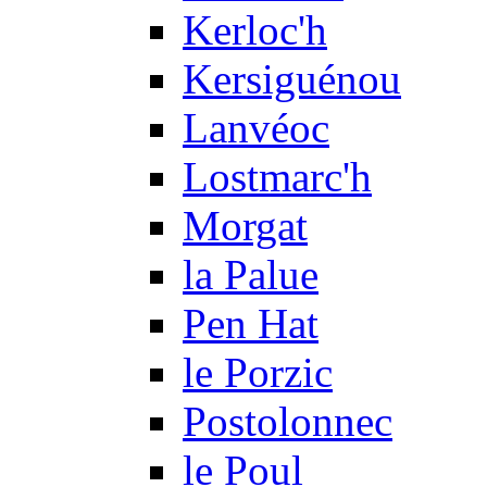
Kerloc'h
Kersiguénou
Lanvéoc
Lostmarc'h
Morgat
la Palue
Pen Hat
le Porzic
Postolonnec
le Poul