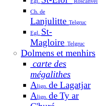
Egl.
Roscanvel
Ch. de
Lanjulitte
Telgruc
St-
Egl.
Magloire
Telgruc
Dolmens et menhirs
carte des
mégalithes
A
de Lagatjar
lign.
A
de Ty ar
lign.