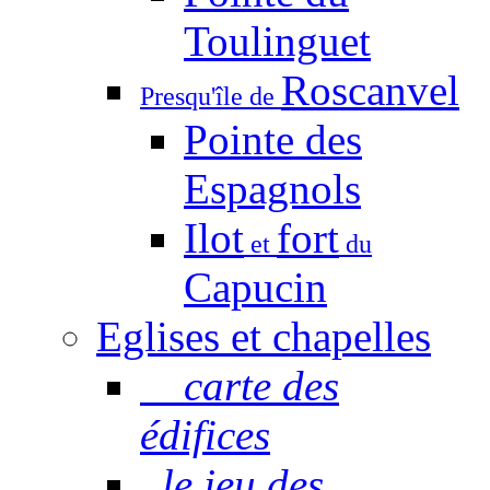
Toulinguet
Roscanvel
Presqu'île de
Pointe des
Espagnols
Ilot
fort
et
du
Capucin
Eglises et chapelles
carte des
édifices
le jeu des