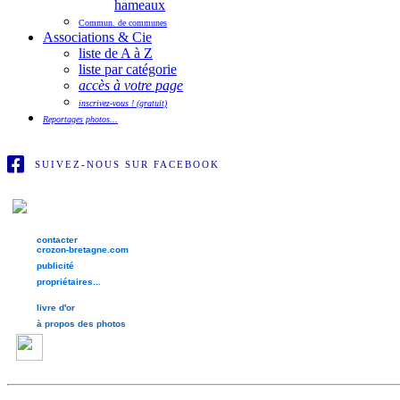
hameaux
Commun. de communes
Associations & Cie
liste de A à Z
liste par catégorie
accès à votre page
inscrivez-vous ! (gratuit)
Reportages photos...
SUIVEZ-NOUS SUR FACEBOOK
contacter
crozon-bretagne.com
publicité
propriétaires...
livre d'or
à propos des photos