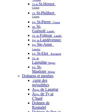
St-Hernot
Ch de
Crozon
St-Philibert
Ch.
Crozon
St-Pierre
Egl.
Crozon
St-
Ab.
Guénolé
Landév.
Folgoat
Ch. du
Landév.
Landévennec
Egl. de
Ste-Anne
Egl.
Lanvéoc
St-Eloi
Egl.
Roscanvel
Ch. de
Lanjulitte
Telgruc
St-
Egl.
Magloire
Telgruc
Dolmens et menhirs
carte des
mégalithes
A
de Lagatjar
lign.
A
de Ty ar
lign.
C'huré
Dolmen de
Rostudel
Dolmen de Pen ar