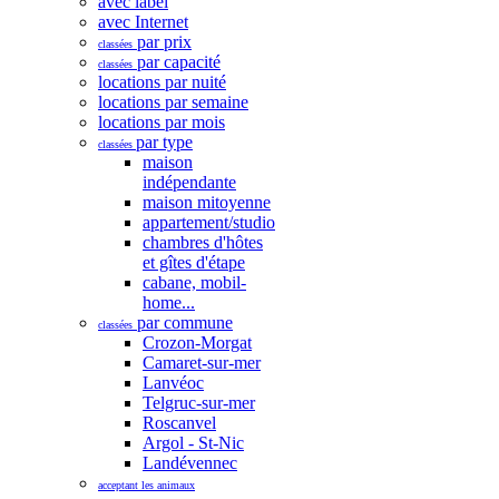
avec label
avec Internet
par prix
classées
par capacité
classées
locations par nuité
locations par semaine
locations par mois
par type
classées
maison
indépendante
maison mitoyenne
appartement/studio
chambres d'hôtes
et gîtes d'étape
cabane, mobil-
home...
par commune
classées
Crozon-Morgat
Camaret-sur-mer
Lanvéoc
Telgruc-sur-mer
Roscanvel
Argol - St-Nic
Landévennec
acceptant les animaux