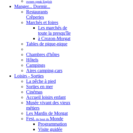
owners speak English
Manger... Dormir...
Restaurants
Crêperies
Marchés et foires
Les marchés de
toute la presqu'île
à Crozon-Morgat
Tables de pique-nique
Chambres d'hôtes
Hôtels
Campings
Aires camping-cars
Loisirs - Sorties
La pêche à pied
Sorties en mer
Cinémas
Accueil loisirs enfant
Musée vivant des vieux
métiers
Les Mardis de Morgat
Fest.
Monde
du bout du
Programmation
Visite guidée