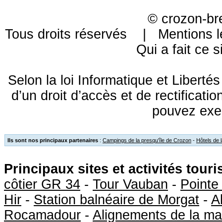
©
crozon-br
Tous droits réservés |
Mentions l
Qui a fait ce s
Selon la loi Informatique et Libert
d’un droit d’accès et de rectificat
pouvez exe
Ils sont nos principaux partenaires
:
Campings de la presqu'île de Crozon
-
Hôtels de 
Principaux sites et activités tour
côtier GR 34
-
Tour Vauban
-
Pointe
Hir
-
Station balnéaire de Morgat
-
A
Rocamadour
-
Alignements de la ma