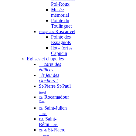
Pol-Roux
Musée
mémorial
Pointe du
Toulinguet
Roscanvel
Presqu'île de
Pointe des
Espagnols
Ilot
fort
et
du
Capucin
Eglises et chapelles
carte des
édifices
le jeu des
clochers !
St-Pierre St-Paul
Argol
Rocamadour
Ch.
Cam.
Saint-Julien
Ch.
Cam.
Saint-
Égl.
Rémi
Cam.
St-Fiacre
Ch. de
Crozon