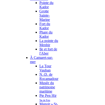
Pointe du
Kador
Grotte
Sainte-
Marine
Fort du
Kador
Phare du
Kador
La pointe du
Menhir
Ile et fort de
l'Aber
À Camaret-sur-
mer
La Tour
Vauban
N.-D. de
Rocamadour
Musée du
patrimoine
maritime
Pte Pen Hir
Tas de Pois
Manoir
St-
de