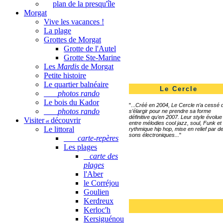
plan de la presqu'île
Morgat
Vive les vacances !
La plage
Grottes de Morgat
Grotte de l'Autel
Grotte Ste-Marine
Les
Mardis
de Morgat
Petite histoire
Le quartier balnéaire
Le Cercle
photos rando
Le bois du Kador
"...
Créé en 2004, Le Cercle n’a cessé 
photos rando
s’élargir pour ne prendre sa forme
définitive qu’en 2007. Leur style évolue
Visiter
découvrir
et
entre mélodies cool jazz, soul, Funk et
Le littoral
rythmique hip hop, mise en relief par d
sons électroniques...
"
carte-repères
Les plages
carte des
plages
l'Aber
le Corréjou
Goulien
Kerdreux
Kerloc'h
Kersiguénou