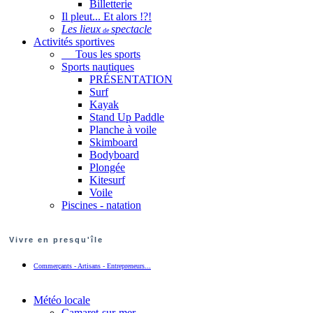
Billetterie
Il pleut... Et alors !?!
Les lieux
spectacle
de
Activités sportives
Tous les sports
Sports nautiques
PRÉSENTATION
Surf
Kayak
Stand Up Paddle
Planche à voile
Skimboard
Bodyboard
Plongée
Kitesurf
Voile
Piscines - natation
Vivre en presqu'île
Commerçants - Artisans - Entrepreneurs...
Météo locale
Camaret-sur-mer