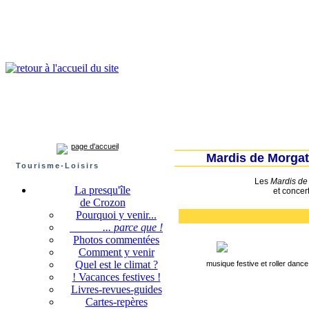
Presqu'île de Crozon : tourisme et infos pratiques
Crozon
Camaret-sur-mer
Roscanvel
Argol
Lanvéoc
Landévennec
page d'accueil
Mardis de Morgat
Tourisme-Loisirs
Les
Mardis de
La presqu'île
et concert
de Crozon
Pourquoi y venir...
... parce que !
Photos commentées
Comment y venir
Quel est le climat ?
musique festive et roller danc
! Vacances festives !
Livres-revues-guides
Cartes-repères