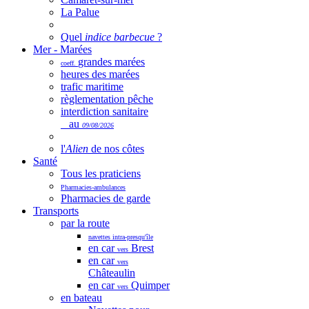
La Palue
Quel
indice barbecue
?
Mer - Marées
grandes marées
coeff.
heures des marées
trafic maritime
règlementation pêche
interdiction sanitaire
au
09/08/2026
l'
Alien
de nos côtes
Santé
Tous les praticiens
Pharmacies-ambulances
Pharmacies de garde
Transports
par la route
navettes intra-presqu'île
en car
Brest
vers
en car
vers
Châteaulin
en car
Quimper
vers
en bateau