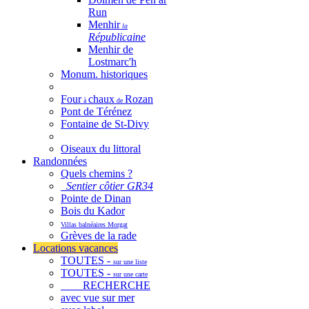
Run
Menhir
la
Républicaine
Menhir de
Lostmarc'h
Monum. historiques
Four
chaux
Rozan
à
de
Pont de Térénez
Fontaine de St-Divy
Oiseaux du littoral
Randonnées
Quels chemins ?
Sentier côtier GR34
Pointe de Dinan
Bois du Kador
Villas balnéaires Morgat
Grèves de la rade
Locations vacances
TOUTES -
sur une liste
TOUTES -
sur une carte
RECHERCHE
avec vue sur mer