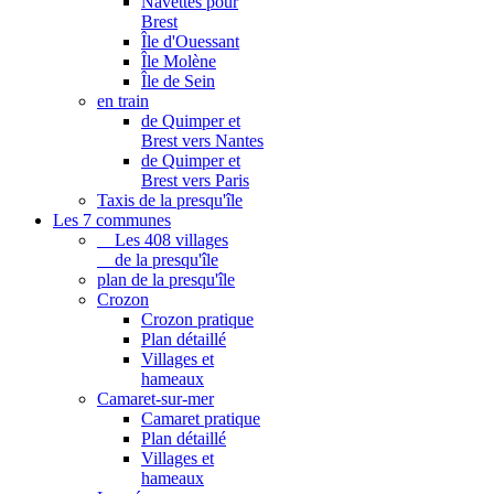
Navettes pour
Brest
Île d'Ouessant
Île Molène
Île de Sein
en train
de Quimper et
Brest vers Nantes
de Quimper et
Brest vers Paris
Taxis de la presqu'île
Les 7 communes
Les 408 villages
de la presqu'île
plan de la presqu'île
Crozon
Crozon pratique
Plan détaillé
Villages et
hameaux
Camaret-sur-mer
Camaret pratique
Plan détaillé
Villages et
hameaux