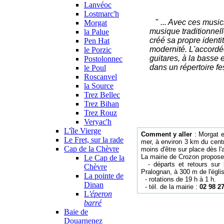
Lanvéoc
Lostmarc'h
"
... Avec ces musi
Morgat
musique traditionnell
la Palue
créé sa propre identit
Pen Hat
modernité. L'accordéon
le Porzic
guitares, à la basse
Postolonnec
dans un répertoire fest
le Poul
Roscanvel
la Source
Trez Bellec
Trez Bihan
Trez Rouz
Veryac'h
L'île Vierge
Comment y aller
: Morgat e
Le Fret, sur la rade
mer, à environ 3 km du cent
Cap de la Chèvre
moins d'être sur place dès l'
La mairie de Crozon propose 
Le Cap de la
- départs et retours sur 
Chèvre
Pralognan, à 300 m de l'églis
La pointe de
- rotations de 19 h à 1 h.
Dinan
- tél. de la mairie :
02 98 27
L
'éperon
barré
Baie de
Douarnenez