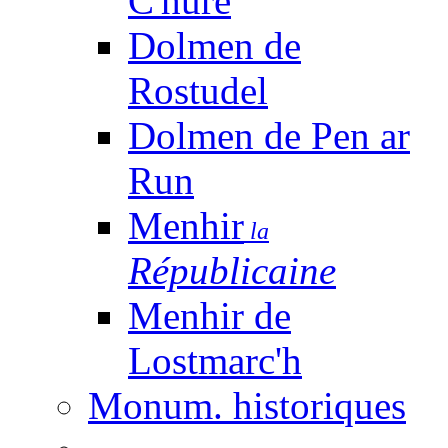
C'huré
Dolmen de
Rostudel
Dolmen de Pen ar
Run
Menhir
la
Républicaine
Menhir de
Lostmarc'h
Monum. historiques