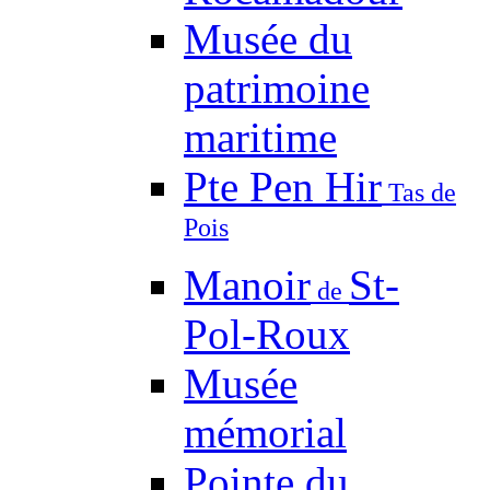
Musée du
patrimoine
maritime
Pte Pen Hir
Tas de
Pois
Manoir
St-
de
Pol-Roux
Musée
mémorial
Pointe du