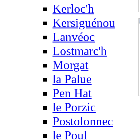
Kerloc'h
Kersiguénou
Lanvéoc
Lostmarc'h
Morgat
la Palue
Pen Hat
le Porzic
Postolonnec
le Poul