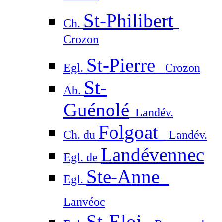
St-Philibert
Ch.
Crozon
St-Pierre
Egl.
Crozon
St-
Ab.
Guénolé
Landév.
Folgoat
Ch. du
Landév.
Landévennec
Egl. de
Ste-Anne
Egl.
Lanvéoc
St-Eloi