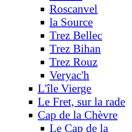
Roscanvel
la Source
Trez Bellec
Trez Bihan
Trez Rouz
Veryac'h
L'île Vierge
Le Fret, sur la rade
Cap de la Chèvre
Le Cap de la