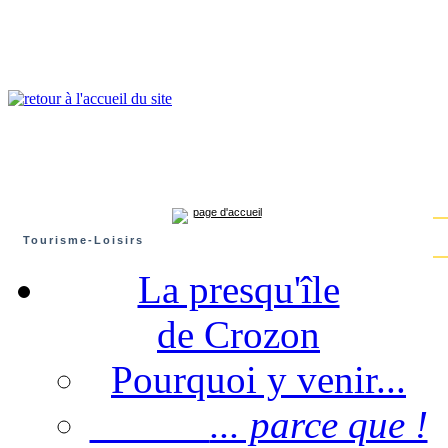
Presqu'île de Crozon : tourisme et infos pratiques
Crozon
Camaret-sur-mer
Roscanvel
Argol
Lanvéoc
Landévennec
page d'accueil
Tourisme-Loisirs
La presqu'île
de Crozon
Pourquoi y venir...
... parce que !