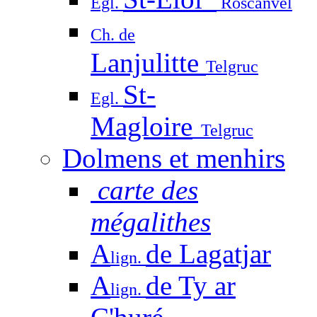
Egl.
Roscanvel
Ch. de
Lanjulitte
Telgruc
St-
Egl.
Magloire
Telgruc
Dolmens et menhirs
carte des
mégalithes
A
de Lagatjar
lign.
A
de Ty ar
lign.