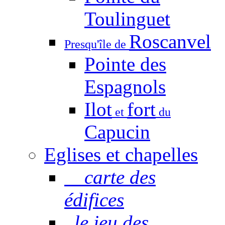
Toulinguet
Roscanvel
Presqu'île de
Pointe des
Espagnols
Ilot
fort
et
du
Capucin
Eglises et chapelles
carte des
édifices
le jeu des