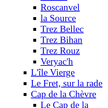
Roscanvel
la Source
Trez Bellec
Trez Bihan
Trez Rouz
Veryac'h
L'île Vierge
Le Fret, sur la rade
Cap de la Chèvre
Le Cap de la