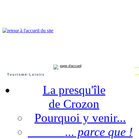
Presqu'île de Crozon : tourisme et infos pratiques
Crozon
Camaret-sur-mer
Roscanvel
Argol
Lanvéoc
Landévennec
page d'accueil
Tourisme-Loisirs
La presqu'île
de Crozon
Pourquoi y venir...
... parce que !