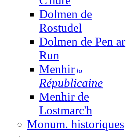
C'huré
Dolmen de
Rostudel
Dolmen de Pen ar
Run
Menhir
la
Républicaine
Menhir de
Lostmarc'h
Monum. historiques