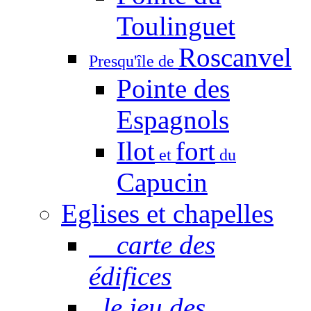
Toulinguet
Roscanvel
Presqu'île de
Pointe des
Espagnols
Ilot
fort
et
du
Capucin
Eglises et chapelles
carte des
édifices
le jeu des