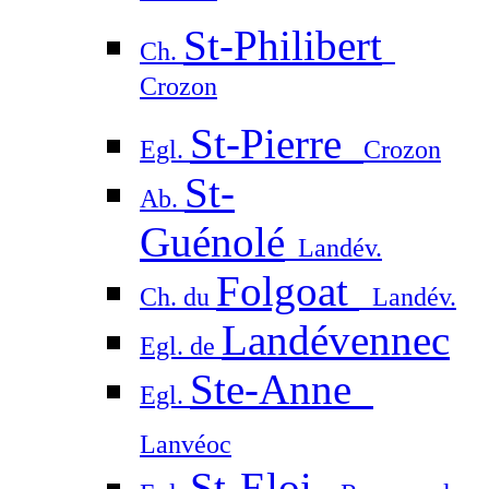
St-Philibert
Ch.
Crozon
St-Pierre
Egl.
Crozon
St-
Ab.
Guénolé
Landév.
Folgoat
Ch. du
Landév.
Landévennec
Egl. de
Ste-Anne
Egl.
Lanvéoc
St-Eloi