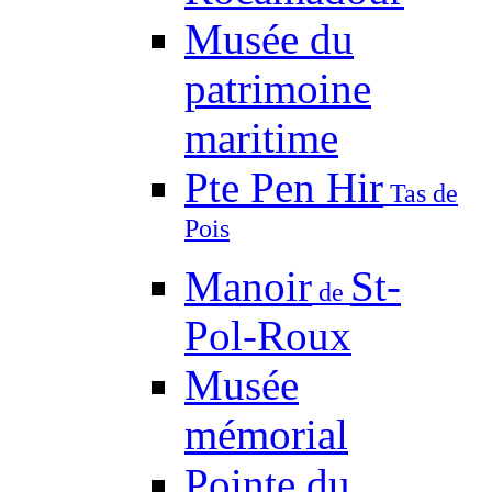
Musée du
patrimoine
maritime
Pte Pen Hir
Tas de
Pois
Manoir
St-
de
Pol-Roux
Musée
mémorial
Pointe du