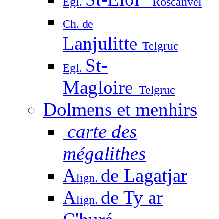
Egl.
Roscanvel
Ch. de
Lanjulitte
Telgruc
St-
Egl.
Magloire
Telgruc
Dolmens et menhirs
carte des
mégalithes
A
de Lagatjar
lign.
A
de Ty ar
lign.