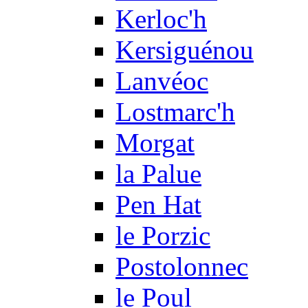
Kerloc'h
Kersiguénou
Lanvéoc
Lostmarc'h
Morgat
la Palue
Pen Hat
le Porzic
Postolonnec
le Poul