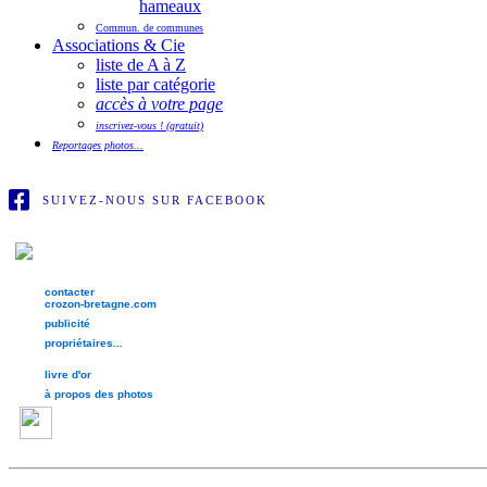
hameaux
Commun. de communes
Associations & Cie
liste de A à Z
liste par catégorie
accès à votre page
inscrivez-vous ! (gratuit)
Reportages photos...
SUIVEZ-NOUS SUR FACEBOOK
contacter
crozon-bretagne.com
publicité
propriétaires...
livre d'or
à propos des photos