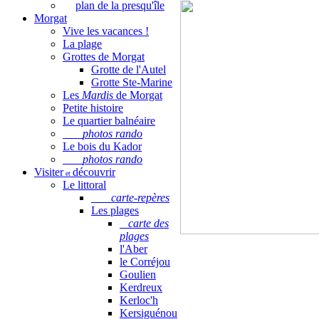
plan de la presqu'île
Morgat
Vive les vacances !
La plage
Grottes de Morgat
Grotte de l'Autel
Grotte Ste-Marine
Les
Mardis
de Morgat
Petite histoire
Le quartier balnéaire
photos rando
Le bois du Kador
photos rando
Visiter
découvrir
et
Le littoral
carte-repères
Les plages
carte des
plages
l'Aber
le Corréjou
Goulien
Tempête.
Un cargo est venu se mettr
Kerdreux
Kerloc'h
Kersiguénou