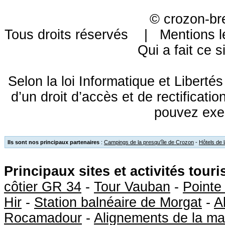
©
crozon-br
Tous droits réservés |
Mentions l
Qui a fait ce s
Selon la loi Informatique et Libert
d’un droit d’accès et de rectificat
pouvez exe
Ils sont nos principaux partenaires
:
Campings de la presqu'île de Crozon
-
Hôtels de 
Principaux sites et activités tour
côtier GR 34
-
Tour Vauban
-
Pointe
Hir
-
Station balnéaire de Morgat
-
A
Rocamadour
-
Alignements de la ma