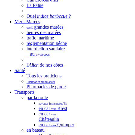
La Palue
Quel
indice barbecue
?
Mer - Marées
grandes marées
coeff.
heures des marées
trafic maritime
règlementation pêche
interdiction sanitaire
au
07/08/2026
l'
Alien
de nos côtes
Santé
Tous les praticiens
Pharmacies-ambulances
Pharmacies de garde
Transports
par la route
navettes intra-presqu'île
en car
Brest
vers
en car
vers
Châteaulin
en car
Quimper
vers
en bateau