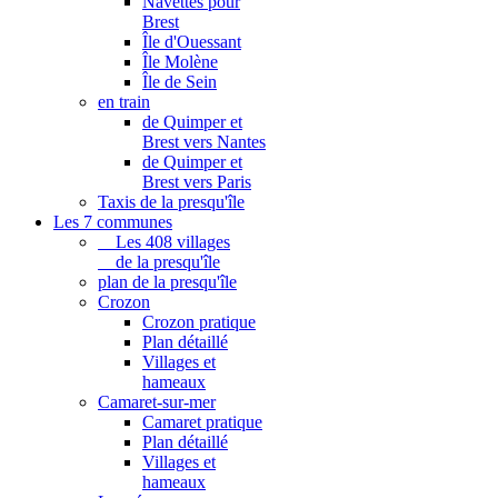
Navettes pour
Brest
Île d'Ouessant
Île Molène
Île de Sein
en train
de Quimper et
Brest vers Nantes
de Quimper et
Brest vers Paris
Taxis de la presqu'île
Les 7 communes
Les 408 villages
de la presqu'île
plan de la presqu'île
Crozon
Crozon pratique
Plan détaillé
Villages et
hameaux
Camaret-sur-mer
Camaret pratique
Plan détaillé
Villages et
hameaux