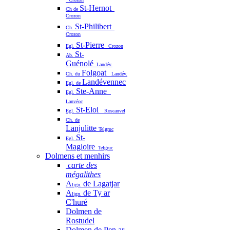
St-Hernot
Ch de
Crozon
St-Philibert
Ch.
Crozon
St-Pierre
Egl.
Crozon
St-
Ab.
Guénolé
Landév.
Folgoat
Ch. du
Landév.
Landévennec
Egl. de
Ste-Anne
Egl.
Lanvéoc
St-Eloi
Egl.
Roscanvel
Ch. de
Lanjulitte
Telgruc
St-
Egl.
Magloire
Telgruc
Dolmens et menhirs
carte des
mégalithes
A
de Lagatjar
lign.
A
de Ty ar
lign.
C'huré
Dolmen de
Rostudel
Dolmen de Pen ar