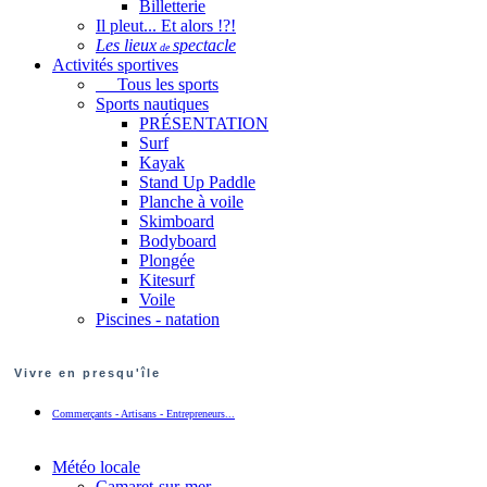
Billetterie
Il pleut... Et alors !?!
Les lieux
spectacle
de
Activités sportives
Tous les sports
Sports nautiques
PRÉSENTATION
Surf
Kayak
Stand Up Paddle
Planche à voile
Skimboard
Bodyboard
Plongée
Kitesurf
Voile
Piscines - natation
Vivre en presqu'île
Commerçants - Artisans - Entrepreneurs...
Météo locale
Camaret-sur-mer