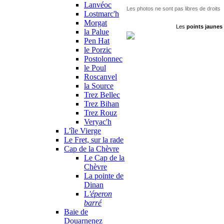
Lanvéoc
Les photos ne sont pas libres de droits
Lostmarc'h
Morgat
Les
points jaunes
la Palue
Pen Hat
le Porzic
Postolonnec
le Poul
Roscanvel
la Source
Trez Bellec
Trez Bihan
Trez Rouz
Veryac'h
L'île Vierge
Le Fret, sur la rade
Cap de la Chèvre
Le Cap de la
Chèvre
La pointe de
Dinan
L
'éperon
barré
Baie de
Douarnenez