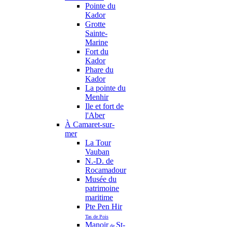
Pointe du
Kador
Grotte
Sainte-
Marine
Fort du
Kador
Phare du
Kador
La pointe du
Menhir
Ile et fort de
l'Aber
À Camaret-sur-
mer
La Tour
Vauban
N.-D. de
Rocamadour
Musée du
patrimoine
maritime
Pte Pen Hir
Tas de Pois
Manoir
St-
de