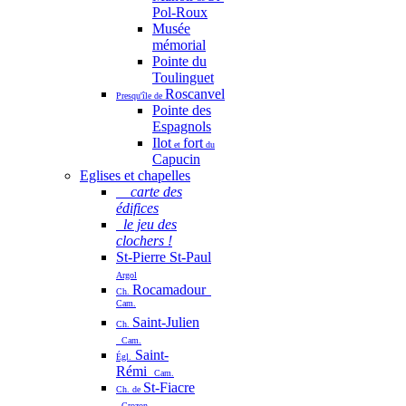
Pol-Roux
Musée
mémorial
Pointe du
Toulinguet
Roscanvel
Presqu'île de
Pointe des
Espagnols
Ilot
fort
et
du
Capucin
Eglises et chapelles
carte des
édifices
le jeu des
clochers !
St-Pierre St-Paul
Argol
Rocamadour
Ch.
Cam.
Saint-Julien
Ch.
Cam.
Saint-
Égl.
Rémi
Cam.
St-Fiacre
Ch. de
Crozon