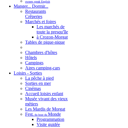
owners speak English
Manger... Dormir...
Restaurants
Crêperies
Marchés et foires
Les marchés de
toute la presqu'île
à Crozon-Morgat
Tables de pique-nique
Chambres d'hôtes
Hôtels
Campings
Aires camping-cars
Loisirs - Sorties
La pêche à pied
Sorties en mer
Cinémas
Accueil loisirs enfant
Musée vivant des vieux
métiers
Les Mardis de Morgat
Fest.
Monde
du bout du
Programmation
Visite guidée