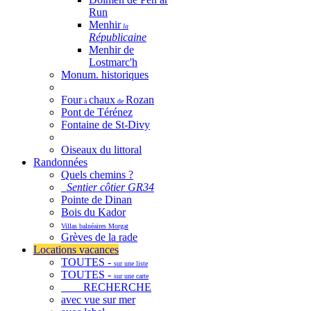
Run
Menhir
la
Républicaine
Menhir de
Lostmarc'h
Monum. historiques
Four
chaux
Rozan
à
de
Pont de Térénez
Fontaine de St-Divy
Oiseaux du littoral
Randonnées
Quels chemins ?
Sentier côtier GR34
Pointe de Dinan
Bois du Kador
Villas balnéaires Morgat
Grèves de la rade
Locations vacances
TOUTES -
sur une liste
TOUTES -
sur une carte
RECHERCHE
avec vue sur mer