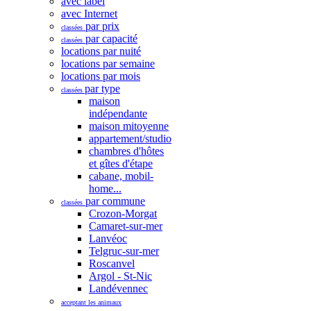
avec label
avec Internet
par prix
classées
par capacité
classées
locations par nuité
locations par semaine
locations par mois
par type
classées
maison
indépendante
maison mitoyenne
appartement/studio
chambres d'hôtes
et gîtes d'étape
cabane, mobil-
home...
par commune
classées
Crozon-Morgat
Camaret-sur-mer
Lanvéoc
Telgruc-sur-mer
Roscanvel
Argol - St-Nic
Landévennec
acceptant les animaux