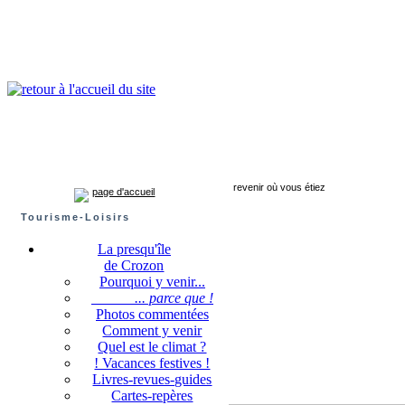
Presqu'île de Crozon : tourisme et infos pratiques
Crozon
Camaret-sur-mer
Roscanvel
Argol
Lanvéoc
Landévennec
revenir où vous étiez
page d'accueil
Tourisme-Loisirs
La presqu'île
de Crozon
Pourquoi y venir...
... parce que !
Photos commentées
Comment y venir
Quel est le climat ?
! Vacances festives !
Livres-revues-guides
Cartes-repères