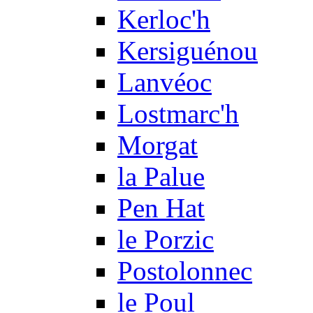
Kerloc'h
Kersiguénou
Lanvéoc
Lostmarc'h
Morgat
la Palue
Pen Hat
le Porzic
Postolonnec
le Poul