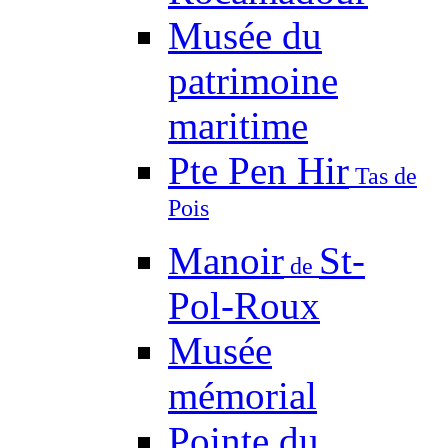
Musée du
patrimoine
maritime
Pte Pen Hir
Tas de
Pois
Manoir
St-
de
Pol-Roux
Musée
mémorial
Pointe du