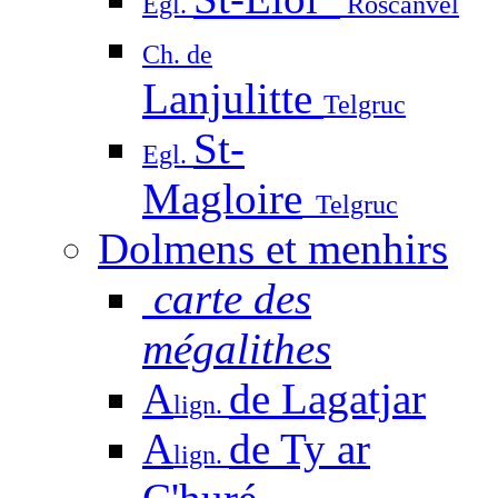
Egl.
Roscanvel
Ch. de
Lanjulitte
Telgruc
St-
Egl.
Magloire
Telgruc
Dolmens et menhirs
carte des
mégalithes
A
de Lagatjar
lign.
A
de Ty ar
lign.