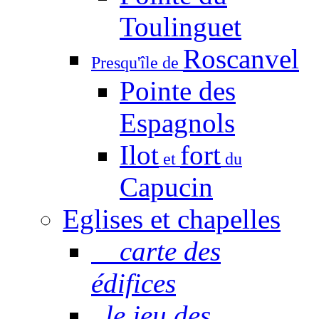
Toulinguet
Roscanvel
Presqu'île de
Pointe des
Espagnols
Ilot
fort
et
du
Capucin
Eglises et chapelles
carte des
édifices
le jeu des