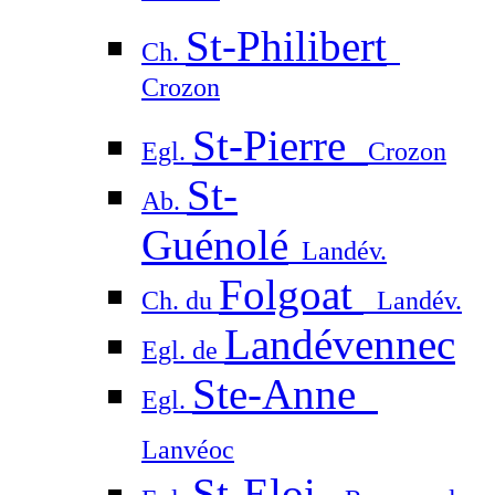
St-Philibert
Ch.
Crozon
St-Pierre
Egl.
Crozon
St-
Ab.
Guénolé
Landév.
Folgoat
Ch. du
Landév.
Landévennec
Egl. de
Ste-Anne
Egl.
Lanvéoc
St-Eloi