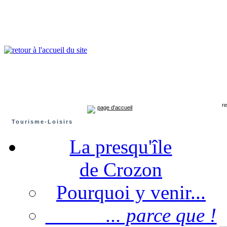
Presqu'île de Crozon : tourisme et infos pratiques
Crozon
Camaret-sur-mer
Roscanvel
Argol
Lanvéoc
Landévennec
rev
page d'accueil
Tourisme-Loisirs
La presqu'île
de Crozon
Pourquoi y venir...
... parce que !