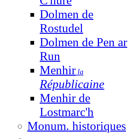
C'huré
Dolmen de
Rostudel
Dolmen de Pen ar
Run
Menhir
la
Républicaine
Menhir de
Lostmarc'h
Monum. historiques