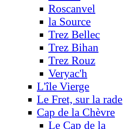
Roscanvel
la Source
Trez Bellec
Trez Bihan
Trez Rouz
Veryac'h
L'île Vierge
Le Fret, sur la rade
Cap de la Chèvre
Le Cap de la