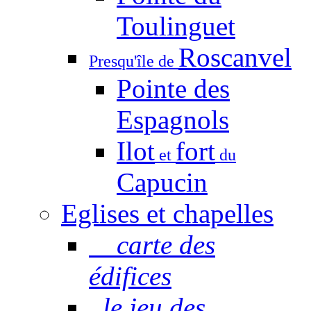
Toulinguet
Roscanvel
Presqu'île de
Pointe des
Espagnols
Ilot
fort
et
du
Capucin
Eglises et chapelles
carte des
édifices
le jeu des