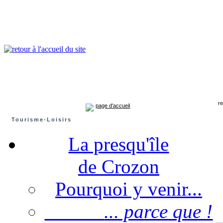
Presqu'île de Crozon : tourisme et infos pratiques
Crozon
Camaret-sur-mer
Roscanvel
Argol
Lanvéoc
Landévennec
rev
page d'accueil
Tourisme-Loisirs
La presqu'île
de Crozon
Pourquoi y venir...
... parce que !