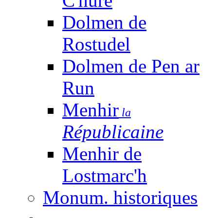
C'huré
Dolmen de
Rostudel
Dolmen de Pen ar
Run
Menhir
la
Républicaine
Menhir de
Lostmarc'h
Monum. historiques