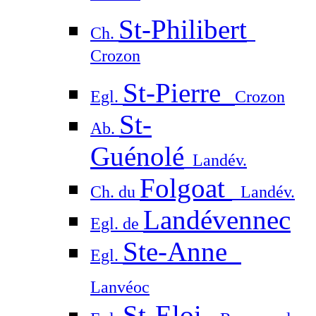
St-Philibert
Ch.
Crozon
St-Pierre
Egl.
Crozon
St-
Ab.
Guénolé
Landév.
Folgoat
Ch. du
Landév.
Landévennec
Egl. de
Ste-Anne
Egl.
Lanvéoc
St-Eloi