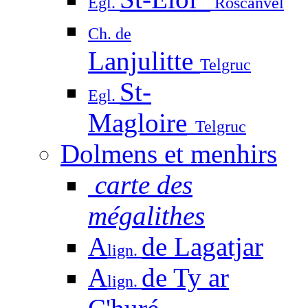
Egl.
Roscanvel
Ch. de
Lanjulitte
Telgruc
St-
Egl.
Magloire
Telgruc
Dolmens et menhirs
carte des
mégalithes
A
de Lagatjar
lign.
A
de Ty ar
lign.