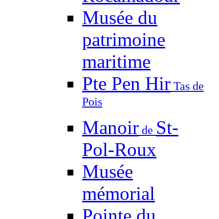
Musée du
patrimoine
maritime
Pte Pen Hir
Tas de
Pois
Manoir
St-
de
Pol-Roux
Musée
mémorial
Pointe du