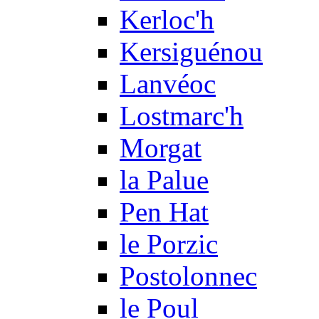
Kerloc'h
Kersiguénou
Lanvéoc
Lostmarc'h
Morgat
la Palue
Pen Hat
le Porzic
Postolonnec
le Poul