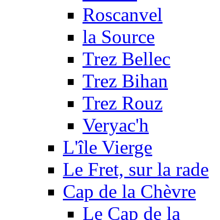
Roscanvel
la Source
Trez Bellec
Trez Bihan
Trez Rouz
Veryac'h
L'île Vierge
Le Fret, sur la rade
Cap de la Chèvre
Le Cap de la