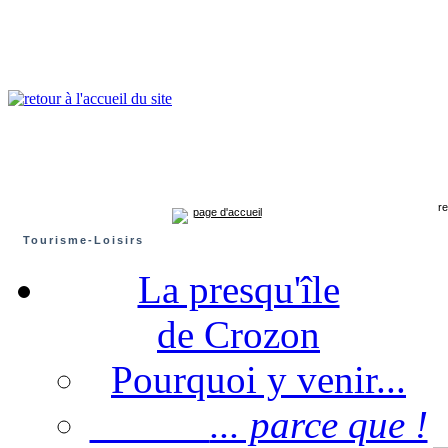
Presqu'île de Crozon : tourisme et infos pratiques
Crozon
Camaret-sur-mer
Roscanvel
Argol
Lanvéoc
Landévennec
rev
page d'accueil
Tourisme-Loisirs
La presqu'île
de Crozon
Pourquoi y venir...
... parce que !