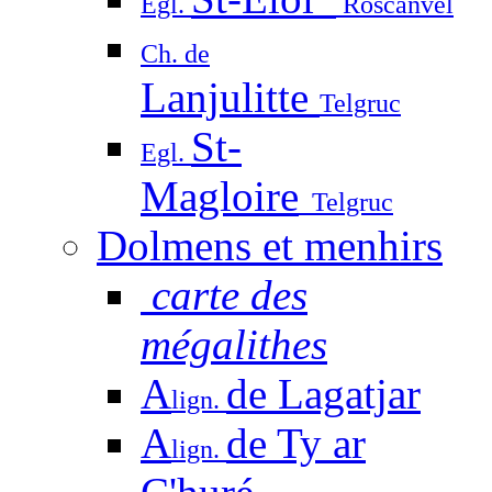
Egl.
Roscanvel
Ch. de
Lanjulitte
Telgruc
St-
Egl.
Magloire
Telgruc
Dolmens et menhirs
carte des
mégalithes
A
de Lagatjar
lign.
A
de Ty ar
lign.