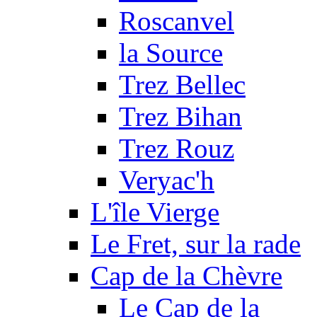
Roscanvel
la Source
Trez Bellec
Trez Bihan
Trez Rouz
Veryac'h
L'île Vierge
Le Fret, sur la rade
Cap de la Chèvre
Le Cap de la