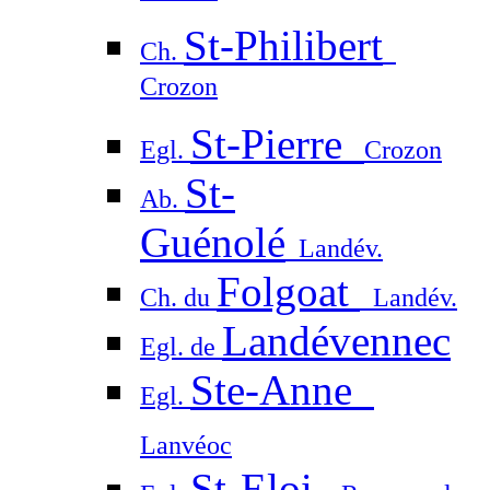
St-Philibert
Ch.
Crozon
St-Pierre
Egl.
Crozon
St-
Ab.
Guénolé
Landév.
Folgoat
Ch. du
Landév.
Landévennec
Egl. de
Ste-Anne
Egl.
Lanvéoc
St-Eloi