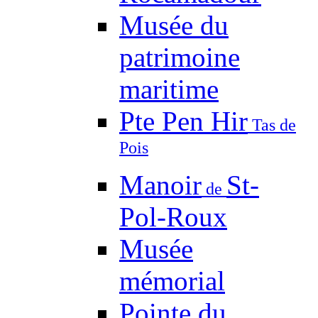
Musée du
patrimoine
maritime
Pte Pen Hir
Tas de
Pois
Manoir
St-
de
Pol-Roux
Musée
mémorial
Pointe du