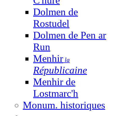
C'huré
Dolmen de
Rostudel
Dolmen de Pen ar
Run
Menhir
la
Républicaine
Menhir de
Lostmarc'h
Monum. historiques