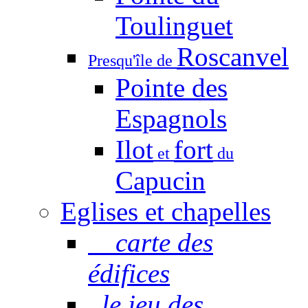
Toulinguet
Roscanvel
Presqu'île de
Pointe des
Espagnols
Ilot
fort
et
du
Capucin
Eglises et chapelles
carte des
édifices
le jeu des