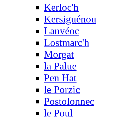
Kerloc'h
Kersiguénou
Lanvéoc
Lostmarc'h
Morgat
la Palue
Pen Hat
le Porzic
Postolonnec
le Poul