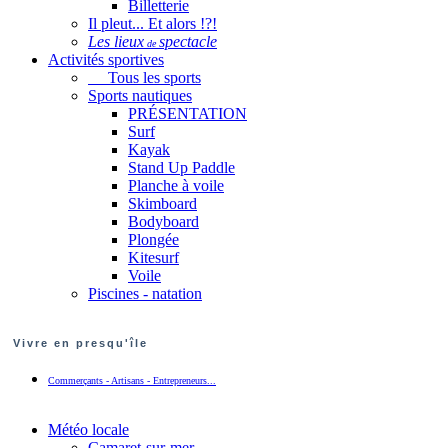
Billetterie
Il pleut... Et alors !?!
Les lieux
spectacle
de
Activités sportives
Tous les sports
Sports nautiques
PRÉSENTATION
Surf
Kayak
Stand Up Paddle
Planche à voile
Skimboard
Bodyboard
Plongée
Kitesurf
Voile
Piscines - natation
Vivre en presqu'île
Commerçants - Artisans - Entrepreneurs...
Météo locale
Camaret-sur-mer