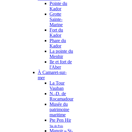
Pointe du
Kador
Grotte
Sainte-
Marine
Fort du
Kador
Phare du
Kador
La pointe du
Menhir
Ile et fort de
l'Aber
À Camaret-sur-
mer
La Tour
Vauban
N.-D. de
Rocamadour
Musée du
patrimoine
maritime
Pte Pen Hir
Tas de Pois
Manoir
St-
de