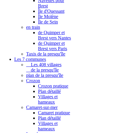
Navettes pour
Brest
Île d'Ouessant
Île Molène
Île de Sein
en train
de Quimper et
Brest vers Nantes
de Quimper et
Brest vers Paris
Taxis de la presqu'île
Les 7 communes
Les 408 villages
de la presqu'île
plan de la presqu'île
Crozon
Crozon pratique
Plan détaillé
Villages et
hameaux
Camaret-sur-mer
Camaret pratique
Plan détaillé
Villages et
hameaux