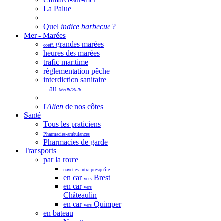
La Palue
Quel
indice barbecue
?
Mer - Marées
grandes marées
coeff.
heures des marées
trafic maritime
règlementation pêche
interdiction sanitaire
au
06/08/2026
l'
Alien
de nos côtes
Santé
Tous les praticiens
Pharmacies-ambulances
Pharmacies de garde
Transports
par la route
navettes intra-presqu'île
en car
Brest
vers
en car
vers
Châteaulin
en car
Quimper
vers
en bateau