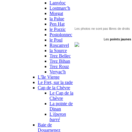
Lanvéoc
Lostmarc'h
La Croix de Pen Hir a été édifié
Chaque dernier dimanche de ju
Morgat
et cérémonie commémorative y 
la Palue
Pen Hat
le Porzic
Les photos ne sont pas libres de droits
Postolonnec
le Poul
Les
points jaunes
Roscanvel
la Source
Trez Bellec
Trez Bihan
Trez Rouz
Veryac'h
L'île Vierge
Le Fret, sur la rade
Cap de la Chèvre
Le Cap de la
Chèvre
La pointe de
Dinan
L
'éperon
barré
Baie de
Douarnenez