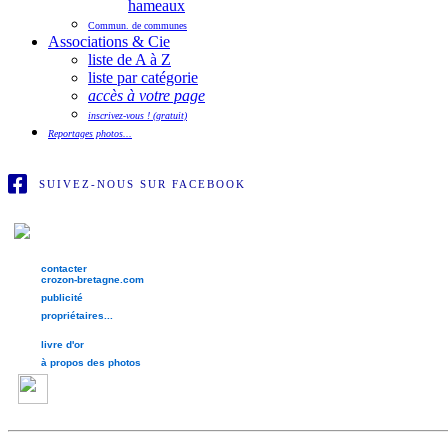
hameaux
Commun. de communes
Associations & Cie
liste de A à Z
liste par catégorie
accès à votre page
inscrivez-vous ! (gratuit)
Reportages photos...
SUIVEZ-NOUS SUR FACEBOOK
contacter
crozon-bretagne.com
publicité
propriétaires...
livre d'or
à propos des photos