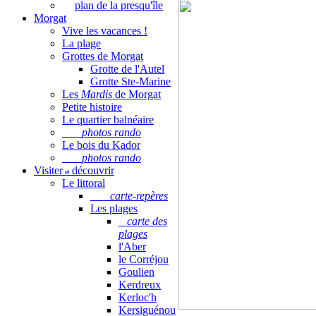
plan de la presqu'île
Morgat
Vive les vacances !
La plage
Grottes de Morgat
Grotte de l'Autel
Grotte Ste-Marine
Les
Mardis
de Morgat
Petite histoire
Le quartier balnéaire
photos rando
Le bois du Kador
photos rando
Visiter
découvrir
et
Le littoral
carte-repères
Les plages
carte des
plages
l'Aber
le Corréjou
Goulien
Kerdreux
Kerloc'h
Kersiguénou