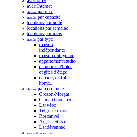
avec label
avec Internet
par prix
classées
par capacité
classées
locations par nuité
locations par semaine
locations par mois
par type
classées
maison
indépendante
maison mitoyenne
appartement/studio
chambres d'hôtes
et gîtes d'étape
cabane, mobil-
home...
par commune
classées
Crozon-Morgat
Camaret-sur-mer
Lanvéoc
Telgruc-sur-mer
Roscanvel
Argol - St-Nic
Landévennec
acceptant les animaux