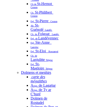
St-Hernot
Ch de
Crozon
St-Philibert
Ch.
Crozon
St-Pierre
Egl.
Crozon
St-
Ab.
Guénolé
Landév.
Folgoat
Ch. du
Landév.
Landévennec
Egl. de
Ste-Anne
Egl.
Lanvéoc
St-Eloi
Egl.
Roscanvel
Ch. de
Lanjulitte
Telgruc
St-
Egl.
Magloire
Telgruc
Dolmens et menhirs
carte des
mégalithes
A
de Lagatjar
lign.
A
de Ty ar
lign.
C'huré
Dolmen de
Rostudel
Dolmen de Pen ar