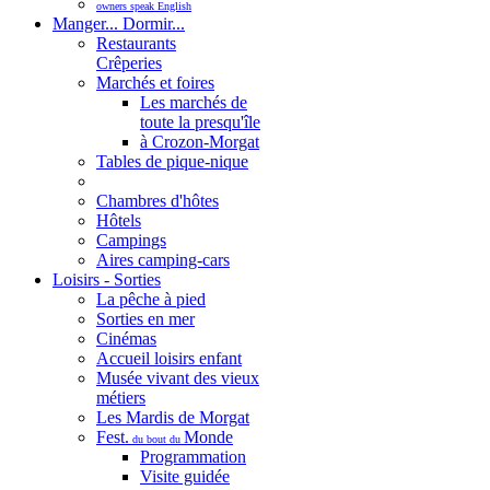
owners speak English
Manger... Dormir...
Restaurants
Crêperies
Marchés et foires
Les marchés de
toute la presqu'île
à Crozon-Morgat
Tables de pique-nique
Chambres d'hôtes
Hôtels
Campings
Aires camping-cars
Loisirs - Sorties
La pêche à pied
Sorties en mer
Cinémas
Accueil loisirs enfant
Musée vivant des vieux
métiers
Les Mardis de Morgat
Fest.
Monde
du bout du
Programmation
Visite guidée