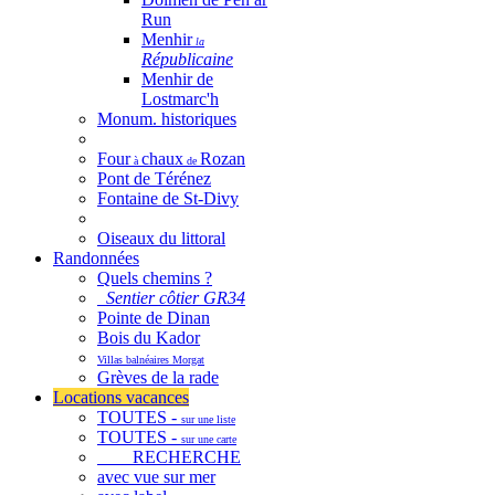
Run
Menhir
la
Républicaine
Menhir de
Lostmarc'h
Monum. historiques
Four
chaux
Rozan
à
de
Pont de Térénez
Fontaine de St-Divy
Oiseaux du littoral
Randonnées
Quels chemins ?
Sentier côtier GR34
Pointe de Dinan
Bois du Kador
Villas balnéaires Morgat
Grèves de la rade
Locations vacances
TOUTES -
sur une liste
TOUTES -
sur une carte
RECHERCHE
avec vue sur mer