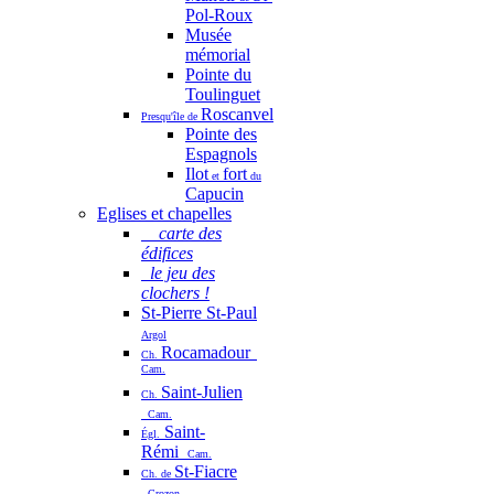
Pol-Roux
Musée
mémorial
Pointe du
Toulinguet
Roscanvel
Presqu'île de
Pointe des
Espagnols
Ilot
fort
et
du
Capucin
Eglises et chapelles
carte des
édifices
le jeu des
clochers !
St-Pierre St-Paul
Argol
Rocamadour
Ch.
Cam.
Saint-Julien
Ch.
Cam.
Saint-
Égl.
Rémi
Cam.
St-Fiacre
Ch. de
Crozon