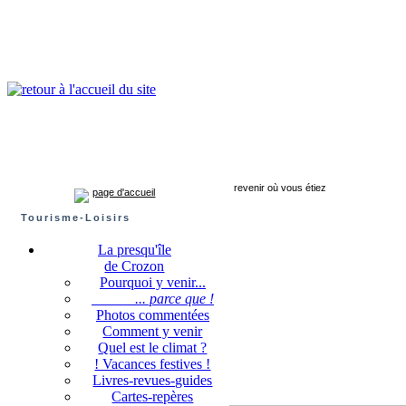
Presqu'île de Crozon : tourisme et infos pratiques
Crozon
Camaret-sur-mer
Roscanvel
Argol
Lanvéoc
Landévennec
revenir où vous étiez
page d'accueil
Tourisme-Loisirs
La presqu'île
de Crozon
Pourquoi y venir...
... parce que !
Photos commentées
Comment y venir
Quel est le climat ?
! Vacances festives !
Livres-revues-guides
Cartes-repères