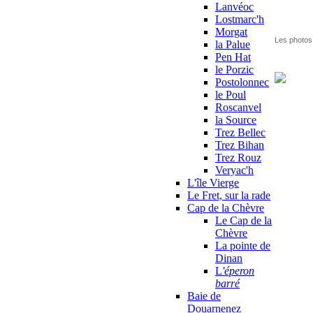
Lanvéoc
Lostmarc'h
Morgat
Les photos 
la Palue
Pen Hat
le Porzic
Postolonnec
le Poul
Roscanvel
la Source
Trez Bellec
Trez Bihan
Trez Rouz
Veryac'h
L'île Vierge
Le Fret, sur la rade
Cap de la Chèvre
Le Cap de la
Chèvre
La pointe de
Dinan
L
'éperon
barré
Baie de
Douarnenez