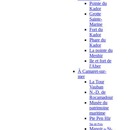
Pointe du
Kador
Grotte
Sainte-
Marine
Fort du
Kador
Phare du
Kador
La pointe du
Menhir
Ile et fort de
l'Aber
À Camaret-sur-
mer
La Tour
Vauban
N.-D. de
Rocamadour
Musée du
patrimoine
maritime
Pte Pen Hir
Tas de Pois
Manoir
St-
de