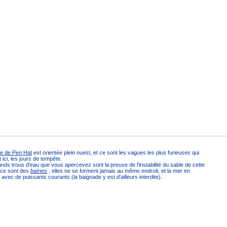
ge de Pen Hat
est orientée plein ouest, et ce sont les vagues les plus furieuses qui
t ici, les jours de tempête.
nds trous d'eau que vous apercevez sont la preuve de l'instabilité du sable de cette
 ce sont des
baïnes
; elles ne se forment jamais au même endroit, et la mer en
 avec de puissants courants (la baignade y est d'ailleurs interdite).