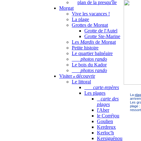
plan de la presqu'île
Morgat
Vive les vacances !
La plage
Grottes de Morgat
Grotte de l'Autel
Grotte Ste-Marine
Les
Mardis
de Morgat
Petite histoire
Le quartier balnéaire
photos rando
Le bois du Kador
photos rando
Visiter
découvrir
et
Le littoral
carte-repères
Les plages
La
pla
carte des
arriven
Les gra
plages
plage :
l'Aber
ressort
le Corréjou
Goulien
Kerdreux
Kerloc'h
Kersiguénou