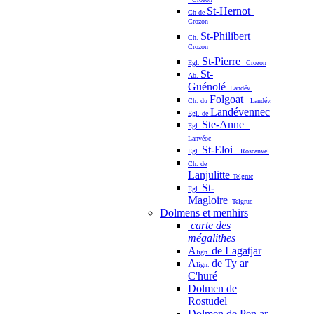
St-Hernot
Ch de
Crozon
St-Philibert
Ch.
Crozon
St-Pierre
Egl.
Crozon
St-
Ab.
Guénolé
Landév.
Folgoat
Ch. du
Landév.
Landévennec
Egl. de
Ste-Anne
Egl.
Lanvéoc
St-Eloi
Egl.
Roscanvel
Ch. de
Lanjulitte
Telgruc
St-
Egl.
Magloire
Telgruc
Dolmens et menhirs
carte des
mégalithes
A
de Lagatjar
lign.
A
de Ty ar
lign.
C'huré
Dolmen de
Rostudel
Dolmen de Pen ar