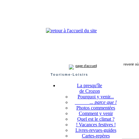
Presqu'île de Crozon : tourisme et infos pratiques
Crozon
Camaret-sur-mer
Roscanvel
Argol
revenir où 
page d'accueil
Tourisme-Loisirs
La presqu'île
de Crozon
Pourquoi y venir...
... parce que !
Photos commentées
Comment y venir
Quel est le climat ?
! Vacances festives !
Livres-revues-guides
Cartes-repères