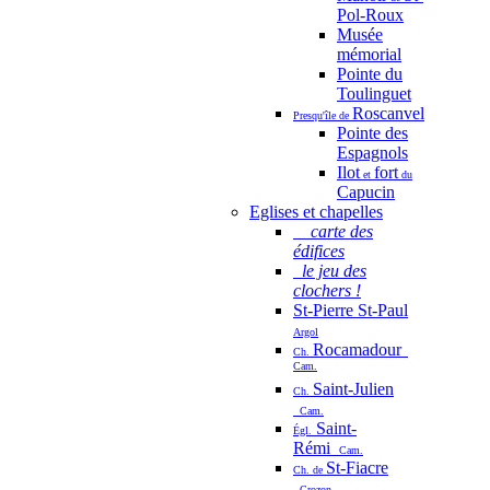
Pol-Roux
Musée
mémorial
Pointe du
Toulinguet
Roscanvel
Presqu'île de
Pointe des
Espagnols
Ilot
fort
et
du
Capucin
Eglises et chapelles
carte des
édifices
le jeu des
clochers !
St-Pierre St-Paul
Argol
Rocamadour
Ch.
Cam.
Saint-Julien
Ch.
Cam.
Saint-
Égl.
Rémi
Cam.
St-Fiacre
Ch. de
Crozon