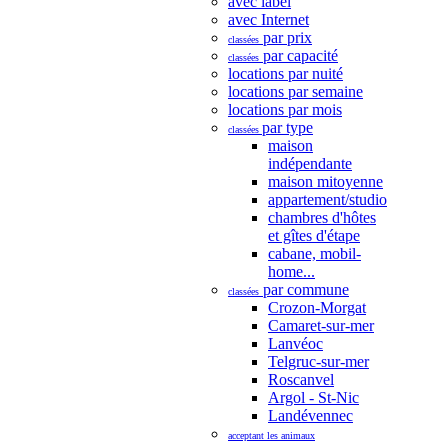
avec label
avec Internet
par prix
classées
par capacité
classées
locations par nuité
locations par semaine
locations par mois
par type
classées
maison
indépendante
maison mitoyenne
appartement/studio
chambres d'hôtes
et gîtes d'étape
cabane, mobil-
home...
par commune
classées
Crozon-Morgat
Camaret-sur-mer
Lanvéoc
Telgruc-sur-mer
Roscanvel
Argol - St-Nic
Landévennec
acceptant les animaux