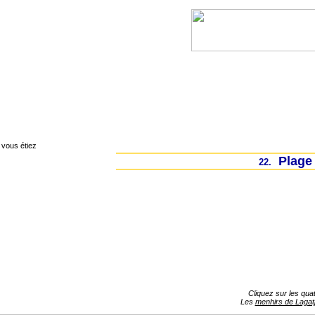
Lanvéoc
Landévennec
Telgruc-sur-mer
vous étiez
Plage 
22.
Cliquez sur les qua
Les
menhirs de Lagat