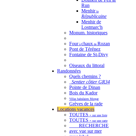
Run
Menhir
la
Républicaine
Menhir de
Lostmarc'h
Monum. historiques
Four
chaux
Rozan
à
de
Pont de Térénez
Fontaine de St-Divy
Oiseaux du littoral
Randonnées
Quels chemins ?
Sentier côtier GR34
Pointe de Dinan
Bois du Kador
Villas balnéaires Morgat
Grèves de la rade
Locations vacances
TOUTES -
sur une liste
TOUTES -
sur une carte
RECHERCHE
avec vue sur mer