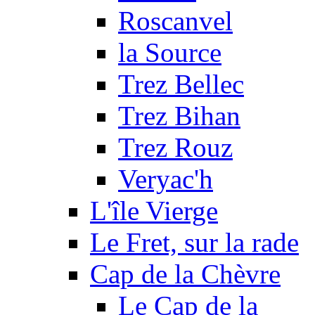
Roscanvel
la Source
Trez Bellec
Trez Bihan
Trez Rouz
Veryac'h
L'île Vierge
Le Fret, sur la rade
Cap de la Chèvre
Le Cap de la