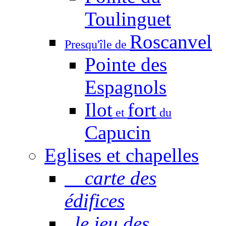
Toulinguet
Roscanvel
Presqu'île de
Pointe des
Espagnols
Ilot
fort
et
du
Capucin
Eglises et chapelles
carte des
édifices
le jeu des