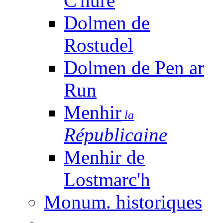
C'huré
Dolmen de
Rostudel
Dolmen de Pen ar
Run
Menhir
la
Républicaine
Menhir de
Lostmarc'h
Monum. historiques