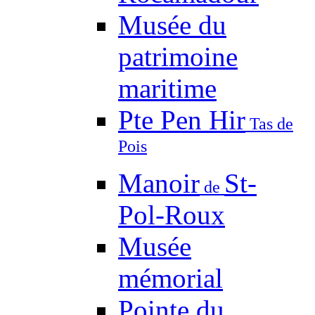
Musée du
patrimoine
maritime
Pte Pen Hir
Tas de
Pois
Manoir
St-
de
Pol-Roux
Musée
mémorial
Pointe du