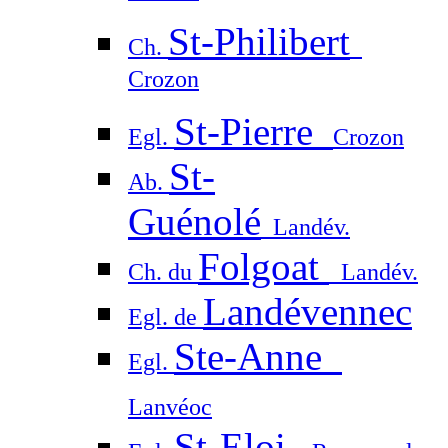
St-Philibert
Ch.
Crozon
St-Pierre
Egl.
Crozon
St-
Ab.
Guénolé
Landév.
Folgoat
Ch. du
Landév.
Landévennec
Egl. de
Ste-Anne
Egl.
Lanvéoc
St-Eloi