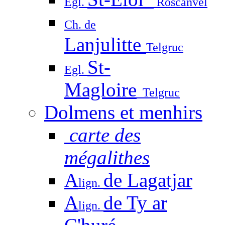
Egl.
Roscanvel
Ch. de
Lanjulitte
Telgruc
St-
Egl.
Magloire
Telgruc
Dolmens et menhirs
carte des
mégalithes
A
de Lagatjar
lign.
A
de Ty ar
lign.