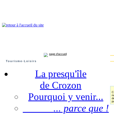
Presqu'île de Crozon : tourisme et infos pratiques
Crozon
Camaret-sur-mer
Roscanvel
Argol
Lanvéoc
Landévennec
page d'accueil
Tourisme-Loisirs
La presqu'île
de Crozon
C
Pourquoi y venir...
n
d
p
... parce que !