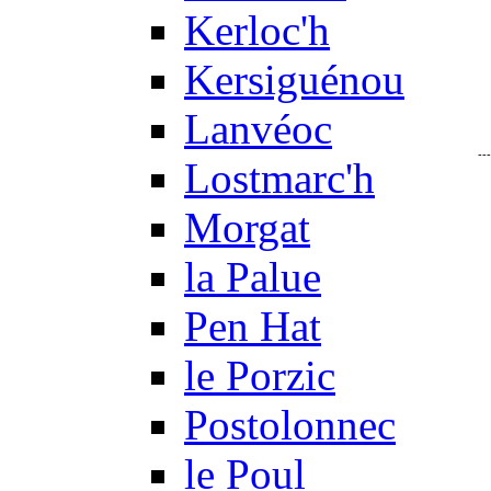
Kerloc'h
Kersiguénou
Lanvéoc
--
Lostmarc'h
Morgat
la Palue
Pen Hat
le Porzic
Postolonnec
le Poul