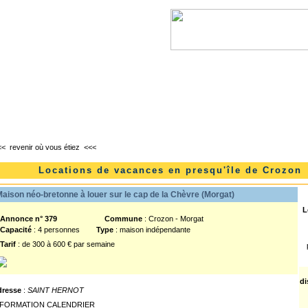
l
Lanvéoc
Landévennec
Telgruc-sur-mer
<<
revenir où vous étiez
<<<
Locations de vacances en presqu'île de Crozon
aison néo-bretonne à louer sur le cap de la Chèvre (Morgat)
L
nnonce n° 379
Commune
: Crozon - Morgat
Capacité
: 4 personnes
Type
: maison indépendante
Tarif
: de 300 à 600 € par semaine
di
dresse
:
SAINT HERNOT
NFORMATION CALENDRIER