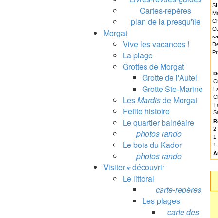
SI
Cartes-repères
Ma
plan de la presqu'île
Ch
Cu
Morgat
sa
Vive les vacances !
De
Pr
La plage
Grottes de Morgat
D
Grotte de l'Autel
Cu
Grotte Ste-Marine
La
C
Les
Mardis
de Morgat
Té
Petite histoire
Sa
Le quartier balnéaire
R
2
photos rando
1 
Le bois du Kador
1
photos rando
A
Visiter
découvrir
et
Le littoral
carte-repères
Les plages
carte des