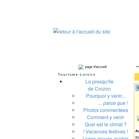
Presqu'île de Crozon : tourisme et infos pratiques
Crozon
Camaret-sur-mer
Roscanvel
Argo
<
page d'accueil
Tourisme-Loisirs
La presqu'île
de Crozon
M
Pourquoi y venir...
A
... parce que !
Photos commentées
Comment y venir
Quel est le climat ?
! Vacances festives !
A
Livres-revues-guides
I