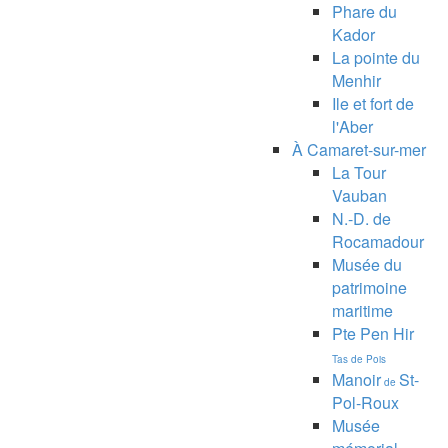
Phare du
Kador
La pointe du
Menhir
Ile et fort de
l'Aber
À Camaret-sur-mer
La Tour
Vauban
N.-D. de
Rocamadour
Musée du
patrimoine
maritime
Pte Pen Hir
Tas de Pois
Manoir
St-
de
Pol-Roux
Musée