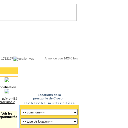
Annonce vue
14248
fois
1712197
location vue
ocalisation
Locations de la
presqu'île de Crozon
qu'y a-t-il à
proximité ?
r e c h e r c h e m u l t i c r i t è r e
Voir les
sponibilités