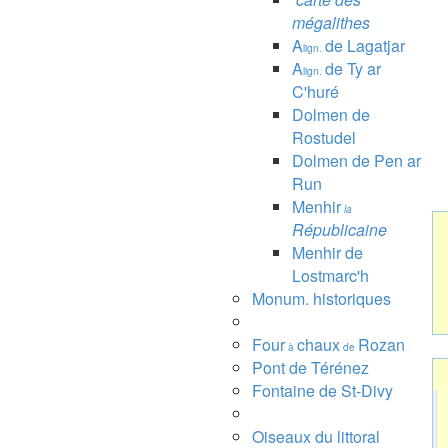
mégalithes
A
de Lagatjar
lign.
A
de Ty ar
lign.
C'huré
Dolmen de
Rostudel
Dolmen de Pen ar
Run
Menhir
la
Républicaine
Menhir de
Lostmarc'h
Monum. historiques
Four
chaux
Rozan
à
de
Pont de Térénez
Fontaine de St-Divy
Oiseaux du littoral