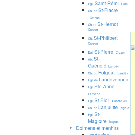
Saint-Rémi
Égl.
Cam.
St-Fiacre
Ch. de
Crozon
St-Hernot
Ch de
Crozon
St-Philibert
Ch.
Crozon
St-Pierre
Egl.
Crozon
St-
Ab.
Guénolé
Landév.
Folgoat
Ch. du
Landév.
Landévennec
Egl. de
Ste-Anne
Egl.
Lanvéoc
St-Eloi
Egl.
Roscanvel
Lanjulitte
Ch. de
Telgruc
St-
Egl.
Magloire
Telgruc
Dolmens et menhirs
carte des