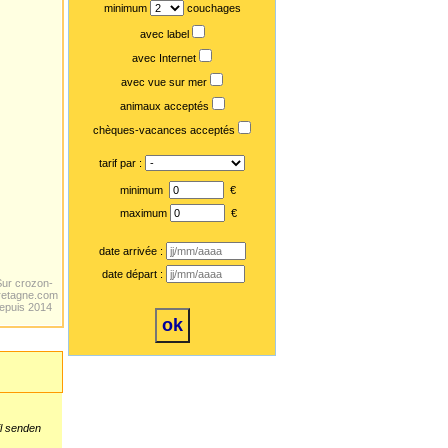
minimum
couchages
avec label
avec Internet
avec vue sur mer
animaux acceptés
chèques-vacances acceptés
tarif par :
minimum
€
maximum
€
date arrivée :
date départ :
Sur crozon-
retagne.com
epuis 2014
il senden