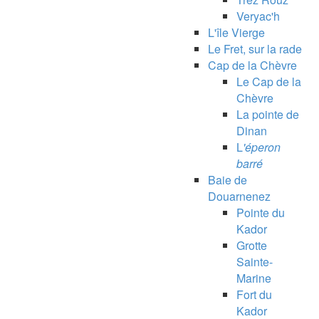
Veryac'h
L'île Vierge
Le Fret, sur la rade
Cap de la Chèvre
Le Cap de la
Chèvre
La pointe de
Dinan
L
'éperon
barré
Baie de
Douarnenez
Pointe du
Kador
Grotte
Sainte-
Marine
Fort du
Kador