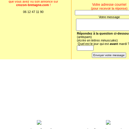
que vous avez vu son annonce sur
Votre adresse courriel
crozon-bretagne.com
!
(pour recevoir la réponse)
06 12 47 11 90
Votre message
Répondez à la question ci-dessou
(antispam)
(
écrire en lettres minuscules
)
Quel est le jour qui est
avant
mardi 