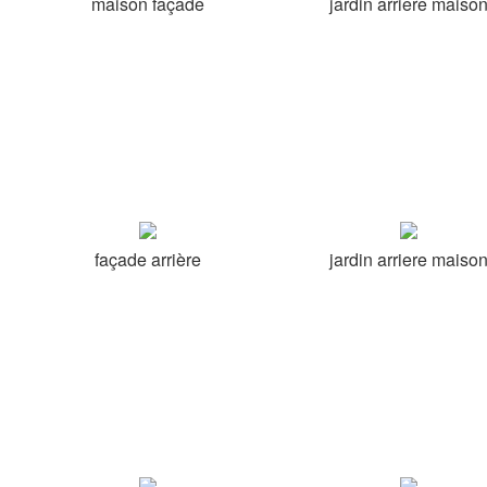
maison façade
jardin arriere maiso
façade arrière
jardin arriere maiso