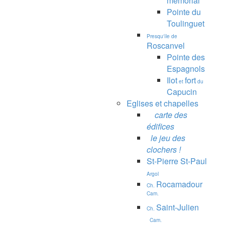
mémorial
Pointe du
Toulinguet
Presqu'île de
Roscanvel
Pointe des
Espagnols
Ilot
fort
et
du
Capucin
Eglises et chapelles
carte des
édifices
le jeu des
clochers !
St-Pierre St-Paul
Argol
Rocamadour
Ch.
Cam.
Saint-Julien
Ch.
Cam.