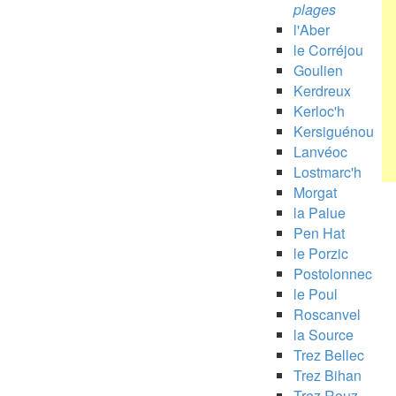
plages
l'Aber
le Corréjou
Goulien
Kerdreux
Kerloc'h
Kersiguénou
Lanvéoc
Lostmarc'h
Morgat
la Palue
Pen Hat
le Porzic
Postolonnec
le Poul
Roscanvel
la Source
Trez Bellec
Trez Bihan
Trez Rouz