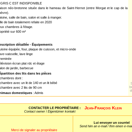
 GRIS C EST INDISPONIBLE
ison néo-bretonne située dans le hameau de Saint-Hernot (entre Morgat et le cap de la
èvre).
isine, salle de bain, salon et salle à manger.
lle de bain totalement refaite en 2020
ux chambres à l'étage.
opriété sur 600 m²
escription détaillée - Équipements
isine équipée, four, plaque de cuisson, et micro-onde
ve-vaisselle, lave linge
heminée
lévision écran plat rdc et étage
lon de jardin, barbecue
épartition des lits dans les pièces
 chambres dont :
chambre avec un lit de 140 et un lit bébé
b
 chambre avec 2 lits de 90 cm
d
nimaux domestiques
: Admis
Jean-François Klein
CONTACTER LE PROPRIÉTAIRE :
Contact owner
/
Eigentümer kontakt
Lui envoyer un courriel
Send him an e-mail / Ihm einen e-ma
Merci de signaler au propriétaire