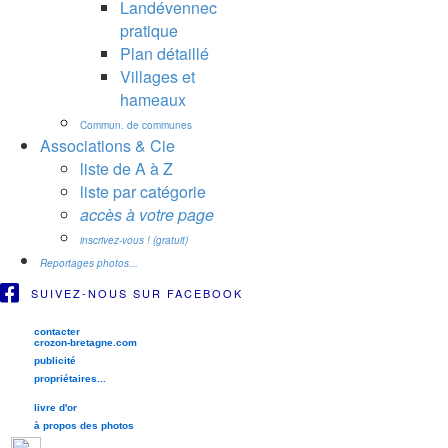
Landévennec
pratique
Plan détaillé
Villages et
hameaux
Commun. de communes
Associations & Cie
liste de A à Z
liste par catégorie
accès à votre page
inscrivez-vous ! (gratuit)
Reportages photos...
SUIVEZ-NOUS SUR FACEBOOK
contacter
crozon-bretagne.com
publicité
propriétaires...
livre d'or
à propos des photos