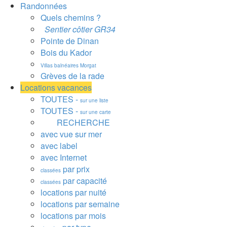
Randonnées
Quels chemins ?
Sentier côtier GR34
Pointe de Dinan
Bois du Kador
Villas balnéaires Morgat
Grèves de la rade
Locations vacances
TOUTES -
sur une liste
TOUTES -
sur une carte
RECHERCHE
avec vue sur mer
avec label
avec Internet
par prix
classées
par capacité
classées
locations par nuité
locations par semaine
locations par mois