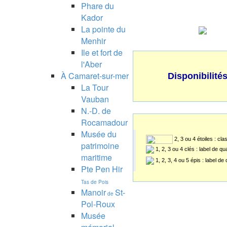
Phare du
Kador
La pointe du
Menhir
Ile et fort de
l'Aber
À Camaret-sur-mer
Disponibilité
La Tour
Vauban
N.-D. de
Rocamadour
Musée du
2, 3 ou 4 étoiles : cl
patrimoine
1, 2, 3 ou 4 clés : label de q
maritime
1, 2, 3, 4 ou 5 épis : label d
Pte Pen Hir
Tas de Pois
Manoir
St-
de
Pol-Roux
Musée