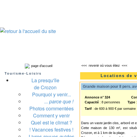
Presqu'île de Crozon : tourisme et infos pratiques
Crozon
Camaret-sur-mer
Roscanvel
Argol
Lanvéoc
Landévennec
<<<
revenir où vous étiez
<<<
page d'accueil
Tourisme-Loisirs
Locations de v
La presqu'île
de Crozon
Grande maison pour 8 pers. ave
Pourquoi y venir...
Annonce n° 324
Co
... parce que !
Capacité
: 8 personnes
Type
:
Photos commentées
Tarif
: de 600 à 900 € par semaine
Comment y venir
Quel est le climat ?
Dans un vaste jardin clos, arboré et 
! Vacances festives !
Cette maison de 130 m², est situ
Crozon, et à 1 km de la plage.
Livres-revues-guides