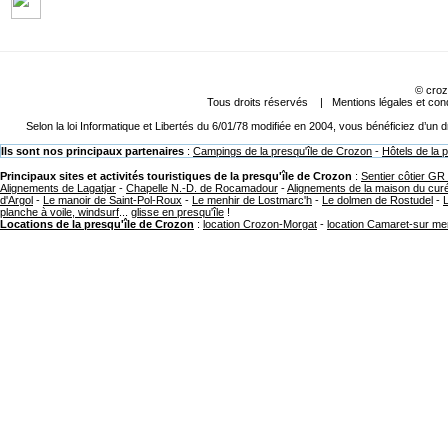
©
croz
Tous droits réservés |
Mentions légales et cond
Selon la loi Informatique et Libertés du 6/01/78 modifiée en 2004, vous bénéficiez d’un
Ils sont nos principaux partenaires
:
Campings de la presqu'île de Crozon
-
Hôtels de la 
Principaux sites et activités touristiques de la presqu'île de Crozon
:
Sentier côtier GR
Alignements de Lagatjar
-
Chapelle N.-D. de Rocamadour
-
Alignements de la maison du cur
d'Argol
-
Le manoir de Saint-Pol-Roux
-
Le menhir de Lostmarc'h
-
Le dolmen de Rostudel
-
planche à voile, windsurf
...
glisse en presqu'île
!
Locations de la presqu'île de Crozon
:
location Crozon-Morgat
-
location Camaret-sur me