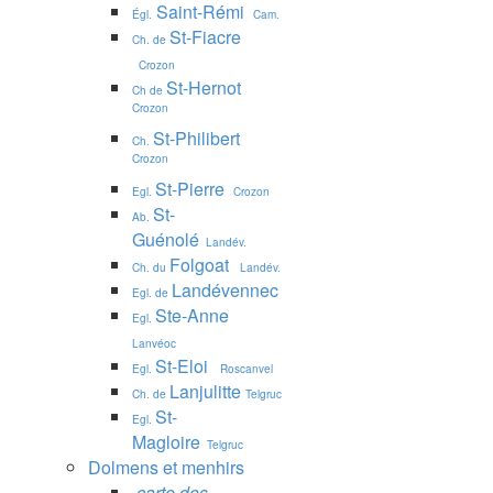
Saint-Rémi
Égl.
Cam.
St-Fiacre
Ch. de
Crozon
St-Hernot
Ch de
Crozon
St-Philibert
Ch.
Crozon
St-Pierre
Egl.
Crozon
St-
Ab.
Guénolé
Landév.
Folgoat
Ch. du
Landév.
Landévennec
Egl. de
Ste-Anne
Egl.
Lanvéoc
St-Eloi
Egl.
Roscanvel
Lanjulitte
Ch. de
Telgruc
St-
Egl.
Magloire
Telgruc
Dolmens et menhirs
carte des