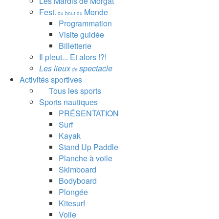
Les Mardis de Morgat
Fest.
Monde
du bout du
Programmation
Visite guidée
Billetterie
Il pleut... Et alors !?!
Les lieux
spectacle
de
Activités sportives
Tous les sports
Sports nautiques
PRÉSENTATION
Surf
Kayak
Stand Up Paddle
Planche à voile
Skimboard
Bodyboard
Plongée
Kitesurf
Voile