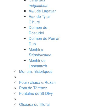
mégalithes
A
de Lagatjar
lign.
A
de Ty ar
lign.
C'huré
Dolmen de
Rostudel
Dolmen de Pen ar
Run
Menhir
la
Républicaine
Menhir de
Lostmarc'h
Monum. historiques
Four
chaux
Rozan
à
de
Pont de Térénez
Fontaine de St-Divy
Oiseaux du littoral