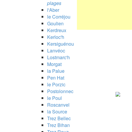
plages
l'Aber
le Corréjou
Goulien
Kerdreux
Kerloc'h
Kersiguénou
Lanvéoc
Lostmarc'h
Morgat
la Palue
Pen Hat
le Porzic
Postolonnec
le Poul
Roscanvel
la Source
Trez Bellec
Trez Bihan
Trez Rouz