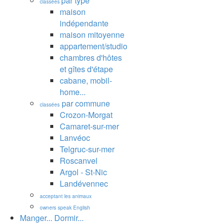
par type
classées
maison
indépendante
maison mitoyenne
appartement/studio
chambres d'hôtes
et gîtes d'étape
cabane, mobil-
home...
par commune
classées
Crozon-Morgat
Camaret-sur-mer
Lanvéoc
Telgruc-sur-mer
Roscanvel
Argol - St-Nic
Landévennec
acceptant les animaux
owners speak English
Manger... Dormir...