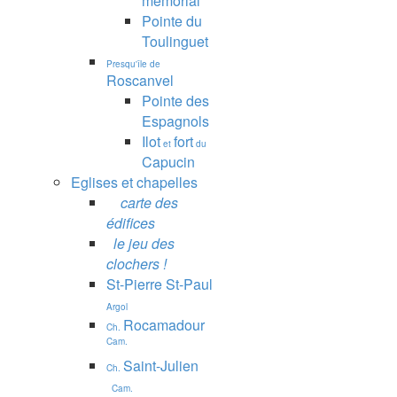
mémorial
Pointe du
Toulinguet
Presqu'île de
Roscanvel
Pointe des
Espagnols
Ilot
fort
et
du
Capucin
Eglises et chapelles
carte des
édifices
le jeu des
clochers !
St-Pierre St-Paul
Argol
Rocamadour
Ch.
Cam.
Saint-Julien
Ch.
Cam.