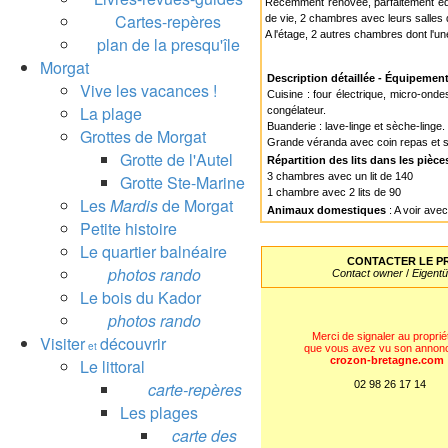
Récemment rénovée, parfaitement équ
Cartes-repères
de vie, 2 chambres avec leurs salles
A l'étage, 2 autres chambres dont l'u
plan de la presqu'île
Morgat
Description détaillée - Équipemen
Vive les vacances !
Cuisine : four électrique, micro-onde
La plage
congélateur.
Buanderie : lave-linge et sèche-linge.
Grottes de Morgat
Grande véranda avec coin repas et s
Grotte de l'Autel
Répartition des lits dans les pièce
3 chambres avec un lit de 140
Grotte Ste-Marine
1 chambre avec 2 lits de 90
Les
Mardis
de Morgat
Animaux domestiques
: A voir avec
Petite histoire
Le quartier balnéaire
CONTACTER LE PR
photos rando
Contact owner
/
Eigen
Le bois du Kador
photos rando
Merci de signaler au proprié
Visiter
découvrir
et
que vous avez vu son annon
crozon-bretagne.com
Le littoral
carte-repères
02 98 26 17 14
Les plages
carte des