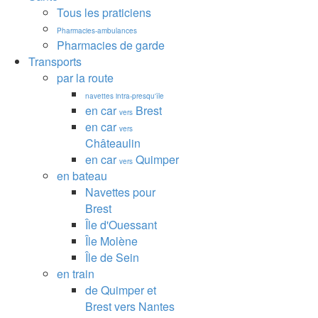
Tous les praticiens
Pharmacies-ambulances
Pharmacies de garde
Transports
par la route
navettes intra-presqu'île
en car
Brest
vers
en car
vers
Châteaulin
en car
Quimper
vers
en bateau
Navettes pour
Brest
Île d'Ouessant
Île Molène
Île de Sein
en train
de Quimper et
Brest vers Nantes