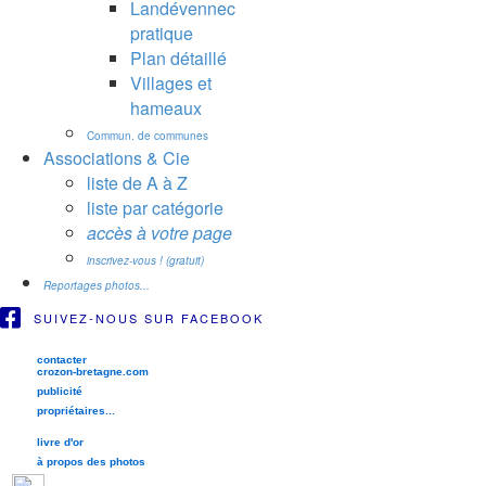
Landévennec
pratique
Plan détaillé
Villages et
hameaux
Commun. de communes
Associations & Cie
liste de A à Z
liste par catégorie
accès à votre page
inscrivez-vous ! (gratuit)
Reportages photos...
SUIVEZ-NOUS SUR FACEBOOK
contacter
crozon-bretagne.com
publicité
propriétaires...
livre d'or
à propos des photos