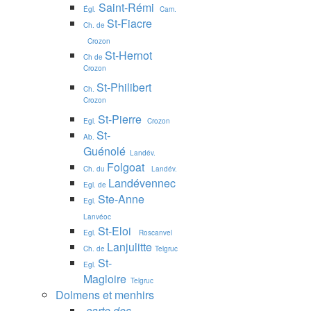
Saint-Rémi
Égl.
Cam.
St-Fiacre
Ch. de
Crozon
St-Hernot
Ch de
Crozon
St-Philibert
Ch.
Crozon
St-Pierre
Egl.
Crozon
St-
Ab.
Guénolé
Landév.
Folgoat
Ch. du
Landév.
Landévennec
Egl. de
Ste-Anne
Egl.
Lanvéoc
St-Eloi
Egl.
Roscanvel
Lanjulitte
Ch. de
Telgruc
St-
Egl.
Magloire
Telgruc
Dolmens et menhirs
carte des