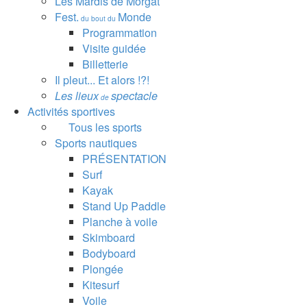
Les Mardis de Morgat
Fest.
Monde
du bout du
Programmation
Visite guidée
Billetterie
Il pleut... Et alors !?!
Les lieux
spectacle
de
Activités sportives
Tous les sports
Sports nautiques
PRÉSENTATION
Surf
Kayak
Stand Up Paddle
Planche à voile
Skimboard
Bodyboard
Plongée
Kitesurf
Voile