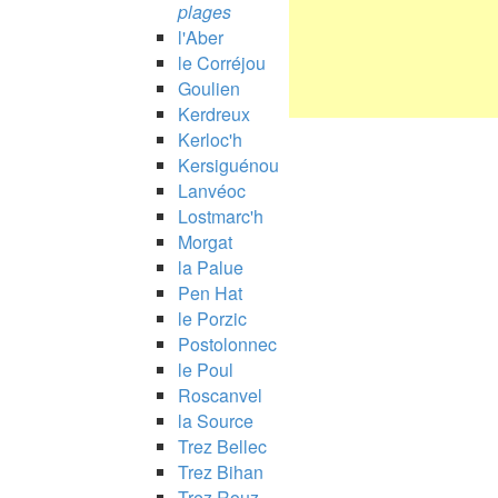
plages
l'Aber
le Corréjou
Goulien
Kerdreux
Kerloc'h
Kersiguénou
Lanvéoc
Lostmarc'h
Morgat
la Palue
Pen Hat
le Porzic
Postolonnec
le Poul
Roscanvel
la Source
Trez Bellec
Trez Bihan
Trez Rouz