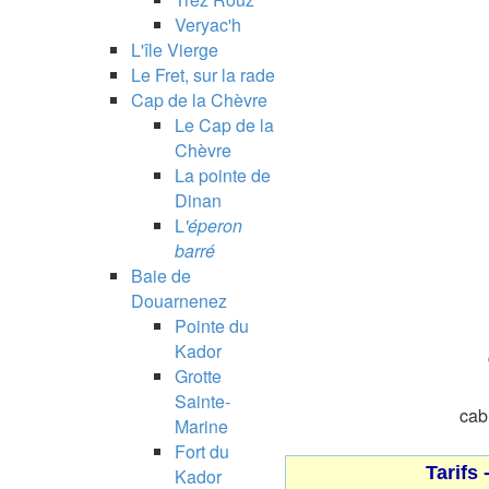
Veryac'h
L'île Vierge
Le Fret, sur la rade
Cap de la Chèvre
Le Cap de la
Chèvre
La pointe de
Dinan
L
'éperon
barré
Baie de
Douarnenez
Pointe du
Kador
Grotte
Sainte-
cabi
Marine
Fort du
Tarifs
Kador