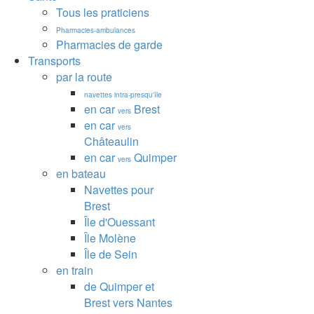
Tous les praticiens
Pharmacies-ambulances
Pharmacies de garde
Transports
par la route
navettes intra-presqu'île
en car
Brest
vers
en car
vers
Châteaulin
en car
Quimper
vers
en bateau
Navettes pour
Brest
Île d'Ouessant
Île Molène
Île de Sein
en train
de Quimper et
Brest vers Nantes