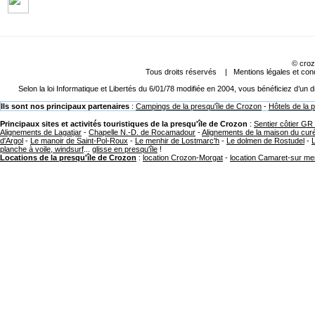
©
croz
Tous droits réservés |
Mentions légales et cond
Selon la loi Informatique et Libertés du 6/01/78 modifiée en 2004, vous bénéficiez d’un
Ils sont nos principaux partenaires
:
Campings de la presqu'île de Crozon
-
Hôtels de la 
Principaux sites et activités touristiques de la presqu'île de Crozon
:
Sentier côtier GR
Alignements de Lagatjar
-
Chapelle N.-D. de Rocamadour
-
Alignements de la maison du cur
d'Argol
-
Le manoir de Saint-Pol-Roux
-
Le menhir de Lostmarc'h
-
Le dolmen de Rostudel
-
planche à voile, windsurf
...
glisse en presqu'île
!
Locations de la presqu'île de Crozon
:
location Crozon-Morgat
-
location Camaret-sur me