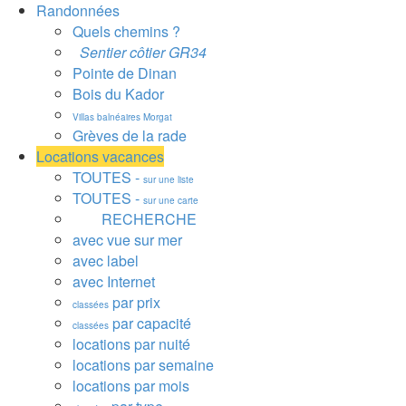
Randonnées
Quels chemins ?
Sentier côtier GR34
Pointe de Dinan
Bois du Kador
Villas balnéaires Morgat
Grèves de la rade
Locations vacances
TOUTES -
sur une liste
TOUTES -
sur une carte
RECHERCHE
avec vue sur mer
avec label
avec Internet
par prix
classées
par capacité
classées
locations par nuité
locations par semaine
locations par mois