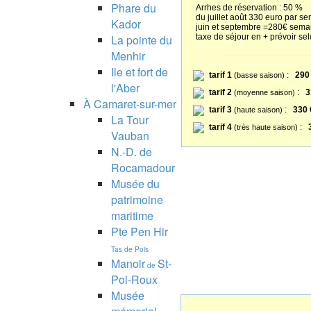
Phare du
Arrhes de réservation : 50 %
du juillet août 330 euro par s
Kador
juin et septembre =280€ sema
La pointe du
taxe de séjour en + prévoir sel
Menhir
Ile et fort de
tarif 1
:
290
(basse saison)
l'Aber
tarif 2
:
3
(moyenne saison)
À Camaret-sur-mer
tarif 3
:
330 
(haute saison)
La Tour
tarif 4
:
(très haute saison)
Vauban
N.-D. de
Rocamadour
Musée du
patrimoine
maritime
Pte Pen Hir
Tas de Pois
Manoir
St-
de
Pol-Roux
Musée