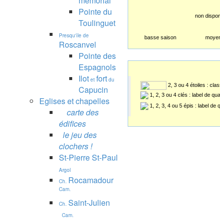
mémorial
Pointe du
non dispon
Toulinguet
Presqu'île de
basse saison
moyen
Roscanvel
Pointe des
Espagnols
Ilot
fort
et
du
2, 3 ou 4 étoiles : cl
Capucin
1, 2, 3 ou 4 clés : label de qu
Eglises et chapelles
1, 2, 3, 4 ou 5 épis : label de
carte des
édifices
le jeu des
clochers !
St-Pierre St-Paul
Argol
Rocamadour
Ch.
Cam.
Saint-Julien
Ch.
Cam.