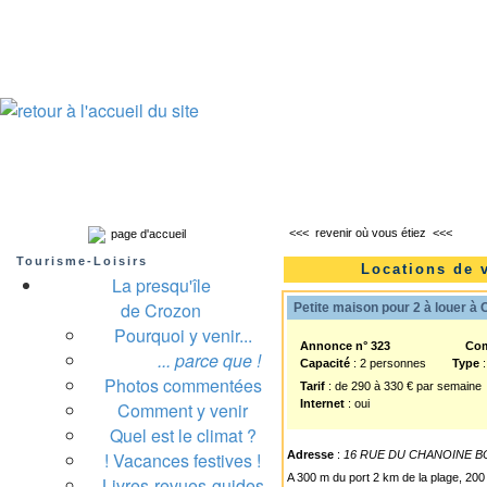
Presqu'île de Crozon : tourisme et infos pratiques
Crozon
Camaret-sur-mer
Roscanvel
Argol
Lanvéoc
Landévennec
<<<
revenir où vous étiez
<<<
page d'accueil
Tourisme-Loisirs
Locations de 
La presqu'île
de Crozon
Petite maison pour 2 à louer à 
Pourquoi y venir...
Annonce n° 323
Co
... parce que !
Capacité
: 2 personnes
Type
:
Photos commentées
Tarif
: de 290 à 330 € par semaine
Internet
: oui
Comment y venir
Quel est le climat ?
! Vacances festives !
Adresse
:
16 RUE DU CHANOINE 
A 300 m du port 2 km de la plage, 2
Livres-revues-guides