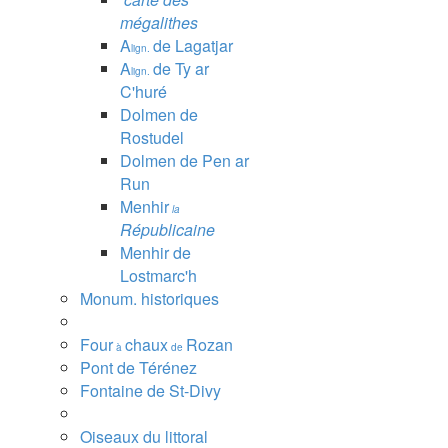
mégalithes
A
de Lagatjar
lign.
A
de Ty ar
lign.
C'huré
Dolmen de
Rostudel
Dolmen de Pen ar
Run
Menhir
la
Républicaine
Menhir de
Lostmarc'h
Monum. historiques
Four
chaux
Rozan
à
de
Pont de Térénez
Fontaine de St-Divy
Oiseaux du littoral