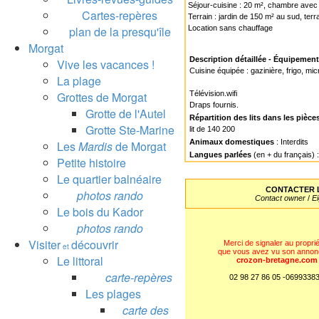
Séjour-cuisine : 20 m², chambre avec 
Cartes-repères
Terrain : jardin de 150 m² au sud, terr
plan de la presqu'île
Location sans chauffage
Morgat
Description détaillée - Équipemen
Vive les vacances !
Cuisine équipée : gazinière, frigo, mic
La plage
Grottes de Morgat
Télévision.wifi
Draps fournis.
Grotte de l'Autel
Répartition des lits dans les pièce
Grotte Ste-Marine
lit de 140 200
Animaux domestiques
: Interdits
Les
Mardis
de Morgat
Langues parlées
(en + du français)
Petite histoire
Le quartier balnéaire
CONTACTER L
photos rando
Contact owner
/
E
Le bois du Kador
photos rando
Visiter
découvrir
Merci de signaler au proprié
et
que vous avez vu son annon
Le littoral
crozon-bretagne.com
carte-repères
02 98 27 86 05 -0699338
Les plages
carte des