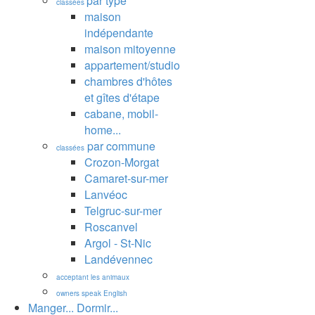
par type
classées
maison
indépendante
maison mitoyenne
appartement/studio
chambres d'hôtes
et gîtes d'étape
cabane, mobil-
home...
par commune
classées
Crozon-Morgat
Camaret-sur-mer
Lanvéoc
Telgruc-sur-mer
Roscanvel
Argol - St-Nic
Landévennec
acceptant les animaux
owners speak English
Manger... Dormir...