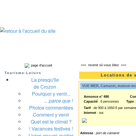
Presqu'île de Crozon : tourisme et infos pratiques
Crozon
Camaret-sur-mer
Roscanvel
Argol
Lanvéoc
Landévennec
<<<
revenir où vous étiez
<<<
page d'accueil
Tourisme-Loisirs
Locations de 
La presqu'île
de Crozon
VUE MER, Camaret, maison mod
Pourquoi y venir...
Annonce n° 490
Co
... parce que !
Capacité
: 6 personnes
Type
:
Photos commentées
Tarif
: de 900 à 1650 € par semain
Internet
: oui
Comment y venir
Quel est le climat ?
! Vacances festives !
Adresse
:
port de camaret
Livres-revues-guides