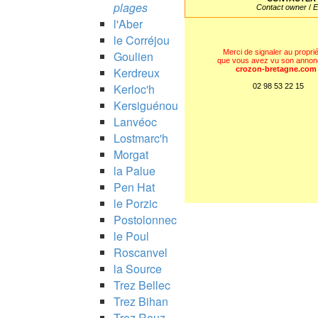
plages
Contact owner
/
E
l'Aber
le Corréjou
Merci de signaler au proprié
Goulien
que vous avez vu son annon
Kerdreux
crozon-bretagne.com
Kerloc'h
02 98 53 22 15
Kersiguénou
Lanvéoc
Lostmarc'h
Morgat
la Palue
Pen Hat
le Porzic
Postolonnec
le Poul
Roscanvel
la Source
Trez Bellec
Trez Bihan
Trez Rouz