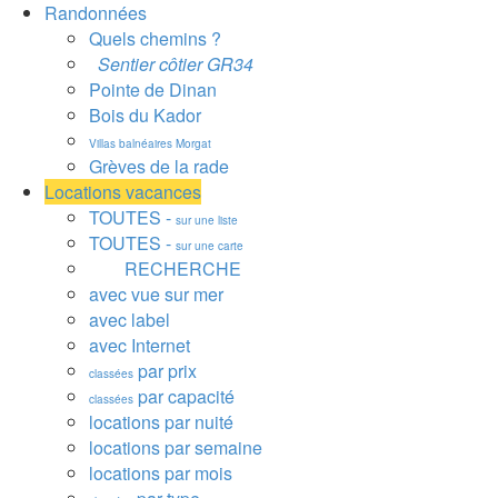
Randonnées
Quels chemins ?
Sentier côtier GR34
Pointe de Dinan
Bois du Kador
Villas balnéaires Morgat
Grèves de la rade
Locations vacances
TOUTES -
sur une liste
TOUTES -
sur une carte
RECHERCHE
avec vue sur mer
avec label
avec Internet
par prix
classées
par capacité
classées
locations par nuité
locations par semaine
locations par mois