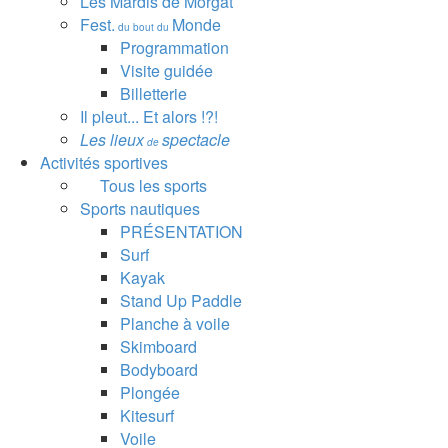
Les Mardis de Morgat
Fest.
Monde
du bout du
Programmation
Visite guidée
Billetterie
Il pleut... Et alors !?!
Les lieux
spectacle
de
Activités sportives
Tous les sports
Sports nautiques
PRÉSENTATION
Surf
Kayak
Stand Up Paddle
Planche à voile
Skimboard
Bodyboard
Plongée
Kitesurf
Voile