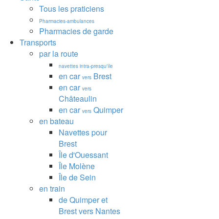
Tous les praticiens
Pharmacies-ambulances
Pharmacies de garde
Transports
par la route
navettes intra-presqu'île
en car
Brest
vers
en car
vers
Châteaulin
en car
Quimper
vers
en bateau
Navettes pour
Brest
Île d'Ouessant
Île Molène
Île de Sein
en train
de Quimper et
Brest vers Nantes