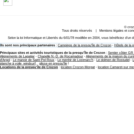
©
croz
Tous droits réservés |
Mentions légales et cond
Selon la loi Informatique et Libertés du 6/01/78 modifiée en 2004, vous bénéficiez d’un
Ils sont nos principaux partenaires
:
Campings de la presqu'île de Crozon
-
Hôtels de la 
Principaux sites et activités touristiques de la presqu'île de Crozon
:
Sentier côtier GR
Alignements de Lagatjar
-
Chapelle N.-D. de Rocamadour
-
Alignements de la maison du cur
d'Argol
-
Le manoir de Saint-Pol-Roux
-
Le menhir de Lostmarc'h
-
Le dolmen de Rostudel
-
planche à voile, windsurf
...
glisse en presqu'île
!
Locations de la presqu'île de Crozon
:
location Crozon-Morgat
-
location Camaret-sur me