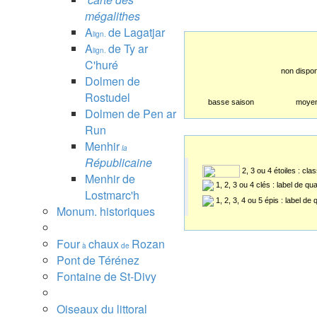
mégalithes
A
de Lagatjar
lign.
A
de Ty ar
lign.
C'huré
non dispon
Dolmen de
Rostudel
basse saison
moyen
Dolmen de Pen ar
Run
Menhir
la
Républicaine
2, 3 ou 4 étoiles : cl
Menhir de
1, 2, 3 ou 4 clés : label de qu
Lostmarc'h
1, 2, 3, 4 ou 5 épis : label de
Monum. historiques
Four
chaux
Rozan
à
de
Pont de Térénez
Fontaine de St-Divy
Oiseaux du littoral