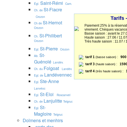
Saint-Rémi
Égl.
Cam.
St-Fiacre
Ch. de
Crozon
Tarifs
St-Hernot
Ch de
Paiement 25% à la réservat
Crozon
virement. Chèques vacance
Basse saison : avant le 27.
St-Philibert
Ch.
Haute saison : 27.06 / 11.07
Crozon
Très haute saison : 11.07 / 
St-Pierre
Egl.
Crozon
St-
Ab.
tarif 1
:
900
(basse saison)
Guénolé
Landév.
tarif 3
:
1590
(haute saison)
Folgoat
Ch. du
Landév.
tarif 4
:
(très haute saison)
Landévennec
Egl. de
Ste-Anne
Egl.
Lanvéoc
St-Eloi
Egl.
Roscanvel
Lanjulitte
Ch. de
Telgruc
St-
Egl.
Magloire
Telgruc
Dolmens et menhirs
carte des