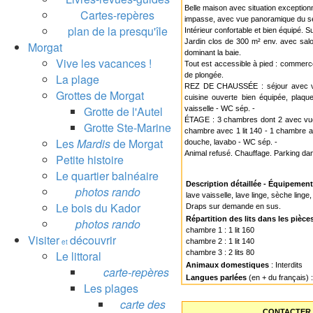
Belle maison avec situation exception
Cartes-repères
impasse, avec vue panoramique du séjo
plan de la presqu'île
Intérieur confortable et bien équipé. S
Jardin clos de 300 m² env. avec salo
Morgat
dominant la baie.
Vive les vacances !
Tout est accessible à pied : commerce
de plongée.
La plage
REZ DE CHAUSSÉE : séjour avec vue
Grottes de Morgat
cuisine ouverte bien équipée, plaque
Grotte de l'Autel
vaisselle - WC sép. -
ÉTAGE : 3 chambres dont 2 avec vue 
Grotte Ste-Marine
chambre avec 1 lit 140 - 1 chambre av
Les
Mardis
de Morgat
douche, lavabo - WC sép. -
Animal refusé. Chauffage. Parking dans 
Petite histoire
Le quartier balnéaire
Description détaillée - Équipemen
photos rando
lave vaisselle, lave linge, sèche linge,
Le bois du Kador
Draps sur demande en sus.
Répartition des lits dans les pièce
photos rando
chambre 1 : 1 lit 160
Visiter
découvrir
et
chambre 2 : 1 lit 140
Le littoral
chambre 3 : 2 lits 80
Animaux domestiques
: Interdits
carte-repères
Langues parlées
(en + du français) :
Les plages
carte des
CONTACTER 