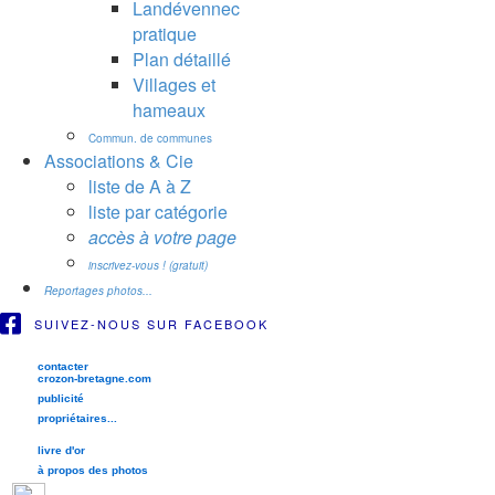
Landévennec
pratique
Plan détaillé
Villages et
hameaux
Commun. de communes
Associations & Cie
liste de A à Z
liste par catégorie
accès à votre page
inscrivez-vous ! (gratuit)
Reportages photos...
SUIVEZ-NOUS SUR FACEBOOK
contacter
crozon-bretagne.com
publicité
propriétaires...
livre d'or
à propos des photos