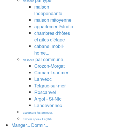
par type
classées
maison
indépendante
maison mitoyenne
appartement/studio
chambres d'hôtes
et gîtes d'étape
cabane, mobil-
home...
par commune
classées
Crozon-Morgat
Camaret-sur-mer
Lanvéoc
Telgruc-sur-mer
Roscanvel
Argol - St-Nic
Landévennec
acceptant les animaux
owners speak English
Manger... Dormir...