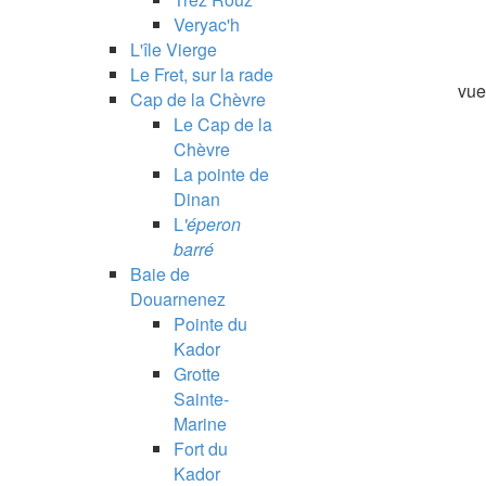
Veryac'h
L'île Vierge
Le Fret, sur la rade
vue
Cap de la Chèvre
Le Cap de la
Chèvre
La pointe de
Dinan
L
'éperon
barré
Baie de
Douarnenez
Pointe du
Kador
Grotte
Sainte-
Marine
Fort du
Kador