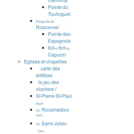
mémorial
Pointe du
Toulinguet
Presqu'île de
Roscanvel
Pointe des
Espagnols
Ilot
fort
et
du
Capucin
Eglises et chapelles
carte des
édifices
le jeu des
clochers !
St-Pierre St-Paul
Argol
Rocamadour
Ch.
Cam.
Saint-Julien
Ch.
Cam.