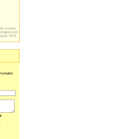
Sur crozon-
retagne.com
epuis 2010
il senden
s
?