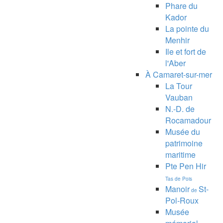
Phare du
Kador
La pointe du
Menhir
Ile et fort de
l'Aber
À Camaret-sur-mer
La Tour
Vauban
N.-D. de
Rocamadour
Musée du
patrimoine
maritime
Pte Pen Hir
Tas de Pois
Manoir
St-
de
Pol-Roux
Musée