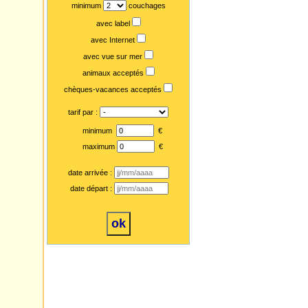
minimum
couchages
avec label
avec Internet
avec vue sur mer
animaux acceptés
chèques-vacances acceptés
tarif par :
minimum
€
maximum
€
date arrivée :
date départ :