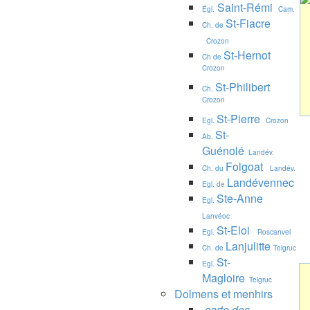
Saint-Rémi
Égl.
Cam.
St-Fiacre
Ch. de
Crozon
St-Hernot
Ch de
Crozon
St-Philibert
Ch.
Crozon
St-Pierre
Egl.
Crozon
St-
Ab.
Guénolé
Landév.
Folgoat
Ch. du
Landév.
Landévennec
Egl. de
Ste-Anne
Egl.
Lanvéoc
St-Eloi
Egl.
Roscanvel
Lanjulitte
Ch. de
Telgruc
St-
Egl.
Magloire
Telgruc
Dolmens et menhirs
carte des