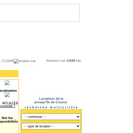
Annonce vue
12598
fois
1713045
location vue
ocalisation
Locations de la
presqu'île de Crozon
qu'y a-t-il à
proximité ?
r e c h e r c h e m u l t i c r i t è r e
Voir les
sponibilités