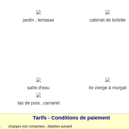
jardin , terrasse
cabinet de toilette
salle d'eau
ile vierge à morgat
tas de pois , camaret
Tarifs - Conditions de paiement
charges non comprises , établies suivant