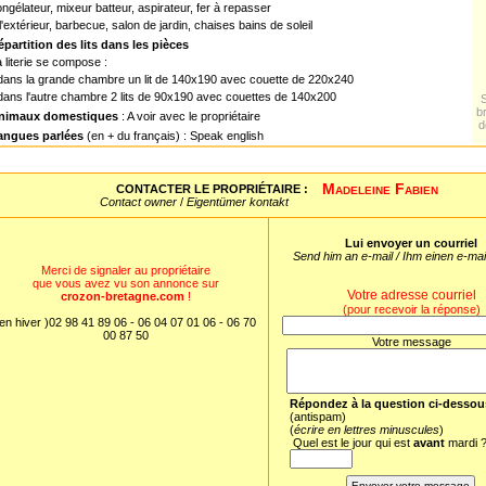
ngélateur, mixeur batteur, aspirateur, fer à repasser
l'extérieur, barbecue, salon de jardin, chaises bains de soleil
épartition des lits dans les pièces
 literie se compose :
 dans la grande chambre un lit de 140x190 avec couette de 220x240
dans l'autre chambre 2 lits de 90x190 avec couettes de 140x200
b
nimaux domestiques
: A voir avec le propriétaire
d
angues parlées
(en + du français) : Speak english
Madeleine Fabien
CONTACTER LE PROPRIÉTAIRE :
Contact owner
/
Eigentümer kontakt
Lui envoyer un courriel
Send him an e-mail / Ihm einen e-ma
Merci de signaler au propriétaire
que vous avez vu son annonce sur
Votre adresse courriel
crozon-bretagne.com
!
(pour recevoir la réponse)
en hiver )02 98 41 89 06 - 06 04 07 01 06 - 06 70
00 87 50
Votre message
Répondez à la question ci-dessou
(antispam)
(
écrire en lettres minuscules
)
Quel est le jour qui est
avant
mardi 