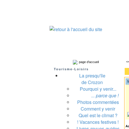
Presqu'île de Crozon : tourisme et infos pratiques
Crozon
Camaret-sur-mer
Roscanvel
Argo
<
page d'accueil
Tourisme-Loisirs
La presqu'île
de Crozon
M
Pourquoi y venir...
A
... parce que !
Photos commentées
Comment y venir
Quel est le climat ?
! Vacances festives !
A
Livres-revues-guides