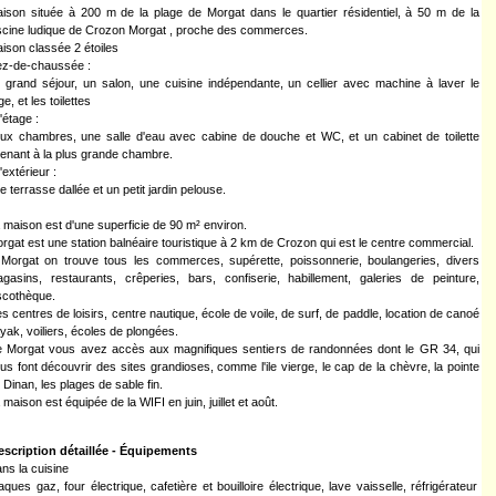
ison située à 200 m de la plage de Morgat dans le quartier résidentiel, à 50 m de la
scine ludique de Crozon Morgat , proche des commerces.
ison classée 2 étoiles
z-de-chaussée :
 grand séjour, un salon, une cuisine indépendante, un cellier avec machine à laver le
nge, et les toilettes
l'étage :
ux chambres, une salle d'eau avec cabine de douche et WC, et un cabinet de toilette
tenant à la plus grande chambre.
l'extérieur :
e terrasse dallée et un petit jardin pelouse.
 maison est d'une superficie de 90 m² environ.
rgat est une station balnéaire touristique à 2 km de Crozon qui est le centre commercial.
Morgat on trouve tous les commerces, supérette, poissonnerie, boulangeries, divers
gasins, restaurants, crêperies, bars, confiserie, habillement, galeries de peinture,
scothèque.
s centres de loisirs, centre nautique, école de voile, de surf, de paddle, location de canoé
yak, voiliers, écoles de plongées.
 Morgat vous avez accès aux magnifiques sentiers de randonnées dont le GR 34, qui
us font découvrir des sites grandioses, comme l'ile vierge, le cap de la chèvre, la pointe
 Dinan, les plages de sable fin.
 maison est équipée de la WIFI en juin, juillet et août.
escription détaillée - Équipements
ns la cuisine
aques gaz, four électrique, cafetière et bouilloire électrique, lave vaisselle, réfrigérateur