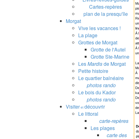
Ma
Cartes-repères
pi
plan de la presqu'île
ma
Re
Morgat
un
Vive les vacances !
li
À 
La plage
de
Grottes de Morgat
at
Grotte de l'Autel
À 
un
Grotte Ste-Marine
Les
Mardis
de Morgat
La
Mo
Petite histoire
À 
Le quartier balnéaire
ma
di
photos rando
De
Le bois du Kador
ka
photos rando
De
vo
Visiter
découvrir
et
de
Le littoral
La
carte-repères
Les plages
D
da
carte des
pl