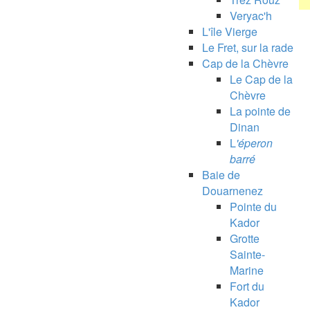
Veryac'h
L'île Vierge
Le Fret, sur la rade
Cap de la Chèvre
Le Cap de la
Chèvre
La pointe de
Dinan
L
'éperon
barré
Baie de
Douarnenez
Pointe du
Kador
Grotte
Sainte-
Marine
Fort du
Kador