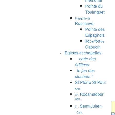
mémorial
Pointe du
Toulinguet
Presqu'île de
Roscanvel
Pointe des
Espagnols
Ilot
fort
et
du
Capucin
Eglises et chapelles
carte des
édifices
le jeu des
clochers !
St-Pierre St-Paul
Argol
Rocamadour
Ch.
Cam.
Saint-Julien
Ch.
Cam.