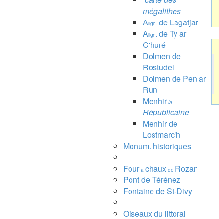
mégalithes
A
de Lagatjar
lign.
A
de Ty ar
lign.
C'huré
Dolmen de
Rostudel
Dolmen de Pen ar
Run
Menhir
la
Républicaine
Menhir de
Lostmarc'h
Monum. historiques
Four
chaux
Rozan
à
de
Pont de Térénez
Fontaine de St-Divy
Oiseaux du littoral