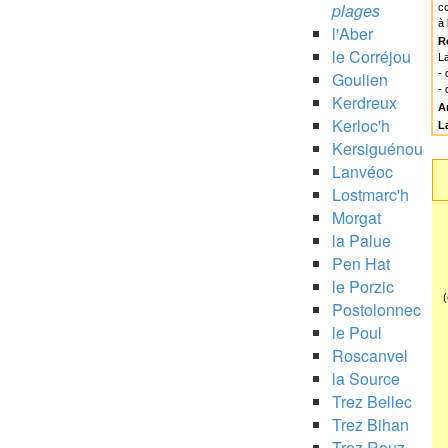
plages
co
à 
l'Aber
R
le Corréjou
La
-
Goulien
- 
Kerdreux
A
Kerloc'h
L
Kersiguénou
Lanvéoc
Lostmarc'h
Morgat
la Palue
Pen Hat
le Porzic
(
Postolonnec
le Poul
Roscanvel
la Source
Trez Bellec
Trez Bihan
Trez Rouz