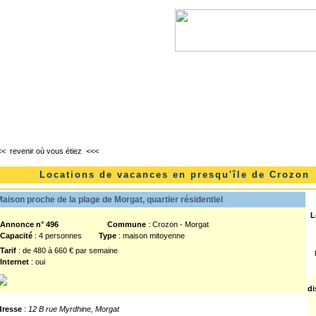
l
Lanvéoc
Landévennec
Telgruc-sur-mer
<<
revenir où vous étiez
<<<
Locations de vacances en presqu'île de Crozon
aison proche de la plage de Morgat, quartier résidentiel
L
nnonce n° 496
Commune
: Crozon - Morgat
Capacité
: 4 personnes
Type
: maison mitoyenne
Tarif
: de 480 à 660 € par semaine
Internet
: oui
di
dresse
:
12 B rue Myrdhine, Morgat