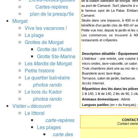
de la station balnéaire de Morgat. Ve
Cartes-repères
au port de Camaret. Surf, planche à v
le fameux spot de La Palue. Embarc
plan de la presqu'île
Camaret.
Morgat
Située dans une impasse, à 400 m de
bénéficie d'un jardin clos de 400 m² 
Vive les vacances !
Petite vue mer, depuis le jardin et les
La plage
Les commerces se trouvent à 400
restaurants et crêperies.
Grottes de Morgat
Grotte de l'Autel
Description détaillée - Équipemen
Grotte Ste-Marine
L'intérieur : une entrée, une cuisine
Les
Mardis
de Morgat
micro ondes, lave-vaisselle, un salo
Trois chambres dont une au rez-de-c
Petite histoire
Buanderie avec lave-linge.
Le quartier balnéaire
Terrasse, salon de jardin, barbecue.
photos rando
Accès Internet.
Répartition des lits dans les pièce
Le bois du Kador
1 lit 140, 1 lit de 140, 2 lits de 90, 1 
photos rando
Animaux domestiques
: Admis
Visiter
découvrir
Langues parlées
(en + du français) 
et
Le littoral
carte-repères
CONTACT
Contact owne
Les plages
carte des