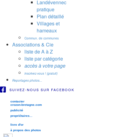
Landévennec
pratique
Plan détaillé
Villages et
hameaux
Commun. de communes
Associations & Cie
liste de A à Z
liste par catégorie
accès à votre page
inscrivez-vous ! (gratuit)
Reportages photos...
SUIVEZ-NOUS SUR FACEBOOK
contacter
crozon-bretagne.com
publicité
propriétaires...
livre d'or
à propos des photos