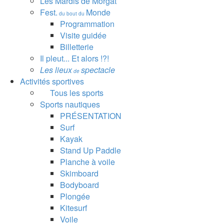
Les Mardis de Morgat
Fest.
Monde
du bout du
Programmation
Visite guidée
Billetterie
Il pleut... Et alors !?!
Les lieux
spectacle
de
Activités sportives
Tous les sports
Sports nautiques
PRÉSENTATION
Surf
Kayak
Stand Up Paddle
Planche à voile
Skimboard
Bodyboard
Plongée
Kitesurf
Voile