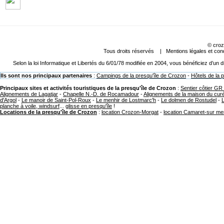
©
croz
Tous droits réservés |
Mentions légales et cond
Selon la loi Informatique et Libertés du 6/01/78 modifiée en 2004, vous bénéficiez d’un
Ils sont nos principaux partenaires
:
Campings de la presqu'île de Crozon
-
Hôtels de la 
Principaux sites et activités touristiques de la presqu'île de Crozon
:
Sentier côtier GR
Alignements de Lagatjar
-
Chapelle N.-D. de Rocamadour
-
Alignements de la maison du cur
d'Argol
-
Le manoir de Saint-Pol-Roux
-
Le menhir de Lostmarc'h
-
Le dolmen de Rostudel
-
planche à voile, windsurf
...
glisse en presqu'île
!
Locations de la presqu'île de Crozon
:
location Crozon-Morgat
-
location Camaret-sur me