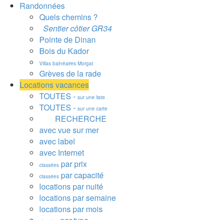
Randonnées
Quels chemins ?
Sentier côtier GR34
Pointe de Dinan
Bois du Kador
Villas balnéaires Morgat
Grèves de la rade
Locations vacances
TOUTES -
sur une liste
TOUTES -
sur une carte
RECHERCHE
avec vue sur mer
avec label
avec Internet
par prix
classées
par capacité
classées
locations par nuité
locations par semaine
locations par mois