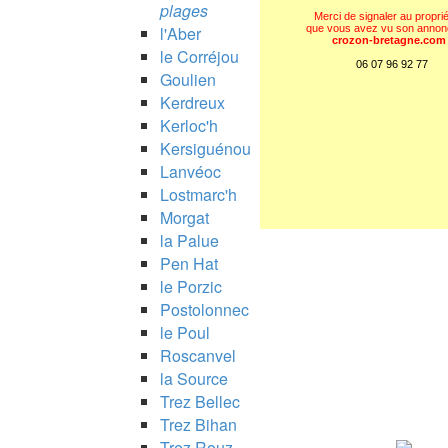
plages
Merci de signaler au proprié
l'Aber
que vous avez vu son annon
crozon-bretagne.com
le Corréjou
06 07 96 92 77
Goulien
Kerdreux
Kerloc'h
Kersiguénou
Lanvéoc
Lostmarc'h
Morgat
la Palue
Pen Hat
le Porzic
Postolonnec
le Poul
Roscanvel
la Source
Trez Bellec
Trez Bihan
Trez Rouz