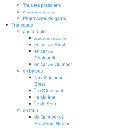
Tous les praticiens
Pharmacies-ambulances
Pharmacies de garde
Transports
par la route
navettes intra-presqu'île
en car
Brest
vers
en car
vers
Châteaulin
en car
Quimper
vers
en bateau
Navettes pour
Brest
Île d'Ouessant
Île Molène
Île de Sein
en train
de Quimper et
Brest vers Nantes