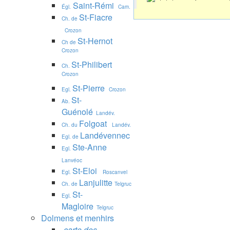
Saint-Rémi
Égl.
Cam.
St-Fiacre
Ch. de
Crozon
St-Hernot
Ch de
Crozon
St-Philibert
Ch.
Crozon
St-Pierre
Egl.
Crozon
St-
Ab.
Guénolé
Landév.
Folgoat
Ch. du
Landév.
Landévennec
Egl. de
Ste-Anne
Egl.
Lanvéoc
St-Eloi
Egl.
Roscanvel
Lanjulitte
Ch. de
Telgruc
St-
Egl.
Magloire
Telgruc
Dolmens et menhirs
carte des