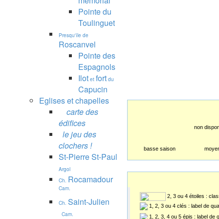
mémorial
Pointe du
Toulinguet
Presqu'île de
Roscanvel
Pointe des
Espagnols
Ilot
fort
et
du
Capucin
Eglises et chapelles
carte des
édifices
non dispon
le jeu des
clochers !
basse saison
moyen
St-Pierre St-Paul
Argol
Rocamadour
Ch.
Cam.
2, 3 ou 4 étoiles : cl
Saint-Julien
Ch.
1, 2, 3 ou 4 clés : label de qu
Cam.
1, 2, 3, 4 ou 5 épis : label de