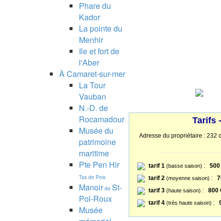
Phare du
Kador
La pointe du
Menhir
Ile et fort de
l'Aber
À Camaret-sur-mer
La Tour
Vauban
N.-D. de
Rocamadour
Tarifs
Musée du
Adresse du propriétaire : 
patrimoine
maritime
Pte Pen Hir
tarif 1
:
500
(basse saison)
Tas de Pois
tarif 2
:
7
(moyenne saison)
Manoir
St-
de
tarif 3
:
800 
(haute saison)
Pol-Roux
tarif 4
:
(très haute saison)
Musée