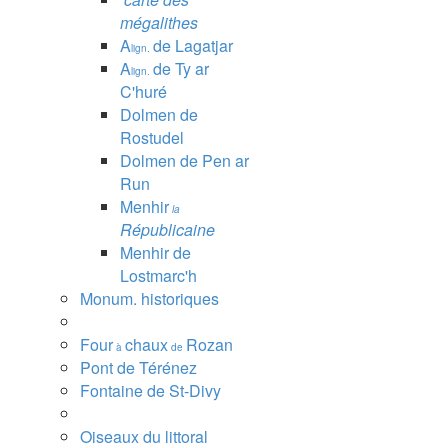
mégalithes
A
de Lagatjar
lign.
A
de Ty ar
lign.
C'huré
Dolmen de
Rostudel
Dolmen de Pen ar
Run
Menhir
la
Républicaine
Menhir de
Lostmarc'h
Monum. historiques
Four
chaux
Rozan
à
de
Pont de Térénez
Fontaine de St-Divy
Oiseaux du littoral