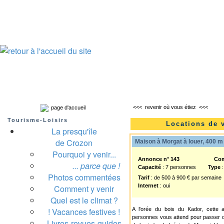
Presqu'île de Crozon : tourisme et infos pratiques
Crozon
Camaret-sur-mer
Roscanvel
Argol
Lanvéoc
Landévennec
<<<
revenir où vous étiez
<<<
page d'accueil
Tourisme-Loisirs
Locations de 
La presqu'île
de Crozon
Maison à Morgat à louer, 400 m 
Pourquoi y venir...
Annonce n° 143
Co
... parce que !
Capacité
: 7 personnes
Type
:
Photos commentées
Tarif
: de 500 à 900 € par semaine
Internet
: oui
Comment y venir
Quel est le climat ?
! Vacances festives !
A l'orée du bois du Kador, cette a
personnes vous attend pour passer d
Livres-revues-guides