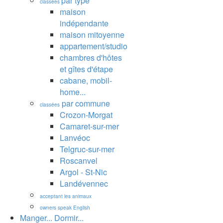
par type
classées
maison
indépendante
maison mitoyenne
appartement/studio
chambres d'hôtes
et gîtes d'étape
cabane, mobil-
home...
par commune
classées
Crozon-Morgat
Camaret-sur-mer
Lanvéoc
Telgruc-sur-mer
Roscanvel
Argol - St-Nic
Landévennec
acceptant les animaux
owners speak English
Manger... Dormir...