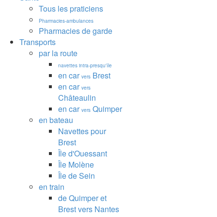
Tous les praticiens
Pharmacies-ambulances
Pharmacies de garde
Transports
par la route
navettes intra-presqu'île
en car
Brest
vers
en car
vers
Châteaulin
en car
Quimper
vers
en bateau
Navettes pour
Brest
Île d'Ouessant
Île Molène
Île de Sein
en train
de Quimper et
Brest vers Nantes