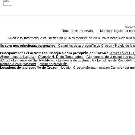
©
croz
Tous droits réservés |
Mentions légales et cond
Selon la loi Informatique et Libertés du 6/01/78 modifiée en 2004, vous bénéficiez d’un
Ils sont nos principaux partenaires
:
Campings de la presqu'île de Crozon
-
Hôtels de la 
Principaux sites et activités touristiques de la presqu'île de Crozon
:
Sentier côtier GR
Alignements de Lagatjar
-
Chapelle N.-D. de Rocamadour
-
Alignements de la maison du cur
d'Argol
-
Le manoir de Saint-Pol-Roux
-
Le menhir de Lostmarc'h
-
Le dolmen de Rostudel
-
planche à voile, windsurf
...
glisse en presqu'île
!
Locations de la presqu'île de Crozon
:
location Crozon-Morgat
-
location Camaret-sur me