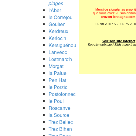
plages
l'Aber
Merci de signaler au proprié
que vous avez vu son annon
le Corréjou
crozon-bretagne.com
Goulien
02 98 20 07 55 - 06 75 25 
Kerdreux
Kerloc'h
Voir son site Internet
Kersiguénou
See his web site / Sieh seine Inte
Lanvéoc
Lostmarc'h
Morgat
la Palue
Pen Hat
le Porzic
Postolonnec
le Poul
Roscanvel
la Source
Trez Bellec
Trez Bihan
Trez Rouz