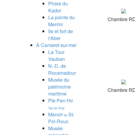
Phare du
Kador
La pointe du
Chambre R
Menhir
Ile et fort de
l'Aber
À Camaret-sur-mer
La Tour
Vauban
N.-D. de
Rocamadour
Musée du
patrimoine
Chambre R
maritime
Pte Pen Hir
Tas de Pois
Manoir
St-
de
Pol-Roux
Musée