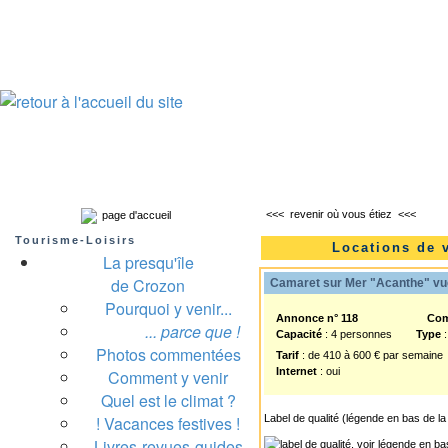
Presqu'île de Crozon : tourisme et infos pratiques
Crozon
Camaret-sur-mer
Roscanvel
Argol
Lanvéoc
Landévennec
<<<
revenir où vous étiez
<<<
page d'accueil
Tourisme-Loisirs
Locations de 
La presqu'île
de Crozon
Camaret sur Mer "Acanthe" vue
Pourquoi y venir...
Annonce n° 118
Co
... parce que !
Capacité
: 4 personnes
Type
:
Photos commentées
Tarif
: de 410 à 600 € par semaine
Internet
: oui
Comment y venir
Quel est le climat ?
! Vacances festives !
Label de qualité (légende en bas de la
Livres-revues-guides