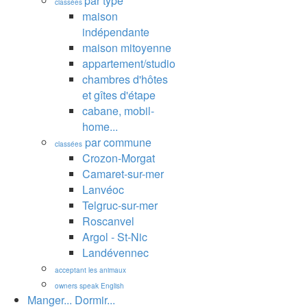
par type
classées
maison
indépendante
maison mitoyenne
appartement/studio
chambres d'hôtes
et gîtes d'étape
cabane, mobil-
home...
par commune
classées
Crozon-Morgat
Camaret-sur-mer
Lanvéoc
Telgruc-sur-mer
Roscanvel
Argol - St-Nic
Landévennec
acceptant les animaux
owners speak English
Manger... Dormir...