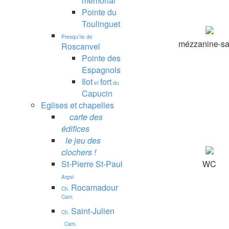
mémorial
Pointe du
Toulinguet
Presqu'île de
mézzanine-sa
Roscanvel
Pointe des
Espagnols
Ilot
fort
et
du
Capucin
Eglises et chapelles
carte des
édifices
le jeu des
clochers !
St-Pierre St-Paul
WC
Argol
Rocamadour
Ch.
Cam.
Saint-Julien
Ch.
Cam.