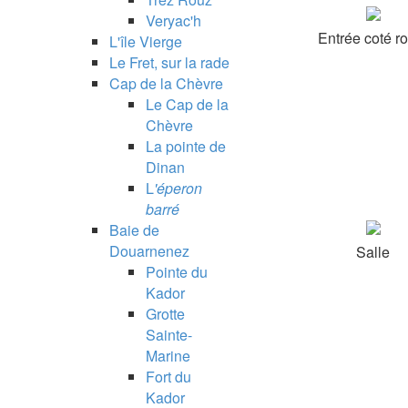
Veryac'h
Entrée coté r
L'île Vierge
Le Fret, sur la rade
Cap de la Chèvre
Le Cap de la
Chèvre
La pointe de
Dinan
L
'éperon
barré
Baie de
Douarnenez
Salle
Pointe du
Kador
Grotte
Sainte-
Marine
Fort du
Kador