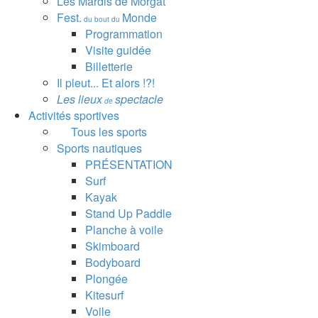
Les Mardis de Morgat
Fest.
Monde
du bout du
Programmation
Visite guidée
Billetterie
Il pleut... Et alors !?!
Les lieux
spectacle
de
Activités sportives
Tous les sports
Sports nautiques
PRÉSENTATION
Surf
Kayak
Stand Up Paddle
Planche à voile
Skimboard
Bodyboard
Plongée
Kitesurf
Voile