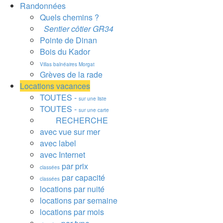
Randonnées
Quels chemins ?
Sentier côtier GR34
Pointe de Dinan
Bois du Kador
Villas balnéaires Morgat
Grèves de la rade
Locations vacances
TOUTES -
sur une liste
TOUTES -
sur une carte
RECHERCHE
avec vue sur mer
avec label
avec Internet
par prix
classées
par capacité
classées
locations par nuité
locations par semaine
locations par mois