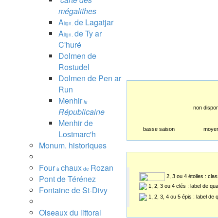
mégalithes
A
de Lagatjar
lign.
A
de Ty ar
lign.
C'huré
Dolmen de
Rostudel
Dolmen de Pen ar
Run
Menhir
la
non dispon
Républicaine
Menhir de
basse saison
moyen
Lostmarc'h
Monum. historiques
Four
chaux
Rozan
à
de
2, 3 ou 4 étoiles : cl
Pont de Térénez
1, 2, 3 ou 4 clés : label de qu
Fontaine de St-Divy
1, 2, 3, 4 ou 5 épis : label de
Oiseaux du littoral