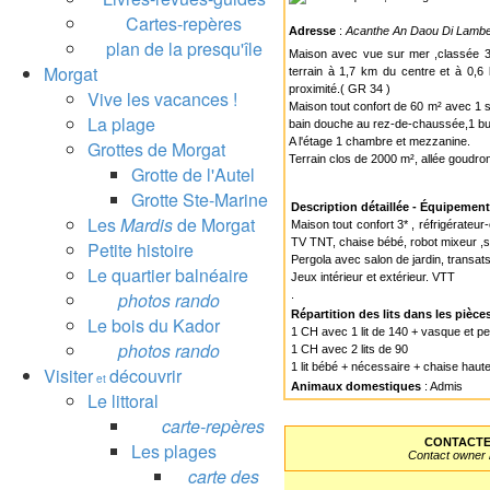
Cartes-repères
Adresse
:
Acanthe An Daou Di Lamb
plan de la presqu'île
Maison avec vue sur mer ,classée 3
Morgat
terrain à 1,7 km du centre et à 0,6
proximité.( GR 34 )
Vive les vacances !
Maison tout confort de 60 m² avec 1 
La plage
bain douche au rez-de-chaussée,1 bu
A l'étage 1 chambre et mezzanine.
Grottes de Morgat
Terrain clos de 2000 m², allée goudro
Grotte de l'Autel
Grotte Ste-Marine
Description détaillée - Équipemen
Les
Mardis
de Morgat
Maison tout confort 3* , réfrigérateur
TV TNT, chaise bébé, robot mixeur ,s
Petite histoire
Pergola avec salon de jardin, transat
Le quartier balnéaire
Jeux intérieur et extérieur. VTT
photos rando
.
Répartition des lits dans les pièce
Le bois du Kador
1 CH avec 1 lit de 140 + vasque et p
photos rando
1 CH avec 2 lits de 90
1 lit bébé + nécessaire + chaise haut
Visiter
découvrir
et
Animaux domestiques
: Admis
Le littoral
carte-repères
CONTACTER
Les plages
Contact owner
carte des