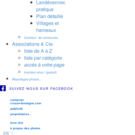
Landévennec
pratique
Plan détaillé
Villages et
hameaux
Commun. de communes
Associations & Cie
liste de A à Z
liste par catégorie
accès à votre page
inscrivez-vous ! (gratuit)
Reportages photos...
SUIVEZ-NOUS SUR FACEBOOK
contacter
crozon-bretagne.com
publicité
propriétaires...
livre d'or
à propos des photos