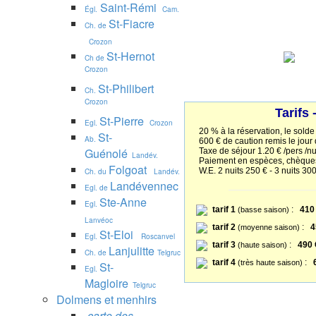
Saint-Rémi
Égl.
Cam.
St-Fiacre
Ch. de
Crozon
St-Hernot
Ch de
Crozon
St-Philibert
Ch.
Crozon
Tarifs
St-Pierre
Egl.
Crozon
20 % à la réservation, le solde
St-
Ab.
600 € de caution remis le jour
Guénolé
Taxe de séjour 1.20 € /pers /nu
Landév.
Paiement en espèces, chèque
Folgoat
W.E. 2 nuits 250 € - 3 nuits 30
Ch. du
Landév.
Landévennec
Egl. de
Ste-Anne
Egl.
tarif 1
:
410
(basse saison)
Lanvéoc
tarif 2
:
4
(moyenne saison)
St-Eloi
Egl.
Roscanvel
tarif 3
:
490 
(haute saison)
Lanjulitte
Ch. de
Telgruc
tarif 4
:
(très haute saison)
St-
Egl.
Magloire
Telgruc
Dolmens et menhirs
carte des